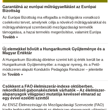
Garantálná az európai műtrágyaellátást az Európai
Bizottság
Az Európai Bizottság ma elfogadta a műtrágyákra vonatkozó
cselekvési tervet, amelynek célja a növekvő műtrágyaárakkal és
műtrágyahiánnyal szembesülő mezőgazdasági termelők
támogatása, a hazai termelés megerősítése, valamint Európa
Tovább »
Új elemekkel bővült a Hungarikumok Gyűjteménye és a
Magyar Értéktár
A Hungarikum Bizottság döntése szerint két új érték került be a
Hungarikumok Gyűjteményébe: a magyar nyereg, és a Pető-
módszeren alapuló Konduktív Pedagógia Rendszer – jelentette
be
Tovább »
Csökkent a FAO élelmiszerár-indexe októberben,
rekordközeli gabonakészletek várhatók – Az élelmiszer-
alapanyagok világpiaci mutatója kevéssel elmarad az
egy évvel ezelőtti szinttől
Az ENSZ Élelmezésügyi és Mezőgazdasági Szervezete (FAO)
kiadta legfrissebb jelentését az élelmiszer-alapanyagok világpiaci