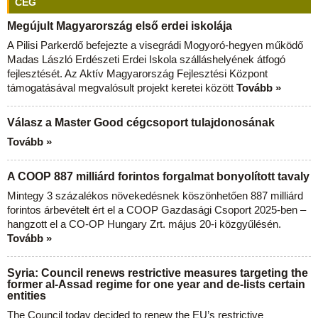
CÉG
Megújult Magyarország első erdei iskolája
A Pilisi Parkerdő befejezte a visegrádi Mogyoró-hegyen működő
Madas László Erdészeti Erdei Iskola szálláshelyének átfogó
fejlesztését. Az Aktív Magyarország Fejlesztési Központ
támogatásával megvalósult projekt keretei között
Tovább »
Válasz a Master Good cégcsoport tulajdonosának
Tovább »
A COOP 887 milliárd forintos forgalmat bonyolított tavaly
Mintegy 3 százalékos növekedésnek köszönhetően 887 milliárd
forintos árbevételt ért el a COOP Gazdasági Csoport 2025-ben –
hangzott el a CO-OP Hungary Zrt. május 20-i közgyűlésén.
Tovább »
Syria: Council renews restrictive measures targeting the
former al-Assad regime for one year and de-lists certain
entities
The Council today decided to renew the EU’s restrictive