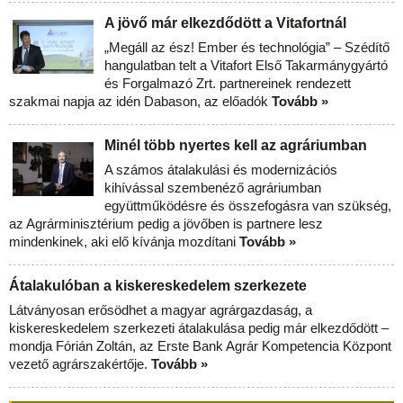
A jövő már elkezdődött a Vitafortnál
„Megáll az ész! Ember és technológia” – Szédítő
hangulatban telt a Vitafort Első Takarmánygyártó
és Forgalmazó Zrt. partnereinek rendezett
szakmai napja az idén Dabason, az előadók
Tovább »
Minél több nyertes kell az agráriumban
A számos átalakulási és modernizációs
kihívással szembenéző agráriumban
együttműködésre és összefogásra van szükség,
az Agrárminisztérium pedig a jövőben is partnere lesz
mindenkinek, aki elő kívánja mozdítani
Tovább »
Átalakulóban a kiskereskedelem szerkezete
Látványosan erősödhet a magyar agrárgazdaság, a
kiskereskedelem szerkezeti átalakulása pedig már elkezdődött –
mondja Fórián Zoltán, az Erste Bank Agrár Kompetencia Központ
vezető agrárszakértője.
Tovább »