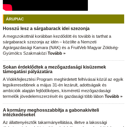
ÁRUPIAC
Hosszú lesz a sárgabarack idei szezonja
A megszokottnál korábban kezdődött és tovább is tarthat a
sárgabarack szezonja az idén – közölte a Nemzeti
Agrárgazdasági Kamara (NAK) és a FruitVeb Magyar Zöldség-
Gyümölcs Szakmaközi
Tovább »
Sokan érdeklődtek a mezőgazdasági kisüzemek
támogatási pályázatára
A Vidékfejlesztési Program meghirdetett felhívásai közül az egyik
legsikeresebbnek a május 31-én lezárult, adottságaik és
ambícióik alapján fejlődőképes, kisméretű mezőgazdasági
termelők jövedelemszerzését és gazdasági több lábon
Tovább »
A kormány meghosszabbítja a gabonakiviteli
intézkedéseket
Az állattenyésztők takarmányellátása, illetve a lakossági