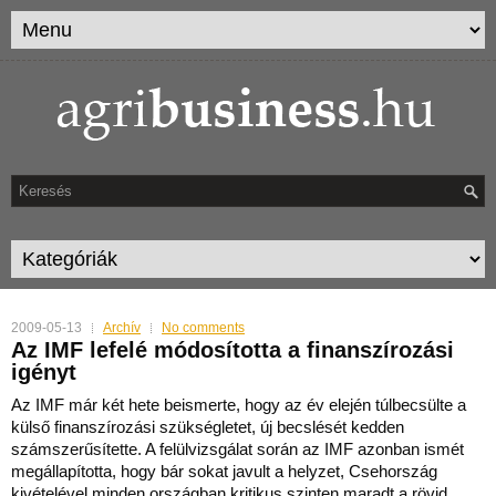
2009-05-13
Archív
No comments
Az IMF lefelé módosította a finanszírozási
igényt
Az IMF már két hete beismerte, hogy az év elején túlbecsülte a
külső finanszírozási szükségletet, új becslését kedden
számszerűsítette. A felülvizsgálat során az IMF azonban ismé
t
megállapította, hogy bár sokat javult a helyzet, Csehország
kivételével minden országban kritikus szinten maradt a rövid