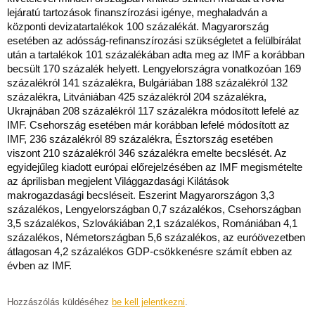
lejáratú tartozások finanszírozási igénye, meghaladván a
központi devizatartalékok 100 százalékát. Magyarország
esetében az adósság-refinanszírozási szükségletet a felülbírálat
után a tartalékok 101 százalékában adta meg az IMF a korábban
becsült 170 százalék helyett. Lengyelországra vonatkozóan 169
százalékról 141 százalékra, Bulgáriában 188 százalékról 132
százalékra, Litvániában 425 százalékról 204 százalékra,
Ukrajnában 208 százalékról 117 százalékra módosított lefelé az
IMF. Csehország esetében már korábban lefelé módosított az
IMF, 236 százalékról 89 százalékra, Észtország esetében
viszont 210 százalékról 346 százalékra emelte becslését. Az
egyidejűleg kiadott európai előrejelzésében az IMF megismételte
az áprilisban megjelent Világgazdasági Kilátások
makrogazdasági becsléseit. Eszerint Magyarországon 3,3
százalékos, Lengyelországban 0,7 százalékos, Csehországban
3,5 százalékos, Szlovákiában 2,1 százalékos, Romániában 4,1
százalékos, Németországban 5,6 százalékos, az euróövezetben
átlagosan 4,2 százalékos GDP-csökkenésre számít ebben az
évben az IMF.
Hozzászólás küldéséhez
be kell jelentkezni
.