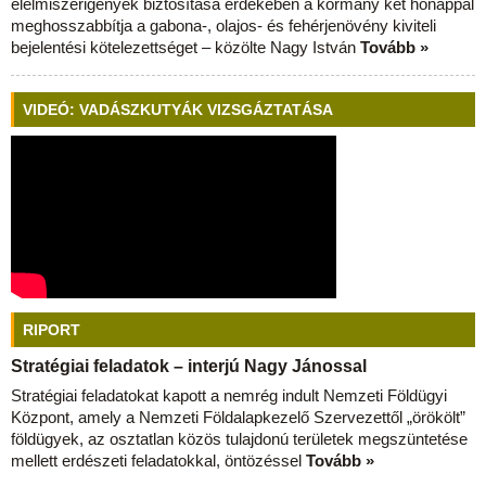
élelmiszerigények biztosítása érdekében a kormány két hónappal
meghosszabbítja a gabona-, olajos- és fehérjenövény kiviteli
bejelentési kötelezettséget – közölte Nagy István
Tovább »
VIDEÓ: VADÁSZKUTYÁK VIZSGÁZTATÁSA
RIPORT
Stratégiai feladatok – interjú Nagy Jánossal
Stratégiai feladatokat kapott a nemrég indult Nemzeti Földügyi
Központ, amely a Nemzeti Földalapkezelő Szervezettől „örökölt”
földügyek, az osztatlan közös tulajdonú területek megszüntetése
mellett erdészeti feladatokkal, öntözéssel
Tovább »