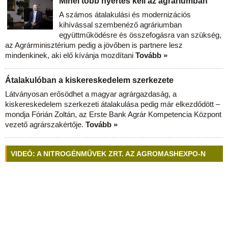
Minél több nyertes kell az agráriumban
A számos átalakulási és modernizációs
kihívással szembenéző agráriumban
együttműködésre és összefogásra van szükség,
az Agrárminisztérium pedig a jövőben is partnere lesz
mindenkinek, aki elő kívánja mozdítani
Tovább »
Átalakulóban a kiskereskedelem szerkezete
Látványosan erősödhet a magyar agrárgazdaság, a
kiskereskedelem szerkezeti átalakulása pedig már elkezdődött –
mondja Fórián Zoltán, az Erste Bank Agrár Kompetencia Központ
vezető agrárszakértője.
Tovább »
VIDEÓ: A NITROGÉNMŰVEK ZRT. AZ AGROMASHEXPO-N