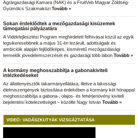
Agrárgazdasági Kamara (NAK) és a FruitVeb Magyar Zöldség-
Gyümölcs Szakmaközi
Tovább »
Sokan érdeklődtek a mezőgazdasági kisüzemek
támogatási pályázatára
A Vidékfejlesztési Program meghirdetett felhívásai közül az egyik
legsikeresebbnek a május 31-én lezárult, adottságaik és
ambícióik alapján fejlődőképes, kisméretű mezőgazdasági
termelők jövedelemszerzését és gazdasági több lábon
Tovább »
A kormány meghosszabbítja a gabonakiviteli
intézkedéseket
Az állattenyésztők takarmányellátása, illetve a lakossági
élelmiszerigények biztosítása érdekében a kormány két hónappal
meghosszabbítja a gabona-, olajos- és fehérjenövény kiviteli
bejelentési kötelezettséget – közölte Nagy István
Tovább »
VIDEÓ: VADÁSZKUTYÁK VIZSGÁZTATÁSA