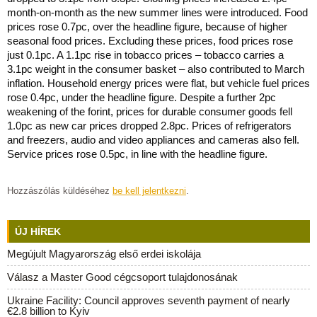
month-on-month as the new summer lines were introduced. Food
prices rose 0.7pc, over the headline figure, because of higher
seasonal food prices. Excluding these prices, food prices rose
just 0.1pc. A 1.1pc rise in tobacco prices – tobacco carries a
3.1pc weight in the consumer basket – also contributed to March
inflation. Household energy prices were flat, but vehicle fuel prices
rose 0.4pc, under the headline figure. Despite a further 2pc
weakening of the forint, prices for durable consumer goods fell
1.0pc as new car prices dropped 2.8pc. Prices of refrigerators
and freezers, audio and video appliances and cameras also fell.
Service prices rose 0.5pc, in line with the headline figure.
Hozzászólás küldéséhez
be kell jelentkezni
.
ÚJ HÍREK
Megújult Magyarország első erdei iskolája
Válasz a Master Good cégcsoport tulajdonosának
Ukraine Facility: Council approves seventh payment of nearly
€2.8 billion to Kyiv