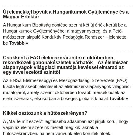
Új elemekkel bővült a Hungarikumok Gyűjteménye és a
Magyar Értéktár
A Hungarikum Bizottság döntése szerint két új érték került be a
Hungarikumok Gyűjteményébe: a magyar nyereg, és a Pető-
módszeren alapuló Konduktív Pedagógia Rendszer – jelentette
be
Tovább »
Csökkent a FAO élelmiszerár-indexe októberben,
rekordközeli gabonakészletek várhatók – Az élelmiszer-
alapanyagok világpiaci mutatója kevéssel elmarad az
egy évvel ezelőtti szinttől
Az ENSZ Élelmezésügyi és Mezőgazdasági Szervezete (FAO)
kiadta legfrissebb jelentését az élelmiszer-alapanyagok világpiaci
mutatójáról, amely szerint októberben tovább mérséklődtek az
élelmiszerárak, elsősorban a bőséges globális kínálat
Tovább »
Kikkel osztozunk a hűtőszekrényen?
A „Ma Te mit eszel?” legfrissebb adásában azt járjuk körül, hogy
vajon az élelmiszereink mellett még kik laknak a
hűtőszekrényben, ha nem vagyunk elég körültekintőek.