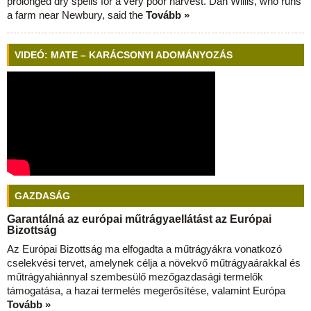
prolonged dry spells for a very poor harvest. Dan Willis, who runs
a farm near Newbury, said the
Tovább »
VIDEÓ: MATE – KARÁCSONYI ADOMÁNYOZÁS
GAZDASÁG
Garantálná az európai műtrágyaellátást az Európai
Bizottság
Az Európai Bizottság ma elfogadta a műtrágyákra vonatkozó
cselekvési tervet, amelynek célja a növekvő műtrágyaárakkal és
műtrágyahiánnyal szembesülő mezőgazdasági termelők
támogatása, a hazai termelés megerősítése, valamint Európa
Tovább »