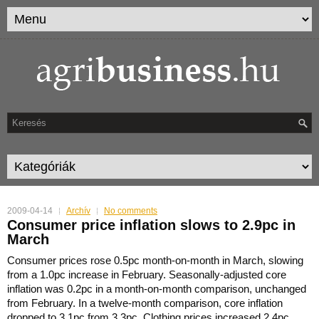
2009-04-14
Archív
No comments
Consumer price inflation slows to 2.9pc in
March
Consumer prices rose 0.5pc month-on-month in March, slowing
from a 1.0pc increase in February. Seasonally-adjusted core
inflation was 0.2pc in a month-on-month comparison, unchanged
from February. In
a twelve-month comparison, core inflation
dropped to 3.1pc from 3.3pc. Clothing prices increased 2.4pc