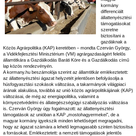
kormány
differenciált
állattenyésztési
támogatásokat
szeretne
biztosítani a
gazdáknak a
Közös Agrárpolitika (KAP) keretében – mondta Czerván György,
a Vidékfejlesztési Minisztérium (VM) agrárgazdaságért felelős
államtitkára a Gazdálkodás Baráti Köre és a Gazdálkodás című
lap közös rendezvényén.
A kormany.hu beszámolója szerint az államtitkár emlékeztetett:
az állattenyésztési ágazat helyzetét jelentősen befolyásolja a
húsfogyasztási szokások változása, a takarmányok világpiaci
árának alakulása, továbbá az unió közös agrárpolitikájának (KAP)
változásai, de még az energiapolitika, valamint a
környezetvédelmi és állategészségügyi szabályozás változása
is. Czerván György úgy fogalmazott: az állattenyésztési
támogatások az unióban a KAP „mostohagyermekei”, de a
magyar kormány igyekszik minden lehetőséget megragadni,
hogy az ágazat számára a lehető legmagasabb szinten biztosítsa
a forrásokat. Emlékeztetett: a nemzeti támogatások jelentős