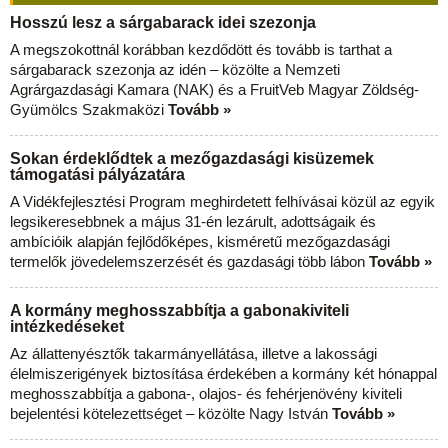
Hosszú lesz a sárgabarack idei szezonja
A megszokottnál korábban kezdődött és tovább is tarthat a
sárgabarack szezonja az idén – közölte a Nemzeti
Agrárgazdasági Kamara (NAK) és a FruitVeb Magyar Zöldség-
Gyümölcs Szakmaközi
Tovább »
Sokan érdeklődtek a mezőgazdasági kisüzemek
támogatási pályázatára
A Vidékfejlesztési Program meghirdetett felhívásai közül az egyik
legsikeresebbnek a május 31-én lezárult, adottságaik és
ambícióik alapján fejlődőképes, kisméretű mezőgazdasági
termelők jövedelemszerzését és gazdasági több lábon
Tovább »
A kormány meghosszabbítja a gabonakiviteli
intézkedéseket
Az állattenyésztők takarmányellátása, illetve a lakossági
élelmiszerigények biztosítása érdekében a kormány két hónappal
meghosszabbítja a gabona-, olajos- és fehérjenövény kiviteli
bejelentési kötelezettséget – közölte Nagy István
Tovább »