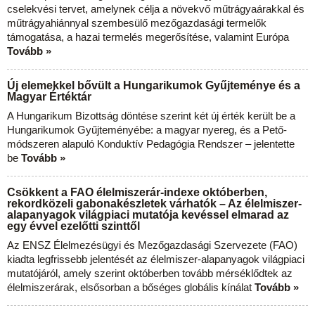
cselekvési tervet, amelynek célja a növekvő műtrágyaárakkal és
műtrágyahiánnyal szembesülő mezőgazdasági termelők
támogatása, a hazai termelés megerősítése, valamint Európa
Tovább »
Új elemekkel bővült a Hungarikumok Gyűjteménye és a
Magyar Értéktár
A Hungarikum Bizottság döntése szerint két új érték került be a
Hungarikumok Gyűjteményébe: a magyar nyereg, és a Pető-
módszeren alapuló Konduktív Pedagógia Rendszer – jelentette
be
Tovább »
Csökkent a FAO élelmiszerár-indexe októberben,
rekordközeli gabonakészletek várhatók – Az élelmiszer-
alapanyagok világpiaci mutatója kevéssel elmarad az
egy évvel ezelőtti szinttől
Az ENSZ Élelmezésügyi és Mezőgazdasági Szervezete (FAO)
kiadta legfrissebb jelentését az élelmiszer-alapanyagok világpiaci
mutatójáról, amely szerint októberben tovább mérséklődtek az
élelmiszerárak, elsősorban a bőséges globális kínálat
Tovább »