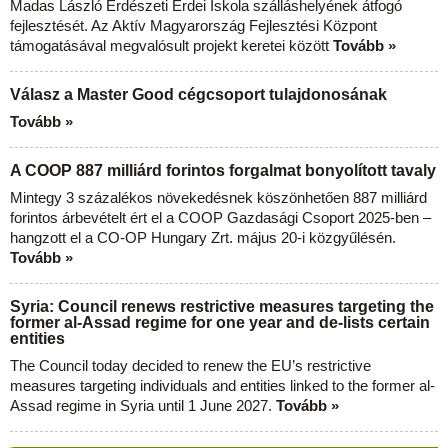
Madas László Erdészeti Erdei Iskola szálláshelyének átfogó
fejlesztését. Az Aktív Magyarország Fejlesztési Központ
támogatásával megvalósult projekt keretei között
Tovább »
Válasz a Master Good cégcsoport tulajdonosának
Tovább »
A COOP 887 milliárd forintos forgalmat bonyolított tavaly
Mintegy 3 százalékos növekedésnek köszönhetően 887 milliárd
forintos árbevételt ért el a COOP Gazdasági Csoport 2025-ben –
hangzott el a CO-OP Hungary Zrt. május 20-i közgyűlésén.
Tovább »
Syria: Council renews restrictive measures targeting the
former al-Assad regime for one year and de-lists certain
entities
The Council today decided to renew the EU’s restrictive
measures targeting individuals and entities linked to the former al-
Assad regime in Syria until 1 June 2027.
Tovább »