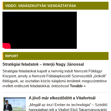
VIDEÓ: VADÁSZKUTYÁK VIZSGÁZTATÁSA
RIPORT
Stratégiai feladatok – interjú Nagy Jánossal
Stratégiai feladatokat kapott a nemrég indult Nemzeti Földügyi
Központ, amely a Nemzeti Földalapkezelő Szervezettől „örökölt”
földügyek, az osztatlan közös tulajdonú területek megszüntetése
mellett erdészeti feladatokkal, öntözéssel
Tovább »
A jövő már elkezdődött a Vitafortnál
„Megáll az ész! Ember és technológia” – Szédítő
hangulatban telt a Vitafort Első Takarmánygyártó