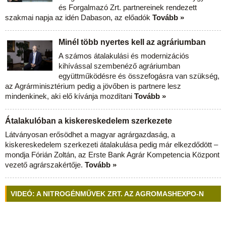
és Forgalmazó Zrt. partnereinek rendezett
szakmai napja az idén Dabason, az előadók
Tovább »
Minél több nyertes kell az agráriumban
A számos átalakulási és modernizációs
kihívással szembenéző agráriumban
együttműködésre és összefogásra van szükség,
az Agrárminisztérium pedig a jövőben is partnere lesz
mindenkinek, aki elő kívánja mozdítani
Tovább »
Átalakulóban a kiskereskedelem szerkezete
Látványosan erősödhet a magyar agrárgazdaság, a
kiskereskedelem szerkezeti átalakulása pedig már elkezdődött –
mondja Fórián Zoltán, az Erste Bank Agrár Kompetencia Központ
vezető agrárszakértője.
Tovább »
VIDEÓ: A NITROGÉNMŰVEK ZRT. AZ AGROMASHEXPO-N