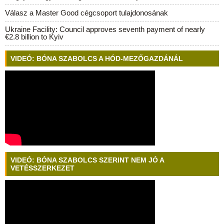
Válasz a Master Good cégcsoport tulajdonosának
Ukraine Facility: Council approves seventh payment of nearly
€2.8 billion to Kyiv
VIDEÓ: BÓNA SZABOLCS A HÓD-MEZŐGAZDÁNÁL
VIDEÓ: BÓNA SZABOLCS SZERINT NEM JÓ A
VETÉSSZERKEZET