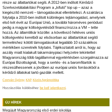
része az állattartókat segíti. A 2012-ben indított Kérődző
Szerkezetátalakítási Program a „kifutó” top up – azaz a
kiegészítő nemzeti – támogatásokat ellentételezi. A szaktárca
folytatja a 2010-ben indított különleges tejtámogatást, amelynek
első két évét az Európai Unió, a további hároméves periódust
pedig a magyar költségvetésből finanszírozza a VM – tette
hozzá. Az államtitkár közölte: a következő hétéves uniós
költségvetési keretből az elsősorban az állattartókat segítő
termeléshez kötött támogatásokat legalább 10 százalékos
mértékben szeretnék folytatni. Tájékoztatott arról is, hogy az
aszály miatt kialakult takarmánypiaci helyzetre tekintettel
Magyarország több tagállammal egyetértésben szorgalmazza az
Európai Bizottságnál, hogy a sertés- és a baromfitartók is
részesülhessenek a jövőben az európai uniós forrásokból a
kérődző állatokat tartó gazdák mellett.
Czerván György
,
KAP
,
Közös Agrárpolitika
Hozzászólás küldéséhez
be kell jelentkezni
.
ÚJ HÍREK
Megújult Magyarország első erdei iskolája