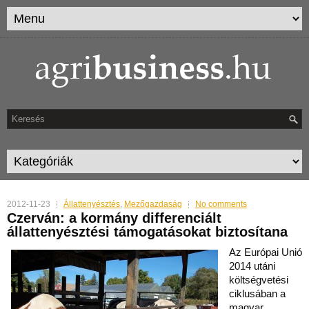
2012-11-23
Állattenyésztés
,
Mezőgazdaság
No comments
Czerván: a kormány differenciált
állattenyésztési támogatásokat biztosítana
Az Európai Unió
2014 utáni
költségvetési
ciklusában a
magyar