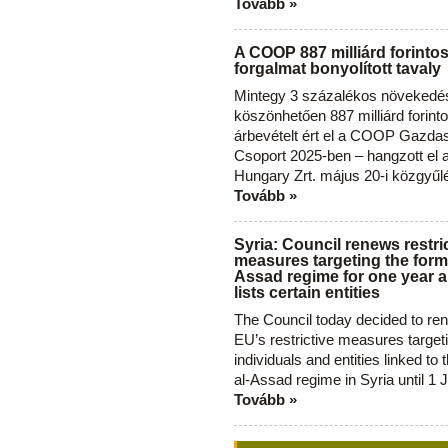
Tovább »
A COOP 887 milliárd forinto
forgalmat bonyolított tavaly
Mintegy 3 százalékos növekedé
köszönhetően 887 milliárd forint
árbevételt ért el a COOP Gazda
Csoport 2025-ben – hangzott el
Hungary Zrt. május 20-i közgyűl
Tovább »
Syria: Council renews restri
measures targeting the forme
Assad regime for one year a
lists certain entities
The Council today decided to re
EU’s restrictive measures target
individuals and entities linked to 
al-Assad regime in Syria until 1 
Tovább »