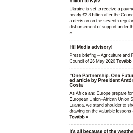
billion to Kyiv
Ukraine is set to receive a paym
nearly €2.8 billion after the Coun
a decision on the seventh regula
disbursement of support under t
»
Hi! Media advisory!
Press briefing – Agriculture and 
Council of 26 May 2026
Tovább 
“One Partnership. One Futur
ed article by President Antó
Costa
As Africa and Europe prepare for
European Union–African Union S
Luanda, we stand shoulder to sho
drawing on the valuable lessons 
Tovább »
It’s all because of the weathe