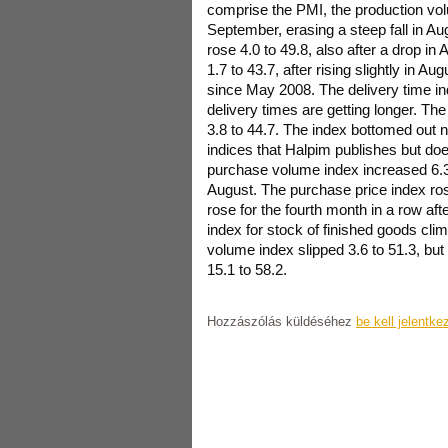
comprise the PMI, the production vol
September, erasing a steep fall in A
rose 4.0 to 49.8, also after a drop i
1.7 to 43.7, after rising slightly in 
since May 2008. The delivery time ind
delivery times are getting longer. Th
3.8 to 44.7. The index bottomed out 
indices that Halpim publishes but doe
purchase volume index increased 6.3
August. The purchase price index ros
rose for the fourth month in a row aft
index for stock of finished goods cli
volume index slipped 3.6 to 51.3, bu
15.1 to 58.2.
Hozzászólás küldéséhez
be kell jelentke