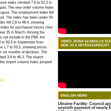
ume index climbed 7.6 to 52.3 in
ugust. The new order volume index
n August. The employment index fell
August. The index has been under 50
ex fell 2.8 to 48.4, showing
e index for purchased stocks rose
near 35 in March. Among the
s not include in the PMI, the
VIDEÓ: BÓNA SZABOLCS SZ
 to 50.5 in September from
NEM JÓ A VETÉSSZERKEZET
e 1.7 to 53.5, showing prices
er six months of declines. The
mbed 3.8 to 48.3. The export
t the import volume index jumped
zni
.
ENGLISH NEWS
Ukraine Facility: Council a
seventh payment of nearly €