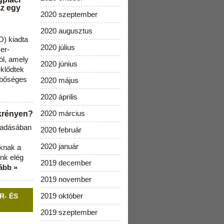
az egy
2020 szeptember
2020 augusztus
) kiadta
2020 július
zer-
ól, amely
2020 június
klődtek
 bőséges
2020 május
2020 április
2020 március
ekrényen?
b adásában
2020 február
2020 január
aknak a
nk elég
2019 december
ább »
2019 november
2019 október
R- ÉS
2019 szeptember