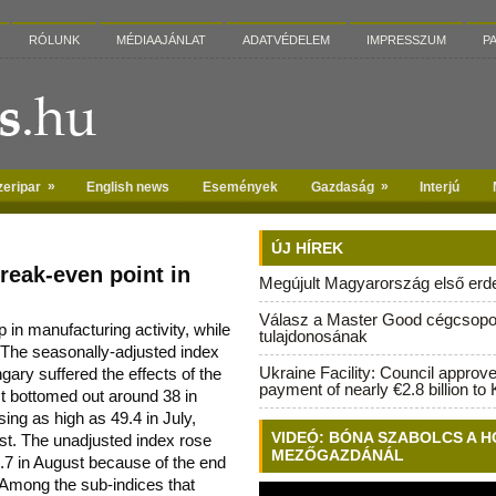
RÓLUNK
MÉDIAAJÁNLAT
ADATVÉDELEM
IMPRESSZUM
P
»
»
zeripar
English news
Események
Gazdaság
Interjú
ÚJ HÍREK
reak-even point in
Megújult Magyarország első erdei
Válasz a Master Good cégcsopo
 in manufacturing activity, while
tulajdonosának
 The seasonally-adjusted index
Ukraine Facility: Council approv
gary suffered the effect
s of the
payment of nearly €2.8 billion to 
 It bottomed out around 38 in
sing as high as 49.4 in July,
VIDEÓ: BÓNA SZABOLCS A H
gust. The unadjusted index rose
MEZŐGAZDÁNÁL
.7 in August because of the end
Among the sub-indices that