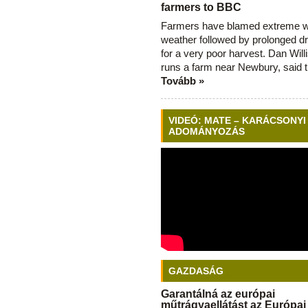
farmers to BBC
Farmers have blamed extreme 
weather followed by prolonged dr
for a very poor harvest. Dan Will
runs a farm near Newbury, said 
Tovább »
VIDEÓ: MATE – KARÁCSONYI
ADOMÁNYOZÁS
GAZDASÁG
Garantálná az európai
műtrágyaellátást az Európai