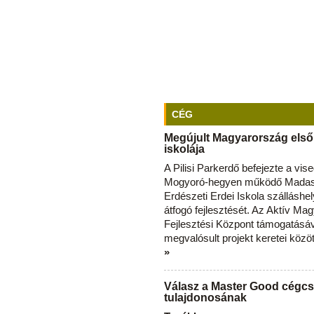
CÉG
Megújult Magyarország első
iskolája
A Pilisi Parkerdő befejezte a vise
Mogyoró-hegyen működő Madas
Erdészeti Erdei Iskola szálláshe
átfogó fejlesztését. Az Aktív Ma
Fejlesztési Központ támogatásá
megvalósult projekt keretei közö
»
Válasz a Master Good cégcs
tulajdonosának