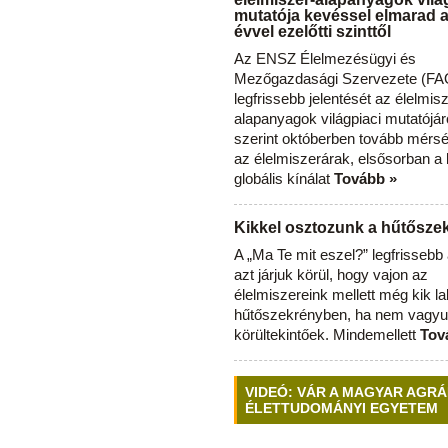
mutatója kevéssel elmarad 
évvel ezelőtti szinttől
Az ENSZ Élelmezésügyi és
Mezőgazdasági Szervezete (FAO
legfrissebb jelentését az élelmis
alapanyagok világpiaci mutatójár
szerint októberben tovább mérsé
az élelmiszerárak, elsősorban a
globális kínálat
Tovább »
Kikkel osztozunk a hűtősz
A „Ma Te mit eszel?” legfrisseb
azt járjuk körül, hogy vajon az
élelmiszereink mellett még kik l
hűtőszekrényben, ha nem vagyu
körültekintőek. Mindemellett
Tov
VIDEÓ: VÁR A MAGYAR AGRÁ
ÉLETTUDOMÁNYI EGYETEM