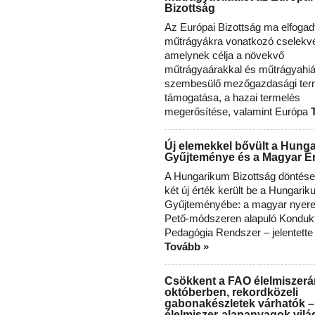
Bizottság
Az Európai Bizottság ma elfogad
műtrágyákra vonatkozó cselekvés
amelynek célja a növekvő
műtrágyaárakkal és műtrágyahi
szembesülő mezőgazdasági ter
támogatása, a hazai termelés
megerősítése, valamint Európa
Új elemekkel bővült a Hung
Gyűjteménye és a Magyar Ér
A Hungarikum Bizottság döntése 
két új érték került be a Hungari
Gyűjteményébe: a magyar nyere
Pető-módszeren alapuló Konduk
Pedagógia Rendszer – jelentette
Tovább »
Csökkent a FAO élelmiszerá
októberben, rekordközeli
gabonakészletek várhatók –
élelmiszer-alapanyagok vilá