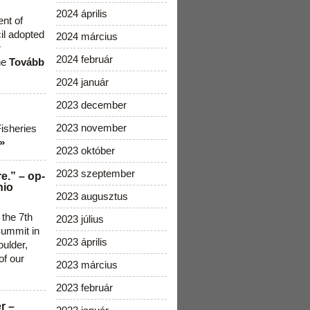
2024 április
ent of
cil adopted
2024 március
r
2024 február
he
Tovább
2024 január
2023 december
2023 november
Fisheries
»
2023 október
2023 szeptember
e.” – op-
nio
2023 augusztus
 the 7th
2023 július
ummit in
2023 április
ulder,
of our
2023 március
2023 február
r –