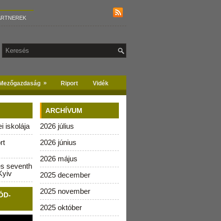
ARTNEREK
»
Mezőgazdaság
Riport
Vidék
ARCHÍVUM
 iskolája
2026 július
rt
2026 június
2026 május
es seventh
Kyiv
2025 december
2025 november
ÓD-
2025 október