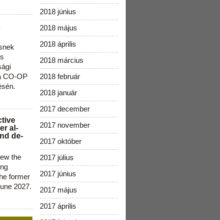
2018 június
s
2018 május
2018 április
snek
os
2018 március
sági
 a CO-OP
2018 február
ésén.
2018 január
2017 december
ctive
2017 november
r al-
nd de-
2017 október
new the
2017 július
ing
2017 június
the former
June 2027.
2017 május
2017 április