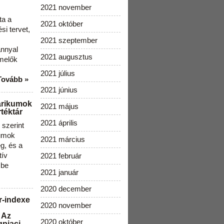
2021 november
ta a
2021 október
i tervet,
2021 szeptember
ánnyal
2021 augusztus
melők
2021 július
Tovább »
2021 június
arikumok
2021 május
téktár
2021 április
szerint
kumok
2021 március
g, és a
tív
2021 február
 be
2021 január
2020 december
r-indexe
2020 november
 Az
2020 október
gpiaci