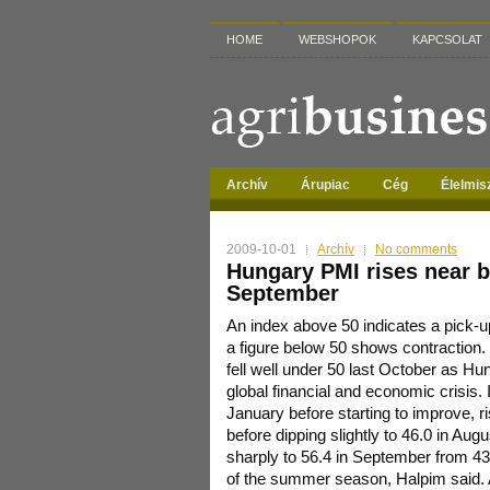
HOME
WEBSHOPOK
KAPCSOLAT
Archív
Árupiac
Cég
Élelmis
2009-10-01
Archív
No comments
Hungary PMI rises near b
September
An index above 50 indicates a pick-up
a figure below 50 shows contraction.
fell well under 50 last October as Hun
global financial and economic crisis.
January before starting to improve, ri
before dipping slightly to 46.0 in Au
sharply to 56.4 in September from 43
of the summer season, Halpim said. 