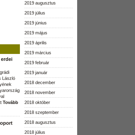
2019 augusztus
2019 július
2019 június
2019 május
2019 április
2019 március
 erdei
2019 február
grádi
2019 január
 László
2018 december
lyének
gyarország
2018 november
val
tt
Tovább
2018 október
2018 szeptember
2018 augusztus
oport
2018 július