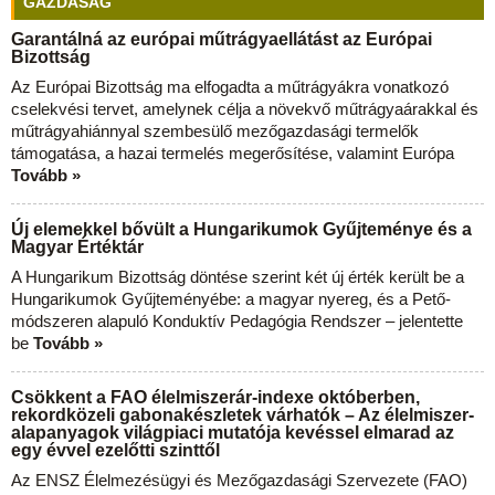
GAZDASÁG
Garantálná az európai műtrágyaellátást az Európai
Bizottság
Az Európai Bizottság ma elfogadta a műtrágyákra vonatkozó
cselekvési tervet, amelynek célja a növekvő műtrágyaárakkal és
műtrágyahiánnyal szembesülő mezőgazdasági termelők
támogatása, a hazai termelés megerősítése, valamint Európa
Tovább »
Új elemekkel bővült a Hungarikumok Gyűjteménye és a
Magyar Értéktár
A Hungarikum Bizottság döntése szerint két új érték került be a
Hungarikumok Gyűjteményébe: a magyar nyereg, és a Pető-
módszeren alapuló Konduktív Pedagógia Rendszer – jelentette
be
Tovább »
Csökkent a FAO élelmiszerár-indexe októberben,
rekordközeli gabonakészletek várhatók – Az élelmiszer-
alapanyagok világpiaci mutatója kevéssel elmarad az
egy évvel ezelőtti szinttől
Az ENSZ Élelmezésügyi és Mezőgazdasági Szervezete (FAO)