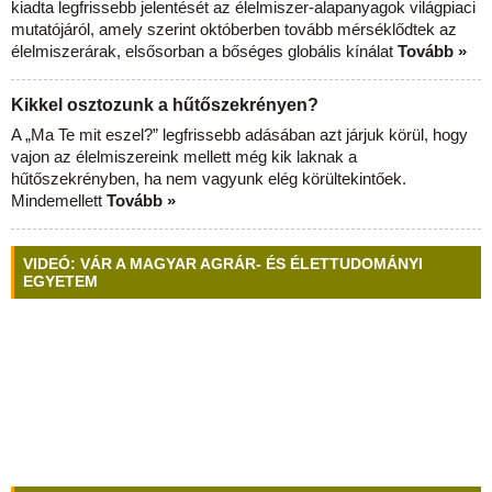
kiadta legfrissebb jelentését az élelmiszer-alapanyagok világpiaci
mutatójáról, amely szerint októberben tovább mérséklődtek az
élelmiszerárak, elsősorban a bőséges globális kínálat
Tovább »
Kikkel osztozunk a hűtőszekrényen?
A „Ma Te mit eszel?” legfrissebb adásában azt járjuk körül, hogy
vajon az élelmiszereink mellett még kik laknak a
hűtőszekrényben, ha nem vagyunk elég körültekintőek.
Mindemellett
Tovább »
VIDEÓ: VÁR A MAGYAR AGRÁR- ÉS ÉLETTUDOMÁNYI
EGYETEM