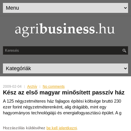
2009-02-04
Archív
No comments
Kész az első magyar minősített passzív ház
A 125 négyzetméteres ház fajlagos építési költsége bruttó 230
ezer forint négyzetméterenként, alig drágább, mint egy
hagyományos technológiájú és energiafogyasztású épület. A g
Hozzászólás küldéséhez
be kell jelentkezni
.