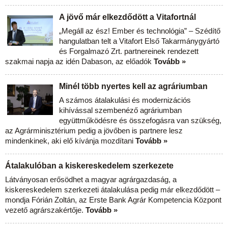
A jövő már elkezdődött a Vitafortnál
„Megáll az ész! Ember és technológia” – Szédítő
hangulatban telt a Vitafort Első Takarmánygyártó
és Forgalmazó Zrt. partnereinek rendezett
szakmai napja az idén Dabason, az előadók
Tovább »
Minél több nyertes kell az agráriumban
A számos átalakulási és modernizációs
kihívással szembenéző agráriumban
együttműködésre és összefogásra van szükség,
az Agrárminisztérium pedig a jövőben is partnere lesz
mindenkinek, aki elő kívánja mozdítani
Tovább »
Átalakulóban a kiskereskedelem szerkezete
Látványosan erősödhet a magyar agrárgazdaság, a
kiskereskedelem szerkezeti átalakulása pedig már elkezdődött –
mondja Fórián Zoltán, az Erste Bank Agrár Kompetencia Központ
vezető agrárszakértője.
Tovább »