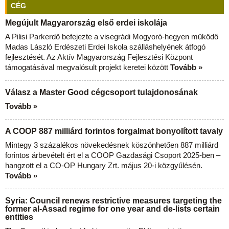
CÉG
Megújult Magyarország első erdei iskolája
A Pilisi Parkerdő befejezte a visegrádi Mogyoró-hegyen működő
Madas László Erdészeti Erdei Iskola szálláshelyének átfogó
fejlesztését. Az Aktív Magyarország Fejlesztési Központ
támogatásával megvalósult projekt keretei között
Tovább »
Válasz a Master Good cégcsoport tulajdonosának
Tovább »
A COOP 887 milliárd forintos forgalmat bonyolított tavaly
Mintegy 3 százalékos növekedésnek köszönhetően 887 milliárd
forintos árbevételt ért el a COOP Gazdasági Csoport 2025-ben –
hangzott el a CO-OP Hungary Zrt. május 20-i közgyűlésén.
Tovább »
Syria: Council renews restrictive measures targeting the
former al-Assad regime for one year and de-lists certain
entities