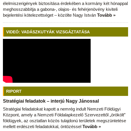
élelmiszerigények biztosítása érdekében a kormány két hónappal
meghosszabbítja a gabona-, olajos- és fehérjenövény kiviteli
bejelentési kötelezettséget – közölte Nagy István
Tovább »
VIDEÓ: VADÁSZKUTYÁK VIZSGÁZTATÁSA
RIPORT
Stratégiai feladatok – interjú Nagy Jánossal
Stratégiai feladatokat kapott a nemrég indult Nemzeti Földügyi
Központ, amely a Nemzeti Földalapkezelő Szervezettől „örökölt”
földügyek, az osztatlan közös tulajdonú területek megszüntetése
mellett erdészeti feladatokkal, öntözéssel
Tovább »