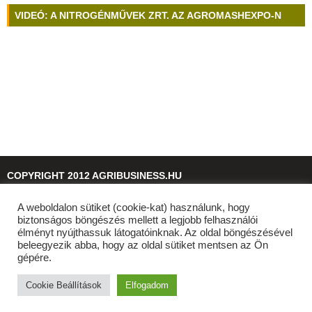
VIDEÓ: A NITROGÉNMŰVEK ZRT. AZ AGROMASHEXPO-N
COPYRIGHT 2012 AGRIBUSINESS.HU
A weboldalon sütiket (cookie-kat) használunk, hogy
© 2026
agribusiness.hu
biztonságos böngészés mellett a legjobb felhasználói
élményt nyújthassuk látogatóinknak. Az oldal böngészésével
beleegyezik abba, hogy az oldal sütiket mentsen az Ön
gépére.
Cookie Beállítások
Elfogadom