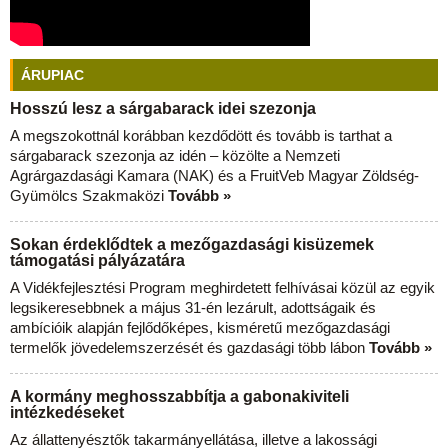
ÁRUPIAC
Hosszú lesz a sárgabarack idei szezonja
A megszokottnál korábban kezdődött és tovább is tarthat a
sárgabarack szezonja az idén – közölte a Nemzeti
Agrárgazdasági Kamara (NAK) és a FruitVeb Magyar Zöldség-
Gyümölcs Szakmaközi
Tovább »
Sokan érdeklődtek a mezőgazdasági kisüzemek
támogatási pályázatára
A Vidékfejlesztési Program meghirdetett felhívásai közül az egyik
legsikeresebbnek a május 31-én lezárult, adottságaik és
ambícióik alapján fejlődőképes, kisméretű mezőgazdasági
termelők jövedelemszerzését és gazdasági több lábon
Tovább »
A kormány meghosszabbítja a gabonakiviteli
intézkedéseket
Az állattenyésztők takarmányellátása, illetve a lakossági