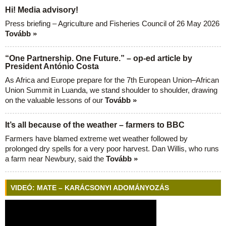
Hi! Media advisory!
Press briefing – Agriculture and Fisheries Council of 26 May 2026
Tovább »
“One Partnership. One Future.” – op-ed article by
President António Costa
As Africa and Europe prepare for the 7th European Union–African
Union Summit in Luanda, we stand shoulder to shoulder, drawing
on the valuable lessons of our
Tovább »
It’s all because of the weather – farmers to BBC
Farmers have blamed extreme wet weather followed by
prolonged dry spells for a very poor harvest. Dan Willis, who runs
a farm near Newbury, said the
Tovább »
VIDEÓ: MATE – KARÁCSONYI ADOMÁNYOZÁS