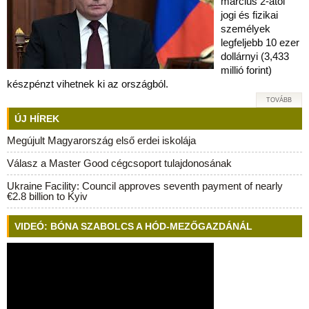
március 2-ától
jogi és fizikai
személyek
legfeljebb 10 ezer
dollárnyi (3,433
millió forint)
készpénzt vihetnek ki az országból.
TOVÁBB
ÚJ HÍREK
Megújult Magyarország első erdei iskolája
Válasz a Master Good cégcsoport tulajdonosának
Ukraine Facility: Council approves seventh payment of nearly
€2.8 billion to Kyiv
VIDEÓ: BÓNA SZABOLCS A HÓD-MEZŐGAZDÁNÁL