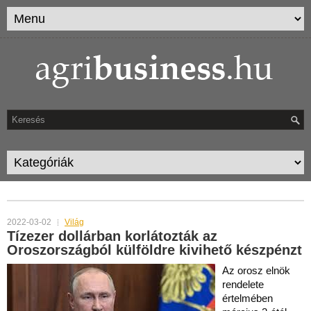
TAG ARCHIVES:
DOLLÁR
2022-03-02
Világ
Tízezer dollárban korlátozták az
Oroszországból külföldre kivihető készpénzt
Az orosz elnök
rendelete
értelmében