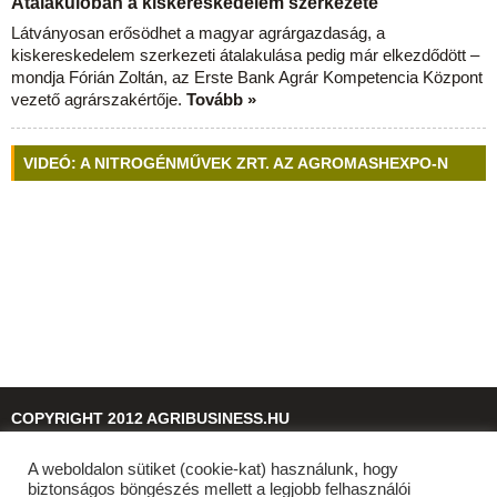
Átalakulóban a kiskereskedelem szerkezete
Látványosan erősödhet a magyar agrárgazdaság, a
kiskereskedelem szerkezeti átalakulása pedig már elkezdődött –
mondja Fórián Zoltán, az Erste Bank Agrár Kompetencia Központ
vezető agrárszakértője.
Tovább »
VIDEÓ: A NITROGÉNMŰVEK ZRT. AZ AGROMASHEXPO-N
COPYRIGHT 2012 AGRIBUSINESS.HU
A weboldalon sütiket (cookie-kat) használunk, hogy
© 2026
agribusiness.hu
biztonságos böngészés mellett a legjobb felhasználói