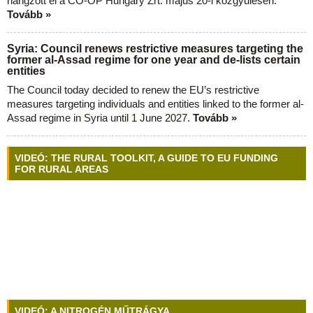
hangzott el a CO-OP Hungary Zrt. május 20-i közgyűlésén.
Tovább »
Syria: Council renews restrictive measures targeting the
former al-Assad regime for one year and de-lists certain
entities
The Council today decided to renew the EU’s restrictive
measures targeting individuals and entities linked to the former al-
Assad regime in Syria until 1 June 2027.
Tovább »
VIDEÓ: THE RURAL TOOLKIT, A GUIDE TO EU FUNDING
FOR RURAL AREAS
VIDEÓ: A NITROGÉN MŰTRÁGYA