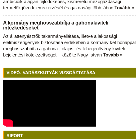
ambícióik alapján fejlődőképes, kisméretű mezőgazdasági
termelők jövedelemszerzését és gazdasági több lábon
Tovább »
A kormány meghosszabbítja a gabonakiviteli
intézkedéseket
Az állattenyésztők takarmányellátása, illetve a lakossági
élelmiszerigények biztosítása érdekében a kormány két hónappal
meghosszabbítja a gabona-, olajos- és fehérjenövény kiviteli
bejelentési kötelezettséget – közölte Nagy István
Tovább »
VIDEÓ: VADÁSZKUTYÁK VIZSGÁZTATÁSA
RIPORT