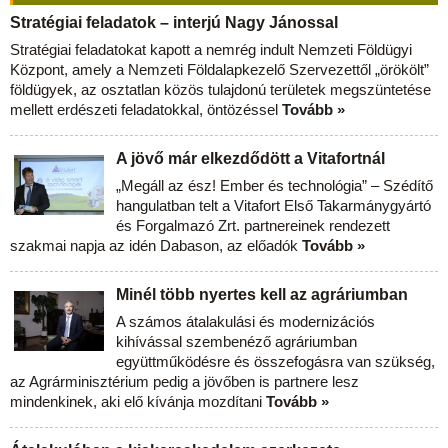
Stratégiai feladatok – interjú Nagy Jánossal
Stratégiai feladatokat kapott a nemrég indult Nemzeti Földügyi
Központ, amely a Nemzeti Földalapkezelő Szervezettől „örökölt”
földügyek, az osztatlan közös tulajdonú területek megszüntetése
mellett erdészeti feladatokkal, öntözéssel
Tovább »
A jövő már elkezdődött a Vitafortnál
„Megáll az ész! Ember és technológia” – Szédítő
hangulatban telt a Vitafort Első Takarmánygyártó
és Forgalmazó Zrt. partnereinek rendezett
szakmai napja az idén Dabason, az előadók
Tovább »
Minél több nyertes kell az agráriumban
A számos átalakulási és modernizációs
kihívással szembenéző agráriumban
együttműködésre és összefogásra van szükség,
az Agrárminisztérium pedig a jövőben is partnere lesz
mindenkinek, aki elő kívánja mozdítani
Tovább »