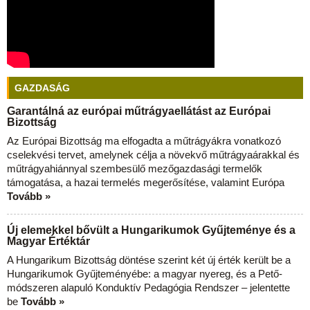
GAZDASÁG
Garantálná az európai műtrágyaellátást az Európai
Bizottság
Az Európai Bizottság ma elfogadta a műtrágyákra vonatkozó
cselekvési tervet, amelynek célja a növekvő műtrágyaárakkal és
műtrágyahiánnyal szembesülő mezőgazdasági termelők
támogatása, a hazai termelés megerősítése, valamint Európa
Tovább »
Új elemekkel bővült a Hungarikumok Gyűjteménye és a
Magyar Értéktár
A Hungarikum Bizottság döntése szerint két új érték került be a
Hungarikumok Gyűjteményébe: a magyar nyereg, és a Pető-
módszeren alapuló Konduktív Pedagógia Rendszer – jelentette
be
Tovább »