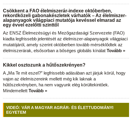
Csökkent a FAO élelmiszerár-indexe októberben,
rekordközeli gabonakészletek várhatók – Az élelmiszer-
alapanyagok világpiaci mutatója kevéssel elmarad az
egy évvel ezelőtti szinttől
Az ENSZ Élelmezésügyi és Mezőgazdasági Szervezete (FAO)
kiadta legfrissebb jelentését az élelmiszer-alapanyagok világpiaci
mutatójáról, amely szerint októberben tovább mérséklődtek az
élelmiszerárak, elsősorban a bőséges globális kínálat
Tovább »
Kikkel osztozunk a hűtőszekrényen?
A „Ma Te mit eszel?” legfrissebb adásában azt járjuk körül, hogy
vajon az élelmiszereink mellett még kik laknak a
hűtőszekrényben, ha nem vagyunk elég körültekintőek.
Mindemellett
Tovább »
VIDEÓ: VÁR A MAGYAR AGRÁR- ÉS ÉLETTUDOMÁNYI
EGYETEM