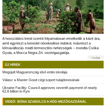
A hosszútávú trend szerint folyamatosan emelkedik a kávé ára,
amit egyrészt a kereslet növekedése indokol, másrészt a
klímaváltozás miatti termesztési nehézségek – mondta Csóka
Gyula, a Mocca Negra Zrt. vezérigazgatója.
TOVÁBB
ÚJ HÍREK
Megújult Magyarország első erdei iskolája
Válasz a Master Good cégcsoport tulajdonosának
Ukraine Facility: Council approves seventh payment of nearly
€2.8 billion to Kyiv
VIDEÓ: BÓNA SZABOLCS A HÓD-MEZŐGAZDÁNÁL