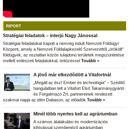
RIPORT
Stratégiai feladatok – interjú Nagy Jánossal
Stratégiai feladatokat kapott a nemrég indult Nemzeti Földügyi
Központ, amely a Nemzeti Földalapkezelő Szervezettől „örökölt”
földügyek, az osztatlan közös tulajdonú területek megszüntetése
mellett erdészeti feladatokkal, öntözéssel
Tovább »
A jövő már elkezdődött a Vitafortnál
„Megáll az ész! Ember és technológia” – Szédítő
hangulatban telt a Vitafort Első Takarmánygyártó
és Forgalmazó Zrt. partnereinek rendezett
szakmai napja az idén Dabason, az előadók
Tovább »
Minél több nyertes kell az agráriumban
A számos átalakulási és modernizációs
kihívással szembenéző agráriumban