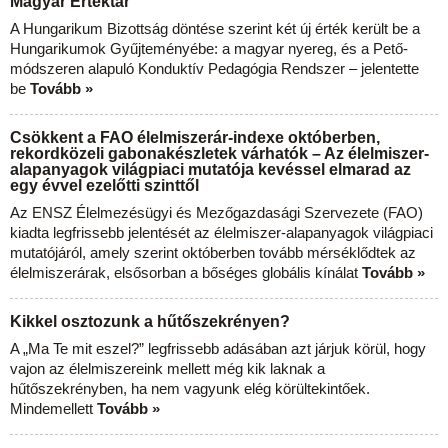
Magyar Értéktár
A Hungarikum Bizottság döntése szerint két új érték került be a
Hungarikumok Gyűjteményébe: a magyar nyereg, és a Pető-
módszeren alapuló Konduktív Pedagógia Rendszer – jelentette
be
Tovább »
Csökkent a FAO élelmiszerár-indexe októberben,
rekordközeli gabonakészletek várhatók – Az élelmiszer-
alapanyagok világpiaci mutatója kevéssel elmarad az
egy évvel ezelőtti szinttől
Az ENSZ Élelmezésügyi és Mezőgazdasági Szervezete (FAO)
kiadta legfrissebb jelentését az élelmiszer-alapanyagok világpiaci
mutatójáról, amely szerint októberben tovább mérséklődtek az
élelmiszerárak, elsősorban a bőséges globális kínálat
Tovább »
Kikkel osztozunk a hűtőszekrényen?
A „Ma Te mit eszel?” legfrissebb adásában azt járjuk körül, hogy
vajon az élelmiszereink mellett még kik laknak a
hűtőszekrényben, ha nem vagyunk elég körültekintőek.
Mindemellett
Tovább »