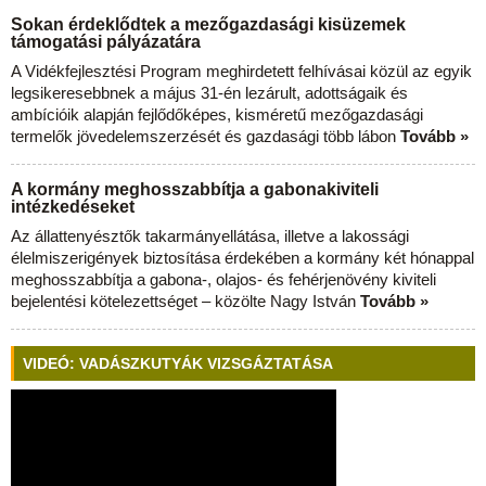
Sokan érdeklődtek a mezőgazdasági kisüzemek
támogatási pályázatára
A Vidékfejlesztési Program meghirdetett felhívásai közül az egyik
legsikeresebbnek a május 31-én lezárult, adottságaik és
ambícióik alapján fejlődőképes, kisméretű mezőgazdasági
termelők jövedelemszerzését és gazdasági több lábon
Tovább »
A kormány meghosszabbítja a gabonakiviteli
intézkedéseket
Az állattenyésztők takarmányellátása, illetve a lakossági
élelmiszerigények biztosítása érdekében a kormány két hónappal
meghosszabbítja a gabona-, olajos- és fehérjenövény kiviteli
bejelentési kötelezettséget – közölte Nagy István
Tovább »
VIDEÓ: VADÁSZKUTYÁK VIZSGÁZTATÁSA