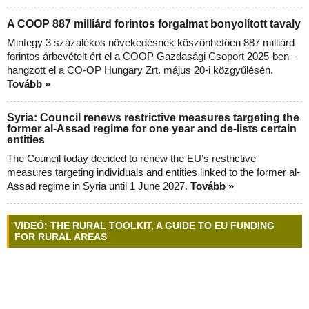
A COOP 887 milliárd forintos forgalmat bonyolított tavaly
Mintegy 3 százalékos növekedésnek köszönhetően 887 milliárd
forintos árbevételt ért el a COOP Gazdasági Csoport 2025-ben –
hangzott el a CO-OP Hungary Zrt. május 20-i közgyűlésén.
Tovább »
Syria: Council renews restrictive measures targeting the
former al-Assad regime for one year and de-lists certain
entities
The Council today decided to renew the EU’s restrictive
measures targeting individuals and entities linked to the former al-
Assad regime in Syria until 1 June 2027.
Tovább »
VIDEÓ: THE RURAL TOOLKIT, A GUIDE TO EU FUNDING
FOR RURAL AREAS