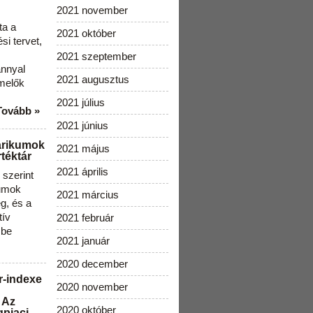
2021 november
ta a
2021 október
i tervet,
2021 szeptember
ánnyal
2021 augusztus
melők
2021 július
Tovább »
2021 június
arikumok
2021 május
téktár
2021 április
szerint
kumok
2021 március
g, és a
tív
2021 február
 be
2021 január
2020 december
r-indexe
2020 november
 Az
2020 október
gpiaci