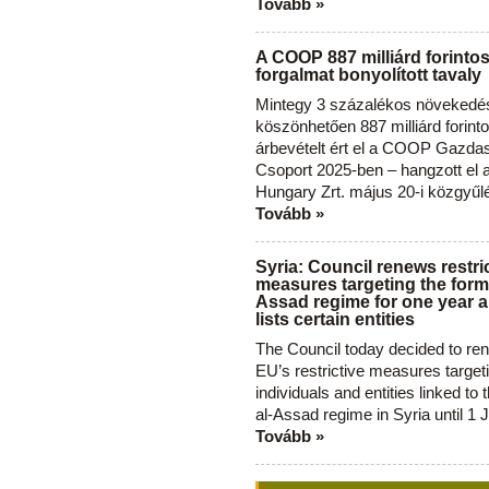
Tovább »
A COOP 887 milliárd forinto
forgalmat bonyolított tavaly
Mintegy 3 százalékos növekedé
köszönhetően 887 milliárd forint
árbevételt ért el a COOP Gazda
Csoport 2025-ben – hangzott el
Hungary Zrt. május 20-i közgyűl
Tovább »
Syria: Council renews restri
measures targeting the forme
Assad regime for one year a
lists certain entities
The Council today decided to re
EU’s restrictive measures target
individuals and entities linked to 
al-Assad regime in Syria until 1 
Tovább »