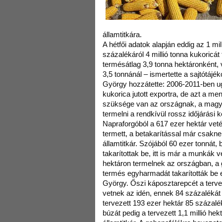
államtitkára.
A hétfői adatok alapján eddig az 1 mil
százalékáról 4 millió tonna kukoricát
termésátlag 3,9 tonna hektáronként, 
3,5 tonnánál – ismertette a sajtótájé
György hozzátette: 2006-2011-ben ug
kukorica jutott exportra, de azt a me
szüksége van az országnak, a magy
termelni a rendkívül rossz időjárási 
Napraforgóból a 617 ezer hektár vetés
termett, a betakarítással már csakne
államtitkár. Szójából 60 ezer tonnát,
takarítottak be, itt is már a munkák 
hektáron termelnek az országban, 
termés egyharmadát takarították be 
György. Őszi káposztarepcét a terve
vetnek az idén, ennek 84 százalékát 
tervezett 193 ezer hektár 85 százalé
búzát pedig a tervezett 1,1 millió he