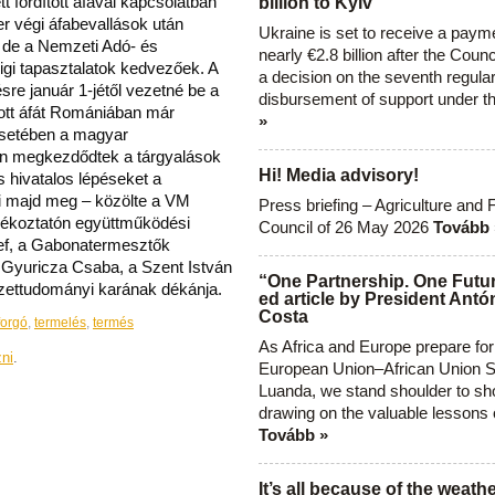
t fordított áfával kapcsolatban
billion to Kyiv
r végi áfabevallások után
Ukraine is set to receive a paym
 de a Nemzeti Adó- és
nearly €2.8 billion after the Coun
igi tapasztalatok kedvezőek. A
a decision on the seventh regula
sre január 1-jétől vezetné be a
disbursement of support under t
ított áfát Romániában már
»
esetében a magyar
an megkezdődtek a tárgyalások
Hi! Media advisory!
 hivatalos lépéseket a
i majd meg – közölte a VM
Press briefing – Agriculture and 
ájékoztatón együttműködési
Council of 26 May 2026
Tovább 
sef, a Gabonatermesztők
Gyuricza Csaba, a Szent István
“One Partnership. One Futur
ettudományi karának dékánja.
ed article by President Antó
Costa
forgó
,
termelés
,
termés
As Africa and Europe prepare for
zni
.
European Union–African Union S
Luanda, we stand shoulder to sho
drawing on the valuable lessons 
Tovább »
It’s all because of the weathe