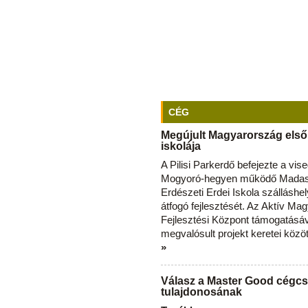
CÉG
Megújult Magyarország első
iskolája
A Pilisi Parkerdő befejezte a vise
Mogyoró-hegyen működő Madas
Erdészeti Erdei Iskola szálláshe
átfogó fejlesztését. Az Aktív Ma
Fejlesztési Központ támogatásá
megvalósult projekt keretei közö
»
Válasz a Master Good cégcs
tulajdonosának