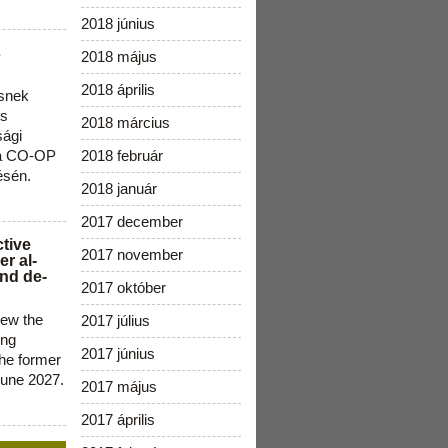
2018 június
s
2018 május
2018 április
snek
os
2018 március
sági
 a CO-OP
2018 február
ésén.
2018 január
2017 december
ctive
2017 november
r al-
nd de-
2017 október
new the
2017 július
ing
2017 június
the former
June 2027.
2017 május
2017 április