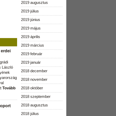
2019 augusztus
2019 július
2019 június
2019 május
2019 április
2019 március
 erdei
2019 február
grádi
2019 január
 László
2018 december
lyének
gyarország
2018 november
val
tt
Tovább
2018 október
2018 szeptember
2018 augusztus
oport
2018 július