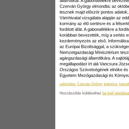
államtitkár. A gabonafélékre bevezetet
Czerván György elmondta: az októbe
lesznek majd először pontos adatok,
Vámhivatal vizsgálata alapján az edd
kormány az élő sertésre és a félserté
fordított áfát. A gabonafélékre a ford
korábban bevezették, míg a sertés 
kezdeményezés az első. Informális
az Európai Bizottsággal, a szükséges
Nemzetgazdasági Minisztérium tesz
agárgazdasági államtitkára. A sajtót
megállapodást írt alá Vancsura Józ
Országos Szövetségének elnöke és 
Egyetem Mezőgazdasági és Környez
cukorrápa
,
Czerván György
,
kukorica
,
napra
Hozzászólás küldéséhez
be kell jelentke