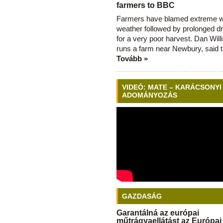
farmers to BBC
Farmers have blamed extreme 
weather followed by prolonged dr
for a very poor harvest. Dan Will
runs a farm near Newbury, said 
Tovább »
VIDEÓ: MATE – KARÁCSONYI
ADOMÁNYOZÁS
GAZDASÁG
Garantálná az európai
műtrágyaellátást az Európai