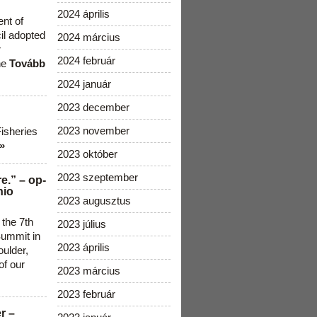
2024 április
ent of
cil adopted
2024 március
r
2024 február
he
Tovább
2024 január
2023 december
2023 november
Fisheries
»
2023 október
2023 szeptember
e.” – op-
nio
2023 augusztus
 the 7th
2023 július
ummit in
2023 április
ulder,
of our
2023 március
2023 február
r –