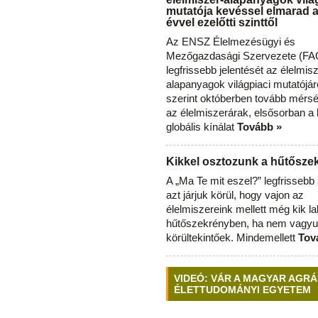
mutatója kevéssel elmarad 
évvel ezelőtti szinttől
Az ENSZ Élelmezésügyi és
Mezőgazdasági Szervezete (FAO
legfrissebb jelentését az élelmis
alapanyagok világpiaci mutatójár
szerint októberben tovább mérsé
az élelmiszerárak, elsősorban a
globális kínálat
Tovább »
Kikkel osztozunk a hűtősz
A „Ma Te mit eszel?” legfrisseb
azt járjuk körül, hogy vajon az
élelmiszereink mellett még kik l
hűtőszekrényben, ha nem vagyu
körültekintőek. Mindemellett
Tov
VIDEÓ: VÁR A MAGYAR AGRÁ
ÉLETTUDOMÁNYI EGYETEM