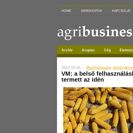
HOME
WEBSHOPOK
KAPCSOLAT
Archív
Árupiac
Cég
Élelmis
2012-10-16
Mezőgazdaság
,
Növényterm
VM: a belső felhasználá
termett az idén