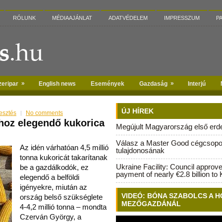
RÓLUNK
MÉDIAAJÁNLAT
ADATVÉDELEM
IMPRESSZUM
P
»
»
zeripar
English news
Események
Gazdaság
Interjú
ÚJ HÍREK
esztés
No comments
shoz elegendő kukorica
Megújult Magyarország első erdei
Válasz a Master Good cégcsopo
Az idén várhatóan 4,5 millió
tulajdonosának
tonna kukoricát takarítanak
Ukraine Facility: Council approv
be a gazdálkodók, ez
payment of nearly €2.8 billion to 
elegendő a belföldi
igényekre, miután az
VIDEÓ: BÓNA SZABOLCS A H
ország belső szükséglete
MEZŐGAZDÁNÁL
4-4,2 millió tonna – mondta
Czerván György, a