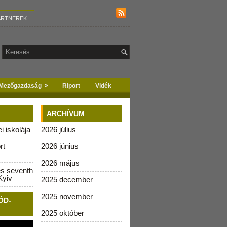
ARTNEREK
»
Mezőgazdaság
Riport
Vidék
ARCHÍVUM
 iskolája
2026 július
rt
2026 június
2026 május
es seventh
Kyiv
2025 december
2025 november
ÓD-
2025 október