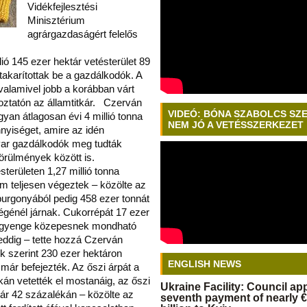
Vidékfejlesztési
Minisztérium
agrárgazdaságért felelős
lió 145 ezer hektár vetésterület 89
 takarítottak be a gazdálkodók. A
valamivel jobb a korábban várt
koztatón az államtitkár. Czerván
VIDEÓ: BÓNA SZABOLCS SZ
yan átlagosan évi 4 millió tonna
NEM JÓ A VETÉSSZERKEZET
nnyiséget, amire az idén
ar gazdálkodók meg tudták
körülmények között is.
területen 1,27 millió tonna
m teljesen végeztek – közölte az
 burgonyából pedig 458 ezer tonnát
végénél járnak. Cukorrépát 17 ezer
a gyenge közepesnek mondható
eddig – tette hozzá Czerván
k szerint 230 ezer hektáron
ENGLISH NEWS
már befejezték. Az őszi árpát a
kán vetették el mostanáig, az őszi
Ukraine Facility: Council a
ktár 42 százalékán – közölte az
seventh payment of nearly €