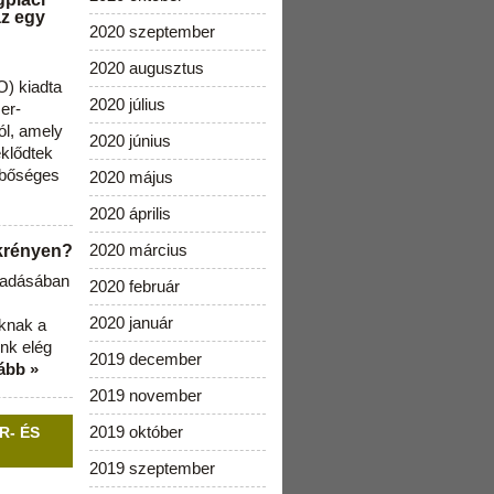
az egy
2020 szeptember
2020 augusztus
) kiadta
2020 július
zer-
ól, amely
2020 június
klődtek
 bőséges
2020 május
2020 április
2020 március
ekrényen?
b adásában
2020 február
2020 január
aknak a
nk elég
2019 december
ább »
2019 november
2019 október
R- ÉS
2019 szeptember