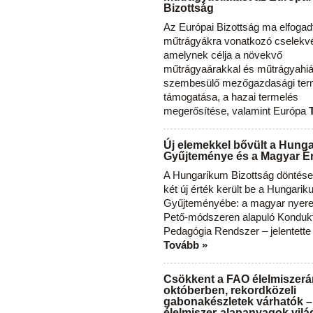
Bizottság
Az Európai Bizottság ma elfogad
műtrágyákra vonatkozó cselekvés
amelynek célja a növekvő
műtrágyaárakkal és műtrágyahi
szembesülő mezőgazdasági ter
támogatása, a hazai termelés
megerősítése, valamint Európa
Új elemekkel bővült a Hung
Gyűjteménye és a Magyar Ér
A Hungarikum Bizottság döntése 
két új érték került be a Hungari
Gyűjteményébe: a magyar nyere
Pető-módszeren alapuló Konduk
Pedagógia Rendszer – jelentette
Tovább »
Csökkent a FAO élelmiszerá
októberben, rekordközeli
gabonakészletek várhatók –
élelmiszer-alapanyagok vilá