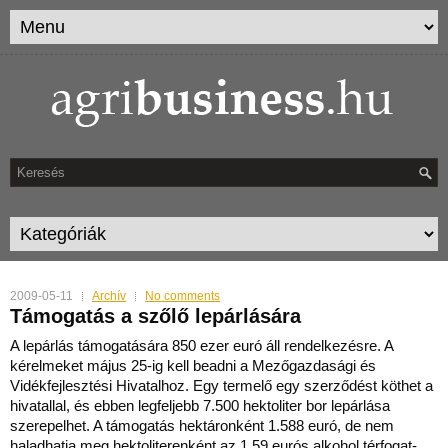
2009-05-11
Archív
No comments
Támogatás a szőlő lepárlására
A lepárlás támogatására 850 ezer euró áll rendelkezésre. A
kérelmeket május 25-ig kell beadni a Mezőgazdasági és
Vidékfejlesztési Hivatalhoz. Egy termelő egy szerződést köthet a
hiv
atallal, és ebben legfeljebb 7.500 hektoliter bor lepárlása
szerepelhet. A támogatás hektáronként 1.588 euró, de nem
haladhatja meg hektoliterenként az 1,59 eurós alkohol térfogat-