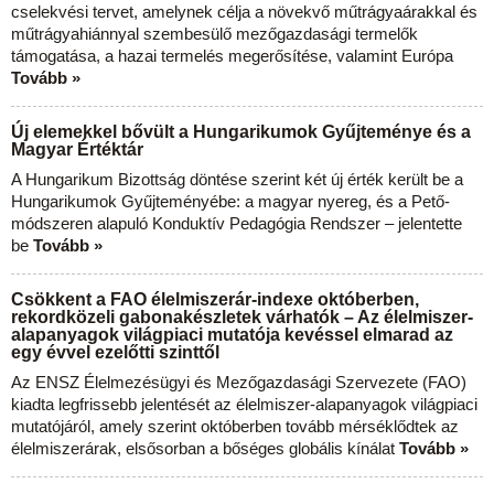
cselekvési tervet, amelynek célja a növekvő műtrágyaárakkal és
műtrágyahiánnyal szembesülő mezőgazdasági termelők
támogatása, a hazai termelés megerősítése, valamint Európa
Tovább »
Új elemekkel bővült a Hungarikumok Gyűjteménye és a
Magyar Értéktár
A Hungarikum Bizottság döntése szerint két új érték került be a
Hungarikumok Gyűjteményébe: a magyar nyereg, és a Pető-
módszeren alapuló Konduktív Pedagógia Rendszer – jelentette
be
Tovább »
Csökkent a FAO élelmiszerár-indexe októberben,
rekordközeli gabonakészletek várhatók – Az élelmiszer-
alapanyagok világpiaci mutatója kevéssel elmarad az
egy évvel ezelőtti szinttől
Az ENSZ Élelmezésügyi és Mezőgazdasági Szervezete (FAO)
kiadta legfrissebb jelentését az élelmiszer-alapanyagok világpiaci
mutatójáról, amely szerint októberben tovább mérséklődtek az
élelmiszerárak, elsősorban a bőséges globális kínálat
Tovább »