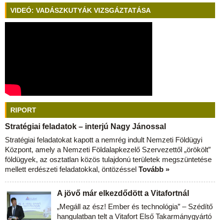
VIDEÓ: VADÁSZKUTYÁK VIZSGÁZTATÁSA
RIPORT
Stratégiai feladatok – interjú Nagy Jánossal
Stratégiai feladatokat kapott a nemrég indult Nemzeti Földügyi
Központ, amely a Nemzeti Földalapkezelő Szervezettől „örökölt”
földügyek, az osztatlan közös tulajdonú területek megszüntetése
mellett erdészeti feladatokkal, öntözéssel
Tovább »
A jövő már elkezdődött a Vitafortnál
„Megáll az ész! Ember és technológia” – Szédítő
hangulatban telt a Vitafort Első Takarmánygyártó