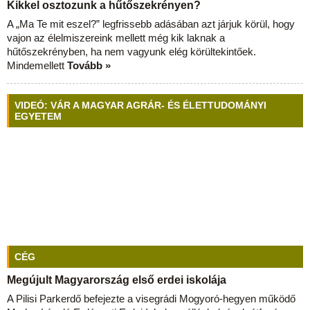
Kikkel osztozunk a hűtőszekrényen?
A „Ma Te mit eszel?” legfrissebb adásában azt járjuk körül, hogy
vajon az élelmiszereink mellett még kik laknak a
hűtőszekrényben, ha nem vagyunk elég körültekintőek.
Mindemellett
Tovább »
VIDEÓ: VÁR A MAGYAR AGRÁR- ÉS ÉLETTUDOMÁNYI
EGYETEM
CÉG
Megújult Magyarország első erdei iskolája
A Pilisi Parkerdő befejezte a visegrádi Mogyoró-hegyen működő