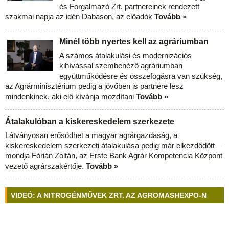
és Forgalmazó Zrt. partnereinek rendezett
szakmai napja az idén Dabason, az előadók
Tovább »
Minél több nyertes kell az agráriumban
A számos átalakulási és modernizációs
kihívással szembenéző agráriumban
együttműködésre és összefogásra van szükség,
az Agrárminisztérium pedig a jövőben is partnere lesz
mindenkinek, aki elő kívánja mozdítani
Tovább »
Átalakulóban a kiskereskedelem szerkezete
Látványosan erősödhet a magyar agrárgazdaság, a
kiskereskedelem szerkezeti átalakulása pedig már elkezdődött –
mondja Fórián Zoltán, az Erste Bank Agrár Kompetencia Központ
vezető agrárszakértője.
Tovább »
VIDEÓ: A NITROGÉNMŰVEK ZRT. AZ AGROMASHEXPO-N