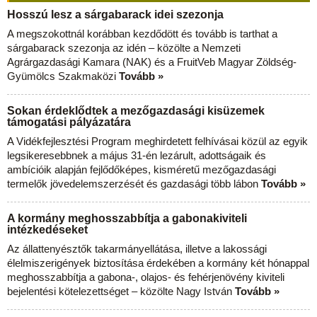
Hosszú lesz a sárgabarack idei szezonja
A megszokottnál korábban kezdődött és tovább is tarthat a
sárgabarack szezonja az idén – közölte a Nemzeti
Agrárgazdasági Kamara (NAK) és a FruitVeb Magyar Zöldség-
Gyümölcs Szakmaközi
Tovább »
Sokan érdeklődtek a mezőgazdasági kisüzemek
támogatási pályázatára
A Vidékfejlesztési Program meghirdetett felhívásai közül az egyik
legsikeresebbnek a május 31-én lezárult, adottságaik és
ambícióik alapján fejlődőképes, kisméretű mezőgazdasági
termelők jövedelemszerzését és gazdasági több lábon
Tovább »
A kormány meghosszabbítja a gabonakiviteli
intézkedéseket
Az állattenyésztők takarmányellátása, illetve a lakossági
élelmiszerigények biztosítása érdekében a kormány két hónappal
meghosszabbítja a gabona-, olajos- és fehérjenövény kiviteli
bejelentési kötelezettséget – közölte Nagy István
Tovább »