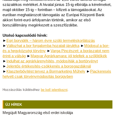
százalékos mértéket. A hivatal június 15-ig elbírálja a kérelmeket,
majd október 15-ig – forintban – kifizeti a támogatásokat. Az
euróban meghatározott támogatás az Európai Központi Bank
akkori forint-euró árfolyamán történik, amikor az első
borszállítmány megérkezett a szeszfőzdébe.
Utolsó kapcsolódó hírek:
►
Egri borvidék – három évre szóló termeléskorlátozás
►
Változhat a bor forgalomba hozatali járuléka
►
Módosul a bor-
és a hegyközségi törvény
►
Varga Pincészet: a borászatot nem
érinti a válság
►
Magyar Agrárkamara: jól teleltek a szőlőtőkék
►
Indulhat az agrárkárenyhítés, módosítják a bortörvényt
►
Jelentős értékesítés-csökkenés a borosgazdáknál
►
Klaszterbővítést tervez a Bormarketing Műhely
►
Piackeresés
helyett csak törvénymódosítás borügyben
Hozzászólás küldéséhez
be kell jelentkezni
.
ÚJ HÍREK
Megújult Magyarország első erdei iskolája