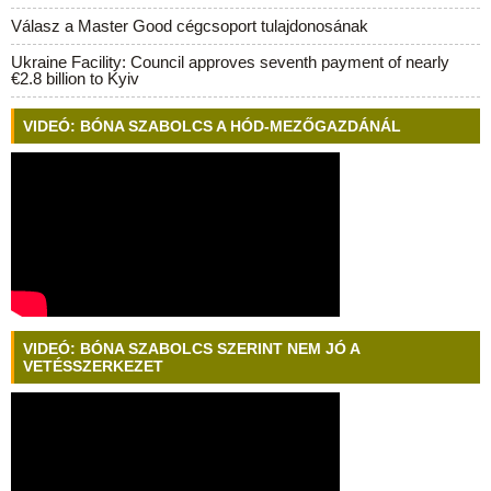
Válasz a Master Good cégcsoport tulajdonosának
Ukraine Facility: Council approves seventh payment of nearly
€2.8 billion to Kyiv
VIDEÓ: BÓNA SZABOLCS A HÓD-MEZŐGAZDÁNÁL
VIDEÓ: BÓNA SZABOLCS SZERINT NEM JÓ A
VETÉSSZERKEZET