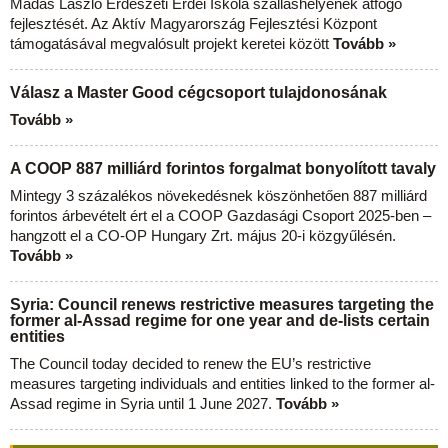
Madas László Erdészeti Erdei Iskola szálláshelyének átfogó
fejlesztését. Az Aktív Magyarország Fejlesztési Központ
támogatásával megvalósult projekt keretei között
Tovább »
Válasz a Master Good cégcsoport tulajdonosának
Tovább »
A COOP 887 milliárd forintos forgalmat bonyolított tavaly
Mintegy 3 százalékos növekedésnek köszönhetően 887 milliárd
forintos árbevételt ért el a COOP Gazdasági Csoport 2025-ben –
hangzott el a CO-OP Hungary Zrt. május 20-i közgyűlésén.
Tovább »
Syria: Council renews restrictive measures targeting the
former al-Assad regime for one year and de-lists certain
entities
The Council today decided to renew the EU’s restrictive
measures targeting individuals and entities linked to the former al-
Assad regime in Syria until 1 June 2027.
Tovább »