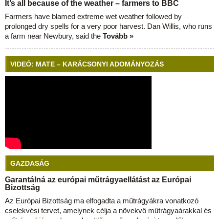
It’s all because of the weather – farmers to BBC
Farmers have blamed extreme wet weather followed by
prolonged dry spells for a very poor harvest. Dan Willis, who runs
a farm near Newbury, said the
Tovább »
VIDEÓ: MATE – KARÁCSONYI ADOMÁNYOZÁS
GAZDASÁG
Garantálná az európai műtrágyaellátást az Európai
Bizottság
Az Európai Bizottság ma elfogadta a műtrágyákra vonatkozó
cselekvési tervet, amelynek célja a növekvő műtrágyaárakkal és