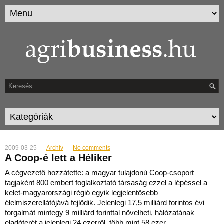
2009-03-25
Archív
No comments
A Coop-é lett a Héliker
A cégvezető hozzátette: a magyar tulajdonú Coop-csoport
tagjaként 800 embert foglalkoztató társaság ezzel a lépéssel a
kelet-magyarországi régió egyik legjelentősebb
élelmiszere
llátójává fejlődik. Jelenlegi 17,5 milliárd forintos évi
forgalmát mintegy 9 milliárd forinttal növelheti, hálózatának
eladóterét a jelenlegi 24 ezerről, több mint 58 ezer