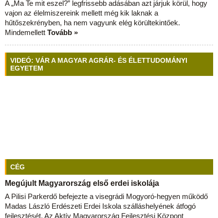
A „Ma Te mit eszel?” legfrissebb adásában azt járjuk körül, hogy
vajon az élelmiszereink mellett még kik laknak a
hűtőszekrényben, ha nem vagyunk elég körültekintőek.
Mindemellett
Tovább »
VIDEÓ: VÁR A MAGYAR AGRÁR- ÉS ÉLETTUDOMÁNYI
EGYETEM
CÉG
Megújult Magyarország első erdei iskolája
A Pilisi Parkerdő befejezte a visegrádi Mogyoró-hegyen működő
Madas László Erdészeti Erdei Iskola szálláshelyének átfogó
fejlesztését. Az Aktív Magyarország Fejlesztési Központ