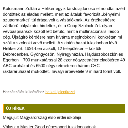
Kotosmann Zoltán a Héliker egyik társtulajdonosa elmondta: azért
döntöttek az eladás mellett, mert az általuk favorizált „kényelmi
szupermarket” túl drága volt a vásárlóknak. Az értékesítésre
zártkörű pályázatot hirdettek, és a Coop Szolnok Zrt. olyan
vevőaspiránsok között lett befutó, mint a multinacionális Tesco
cég. Újságíró kérdésre nem kívánta megindokolni, konkrétan mi
szólt a szolnoki vevő mellett. A szintén hazai tulajdonban lévő
Héliker Zrt. 1991-ben alakult, 12 településen – köztük
Debrecenben, Gyöngyösön, Nyíregyházán, Hajdúszoboszlón és
Egerben – 700 munkatárssal 28 ezer négyzetméter eladótéren 49
ABC áruházat és 6500 négyzetméteren három C+C
raktáráruházat működtet. Tavalyi árbevétele 9 milliárd forint volt.
Hozzászólás küldéséhez
be kell jelentkezni
.
ÚJ HÍREK
Megújult Magyarország első erdei iskolája
Válasz a Master Good cégcsoport tulajdonosának