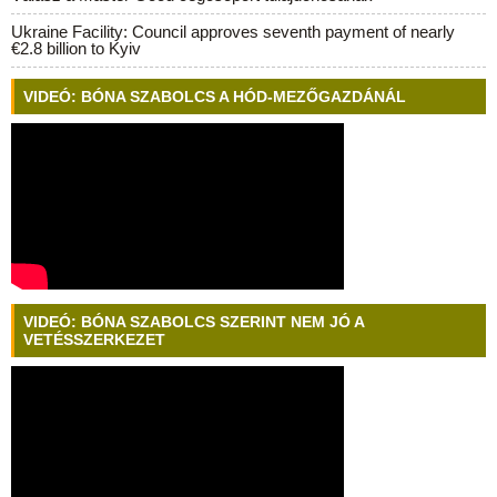
Ukraine Facility: Council approves seventh payment of nearly
€2.8 billion to Kyiv
VIDEÓ: BÓNA SZABOLCS A HÓD-MEZŐGAZDÁNÁL
VIDEÓ: BÓNA SZABOLCS SZERINT NEM JÓ A
VETÉSSZERKEZET