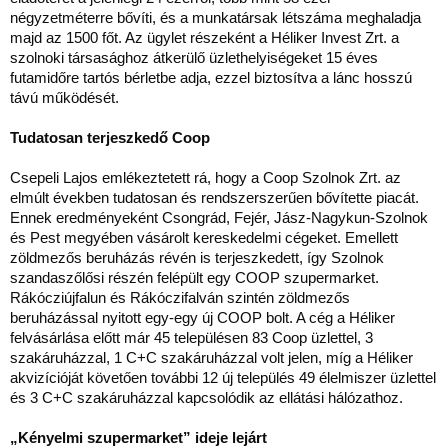
négyzetméterre bővíti, és a munkatársak létszáma meghaladja
majd az 1500 főt. Az ügylet részeként a Héliker Invest Zrt. a
szolnoki társasághoz átkerülő üzlethelyiségeket 15 éves
futamidőre tartós bérletbe adja, ezzel biztosítva a lánc hosszú
távú működését.
Tudatosan terjeszkedő Coop
Csepeli Lajos emlékeztetett rá, hogy a Coop Szolnok Zrt. az
elmúlt években tudatosan és rendszerszerűen bővítette piacát.
Ennek eredményeként Csongrád, Fejér, Jász-Nagykun-Szolnok
és Pest megyében vásárolt kereskedelmi cégeket. Emellett
zöldmezős beruházás révén is terjeszkedett, így Szolnok
szandaszőlősi részén felépült egy COOP szupermarket.
Rákócziújfalun és Rákóczifalván szintén zöldmezős
beruházással nyitott egy-egy új COOP bolt. A cég a Héliker
felvásárlása előtt már 45 településen 83 Coop üzlettel, 3
szakáruházzal, 1 C+C szakáruházzal volt jelen, míg a Héliker
akvizícióját követően további 12 új település 49 élelmiszer üzlettel
és 3 C+C szakáruházzal kapcsolódik az ellátási hálózathoz.
„Kényelmi szupermarket” ideje lejárt