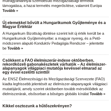
műtrágyahiánnyal szembesülő mezőgazdasági termelők
támogatása, a hazai termelés megerősítése, valamint Európa
Tovább »
Új elemekkel bővült a Hungarikumok Gyűjteménye és a
Magyar Értéktár
A Hungarikum Bizottság döntése szerint két új érték került be a
Hungarikumok Gyűjteményébe: a magyar nyereg, és a Pető-
módszeren alapuló Konduktív Pedagógia Rendszer – jelentette
be
Tovább »
Csökkent a FAO élelmiszerár-indexe októberben,
rekordközeli gabonakészletek várhatók – Az élelmiszer-
alapanyagok világpiaci mutatója kevéssel elmarad az
egy évvel ezelőtti szinttől
Az ENSZ Élelmezésügyi és Mezőgazdasági Szervezete (FAO)
kiadta legfrissebb jelentését az élelmiszer-alapanyagok világpiaci
mutatójáról, amely szerint októberben tovább mérséklődtek az
élelmiszerárak, elsősorban a bőséges globális kínálat
Tovább »
Kikkel osztozunk a hűtőszekrényen?