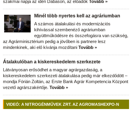
szakmai napja az idén Dabason, az előadók
Tovább »
Minél több nyertes kell az agráriumban
A számos átalakulási és modernizációs
kihívással szembenéző agráriumban
együttműködésre és összefogásra van szükség,
az Agrárminisztérium pedig a jövőben is partnere lesz
mindenkinek, aki elő kívánja mozdítani
Tovább »
Átalakulóban a kiskereskedelem szerkezete
Látványosan erősödhet a magyar agrárgazdaság, a
kiskereskedelem szerkezeti átalakulása pedig már elkezdődött –
mondja Fórián Zoltán, az Erste Bank Agrár Kompetencia Központ
vezető agrárszakértője.
Tovább »
VIDEÓ: A NITROGÉNMŰVEK ZRT. AZ AGROMASHEXPO-N