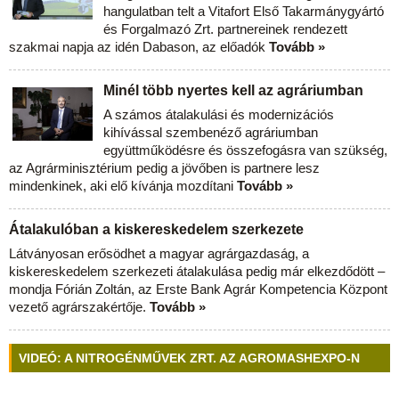
hangulatban telt a Vitafort Első Takarmánygyártó
és Forgalmazó Zrt. partnereinek rendezett
szakmai napja az idén Dabason, az előadók
Tovább »
Minél több nyertes kell az agráriumban
A számos átalakulási és modernizációs
kihívással szembenéző agráriumban
együttműködésre és összefogásra van szükség,
az Agrárminisztérium pedig a jövőben is partnere lesz
mindenkinek, aki elő kívánja mozdítani
Tovább »
Átalakulóban a kiskereskedelem szerkezete
Látványosan erősödhet a magyar agrárgazdaság, a
kiskereskedelem szerkezeti átalakulása pedig már elkezdődött –
mondja Fórián Zoltán, az Erste Bank Agrár Kompetencia Központ
vezető agrárszakértője.
Tovább »
VIDEÓ: A NITROGÉNMŰVEK ZRT. AZ AGROMASHEXPO-N