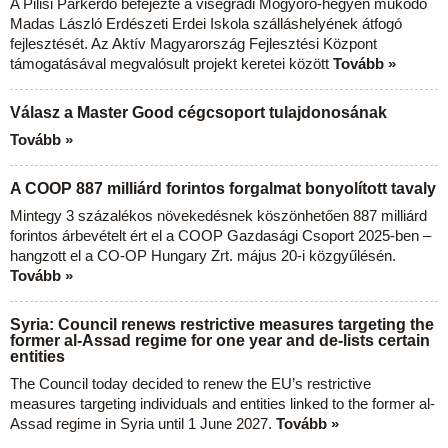
A Pilisi Parkerdő befejezte a visegrádi Mogyoró-hegyen működő
Madas László Erdészeti Erdei Iskola szálláshelyének átfogó
fejlesztését. Az Aktív Magyarország Fejlesztési Központ
támogatásával megvalósult projekt keretei között
Tovább »
Válasz a Master Good cégcsoport tulajdonosának
Tovább »
A COOP 887 milliárd forintos forgalmat bonyolított tavaly
Mintegy 3 százalékos növekedésnek köszönhetően 887 milliárd
forintos árbevételt ért el a COOP Gazdasági Csoport 2025-ben –
hangzott el a CO-OP Hungary Zrt. május 20-i közgyűlésén.
Tovább »
Syria: Council renews restrictive measures targeting the
former al-Assad regime for one year and de-lists certain
entities
The Council today decided to renew the EU’s restrictive
measures targeting individuals and entities linked to the former al-
Assad regime in Syria until 1 June 2027.
Tovább »