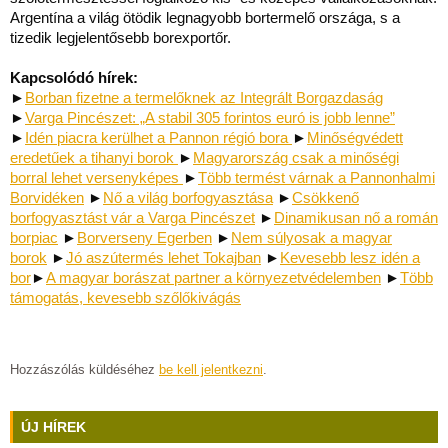
Argentína a világ ötödik legnagyobb bortermelő országa, s a
tizedik legjelentősebb borexportőr.
Kapcsolódó hírek:
►
Borban fizetne a termelőknek az Integrált Borgazdaság
►
Varga Pincészet: „A stabil 305 forintos euró is jobb lenne”
►
Idén piacra kerülhet a Pannon régió bora
►
Minőségvédett
eredetűek a tihanyi borok
►
Magyarország csak a minőségi
borral lehet versenyképes
►
Több termést várnak a Pannonhalmi
Borvidéken
►
Nő a világ borfogyasztása
►
Csökkenő
borfogyasztást vár a Varga Pincészet
►
Dinamikusan nő a román
borpiac
►
Borverseny Egerben
►
Nem súlyosak a magyar
borok
►
Jó aszútermés lehet Tokajban
►
Kevesebb lesz idén a
bor
►
A magyar borászat partner a környezetvédelemben
►
Több
támogatás, kevesebb szőlőkivágás
Hozzászólás küldéséhez
be kell jelentkezni
.
ÚJ HÍREK