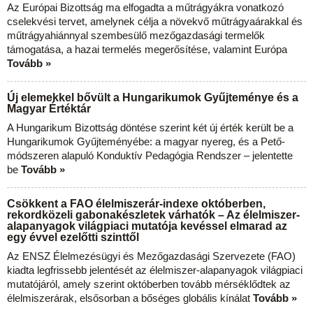
Az Európai Bizottság ma elfogadta a műtrágyákra vonatkozó
cselekvési tervet, amelynek célja a növekvő műtrágyaárakkal és
műtrágyahiánnyal szembesülő mezőgazdasági termelők
támogatása, a hazai termelés megerősítése, valamint Európa
Tovább »
Új elemekkel bővült a Hungarikumok Gyűjteménye és a
Magyar Értéktár
A Hungarikum Bizottság döntése szerint két új érték került be a
Hungarikumok Gyűjteményébe: a magyar nyereg, és a Pető-
módszeren alapuló Konduktív Pedagógia Rendszer – jelentette
be
Tovább »
Csökkent a FAO élelmiszerár-indexe októberben,
rekordközeli gabonakészletek várhatók – Az élelmiszer-
alapanyagok világpiaci mutatója kevéssel elmarad az
egy évvel ezelőtti szinttől
Az ENSZ Élelmezésügyi és Mezőgazdasági Szervezete (FAO)
kiadta legfrissebb jelentését az élelmiszer-alapanyagok világpiaci
mutatójáról, amely szerint októberben tovább mérséklődtek az
élelmiszerárak, elsősorban a bőséges globális kínálat
Tovább »