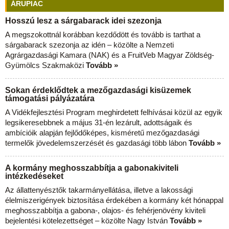
ÁRUPIAC
Hosszú lesz a sárgabarack idei szezonja
A megszokottnál korábban kezdődött és tovább is tarthat a
sárgabarack szezonja az idén – közölte a Nemzeti
Agrárgazdasági Kamara (NAK) és a FruitVeb Magyar Zöldség-
Gyümölcs Szakmaközi
Tovább »
Sokan érdeklődtek a mezőgazdasági kisüzemek
támogatási pályázatára
A Vidékfejlesztési Program meghirdetett felhívásai közül az egyik
legsikeresebbnek a május 31-én lezárult, adottságaik és
ambícióik alapján fejlődőképes, kisméretű mezőgazdasági
termelők jövedelemszerzését és gazdasági több lábon
Tovább »
A kormány meghosszabbítja a gabonakiviteli
intézkedéseket
Az állattenyésztők takarmányellátása, illetve a lakossági
élelmiszerigények biztosítása érdekében a kormány két hónappal
meghosszabbítja a gabona-, olajos- és fehérjenövény kiviteli
bejelentési kötelezettséget – közölte Nagy István
Tovább »