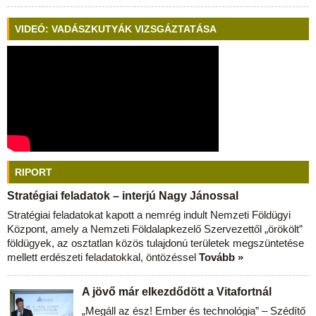
VIDEÓ: VADÁSZKUTYÁK VIZSGÁZTATÁSA
RIPORT
Stratégiai feladatok – interjú Nagy Jánossal
Stratégiai feladatokat kapott a nemrég indult Nemzeti Földügyi
Központ, amely a Nemzeti Földalapkezelő Szervezettől „örökölt”
földügyek, az osztatlan közös tulajdonú területek megszüntetése
mellett erdészeti feladatokkal, öntözéssel
Tovább »
A jövő már elkezdődött a Vitafortnál
„Megáll az ész! Ember és technológia” – Szédítő