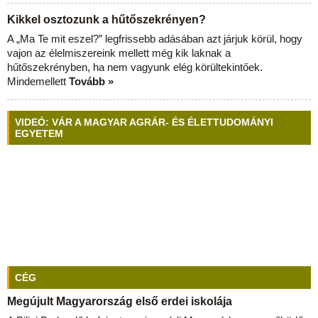
Kikkel osztozunk a hűtőszekrényen?
A „Ma Te mit eszel?” legfrissebb adásában azt járjuk körül, hogy
vajon az élelmiszereink mellett még kik laknak a
hűtőszekrényben, ha nem vagyunk elég körültekintőek.
Mindemellett
Tovább »
VIDEÓ: VÁR A MAGYAR AGRÁR- ÉS ÉLETTUDOMÁNYI
EGYETEM
CÉG
Megújult Magyarország első erdei iskolája