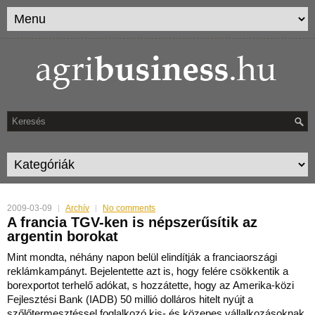
2009-03-09
Archív
No comments
A francia TGV-ken is népszerűsítik az
argentin borokat
Mint mondta, néhány napon belül elindítják a franciaországi
reklámkampányt. Bejelentette azt is, hogy felére csökkentik a
borexportot terhelő adókat, s hozzátette, hogy az Amerika
-közi
Fejlesztési Bank (IADB) 50 millió dolláros hitelt nyújt a
szőlőtermesztéssel foglalkozó kis- és közepes vállalkozásoknak.