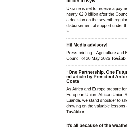
billion to Kyiv
Ukraine is set to receive a paym
nearly €2.8 billion after the Coun
a decision on the seventh regula
disbursement of support under t
»
Hi! Media advisory!
Press briefing – Agriculture and 
Council of 26 May 2026
Tovább 
“One Partnership. One Futur
ed article by President Antó
Costa
As Africa and Europe prepare for
European Union–African Union S
Luanda, we stand shoulder to sho
drawing on the valuable lessons 
Tovább »
It’s all because of the weathe