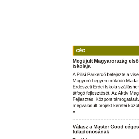
CÉG
Megújult Magyarország első
iskolája
A Pilisi Parkerdő befejezte a vise
Mogyoró-hegyen működő Madas
Erdészeti Erdei Iskola szálláshe
átfogó fejlesztését. Az Aktív Ma
Fejlesztési Központ támogatásá
megvalósult projekt keretei közö
»
Válasz a Master Good cégcs
tulajdonosának