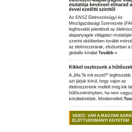
mutatója kevéssel elmarad 
évvel ezelőtti szinttől
Az ENSZ Élelmezésügyi és
Mezőgazdasági Szervezete (FAO
legfrissebb jelentését az élelmis
alapanyagok világpiaci mutatójár
szerint októberben tovább mérsé
az élelmiszerárak, elsősorban a
globális kínálat
Tovább »
Kikkel osztozunk a hűtősz
A „Ma Te mit eszel?” legfrisseb
azt járjuk körül, hogy vajon az
élelmiszereink mellett még kik l
hűtőszekrényben, ha nem vagyu
körültekintőek. Mindemellett
Tov
VIDEÓ: VÁR A MAGYAR AGRÁ
ÉLETTUDOMÁNYI EGYETEM