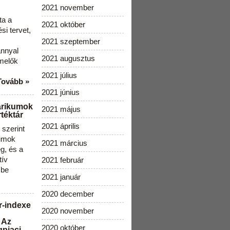
2021 november
ta a
2021 október
i tervet,
2021 szeptember
ánnyal
2021 augusztus
melők
2021 július
Tovább »
2021 június
arikumok
2021 május
téktár
2021 április
szerint
kumok
2021 március
g, és a
tív
2021 február
 be
2021 január
2020 december
r-indexe
2020 november
 Az
2020 október
gpiaci