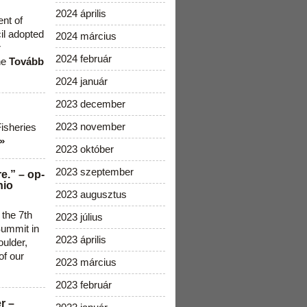
2024 április
ent of
cil adopted
2024 március
r
2024 február
he
Tovább
2024 január
2023 december
2023 november
Fisheries
»
2023 október
2023 szeptember
e.” – op-
nio
2023 augusztus
 the 7th
2023 július
ummit in
2023 április
ulder,
of our
2023 március
2023 február
r –