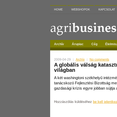
HOME
WEBSHOPOK
KAPCSOLAT
Archív
Árupiac
Cég
Élelmis
2009-04-29
Archív
No comments
A globális válság kataszt
világban
A két washingtoni székhelyű intézm
tanácskozó Fejlesztési Bizottság me
gazdasági krízis egyre jobban sújtja a
Hozzászólás küldéséhez
be kell jelentke