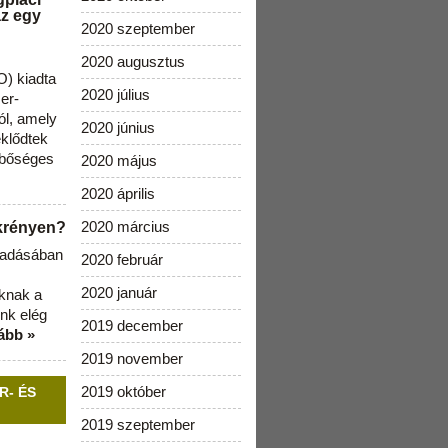
az egy
2020 szeptember
2020 augusztus
) kiadta
2020 július
zer-
ól, amely
2020 június
klődtek
 bőséges
2020 május
2020 április
2020 március
ekrényen?
b adásában
2020 február
2020 január
aknak a
nk elég
2019 december
ább »
2019 november
2019 október
R- ÉS
2019 szeptember