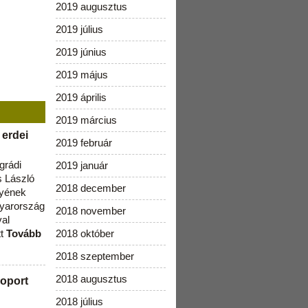
2019 augusztus
2019 július
2019 június
2019 május
2019 április
2019 március
 erdei
2019 február
grádi
2019 január
 László
2018 december
lyének
gyarország
2018 november
val
tt
Tovább
2018 október
2018 szeptember
2018 augusztus
oport
2018 július