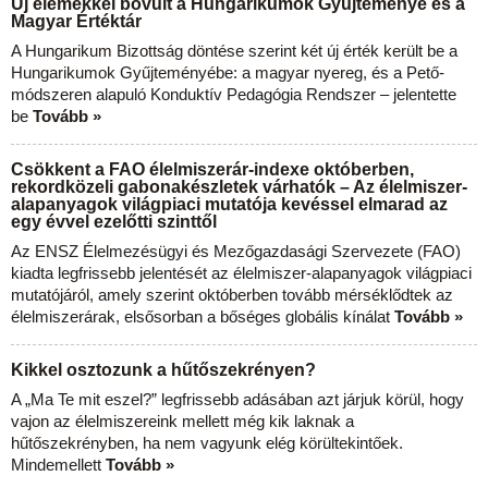
Új elemekkel bővült a Hungarikumok Gyűjteménye és a
Magyar Értéktár
A Hungarikum Bizottság döntése szerint két új érték került be a
Hungarikumok Gyűjteményébe: a magyar nyereg, és a Pető-
módszeren alapuló Konduktív Pedagógia Rendszer – jelentette
be
Tovább »
Csökkent a FAO élelmiszerár-indexe októberben,
rekordközeli gabonakészletek várhatók – Az élelmiszer-
alapanyagok világpiaci mutatója kevéssel elmarad az
egy évvel ezelőtti szinttől
Az ENSZ Élelmezésügyi és Mezőgazdasági Szervezete (FAO)
kiadta legfrissebb jelentését az élelmiszer-alapanyagok világpiaci
mutatójáról, amely szerint októberben tovább mérséklődtek az
élelmiszerárak, elsősorban a bőséges globális kínálat
Tovább »
Kikkel osztozunk a hűtőszekrényen?
A „Ma Te mit eszel?” legfrissebb adásában azt járjuk körül, hogy
vajon az élelmiszereink mellett még kik laknak a
hűtőszekrényben, ha nem vagyunk elég körültekintőek.
Mindemellett
Tovább »