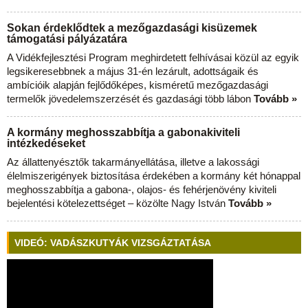
Sokan érdeklődtek a mezőgazdasági kisüzemek
támogatási pályázatára
A Vidékfejlesztési Program meghirdetett felhívásai közül az egyik
legsikeresebbnek a május 31-én lezárult, adottságaik és
ambícióik alapján fejlődőképes, kisméretű mezőgazdasági
termelők jövedelemszerzését és gazdasági több lábon
Tovább »
A kormány meghosszabbítja a gabonakiviteli
intézkedéseket
Az állattenyésztők takarmányellátása, illetve a lakossági
élelmiszerigények biztosítása érdekében a kormány két hónappal
meghosszabbítja a gabona-, olajos- és fehérjenövény kiviteli
bejelentési kötelezettséget – közölte Nagy István
Tovább »
VIDEÓ: VADÁSZKUTYÁK VIZSGÁZTATÁSA