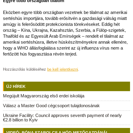
Egyre több országban tilalom
Eközben egyre több országban vezetnek be tilalmat az amerikai
sertéshús importjára, tovább erősítvén a gazdasági válság miatt
amúgy is felerősödött protekcionista törekvéseket. Eddig hét
ország – Kína, Ukrajna, Kazahsztán, Szerbia, a Fülöp-szigetek,
Thaiföld és az Egyesült Arab Emírségek – rendelt el tilalmat az
amerikai sertéshúsra, illetve húskészítményekre annak ellenére,
hogy a WHO állásfoglalása szerint az új influenza vírus nem a
fertőzött hús fogyasztása révén terjed.
Hozzászólás küldéséhez
be kell jelentkezni
.
ÚJ HÍREK
Megújult Magyarország első erdei iskolája
Válasz a Master Good cégcsoport tulajdonosának
Ukraine Facility: Council approves seventh payment of nearly
€2.8 billion to Kyiv
VIDEÓ: BÓNA SZABOLCS A HÓD-MEZŐGAZDÁNÁL