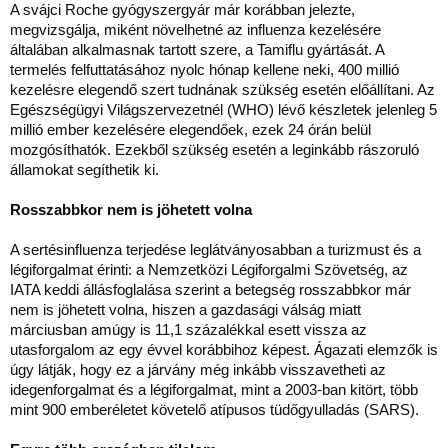
A svájci Roche gyógyszergyár már korábban jelezte,
megvizsgálja, miként növelhetné az influenza kezelésére
általában alkalmasnak tartott szere, a Tamiflu gyártását. A
termelés felfuttatásához nyolc hónap kellene neki, 400 millió
kezelésre elegendő szert tudnának szükség esetén előállítani. Az
Egészségügyi Világszervezetnél (WHO) lévő készletek jelenleg 5
millió ember kezelésére elegendőek, ezek 24 órán belül
mozgósíthatók. Ezekből szükség esetén a leginkább rászoruló
államokat segíthetik ki.
Rosszabbkor nem is jöhetett volna
A sertésinfluenza terjedése leglátványosabban a turizmust és a
légiforgalmat érinti: a Nemzetközi Légiforgalmi Szövetség, az
IATA keddi állásfoglalása szerint a betegség rosszabbkor már
nem is jöhetett volna, hiszen a gazdasági válság miatt
márciusban amúgy is 11,1 százalékkal esett vissza az
utasforgalom az egy évvel korábbihoz képest. Ágazati elemzők is
úgy látják, hogy ez a járvány még inkább visszavetheti az
idegenforgalmat és a légiforgalmat, mint a 2003-ban kitört, több
mint 900 emberéletet követelő atípusos tüdőgyulladás (SARS).