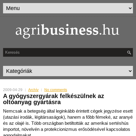
2009-04-29
Archív
No comments
A gyógyszergyárak felkészülnek az
oltóanyag gyártásra
Nemcsak a betegség által leginkább érintett cégek jegyzése esett
(utazási irodák, légitársaságok), hanem a főbb fémeké, az aranyé
és az olajé is. Több országban betiltották az amer
ikai sertéshús
importot, növelvén a protekcionizmus erősödésével kapcsolatos
aggodalmakat.