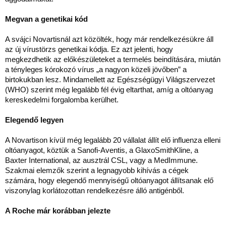
Megvan a genetikai kód
A svájci Novartisnál azt közölték, hogy már rendelkezésükre áll
az új vírustörzs genetikai kódja. Ez azt jelenti, hogy
megkezdhetik az előkészületeket a termelés beindítására, miután
a tényleges kórokozó vírus „a nagyon közeli jövőben” a
birtokukban lesz. Mindamellett az Egészségügyi Világszervezet
(WHO) szerint még legalább fél évig eltarthat, amíg a oltóanyag
kereskedelmi forgalomba kerülhet.
Elegendő legyen
A Novartison kívül még legalább 20 vállalat állít elő influenza elleni
oltóanyagot, köztük a Sanofi-Aventis, a GlaxoSmithKline, a
Baxter International, az ausztrál CSL, vagy a MedImmune.
Szakmai elemzők szerint a legnagyobb kihívás a cégek
számára, hogy elegendő mennyiségű oltóanyagot állítsanak elő
viszonylag korlátozottan rendelkezésre álló antigénből.
A Roche már korábban jelezte