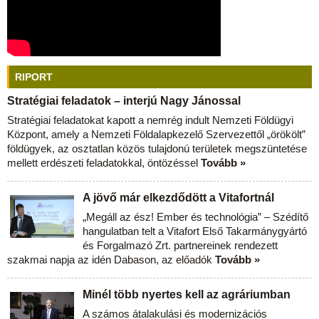
RIPORT
Stratégiai feladatok – interjú Nagy Jánossal
Stratégiai feladatokat kapott a nemrég indult Nemzeti Földügyi
Központ, amely a Nemzeti Földalapkezelő Szervezettől „örökölt”
földügyek, az osztatlan közös tulajdonú területek megszüntetése
mellett erdészeti feladatokkal, öntözéssel
Tovább »
A jövő már elkezdődött a Vitafortnál
„Megáll az ész! Ember és technológia” – Szédítő
hangulatban telt a Vitafort Első Takarmánygyártó
és Forgalmazó Zrt. partnereinek rendezett
szakmai napja az idén Dabason, az előadók
Tovább »
Minél több nyertes kell az agráriumban
A számos átalakulási és modernizációs