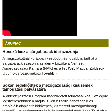
ÁRUPIAC
Hosszú lesz a sárgabarack idei szezonja
A megszokottnál korábban kezdődött és tovább is tarthat a
sárgabarack szezonja az idén – közölte a Nemzeti
Agrárgazdasági Kamara (NAK) és a FruitVeb Magyar Zöldség-
Gyümölcs Szakmaközi
Tovább »
Sokan érdeklődtek a mezőgazdasági kisüzemek
támogatási pályázatára
A Vidékfejlesztési Program meghirdetett felhívásai közül az egyik
legsikeresebbnek a május 31-én lezárult, adottságaik és
ambícióik alapján fejlődőképes, kisméretű mezőgazdasági
termelők jövedelemszerzését és gazdasági több lábon
Tovább »