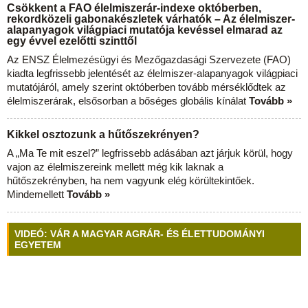
Csökkent a FAO élelmiszerár-indexe októberben,
rekordközeli gabonakészletek várhatók – Az élelmiszer-
alapanyagok világpiaci mutatója kevéssel elmarad az
egy évvel ezelőtti szinttől
Az ENSZ Élelmezésügyi és Mezőgazdasági Szervezete (FAO)
kiadta legfrissebb jelentését az élelmiszer-alapanyagok világpiaci
mutatójáról, amely szerint októberben tovább mérséklődtek az
élelmiszerárak, elsősorban a bőséges globális kínálat
Tovább »
Kikkel osztozunk a hűtőszekrényen?
A „Ma Te mit eszel?” legfrissebb adásában azt járjuk körül, hogy
vajon az élelmiszereink mellett még kik laknak a
hűtőszekrényben, ha nem vagyunk elég körültekintőek.
Mindemellett
Tovább »
VIDEÓ: VÁR A MAGYAR AGRÁR- ÉS ÉLETTUDOMÁNYI
EGYETEM