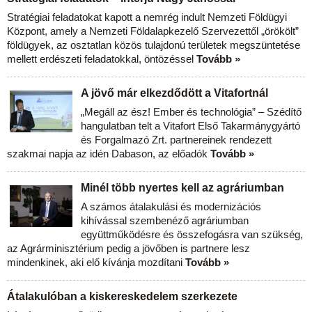
Stratégiai feladatokat kapott a nemrég indult Nemzeti Földügyi
Központ, amely a Nemzeti Földalapkezelő Szervezettől „örökölt”
földügyek, az osztatlan közös tulajdonú területek megszüntetése
mellett erdészeti feladatokkal, öntözéssel
Tovább »
A jövő már elkezdődött a Vitafortnál
„Megáll az ész! Ember és technológia” – Szédítő
hangulatban telt a Vitafort Első Takarmánygyártó
és Forgalmazó Zrt. partnereinek rendezett
szakmai napja az idén Dabason, az előadók
Tovább »
Minél több nyertes kell az agráriumban
A számos átalakulási és modernizációs
kihívással szembenéző agráriumban
együttműködésre és összefogásra van szükség,
az Agrárminisztérium pedig a jövőben is partnere lesz
mindenkinek, aki elő kívánja mozdítani
Tovább »
Átalakulóban a kiskereskedelem szerkezete