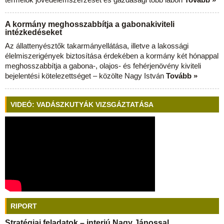
A kormány meghosszabbítja a gabonakiviteli
intézkedéseket
Az állattenyésztők takarmányellátása, illetve a lakossági
élelmiszerigények biztosítása érdekében a kormány két hónappal
meghosszabbítja a gabona-, olajos- és fehérjenövény kiviteli
bejelentési kötelezettséget – közölte Nagy István
Tovább »
VIDEÓ: VADÁSZKUTYÁK VIZSGÁZTATÁSA
RIPORT
Stratégiai feladatok – interjú Nagy Jánossal