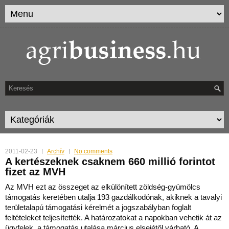
2011-02-23
Archív
No comments
A kertészeknek csaknem 660 millió forintot
fizet az MVH
Az MVH ezt az összeget az elkülönített zöldség-gyümölcs
támogatás keretében utalja 193 gazdálkodónak, akiknek a tavalyi
területalapú támogatási kérelmét a jogszabályba
n foglalt
feltételeket teljesítették. A határozatokat a napokban vehetik át az
ügyfelek, a támogatás utalása március elsejétől várható. A