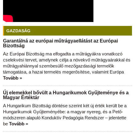
GAZDASÁG
Garantálná az európai műtrágyaellátást az Európai
Bizottság
Az Európai Bizottság ma elfogadta a műtrágyákra vonatkozó
cselekvési tervet, amelynek célja a növekvő műtrágyaárakkal és
műtrágyahiánnyal szembesülő mezőgazdasági termelők
támogatása, a hazai termelés megerősítése, valamint Európa
Tovább »
Új elemekkel bővült a Hungarikumok Gyűjteménye és a
Magyar Értéktár
A Hungarikum Bizottság döntése szerint két új érték került be a
Hungarikumok Gyűjteményébe: a magyar nyereg, és a Pető-
módszeren alapuló Konduktív Pedagógia Rendszer – jelentette
be
Tovább »