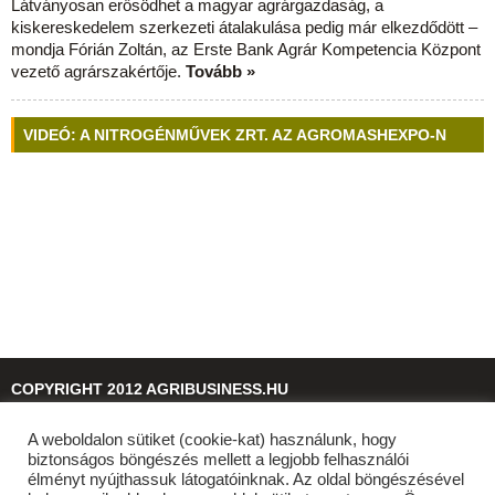
Látványosan erősödhet a magyar agrárgazdaság, a
kiskereskedelem szerkezeti átalakulása pedig már elkezdődött –
mondja Fórián Zoltán, az Erste Bank Agrár Kompetencia Központ
vezető agrárszakértője.
Tovább »
VIDEÓ: A NITROGÉNMŰVEK ZRT. AZ AGROMASHEXPO-N
COPYRIGHT 2012 AGRIBUSINESS.HU
A weboldalon sütiket (cookie-kat) használunk, hogy
© 2026
agribusiness.hu
biztonságos böngészés mellett a legjobb felhasználói
élményt nyújthassuk látogatóinknak. Az oldal böngészésével