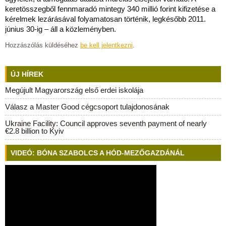
keretösszegből fennmaradó mintegy 340 millió forint kifizetése a
kérelmek lezárásával folyamatosan történik, legkésőbb 2011.
június 30-ig – áll a közleményben.
Hozzászólás küldéséhez
be kell jelentkezni
.
ÚJ HÍREK
Megújult Magyarország első erdei iskolája
Válasz a Master Good cégcsoport tulajdonosának
Ukraine Facility: Council approves seventh payment of nearly
€2.8 billion to Kyiv
VIDEÓ: BÓNA SZABOLCS A HÓD-MEZŐGAZDÁNÁL