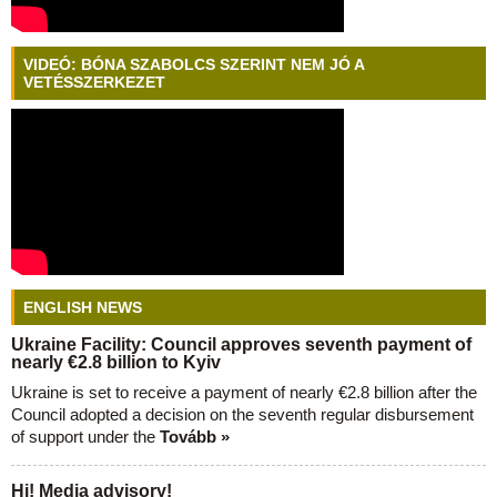
VIDEÓ: BÓNA SZABOLCS SZERINT NEM JÓ A
VETÉSSZERKEZET
ENGLISH NEWS
Ukraine Facility: Council approves seventh payment of
nearly €2.8 billion to Kyiv
Ukraine is set to receive a payment of nearly €2.8 billion after the
Council adopted a decision on the seventh regular disbursement
of support under the
Tovább »
Hi! Media advisory!