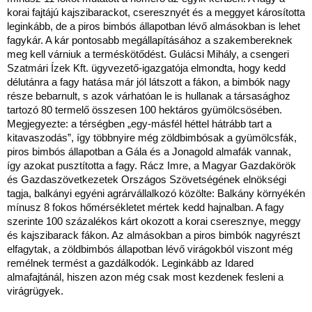
korai fajtájú kajszibarackot, cseresznyét és a meggyet károsította
leginkább, de a piros bimbós állapotban lévő almásokban is lehet
fagykár. A kár pontosabb megállapításához a szakembereknek
meg kell várniuk a terméskötődést. Gulácsi Mihály, a csengeri
Szatmári Ízek Kft. ügyvezető-igazgatója elmondta, hogy kedd
délutánra a fagy hatása már jól látszott a fákon, a bimbók nagy
része bebarnult, s azok várhatóan le is hullanak a társasághoz
tartozó 80 termelő összesen 100 hektáros gyümölcsösében.
Megjegyezte: a térségben „egy-másfél héttel hátrább tart a
kitavaszodás”, így többnyire még zöldbimbósak a gyümölcsfák,
piros bimbós állapotban a Gála és a Jonagold almafák vannak,
így azokat pusztította a fagy. Rácz Imre, a Magyar Gazdakörök
és Gazdaszövetkezetek Országos Szövetségének elnökségi
tagja, balkányi egyéni agrárvállalkozó közölte: Balkány környékén
mínusz 8 fokos hőmérsékletet mértek kedd hajnalban. A fagy
szerinte 100 százalékos kárt okozott a korai cseresznye, meggy
és kajszibarack fákon. Az almásokban a piros bimbók nagyrészt
elfagytak, a zöldbimbós állapotban lévő virágokból viszont még
remélnek termést a gazdálkodók. Leginkább az Idared
almafajtánál, hiszen azon még csak most kezdenek fesleni a
virágrügyek.