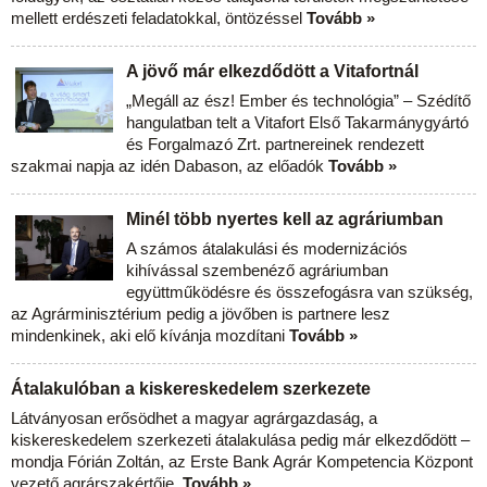
mellett erdészeti feladatokkal, öntözéssel
Tovább »
A jövő már elkezdődött a Vitafortnál
„Megáll az ész! Ember és technológia” – Szédítő
hangulatban telt a Vitafort Első Takarmánygyártó
és Forgalmazó Zrt. partnereinek rendezett
szakmai napja az idén Dabason, az előadók
Tovább »
Minél több nyertes kell az agráriumban
A számos átalakulási és modernizációs
kihívással szembenéző agráriumban
együttműködésre és összefogásra van szükség,
az Agrárminisztérium pedig a jövőben is partnere lesz
mindenkinek, aki elő kívánja mozdítani
Tovább »
Átalakulóban a kiskereskedelem szerkezete
Látványosan erősödhet a magyar agrárgazdaság, a
kiskereskedelem szerkezeti átalakulása pedig már elkezdődött –
mondja Fórián Zoltán, az Erste Bank Agrár Kompetencia Központ
vezető agrárszakértője.
Tovább »