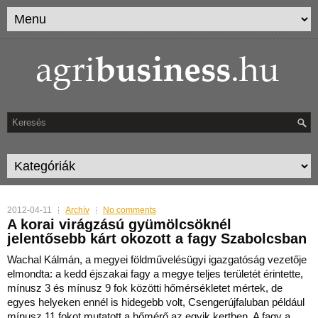
2012-04-11
Archív
No comments
A korai virágzású gyümölcsöknél
jelentősebb kárt okozott a fagy Szabolcsban
Wachal Kálmán, a megyei földművelésügyi igazgatóság vezetője
elmondta: a kedd éjszakai fagy a megye teljes területét érintette,
mínusz 3 és mínusz 9 fok közötti hőmérsékletet mér
tek, de
egyes helyeken ennél is hidegebb volt, Csengerújfaluban például
mínusz 11 fokot mutatott a hőmérő az egyik kertben. A fagy a