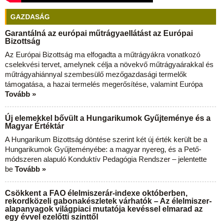
GAZDASÁG
Garantálná az európai műtrágyaellátást az Európai
Bizottság
Az Európai Bizottság ma elfogadta a műtrágyákra vonatkozó
cselekvési tervet, amelynek célja a növekvő műtrágyaárakkal és
műtrágyahiánnyal szembesülő mezőgazdasági termelők
támogatása, a hazai termelés megerősítése, valamint Európa
Tovább »
Új elemekkel bővült a Hungarikumok Gyűjteménye és a
Magyar Értéktár
A Hungarikum Bizottság döntése szerint két új érték került be a
Hungarikumok Gyűjteményébe: a magyar nyereg, és a Pető-
módszeren alapuló Konduktív Pedagógia Rendszer – jelentette
be
Tovább »
Csökkent a FAO élelmiszerár-indexe októberben,
rekordközeli gabonakészletek várhatók – Az élelmiszer-
alapanyagok világpiaci mutatója kevéssel elmarad az
egy évvel ezelőtti szinttől