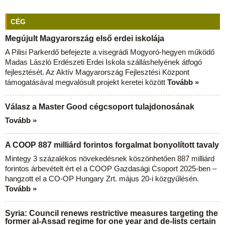
CÉG
Megújult Magyarország első erdei iskolája
A Pilisi Parkerdő befejezte a visegrádi Mogyoró-hegyen működő
Madas László Erdészeti Erdei Iskola szálláshelyének átfogó
fejlesztését. Az Aktív Magyarország Fejlesztési Központ
támogatásával megvalósult projekt keretei között
Tovább »
Válasz a Master Good cégcsoport tulajdonosának
Tovább »
A COOP 887 milliárd forintos forgalmat bonyolított tavaly
Mintegy 3 százalékos növekedésnek köszönhetően 887 milliárd
forintos árbevételt ért el a COOP Gazdasági Csoport 2025-ben –
hangzott el a CO-OP Hungary Zrt. május 20-i közgyűlésén.
Tovább »
Syria: Council renews restrictive measures targeting the
former al-Assad regime for one year and de-lists certain