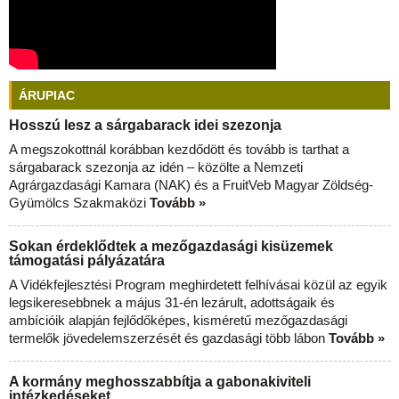
ÁRUPIAC
Hosszú lesz a sárgabarack idei szezonja
A megszokottnál korábban kezdődött és tovább is tarthat a
sárgabarack szezonja az idén – közölte a Nemzeti
Agrárgazdasági Kamara (NAK) és a FruitVeb Magyar Zöldség-
Gyümölcs Szakmaközi
Tovább »
Sokan érdeklődtek a mezőgazdasági kisüzemek
támogatási pályázatára
A Vidékfejlesztési Program meghirdetett felhívásai közül az egyik
legsikeresebbnek a május 31-én lezárult, adottságaik és
ambícióik alapján fejlődőképes, kisméretű mezőgazdasági
termelők jövedelemszerzését és gazdasági több lábon
Tovább »
A kormány meghosszabbítja a gabonakiviteli
intézkedéseket