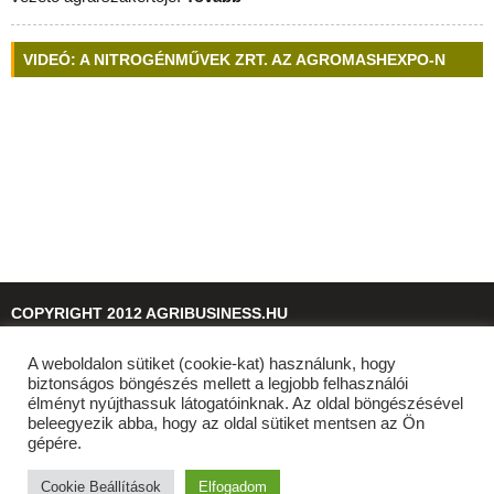
VIDEÓ: A NITROGÉNMŰVEK ZRT. AZ AGROMASHEXPO-N
COPYRIGHT 2012 AGRIBUSINESS.HU
A weboldalon sütiket (cookie-kat) használunk, hogy
© 2026
agribusiness.hu
biztonságos böngészés mellett a legjobb felhasználói
élményt nyújthassuk látogatóinknak. Az oldal böngészésével
beleegyezik abba, hogy az oldal sütiket mentsen az Ön
gépére.
Cookie Beállítások
Elfogadom