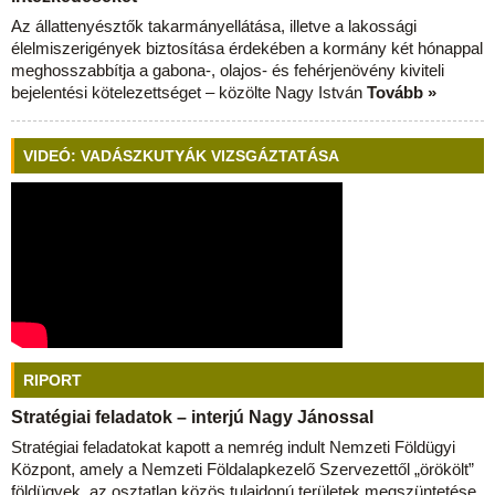
Az állattenyésztők takarmányellátása, illetve a lakossági
élelmiszerigények biztosítása érdekében a kormány két hónappal
meghosszabbítja a gabona-, olajos- és fehérjenövény kiviteli
bejelentési kötelezettséget – közölte Nagy István
Tovább »
VIDEÓ: VADÁSZKUTYÁK VIZSGÁZTATÁSA
RIPORT
Stratégiai feladatok – interjú Nagy Jánossal
Stratégiai feladatokat kapott a nemrég indult Nemzeti Földügyi
Központ, amely a Nemzeti Földalapkezelő Szervezettől „örökölt”
földügyek, az osztatlan közös tulajdonú területek megszüntetése