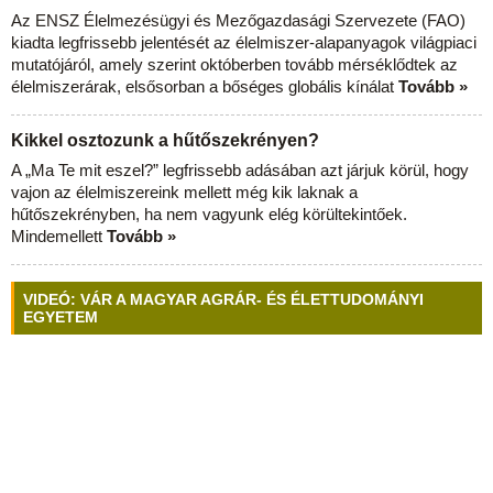
Az ENSZ Élelmezésügyi és Mezőgazdasági Szervezete (FAO)
kiadta legfrissebb jelentését az élelmiszer-alapanyagok világpiaci
mutatójáról, amely szerint októberben tovább mérséklődtek az
élelmiszerárak, elsősorban a bőséges globális kínálat
Tovább »
Kikkel osztozunk a hűtőszekrényen?
A „Ma Te mit eszel?” legfrissebb adásában azt járjuk körül, hogy
vajon az élelmiszereink mellett még kik laknak a
hűtőszekrényben, ha nem vagyunk elég körültekintőek.
Mindemellett
Tovább »
VIDEÓ: VÁR A MAGYAR AGRÁR- ÉS ÉLETTUDOMÁNYI
EGYETEM