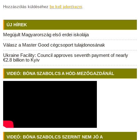
Hozzászólás küldéséhez
be kell jelentkezni
.
ÚJ HÍREK
Megújult Magyarország első erdei iskolája
Válasz a Master Good cégcsoport tulajdonosának
Ukraine Facility: Council approves seventh payment of nearly
€2.8 billion to Kyiv
VIDEÓ: BÓNA SZABOLCS A HÓD-MEZŐGAZDÁNÁL
VIDEÓ: BÓNA SZABOLCS SZERINT NEM JÓ A