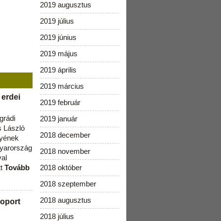
2019 augusztus
2019 július
2019 június
2019 május
2019 április
2019 március
 erdei
2019 február
grádi
2019 január
 László
2018 december
lyének
gyarország
2018 november
val
tt
Tovább
2018 október
2018 szeptember
2018 augusztus
oport
2018 július