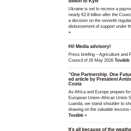
billion to Kyiv
Ukraine is set to receive a paym
nearly €2.8 billion after the Coun
a decision on the seventh regula
disbursement of support under t
»
Hi! Media advisory!
Press briefing – Agriculture and 
Council of 26 May 2026
Tovább 
“One Partnership. One Futur
ed article by President Antó
Costa
As Africa and Europe prepare for
European Union–African Union S
Luanda, we stand shoulder to sho
drawing on the valuable lessons 
Tovább »
It’s all because of the weathe