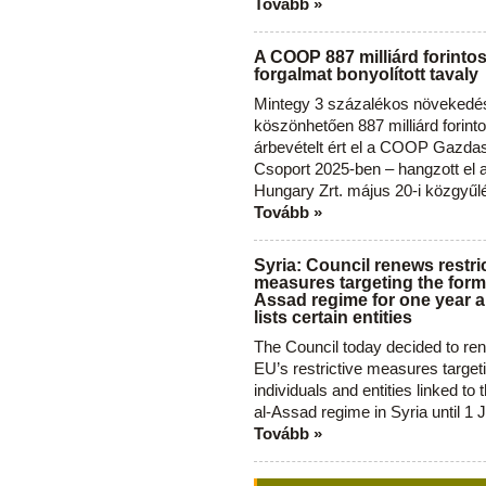
Tovább »
A COOP 887 milliárd forinto
forgalmat bonyolított tavaly
Mintegy 3 százalékos növekedé
köszönhetően 887 milliárd forint
árbevételt ért el a COOP Gazda
Csoport 2025-ben – hangzott el
Hungary Zrt. május 20-i közgyűl
Tovább »
Syria: Council renews restri
measures targeting the forme
Assad regime for one year a
lists certain entities
The Council today decided to re
EU’s restrictive measures target
individuals and entities linked to 
al-Assad regime in Syria until 1 
Tovább »