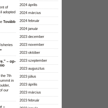
2024 április
ent of
cil adopted
2024 március
r
2024 február
he
Tovább
2024 január
2023 december
2023 november
Fisheries
»
2023 október
2023 szeptember
e.” – op-
nio
2023 augusztus
 the 7th
2023 július
ummit in
2023 április
ulder,
of our
2023 március
2023 február
r –