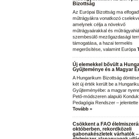
Bizottság
Az Európai Bizottság ma elfogad
műtrágyákra vonatkozó cselekvés
amelynek célja a növekvő
műtrágyaárakkal és műtrágyahi
szembesülő mezőgazdasági ter
támogatása, a hazai termelés
megerősítése, valamint Európa
Új elemekkel bővült a Hung
Gyűjteménye és a Magyar Ér
A Hungarikum Bizottság döntése 
két új érték került be a Hungari
Gyűjteményébe: a magyar nyere
Pető-módszeren alapuló Konduk
Pedagógia Rendszer – jelentette
Tovább »
Csökkent a FAO élelmiszerá
októberben, rekordközeli
gabonakészletek várhatók –
élelmiszer-alapanyagok vilá