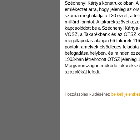
Széchenyi Kártya konstrukcióban. 
emlékeztet arra, hogy jelenleg az or
száma meghaladja a 130 ezret, a telje
milliárd forintot. A takarékszövetkez
kapcsolódott be a Széchenyi Kártya 
VOSZ, a Takarékbank és az OTSZ köz
megállapodás alapján 66 takarék 116
pontok, amelyek elsődleges feladata
befogadása helyben, és minden ezze
1993-ban létrehozott OTSZ jelenleg 1
Magyarországon működő takarékszöv
százalékát lefedi.
Hozzászólás küldéséhez
be kell jelentke