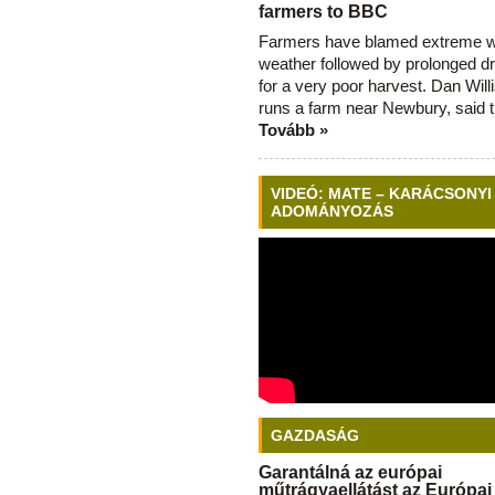
farmers to BBC
Farmers have blamed extreme 
weather followed by prolonged dr
for a very poor harvest. Dan Will
runs a farm near Newbury, said 
Tovább »
VIDEÓ: MATE – KARÁCSONYI
ADOMÁNYOZÁS
GAZDASÁG
Garantálná az európai
műtrágyaellátást az Európai