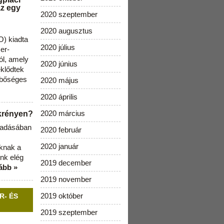
az egy
2020 szeptember
2020 augusztus
) kiadta
2020 július
zer-
ól, amely
2020 június
klődtek
 bőséges
2020 május
2020 április
2020 március
ekrényen?
b adásában
2020 február
2020 január
aknak a
nk elég
2019 december
ább »
2019 november
2019 október
R- ÉS
2019 szeptember