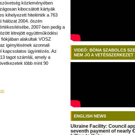
A szövetség közleményében
szágosan kibocsátott kártyák
s kihelyezett hitelérték a 763
eti hálózat 2004. őszén
értékesítésébe, 2007-ben pedig a
ött létrejött együttműködési
 fiókjában alakultak VOSZ
 az igénylésének azonnali
VIDEÓ: BÓNA SZABOLCS SZ
l kapcsolatos ügyintézés. Az
NEM JÓ A VETÉSSZERKEZET
13 tagot számlál, amely a
etkezetek több mint 90
zni
.
ENGLISH NEWS
Ukraine Facility: Council a
seventh payment of nearly €