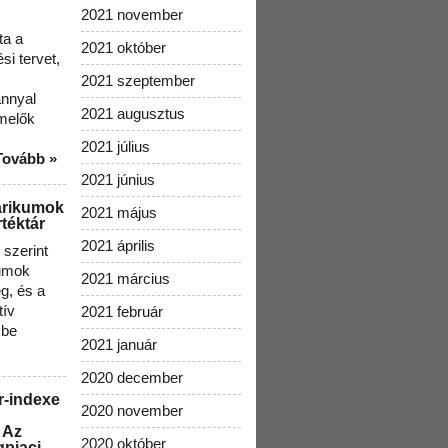
2021 november
ta a
2021 október
i tervet,
2021 szeptember
ánnyal
2021 augusztus
melők
2021 július
Tovább »
2021 június
arikumok
2021 május
téktár
2021 április
szerint
kumok
2021 március
g, és a
tív
2021 február
 be
2021 január
2020 december
r-indexe
2020 november
 Az
2020 október
gpiaci