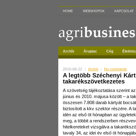
HOME
WEBSHOPOK
KAPCSOLAT
Archív
Árupiac
Cég
Élelmis
2010-06-22
Archív
No comments
A legtöbb Széchenyi Kár
takarékszövetkezetes
A szövetség tájékoztatása szerint a
június és 2010. májusa között – a ta
összesen 7.808 darab kártyát bocsáto
biztosított a kkv szektor részére. A 
idén az első öt hónapban az ügyletek
meg, a többit a rendszerben részvev
hitelkereteket vizsgálva a takaréks
tavaly 34, az idei év első öt hónapjá