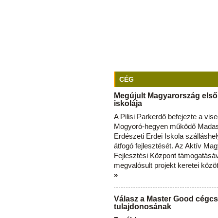
CÉG
Megújult Magyarország első
iskolája
A Pilisi Parkerdő befejezte a vise
Mogyoró-hegyen működő Madas
Erdészeti Erdei Iskola szálláshe
átfogó fejlesztését. Az Aktív Ma
Fejlesztési Központ támogatásá
megvalósult projekt keretei közö
»
Válasz a Master Good cégcs
tulajdonosának