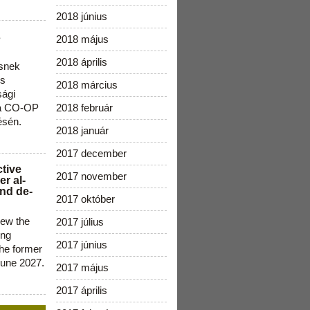
2018 június
s
2018 május
2018 április
snek
os
2018 március
sági
 a CO-OP
2018 február
ésén.
2018 január
2017 december
ctive
2017 november
r al-
nd de-
2017 október
new the
2017 július
ing
2017 június
the former
June 2027.
2017 május
2017 április