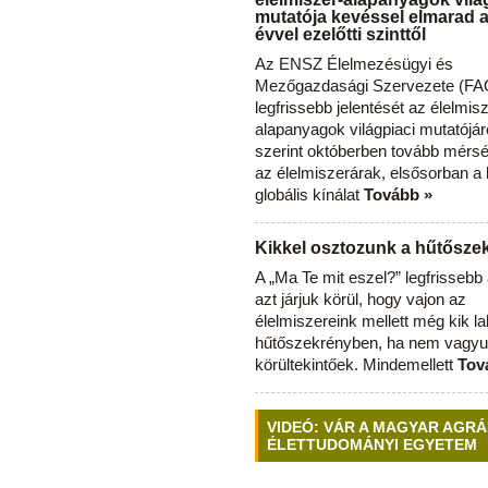
mutatója kevéssel elmarad 
évvel ezelőtti szinttől
Az ENSZ Élelmezésügyi és
Mezőgazdasági Szervezete (FAO
legfrissebb jelentését az élelmis
alapanyagok világpiaci mutatójár
szerint októberben tovább mérsé
az élelmiszerárak, elsősorban a
globális kínálat
Tovább »
Kikkel osztozunk a hűtősz
A „Ma Te mit eszel?” legfrisseb
azt járjuk körül, hogy vajon az
élelmiszereink mellett még kik l
hűtőszekrényben, ha nem vagyu
körültekintőek. Mindemellett
Tov
VIDEÓ: VÁR A MAGYAR AGRÁ
ÉLETTUDOMÁNYI EGYETEM