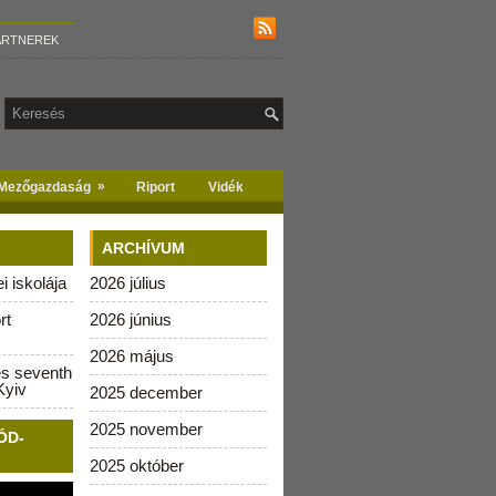
ARTNEREK
»
Mezőgazdaság
Riport
Vidék
ARCHÍVUM
 iskolája
2026 július
rt
2026 június
2026 május
es seventh
Kyiv
2025 december
2025 november
ÓD-
2025 október