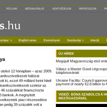
RÓLUNK
MÉDIAAJÁNLAT
ADATVÉDELEM
IMPRESSZUM
P
»
»
zeripar
English news
Események
Gazdaság
Interjú
ÚJ HÍREK
tya
Megújult Magyarország első erdei
Válasz a Master Good cégcsopo
z utolsó 12 hónapban – azaz 2009.
tulajdonosának
karékszövetkezeti hálózat
Ukraine Facility: Council approv
tt ki
, ezzel 49 milliárd forint hitelt
payment of nearly €2.8 billion to 
takarékszövetkezeti szektor az
 46 százalékát finanszírozta
VIDEÓ: BÓNA SZABOLCS A H
ő bankok. A megnyitott
MEZŐGAZDÁNÁL
zövetkezetek piaci részesedése
ban pedig 39 százalék volt a