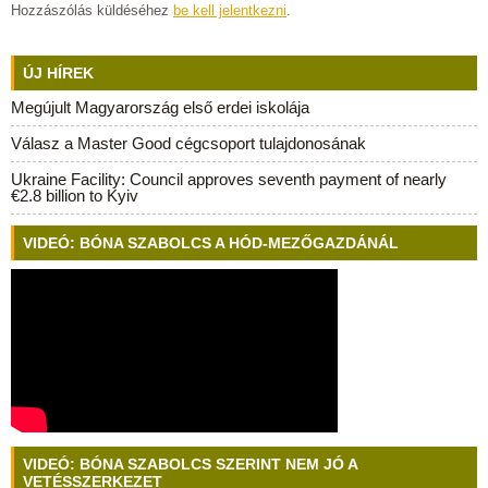
Hozzászólás küldéséhez
be kell jelentkezni
.
ÚJ HÍREK
Megújult Magyarország első erdei iskolája
Válasz a Master Good cégcsoport tulajdonosának
Ukraine Facility: Council approves seventh payment of nearly
€2.8 billion to Kyiv
VIDEÓ: BÓNA SZABOLCS A HÓD-MEZŐGAZDÁNÁL
VIDEÓ: BÓNA SZABOLCS SZERINT NEM JÓ A
VETÉSSZERKEZET