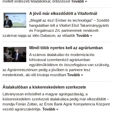
mellett erdészeti feladatokkal, öntözéssel
Tovább »
A jövő már elkezdődött a Vitafortnál
„Megáll az ész! Ember és technológia” – Szédítő
hangulatban telt a Vitafort Első Takarmánygyártó
és Forgalmazó Zrt. partnereinek rendezett
szakmai napja az idén Dabason, az előadók
Tovább »
Minél több nyertes kell az agráriumban
A számos átalakulási és modernizációs
kihívással szembenéző agráriumban
együttműködésre és összefogásra van szükség,
az Agrárminisztérium pedig a jövőben is partnere lesz
mindenkinek, aki elő kívánja mozdítani
Tovább »
Átalakulóban a kiskereskedelem szerkezete
Látványosan erősödhet a magyar agrárgazdaság, a
kiskereskedelem szerkezeti átalakulása pedig már elkezdődött –
mondja Fórián Zoltán, az Erste Bank Agrár Kompetencia Központ
vezető agrárszakértője.
Tovább »