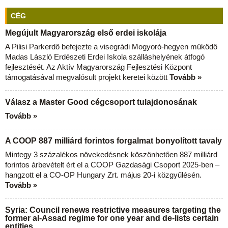
CÉG
Megújult Magyarország első erdei iskolája
A Pilisi Parkerdő befejezte a visegrádi Mogyoró-hegyen működő
Madas László Erdészeti Erdei Iskola szálláshelyének átfogó
fejlesztését. Az Aktív Magyarország Fejlesztési Központ
támogatásával megvalósult projekt keretei között
Tovább »
Válasz a Master Good cégcsoport tulajdonosának
Tovább »
A COOP 887 milliárd forintos forgalmat bonyolított tavaly
Mintegy 3 százalékos növekedésnek köszönhetően 887 milliárd
forintos árbevételt ért el a COOP Gazdasági Csoport 2025-ben –
hangzott el a CO-OP Hungary Zrt. május 20-i közgyűlésén.
Tovább »
Syria: Council renews restrictive measures targeting the
former al-Assad regime for one year and de-lists certain
entities