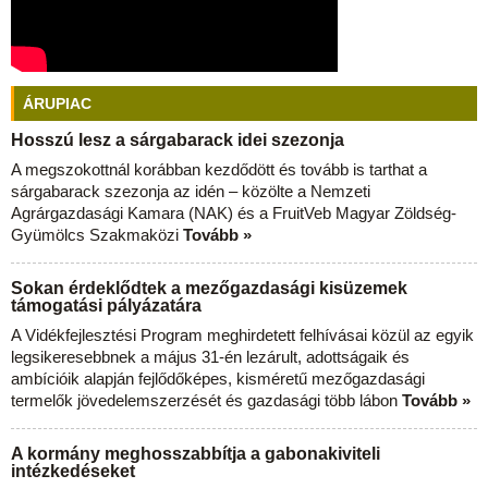
ÁRUPIAC
Hosszú lesz a sárgabarack idei szezonja
A megszokottnál korábban kezdődött és tovább is tarthat a
sárgabarack szezonja az idén – közölte a Nemzeti
Agrárgazdasági Kamara (NAK) és a FruitVeb Magyar Zöldség-
Gyümölcs Szakmaközi
Tovább »
Sokan érdeklődtek a mezőgazdasági kisüzemek
támogatási pályázatára
A Vidékfejlesztési Program meghirdetett felhívásai közül az egyik
legsikeresebbnek a május 31-én lezárult, adottságaik és
ambícióik alapján fejlődőképes, kisméretű mezőgazdasági
termelők jövedelemszerzését és gazdasági több lábon
Tovább »
A kormány meghosszabbítja a gabonakiviteli
intézkedéseket