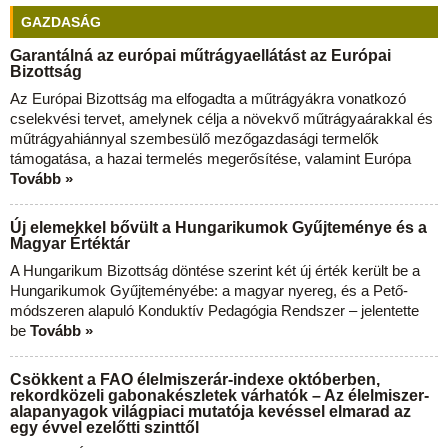
GAZDASÁG
Garantálná az európai műtrágyaellátást az Európai
Bizottság
Az Európai Bizottság ma elfogadta a műtrágyákra vonatkozó
cselekvési tervet, amelynek célja a növekvő műtrágyaárakkal és
műtrágyahiánnyal szembesülő mezőgazdasági termelők
támogatása, a hazai termelés megerősítése, valamint Európa
Tovább »
Új elemekkel bővült a Hungarikumok Gyűjteménye és a
Magyar Értéktár
A Hungarikum Bizottság döntése szerint két új érték került be a
Hungarikumok Gyűjteményébe: a magyar nyereg, és a Pető-
módszeren alapuló Konduktív Pedagógia Rendszer – jelentette
be
Tovább »
Csökkent a FAO élelmiszerár-indexe októberben,
rekordközeli gabonakészletek várhatók – Az élelmiszer-
alapanyagok világpiaci mutatója kevéssel elmarad az
egy évvel ezelőtti szinttől