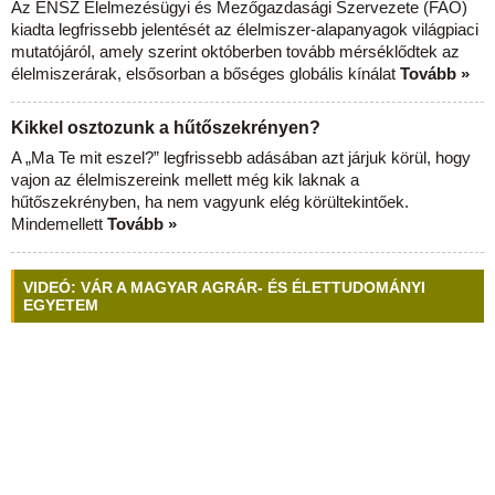
Az ENSZ Élelmezésügyi és Mezőgazdasági Szervezete (FAO)
kiadta legfrissebb jelentését az élelmiszer-alapanyagok világpiaci
mutatójáról, amely szerint októberben tovább mérséklődtek az
élelmiszerárak, elsősorban a bőséges globális kínálat
Tovább »
Kikkel osztozunk a hűtőszekrényen?
A „Ma Te mit eszel?” legfrissebb adásában azt járjuk körül, hogy
vajon az élelmiszereink mellett még kik laknak a
hűtőszekrényben, ha nem vagyunk elég körültekintőek.
Mindemellett
Tovább »
VIDEÓ: VÁR A MAGYAR AGRÁR- ÉS ÉLETTUDOMÁNYI
EGYETEM