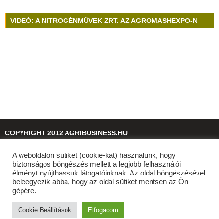
VIDEÓ: A NITROGÉNMŰVEK ZRT. AZ AGROMASHEXPO-N
COPYRIGHT 2012 AGRIBUSINESS.HU
A weboldalon sütiket (cookie-kat) használunk, hogy
© 2026
agribusiness.hu
biztonságos böngészés mellett a legjobb felhasználói
élményt nyújthassuk látogatóinknak. Az oldal böngészésével
beleegyezik abba, hogy az oldal sütiket mentsen az Ön
gépére.
Cookie Beállítások
Elfogadom