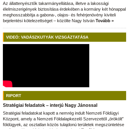
Az állattenyésztők takarmányellátása, illetve a lakossági
élelmiszerigények biztosítása érdekében a kormány két hónappal
meghosszabbítja a gabona-, olajos- és fehérjenövény kiviteli
bejelentési kötelezettséget – közölte Nagy István
Tovább »
VIDEÓ: VADÁSZKUTYÁK VIZSGÁZTATÁSA
RIPORT
Stratégiai feladatok – interjú Nagy Jánossal
Stratégiai feladatokat kapott a nemrég indult Nemzeti Földügyi
Központ, amely a Nemzeti Földalapkezelő Szervezettől „örökölt”
földügyek, az osztatlan közös tulajdonú területek megszüntetése