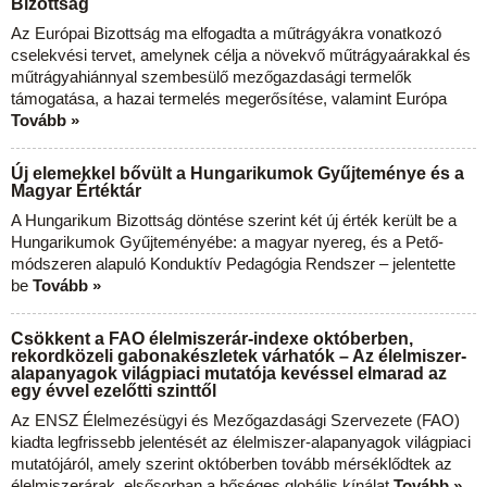
Bizottság
Az Európai Bizottság ma elfogadta a műtrágyákra vonatkozó
cselekvési tervet, amelynek célja a növekvő műtrágyaárakkal és
műtrágyahiánnyal szembesülő mezőgazdasági termelők
támogatása, a hazai termelés megerősítése, valamint Európa
Tovább »
Új elemekkel bővült a Hungarikumok Gyűjteménye és a
Magyar Értéktár
A Hungarikum Bizottság döntése szerint két új érték került be a
Hungarikumok Gyűjteményébe: a magyar nyereg, és a Pető-
módszeren alapuló Konduktív Pedagógia Rendszer – jelentette
be
Tovább »
Csökkent a FAO élelmiszerár-indexe októberben,
rekordközeli gabonakészletek várhatók – Az élelmiszer-
alapanyagok világpiaci mutatója kevéssel elmarad az
egy évvel ezelőtti szinttől
Az ENSZ Élelmezésügyi és Mezőgazdasági Szervezete (FAO)
kiadta legfrissebb jelentését az élelmiszer-alapanyagok világpiaci
mutatójáról, amely szerint októberben tovább mérséklődtek az
élelmiszerárak, elsősorban a bőséges globális kínálat
Tovább »