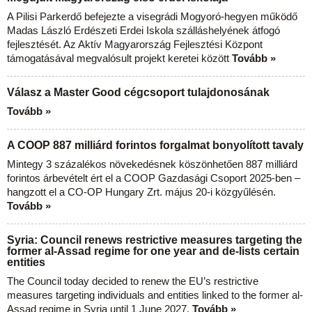
A Pilisi Parkerdő befejezte a visegrádi Mogyoró-hegyen működő
Madas László Erdészeti Erdei Iskola szálláshelyének átfogó
fejlesztését. Az Aktív Magyarország Fejlesztési Központ
támogatásával megvalósult projekt keretei között
Tovább »
Válasz a Master Good cégcsoport tulajdonosának
Tovább »
A COOP 887 milliárd forintos forgalmat bonyolított tavaly
Mintegy 3 százalékos növekedésnek köszönhetően 887 milliárd
forintos árbevételt ért el a COOP Gazdasági Csoport 2025-ben –
hangzott el a CO-OP Hungary Zrt. május 20-i közgyűlésén.
Tovább »
Syria: Council renews restrictive measures targeting the
former al-Assad regime for one year and de-lists certain
entities
The Council today decided to renew the EU’s restrictive
measures targeting individuals and entities linked to the former al-
Assad regime in Syria until 1 June 2027.
Tovább »