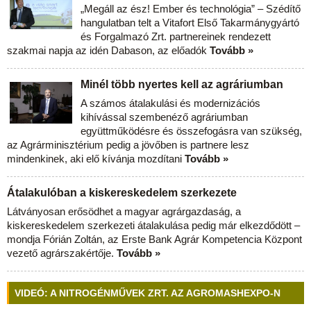
„Megáll az ész! Ember és technológia” – Szédítő
hangulatban telt a Vitafort Első Takarmánygyártó
és Forgalmazó Zrt. partnereinek rendezett
szakmai napja az idén Dabason, az előadók
Tovább »
Minél több nyertes kell az agráriumban
A számos átalakulási és modernizációs
kihívással szembenéző agráriumban
együttműködésre és összefogásra van szükség,
az Agrárminisztérium pedig a jövőben is partnere lesz
mindenkinek, aki elő kívánja mozdítani
Tovább »
Átalakulóban a kiskereskedelem szerkezete
Látványosan erősödhet a magyar agrárgazdaság, a
kiskereskedelem szerkezeti átalakulása pedig már elkezdődött –
mondja Fórián Zoltán, az Erste Bank Agrár Kompetencia Központ
vezető agrárszakértője.
Tovább »
VIDEÓ: A NITROGÉNMŰVEK ZRT. AZ AGROMASHEXPO-N