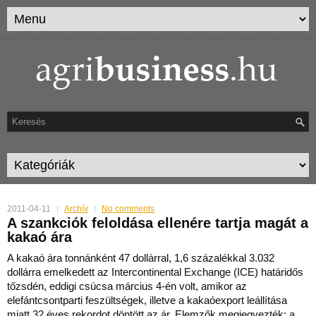
2011-04-11
Archív
No comments
A szankciók feloldása ellenére tartja magát a
kakaó ára
A kakaó ára tonnánként 47 dollárral, 1,6 százalékkal 3.032
dollárra emelkedett az Intercontinental Exchange (ICE) határidős
tőzsdén, eddigi csúcsa március 4-én volt, amikor az
elefántc
sontparti feszültségek, illetve a kakaóexport leállítása
miatt 32 éves rekordot döntött az ár. Elemzők megjegyezték: a