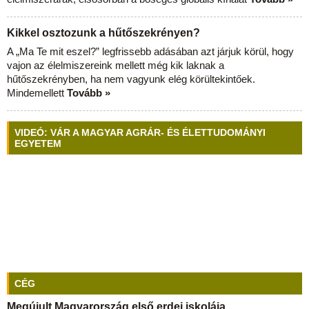
Kikkel osztozunk a hűtőszekrényen?
A „Ma Te mit eszel?” legfrissebb adásában azt járjuk körül, hogy
vajon az élelmiszereink mellett még kik laknak a
hűtőszekrényben, ha nem vagyunk elég körültekintőek.
Mindemellett
Tovább »
VIDEÓ: VÁR A MAGYAR AGRÁR- ÉS ÉLETTUDOMÁNYI
EGYETEM
CÉG
Megújult Magyarország első erdei iskolája