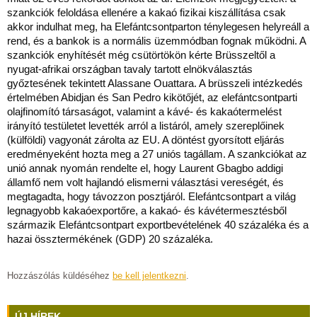
szankciók feloldása ellenére a kakaó fizikai kiszállítása csak
akkor indulhat meg, ha Elefántcsontparton ténylegesen helyreáll a
rend, és a bankok is a normális üzemmódban fognak működni. A
szankciók enyhítését még csütörtökön kérte Brüsszeltől a
nyugat-afrikai országban tavaly tartott elnökválasztás
győztesének tekintett Alassane Ouattara. A brüsszeli intézkedés
értelmében Abidjan és San Pedro kikötőjét, az elefántcsontparti
olajfinomító társaságot, valamint a kávé- és kakaótermelést
irányító testületet levették arról a listáról, amely szereplőinek
(külföldi) vagyonát zárolta az EU. A döntést gyorsított eljárás
eredményeként hozta meg a 27 uniós tagállam. A szankciókat az
unió annak nyomán rendelte el, hogy Laurent Gbagbo addigi
államfő nem volt hajlandó elismerni választási vereségét, és
megtagadta, hogy távozzon posztjáról. Elefántcsontpart a világ
legnagyobb kakaóexportőre, a kakaó- és kávétermesztésből
származik Elefántcsontpart exportbevételének 40 százaléka és a
hazai össztermékének (GDP) 20 százaléka.
Hozzászólás küldéséhez
be kell jelentkezni
.
ÚJ HÍREK