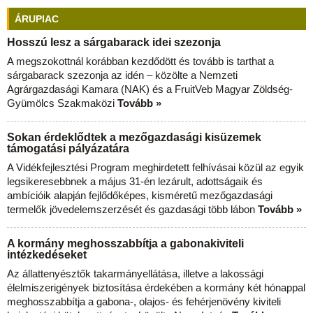
ÁRUPIAC
Hosszú lesz a sárgabarack idei szezonja
A megszokottnál korábban kezdődött és tovább is tarthat a
sárgabarack szezonja az idén – közölte a Nemzeti
Agrárgazdasági Kamara (NAK) és a FruitVeb Magyar Zöldség-
Gyümölcs Szakmaközi
Tovább »
Sokan érdeklődtek a mezőgazdasági kisüzemek
támogatási pályázatára
A Vidékfejlesztési Program meghirdetett felhívásai közül az egyik
legsikeresebbnek a május 31-én lezárult, adottságaik és
ambícióik alapján fejlődőképes, kisméretű mezőgazdasági
termelők jövedelemszerzését és gazdasági több lábon
Tovább »
A kormány meghosszabbítja a gabonakiviteli
intézkedéseket
Az állattenyésztők takarmányellátása, illetve a lakossági
élelmiszerigények biztosítása érdekében a kormány két hónappal
meghosszabbítja a gabona-, olajos- és fehérjenövény kiviteli