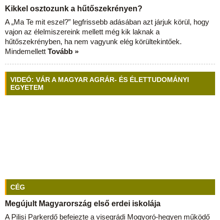
Kikkel osztozunk a hűtőszekrényen?
A „Ma Te mit eszel?” legfrissebb adásában azt járjuk körül, hogy
vajon az élelmiszereink mellett még kik laknak a
hűtőszekrényben, ha nem vagyunk elég körültekintőek.
Mindemellett
Tovább »
VIDEÓ: VÁR A MAGYAR AGRÁR- ÉS ÉLETTUDOMÁNYI
EGYETEM
CÉG
Megújult Magyarország első erdei iskolája
A Pilisi Parkerdő befejezte a visegrádi Mogyoró-hegyen működő