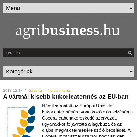
2013-12-17
Gabona
No comments
A vártnál kisebb kukoricatermés az EU-ban
Némileg rontott az Európai Unió idei
kukoricatermésére vonatkozó előrejelzésén a
Coceral gabonakereskedő szervezet,
ugyanakkor feljavította a lágybúza és az
olajos magvak termésére szóló becslését. A
Coceral most azzal számol, hogy az idén