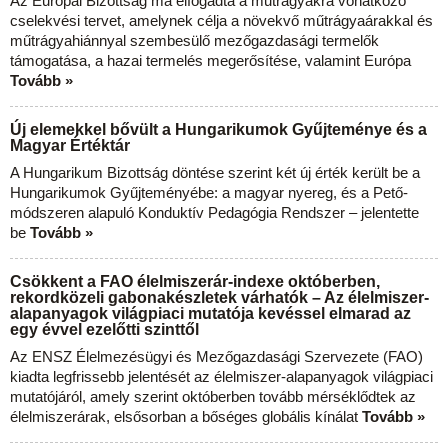
Az Európai Bizottság ma elfogadta a műtrágyákra vonatkozó
cselekvési tervet, amelynek célja a növekvő műtrágyaárakkal és
műtrágyahiánnyal szembesülő mezőgazdasági termelők
támogatása, a hazai termelés megerősítése, valamint Európa
Tovább »
Új elemekkel bővült a Hungarikumok Gyűjteménye és a
Magyar Értéktár
A Hungarikum Bizottság döntése szerint két új érték került be a
Hungarikumok Gyűjteményébe: a magyar nyereg, és a Pető-
módszeren alapuló Konduktív Pedagógia Rendszer – jelentette
be
Tovább »
Csökkent a FAO élelmiszerár-indexe októberben,
rekordközeli gabonakészletek várhatók – Az élelmiszer-
alapanyagok világpiaci mutatója kevéssel elmarad az
egy évvel ezelőtti szinttől
Az ENSZ Élelmezésügyi és Mezőgazdasági Szervezete (FAO)
kiadta legfrissebb jelentését az élelmiszer-alapanyagok világpiaci
mutatójáról, amely szerint októberben tovább mérséklődtek az
élelmiszerárak, elsősorban a bőséges globális kínálat
Tovább »