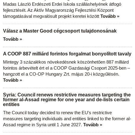
Madas László Erdészeti Erdei Iskola szálláshelyének átfogó
fejlesztését. Az Aktív Magyarország Fejlesztési Központ
támogatásával megvalósult projekt keretei között
Tovább »
Válasz a Master Good cégcsoport tulajdonosának
Tovább »
A COOP 887 milliárd forintos forgalmat bonyolított tavaly
Mintegy 3 százalékos növekedésnek köszönhetően 887 milliárd
forintos árbevételt ért el a COOP Gazdasági Csoport 2025-ben –
hangzott el a CO-OP Hungary Zrt. május 20-i közgyűlésén.
Tovább »
Syria: Council renews restrictive measures targeting the
former al-Assad regime for one year and de-lists certain
entities
The Council today decided to renew the EU’s restrictive
measures targeting individuals and entities linked to the former al-
Assad regime in Syria until 1 June 2027.
Tovább »