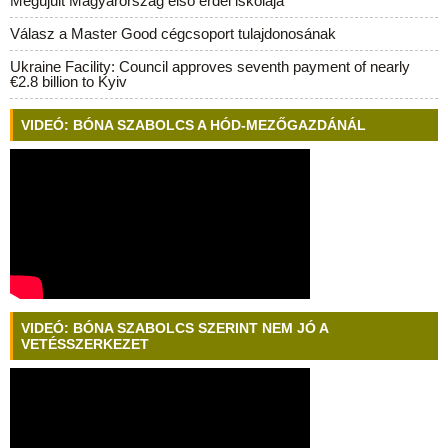
Megújult Magyarország első erdei iskolája
Válasz a Master Good cégcsoport tulajdonosának
Ukraine Facility: Council approves seventh payment of nearly
€2.8 billion to Kyiv
VIDEÓ: BÓNA SZABOLCS A HÓD-MEZŐGAZDÁNÁL
VIDEÓ: BÓNA SZABOLCS SZERINT NEM JÓ A
VETÉSSZERKEZET