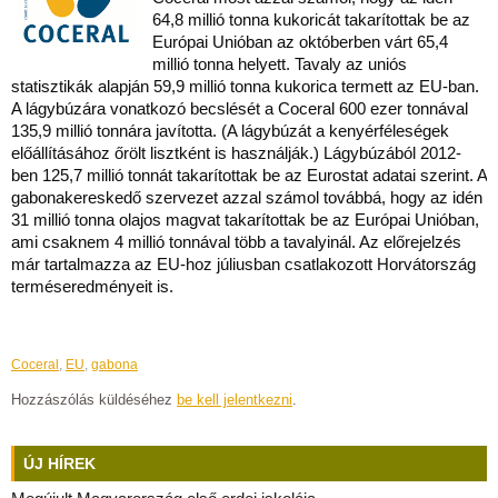
64,8 millió tonna kukoricát takarítottak be az
Európai Unióban az októberben várt 65,4
millió tonna helyett.
Tavaly az uniós
statisztikák alapján 59,9 millió tonna kukorica termett az EU-ban.
A lágybúzára vonatkozó becslését a Coceral 600 ezer tonnával
135,9 millió tonnára javította. (A lágybúzát a kenyérféleségek
előállításához őrölt lisztként is használják.) Lágybúzából 2012-
ben 125,7 millió tonnát takarítottak be az Eurostat adatai szerint. A
gabonakereskedő szervezet azzal számol továbbá, hogy az idén
31 millió tonna olajos magvat takarítottak be az Európai Unióban,
ami csaknem 4 millió tonnával több a tavalyinál. Az előrejelzés
már tartalmazza az EU-hoz júliusban csatlakozott Horvátország
terméseredményeit is.
Coceral
,
EU
,
gabona
Hozzászólás küldéséhez
be kell jelentkezni
.
ÚJ HÍREK