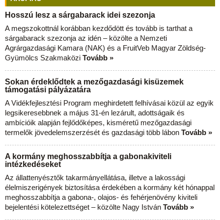
Hosszú lesz a sárgabarack idei szezonja
A megszokottnál korábban kezdődött és tovább is tarthat a
sárgabarack szezonja az idén – közölte a Nemzeti
Agrárgazdasági Kamara (NAK) és a FruitVeb Magyar Zöldség-
Gyümölcs Szakmaközi
Tovább »
Sokan érdeklődtek a mezőgazdasági kisüzemek
támogatási pályázatára
A Vidékfejlesztési Program meghirdetett felhívásai közül az egyik
legsikeresebbnek a május 31-én lezárult, adottságaik és
ambícióik alapján fejlődőképes, kisméretű mezőgazdasági
termelők jövedelemszerzését és gazdasági több lábon
Tovább »
A kormány meghosszabbítja a gabonakiviteli
intézkedéseket
Az állattenyésztők takarmányellátása, illetve a lakossági
élelmiszerigények biztosítása érdekében a kormány két hónappal
meghosszabbítja a gabona-, olajos- és fehérjenövény kiviteli
bejelentési kötelezettséget – közölte Nagy István
Tovább »