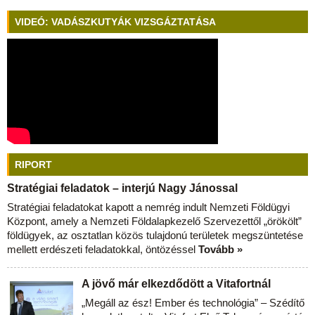
VIDEÓ: VADÁSZKUTYÁK VIZSGÁZTATÁSA
RIPORT
Stratégiai feladatok – interjú Nagy Jánossal
Stratégiai feladatokat kapott a nemrég indult Nemzeti Földügyi
Központ, amely a Nemzeti Földalapkezelő Szervezettől „örökölt”
földügyek, az osztatlan közös tulajdonú területek megszüntetése
mellett erdészeti feladatokkal, öntözéssel
Tovább »
A jövő már elkezdődött a Vitafortnál
„Megáll az ész! Ember és technológia” – Szédítő