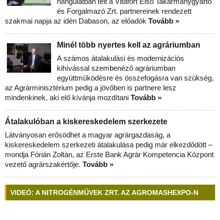
hangulatban telt a Vitafort Első Takarmánygyártó
és Forgalmazó Zrt. partnereinek rendezett
szakmai napja az idén Dabason, az előadók
Tovább »
Minél több nyertes kell az agráriumban
A számos átalakulási és modernizációs
kihívással szembenéző agráriumban
együttműködésre és összefogásra van szükség,
az Agrárminisztérium pedig a jövőben is partnere lesz
mindenkinek, aki elő kívánja mozdítani
Tovább »
Átalakulóban a kiskereskedelem szerkezete
Látványosan erősödhet a magyar agrárgazdaság, a
kiskereskedelem szerkezeti átalakulása pedig már elkezdődött –
mondja Fórián Zoltán, az Erste Bank Agrár Kompetencia Központ
vezető agrárszakértője.
Tovább »
VIDEÓ: A NITROGÉNMŰVEK ZRT. AZ AGROMASHEXPO-N