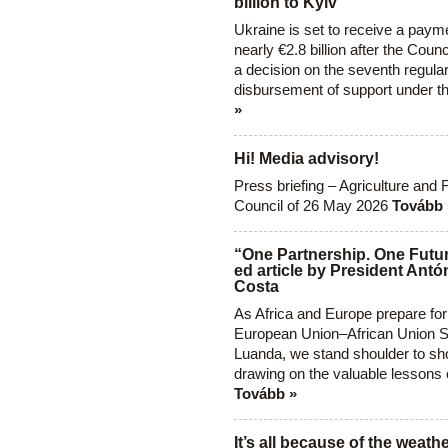
billion to Kyiv
Ukraine is set to receive a paym
nearly €2.8 billion after the Coun
a decision on the seventh regula
disbursement of support under t
»
Hi! Media advisory!
Press briefing – Agriculture and 
Council of 26 May 2026
Tovább 
“One Partnership. One Futur
ed article by President Antó
Costa
As Africa and Europe prepare for
European Union–African Union S
Luanda, we stand shoulder to sho
drawing on the valuable lessons 
Tovább »
It’s all because of the weathe