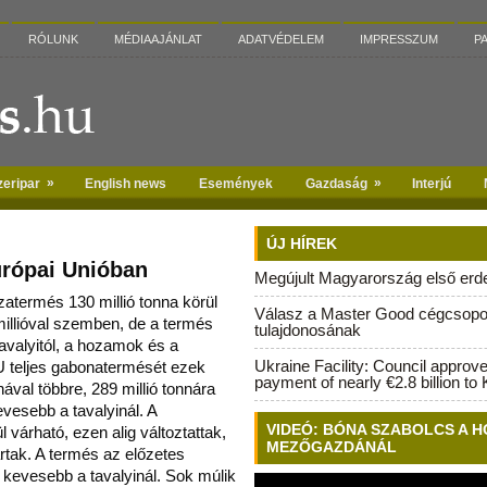
RÓLUNK
MÉDIAAJÁNLAT
ADATVÉDELEM
IMPRESSZUM
P
»
»
zeripar
English news
Események
Gazdaság
Interjú
ÚJ HÍREK
urópai Unióban
Megújult Magyarország első erdei
zatermés 130 millió tonna körül
Válasz a Master Good cégcsopo
millióval szemben, de a termés
tulajdonosának
tava
lyitól, a hozamok és a
Ukraine Facility: Council approv
U teljes gabonatermését ezek
payment of nearly €2.8 billion to 
nával többre, 289 millió tonnára
vesebb a tavalyinál. A
VIDEÓ: BÓNA SZABOLCS A H
 várható, ezen alig változtattak,
MEZŐGAZDÁNÁL
ártak. A termés az előzetes
 kevesebb a tavalyinál. Sok múlik