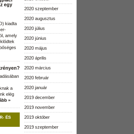
az egy
2020 szeptember
2020 augusztus
) kiadta
2020 július
zer-
ól, amely
2020 június
klődtek
 bőséges
2020 május
2020 április
2020 március
ekrényen?
b adásában
2020 február
2020 január
aknak a
nk elég
2019 december
ább »
2019 november
2019 október
R- ÉS
2019 szeptember