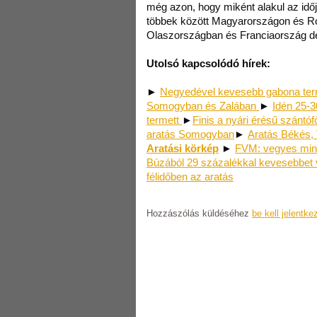
még azon, hogy miként alakul az idő
többek között Magyarországon és Ro
Olaszországban és Franciaország dél
Utolsó kapcsolódó hírek:
►
Negyedével kevesebb gabona ter
Somogyban és Zalában
►
Idén 25-
termett
►
Finis a nyári érésű szántó
aratás Somogyban
►
Aratás Békés,
Aratási körkép
►
FVM: vegyes minő
Búzából 29 százalékkal kevesebbet
félidőben az aratás
Hozzászólás küldéséhez
be kell jelentke