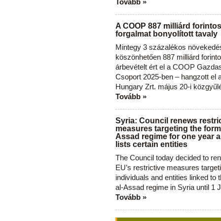
Tovább »
A COOP 887 milliárd forinto
forgalmat bonyolított tavaly
Mintegy 3 százalékos növekedé
köszönhetően 887 milliárd forint
árbevételt ért el a COOP Gazda
Csoport 2025-ben – hangzott el
Hungary Zrt. május 20-i közgyűl
Tovább »
Syria: Council renews restri
measures targeting the forme
Assad regime for one year a
lists certain entities
The Council today decided to re
EU’s restrictive measures target
individuals and entities linked to 
al-Assad regime in Syria until 1 
Tovább »