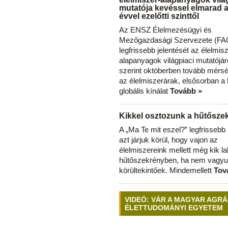
mutatója kevéssel elmarad 
évvel ezelőtti szinttől
Az ENSZ Élelmezésügyi és
Mezőgazdasági Szervezete (FAO
legfrissebb jelentését az élelmis
alapanyagok világpiaci mutatójár
szerint októberben tovább mérsé
az élelmiszerárak, elsősorban a
globális kínálat
Tovább »
Kikkel osztozunk a hűtősz
A „Ma Te mit eszel?” legfrisseb
azt járjuk körül, hogy vajon az
élelmiszereink mellett még kik l
hűtőszekrényben, ha nem vagyu
körültekintőek. Mindemellett
Tov
VIDEÓ: VÁR A MAGYAR AGRÁ
ÉLETTUDOMÁNYI EGYETEM