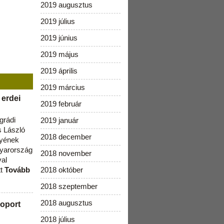
2019 augusztus
2019 július
2019 június
2019 május
2019 április
2019 március
 erdei
2019 február
grádi
2019 január
 László
2018 december
lyének
gyarország
2018 november
val
tt
Tovább
2018 október
2018 szeptember
2018 augusztus
oport
2018 július