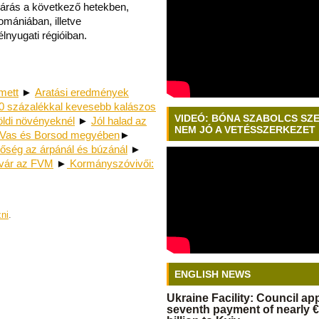
járás a következő hetekben,
mániában, illetve
nyugati régióiban.
mett
►
Aratási eredmények
30 százalékkal kevesebb kalászos
VIDEÓ: BÓNA SZABOLCS SZ
földi növényeknél
►
Jól halad az
NEM JÓ A VETÉSSZERKEZET
 Vas és Borsod megyében
►
ség az árpánál és búzánál
►
 vár az FVM
►
Kormányszóvivői:
zni
.
ENGLISH NEWS
Ukraine Facility: Council a
seventh payment of nearly €