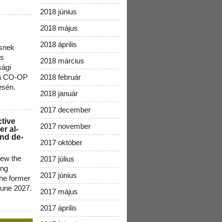
2018 június
s
2018 május
2018 április
snek
os
2018 március
sági
 a CO-OP
2018 február
ésén.
2018 január
2017 december
ctive
2017 november
r al-
nd de-
2017 október
new the
2017 július
ing
2017 június
the former
June 2027.
2017 május
2017 április