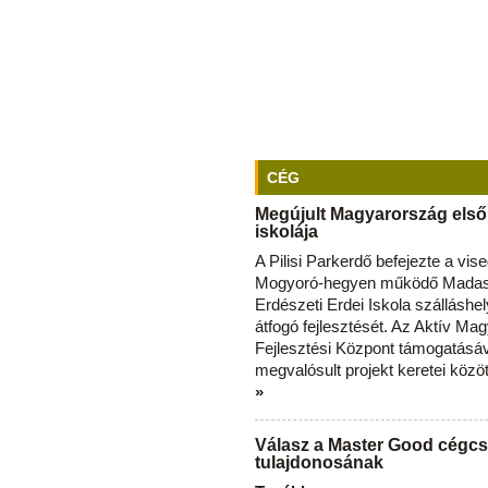
CÉG
Megújult Magyarország első
iskolája
A Pilisi Parkerdő befejezte a vise
Mogyoró-hegyen működő Madas
Erdészeti Erdei Iskola szálláshe
átfogó fejlesztését. Az Aktív Ma
Fejlesztési Központ támogatásá
megvalósult projekt keretei közö
»
Válasz a Master Good cégcs
tulajdonosának