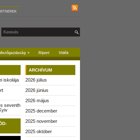
ARTNEREK
»
Mezőgazdaság
Riport
Vidék
ARCHÍVUM
 iskolája
2026 július
rt
2026 június
2026 május
es seventh
Kyiv
2025 december
2025 november
ÓD-
2025 október