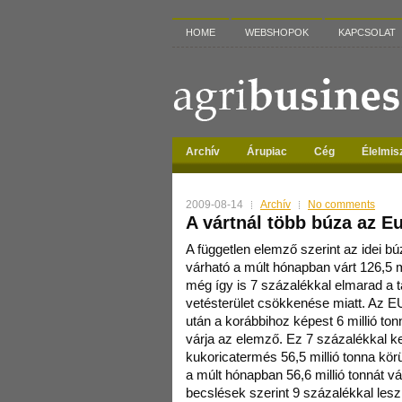
HOME
WEBSHOPOK
KAPCSOLAT
Archív
Árupiac
Cég
Élelmis
2009-08-14
Archív
No comments
A vártnál több búza az E
A független elemző szerint az idei bú
várható a múlt hónapban várt 126,5 
még így is 7 százalékkal elmarad a 
vetésterület csökkenése miatt. Az E
után a korábbihoz képest 6 millió ton
várja az elemző. Ez 7 százalékkal ke
kukoricatermés 56,5 millió tonna körül
a múlt hónapban 56,6 millió tonnát v
becslések szerint 9 százalékkal lesz