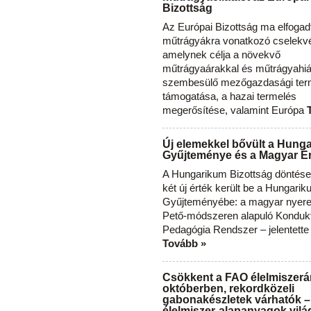
Bizottság
Az Európai Bizottság ma elfogad
műtrágyákra vonatkozó cselekvés
amelynek célja a növekvő
műtrágyaárakkal és műtrágyahi
szembesülő mezőgazdasági ter
támogatása, a hazai termelés
megerősítése, valamint Európa
Új elemekkel bővült a Hung
Gyűjteménye és a Magyar Ér
A Hungarikum Bizottság döntése 
két új érték került be a Hungari
Gyűjteményébe: a magyar nyere
Pető-módszeren alapuló Konduk
Pedagógia Rendszer – jelentette
Tovább »
Csökkent a FAO élelmiszerá
októberben, rekordközeli
gabonakészletek várhatók –
élelmiszer-alapanyagok vilá