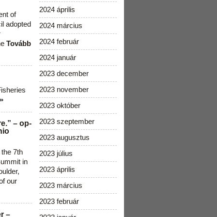
2024 április
ent of
cil adopted
2024 március
r
2024 február
he
Tovább
2024 január
2023 december
2023 november
Fisheries
»
2023 október
2023 szeptember
e.” – op-
nio
2023 augusztus
 the 7th
2023 július
ummit in
2023 április
ulder,
of our
2023 március
2023 február
r –