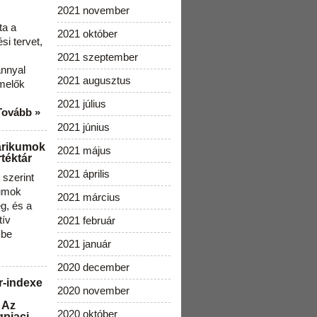
2021 november
ta a
2021 október
i tervet,
2021 szeptember
ánnyal
2021 augusztus
melők
2021 július
Tovább »
2021 június
arikumok
2021 május
téktár
2021 április
szerint
kumok
2021 március
g, és a
tív
2021 február
 be
2021 január
2020 december
r-indexe
2020 november
 Az
2020 október
gpiaci