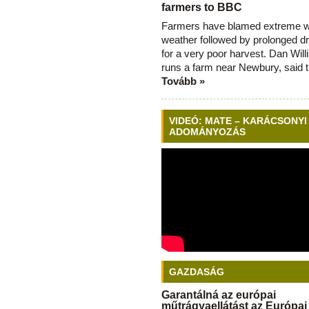
farmers to BBC
Farmers have blamed extreme 
weather followed by prolonged dr
for a very poor harvest. Dan Will
runs a farm near Newbury, said 
Tovább »
VIDEÓ: MATE – KARÁCSONYI
ADOMÁNYOZÁS
GAZDASÁG
Garantálná az európai
műtrágyaellátást az Európai