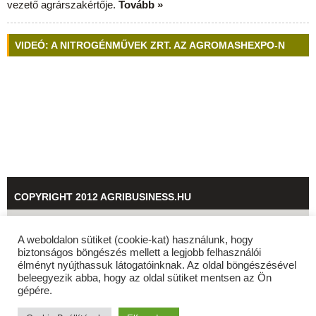
vezető agrárszakértője.
Tovább »
VIDEÓ: A NITROGÉNMŰVEK ZRT. AZ AGROMASHEXPO-N
COPYRIGHT 2012 AGRIBUSINESS.HU
© 2026
agribusiness.hu
A weboldalon sütiket (cookie-kat) használunk, hogy
biztonságos böngészés mellett a legjobb felhasználói
élményt nyújthassuk látogatóinknak. Az oldal böngészésével
beleegyezik abba, hogy az oldal sütiket mentsen az Ön
gépére.