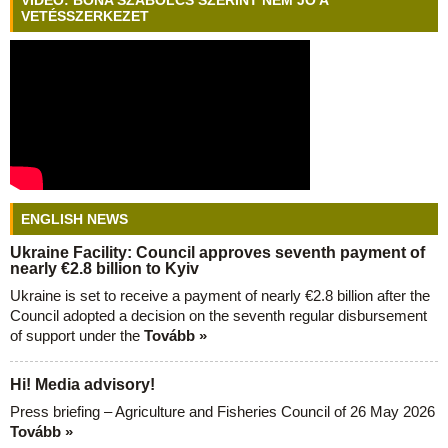
VIDEÓ: BÓNA SZABOLCS SZERINT NEM JÓ A
VETÉSSZERKEZET
ENGLISH NEWS
Ukraine Facility: Council approves seventh payment of
nearly €2.8 billion to Kyiv
Ukraine is set to receive a payment of nearly €2.8 billion after the
Council adopted a decision on the seventh regular disbursement
of support under the
Tovább »
Hi! Media advisory!
Press briefing – Agriculture and Fisheries Council of 26 May 2026
Tovább »