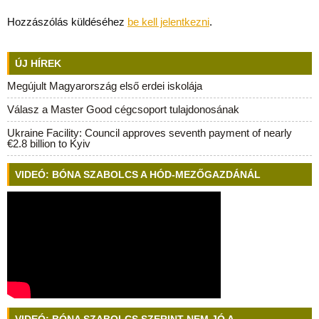
Hozzászólás küldéséhez
be kell jelentkezni
.
ÚJ HÍREK
Megújult Magyarország első erdei iskolája
Válasz a Master Good cégcsoport tulajdonosának
Ukraine Facility: Council approves seventh payment of nearly
€2.8 billion to Kyiv
VIDEÓ: BÓNA SZABOLCS A HÓD-MEZŐGAZDÁNÁL