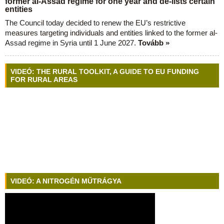
former al-Assad regime for one year and de-lists certain
entities
The Council today decided to renew the EU’s restrictive
measures targeting individuals and entities linked to the former al-
Assad regime in Syria until 1 June 2027.
Tovább »
VIDEÓ: THE RURAL TOOLKIT, A GUIDE TO EU FUNDING
FOR RURAL AREAS
VIDEÓ: A NITROGÉN MŰTRÁGYA