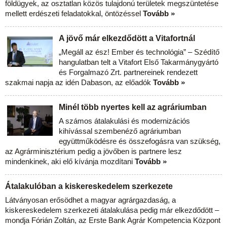
földügyek, az osztatlan közös tulajdonú területek megszüntetése
mellett erdészeti feladatokkal, öntözéssel
Tovább »
A jövő már elkezdődött a Vitafortnál
„Megáll az ész! Ember és technológia” – Szédítő
hangulatban telt a Vitafort Első Takarmánygyártó
és Forgalmazó Zrt. partnereinek rendezett
szakmai napja az idén Dabason, az előadók
Tovább »
Minél több nyertes kell az agráriumban
A számos átalakulási és modernizációs
kihívással szembenéző agráriumban
együttműködésre és összefogásra van szükség,
az Agrárminisztérium pedig a jövőben is partnere lesz
mindenkinek, aki elő kívánja mozdítani
Tovább »
Átalakulóban a kiskereskedelem szerkezete
Látványosan erősödhet a magyar agrárgazdaság, a
kiskereskedelem szerkezeti átalakulása pedig már elkezdődött –
mondja Fórián Zoltán, az Erste Bank Agrár Kompetencia Központ