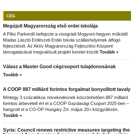
CÉG
Megújult Magyarország első erdei iskolája
A Pilisi Parkerdő befejezte a visegrádi Mogyoró-hegyen működő
Madas László Erdészeti Erdei Iskola szálláshelyének átfogó
fejlesztését. Az Aktív Magyarország Fejlesztési Központ
támogatásával megvalósult projekt keretei között
Tovább »
Válasz a Master Good cégcsoport tulajdonosának
Tovább »
A COOP 887 milliárd forintos forgalmat bonyolított tavaly
Mintegy 3 százalékos növekedésnek köszönhetően 887 milliárd
forintos árbevételt ért el a COOP Gazdasági Csoport 2025-ben –
hangzott el a CO-OP Hungary Zrt. május 20-i közgyűlésén.
Tovább »
Syria: Council renews restrictive measures targeting the