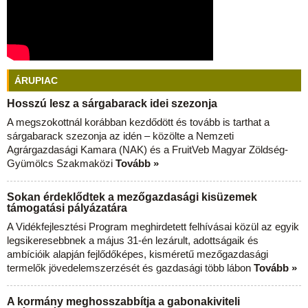
ÁRUPIAC
Hosszú lesz a sárgabarack idei szezonja
A megszokottnál korábban kezdődött és tovább is tarthat a
sárgabarack szezonja az idén – közölte a Nemzeti
Agrárgazdasági Kamara (NAK) és a FruitVeb Magyar Zöldség-
Gyümölcs Szakmaközi
Tovább »
Sokan érdeklődtek a mezőgazdasági kisüzemek
támogatási pályázatára
A Vidékfejlesztési Program meghirdetett felhívásai közül az egyik
legsikeresebbnek a május 31-én lezárult, adottságaik és
ambícióik alapján fejlődőképes, kisméretű mezőgazdasági
termelők jövedelemszerzését és gazdasági több lábon
Tovább »
A kormány meghosszabbítja a gabonakiviteli