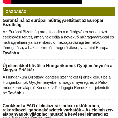
GAZDASÁG
Garantálná az európai műtrágyaellátást az Európai
Bizottság
Az Európai Bizottság ma elfogadta a műtrágyákra vonatkozó
cselekvési tervet, amelynek célja a növekvő műtrágyaárakkal és
műtrágyahiánnyal szembesülő mezőgazdasági termelők
támogatása, a hazai termelés megerősítése, valamint Európa
Tovább »
Új elemekkel bővült a Hungarikumok Gyűjteménye és a
Magyar Értéktár
A Hungarikum Bizottság döntése szerint két új érték került be a
Hungarikumok Gyűjteményébe: a magyar nyereg, és a Pető-
módszeren alapuló Konduktív Pedagógia Rendszer – jelentette
be
Tovább »
Csökkent a FAO élelmiszerár-indexe októberben,
rekordközeli gabonakészletek várhatók – Az élelmiszer-
alapanyagok világpiaci mutatója kevéssel elmarad az