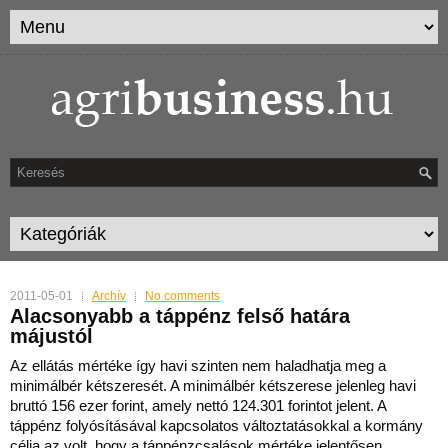
2011-05-01
Archív
No comments
Alacsonyabb a táppénz felső határa
májustól
Az ellátás mértéke így havi szinten nem haladhatja meg a
minimálbér kétszeresét. A minimálbér kétszerese jelenleg havi
bruttó 156 ezer forint, amely nettó 124.301 forintot jelent. A
táp
pénz folyósításával kapcsolatos változtatásokkal a kormány
célja az volt, hogy a táppénzcsalások mértéke jelentősen