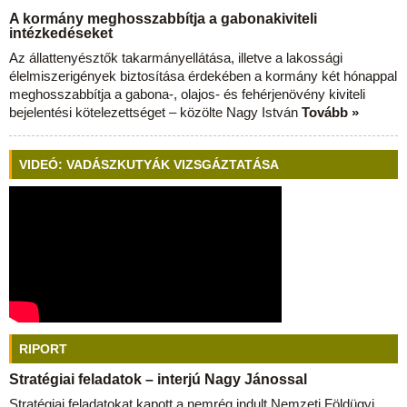
A kormány meghosszabbítja a gabonakiviteli
intézkedéseket
Az állattenyésztők takarmányellátása, illetve a lakossági
élelmiszerigények biztosítása érdekében a kormány két hónappal
meghosszabbítja a gabona-, olajos- és fehérjenövény kiviteli
bejelentési kötelezettséget – közölte Nagy István
Tovább »
VIDEÓ: VADÁSZKUTYÁK VIZSGÁZTATÁSA
RIPORT
Stratégiai feladatok – interjú Nagy Jánossal
Stratégiai feladatokat kapott a nemrég indult Nemzeti Földügyi