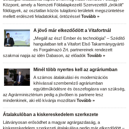
Központ, amely a Nemzeti Földalapkezelő Szervezettől „örökölt”
földügyek, az osztatlan közös tulajdonú területek megszüntetése
mellett erdészeti feladatokkal, öntözéssel
Tovább »
A jövő már elkezdődött a Vitafortnál
„Megáll az ész! Ember és technológia” – Szédítő
hangulatban telt a Vitafort Első Takarmánygyártó
és Forgalmazó Zrt. partnereinek rendezett
szakmai napja az idén Dabason, az előadók
Tovább »
Minél több nyertes kell az agráriumban
A számos átalakulási és modernizációs
kihívással szembenéző agráriumban
együttműködésre és összefogásra van szükség,
az Agrárminisztérium pedig a jövőben is partnere lesz
mindenkinek, aki elő kívánja mozdítani
Tovább »
Átalakulóban a kiskereskedelem szerkezete
Látványosan erősödhet a magyar agrárgazdaság, a
kiskereskedelem szerkezeti átalakulása pedig már elkezdődött –