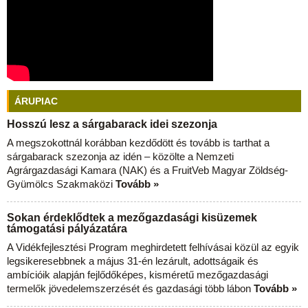
ÁRUPIAC
Hosszú lesz a sárgabarack idei szezonja
A megszokottnál korábban kezdődött és tovább is tarthat a
sárgabarack szezonja az idén – közölte a Nemzeti
Agrárgazdasági Kamara (NAK) és a FruitVeb Magyar Zöldség-
Gyümölcs Szakmaközi
Tovább »
Sokan érdeklődtek a mezőgazdasági kisüzemek
támogatási pályázatára
A Vidékfejlesztési Program meghirdetett felhívásai közül az egyik
legsikeresebbnek a május 31-én lezárult, adottságaik és
ambícióik alapján fejlődőképes, kisméretű mezőgazdasági
termelők jövedelemszerzését és gazdasági több lábon
Tovább »