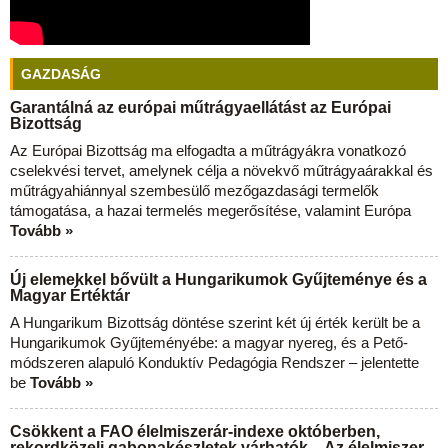
GAZDASÁG
Garantálná az európai műtrágyaellátást az Európai
Bizottság
Az Európai Bizottság ma elfogadta a műtrágyákra vonatkozó
cselekvési tervet, amelynek célja a növekvő műtrágyaárakkal és
műtrágyahiánnyal szembesülő mezőgazdasági termelők
támogatása, a hazai termelés megerősítése, valamint Európa
Tovább »
Új elemekkel bővült a Hungarikumok Gyűjteménye és a
Magyar Értéktár
A Hungarikum Bizottság döntése szerint két új érték került be a
Hungarikumok Gyűjteményébe: a magyar nyereg, és a Pető-
módszeren alapuló Konduktív Pedagógia Rendszer – jelentette
be
Tovább »
Csökkent a FAO élelmiszerár-indexe októberben,
rekordközeli gabonakészletek várhatók – Az élelmiszer-