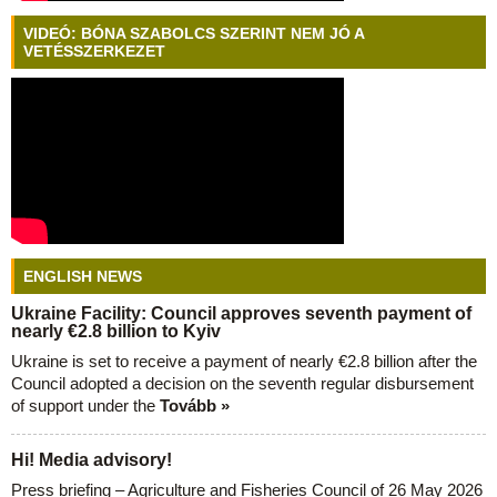
VIDEÓ: BÓNA SZABOLCS SZERINT NEM JÓ A
VETÉSSZERKEZET
ENGLISH NEWS
Ukraine Facility: Council approves seventh payment of
nearly €2.8 billion to Kyiv
Ukraine is set to receive a payment of nearly €2.8 billion after the
Council adopted a decision on the seventh regular disbursement
of support under the
Tovább »
Hi! Media advisory!
Press briefing – Agriculture and Fisheries Council of 26 May 2026