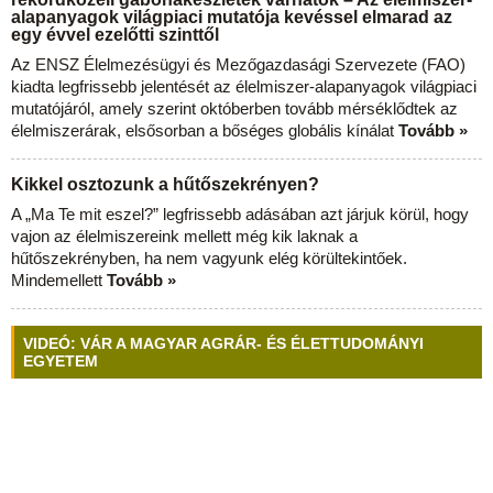
alapanyagok világpiaci mutatója kevéssel elmarad az
egy évvel ezelőtti szinttől
Az ENSZ Élelmezésügyi és Mezőgazdasági Szervezete (FAO)
kiadta legfrissebb jelentését az élelmiszer-alapanyagok világpiaci
mutatójáról, amely szerint októberben tovább mérséklődtek az
élelmiszerárak, elsősorban a bőséges globális kínálat
Tovább »
Kikkel osztozunk a hűtőszekrényen?
A „Ma Te mit eszel?” legfrissebb adásában azt járjuk körül, hogy
vajon az élelmiszereink mellett még kik laknak a
hűtőszekrényben, ha nem vagyunk elég körültekintőek.
Mindemellett
Tovább »
VIDEÓ: VÁR A MAGYAR AGRÁR- ÉS ÉLETTUDOMÁNYI
EGYETEM