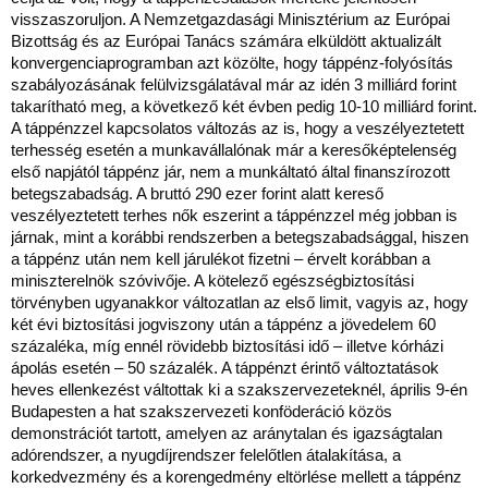
visszaszoruljon. A Nemzetgazdasági Minisztérium az Európai
Bizottság és az Európai Tanács számára elküldött aktualizált
konvergenciaprogramban azt közölte, hogy táppénz-folyósítás
szabályozásának felülvizsgálatával már az idén 3 milliárd forint
takarítható meg, a következő két évben pedig 10-10 milliárd forint.
A táppénzzel kapcsolatos változás az is, hogy a veszélyeztetett
terhesség esetén a munkavállalónak már a keresőképtelenség
első napjától táppénz jár, nem a munkáltató által finanszírozott
betegszabadság. A bruttó 290 ezer forint alatt kereső
veszélyeztetett terhes nők eszerint a táppénzzel még jobban is
járnak, mint a korábbi rendszerben a betegszabadsággal, hiszen
a táppénz után nem kell járulékot fizetni – érvelt korábban a
miniszterelnök szóvivője. A kötelező egészségbiztosítási
törvényben ugyanakkor változatlan az első limit, vagyis az, hogy
két évi biztosítási jogviszony után a táppénz a jövedelem 60
százaléka, míg ennél rövidebb biztosítási idő – illetve kórházi
ápolás esetén – 50 százalék. A táppénzt érintő változtatások
heves ellenkezést váltottak ki a szakszervezeteknél, április 9-én
Budapesten a hat szakszervezeti konföderáció közös
demonstrációt tartott, amelyen az aránytalan és igazságtalan
adórendszer, a nyugdíjrendszer felelőtlen átalakítása, a
korkedvezmény és a korengedmény eltörlése mellett a táppénz