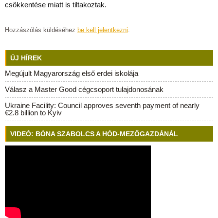
csökkentése miatt is tiltakoztak.
Hozzászólás küldéséhez
be kell jelentkezni
.
ÚJ HÍREK
Megújult Magyarország első erdei iskolája
Válasz a Master Good cégcsoport tulajdonosának
Ukraine Facility: Council approves seventh payment of nearly
€2.8 billion to Kyiv
VIDEÓ: BÓNA SZABOLCS A HÓD-MEZŐGAZDÁNÁL