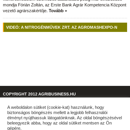
mondja Fórián Zoltán, az Erste Bank Agrár Kompetencia Központ
vezető agrárszakértője.
Tovább »
VIDEÓ: A NITROGÉNMŰVEK ZRT. AZ AGROMASHEXPO-N
COPYRIGHT 2012 AGRIBUSINESS.HU
A weboldalon sütiket (cookie-kat) használunk, hogy
© 2026
agribusiness.hu
biztonságos böngészés mellett a legjobb felhasználói
élményt nyújthassuk látogatóinknak. Az oldal böngészésével
beleegyezik abba, hogy az oldal sütiket mentsen az Ön
gépére.