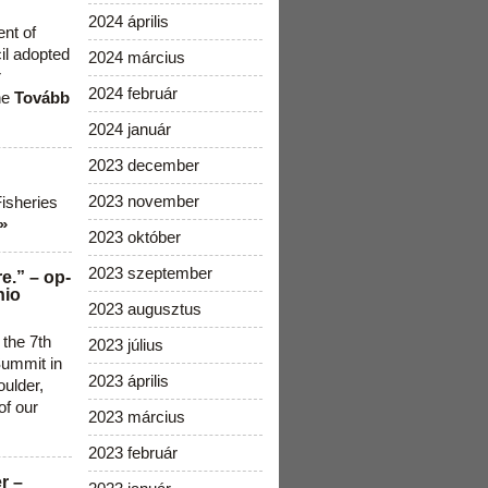
2024 április
ent of
cil adopted
2024 március
r
2024 február
he
Tovább
2024 január
2023 december
2023 november
Fisheries
»
2023 október
2023 szeptember
e.” – op-
nio
2023 augusztus
 the 7th
2023 július
ummit in
2023 április
ulder,
of our
2023 március
2023 február
r –