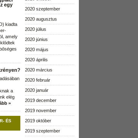
az egy
2020 szeptember
2020 augusztus
) kiadta
2020 július
zer-
ól, amely
2020 június
klődtek
 bőséges
2020 május
2020 április
2020 március
ekrényen?
b adásában
2020 február
2020 január
aknak a
nk elég
2019 december
ább »
2019 november
2019 október
R- ÉS
2019 szeptember