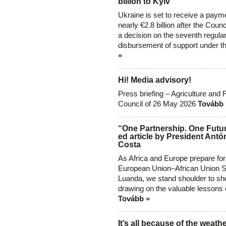
billion to Kyiv
Ukraine is set to receive a paym
nearly €2.8 billion after the Coun
a decision on the seventh regula
disbursement of support under t
»
Hi! Media advisory!
Press briefing – Agriculture and 
Council of 26 May 2026
Tovább 
“One Partnership. One Futur
ed article by President Antó
Costa
As Africa and Europe prepare for
European Union–African Union S
Luanda, we stand shoulder to sho
drawing on the valuable lessons 
Tovább »
It’s all because of the weathe