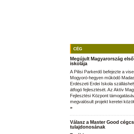
CÉG
Megújult Magyarország első
iskolája
A Pilisi Parkerdő befejezte a vise
Mogyoró-hegyen működő Madas
Erdészeti Erdei Iskola szálláshe
átfogó fejlesztését. Az Aktív Ma
Fejlesztési Központ támogatásá
megvalósult projekt keretei közö
»
Válasz a Master Good cégcs
tulajdonosának