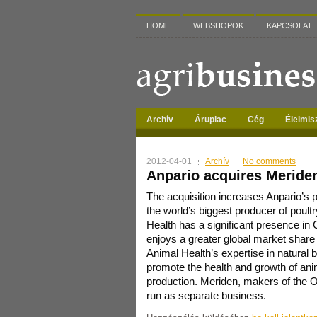
HOME
WEBSHOPOK
KAPCSOLAT
Archív
Árupiac
Cég
Élelmis
2012-04-01
Archív
No comments
Anpario acquires Meride
The acquisition increases Anpario’s
the world’s biggest producer of poul
Health has a significant presence in
enjoys a greater global market share
Animal Health’s expertise in natural
promote the health and growth of ani
production. Meriden, makers of the Or
run as separate business.