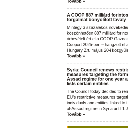
Tovább »
A COOP 887 milliárd forinto
forgalmat bonyolított tavaly
Mintegy 3 százalékos növekedé
köszönhetően 887 milliárd forint
árbevételt ért el a COOP Gazda
Csoport 2025-ben – hangzott el
Hungary Zrt. május 20-i közgyűl
Tovább »
Syria: Council renews restri
measures targeting the forme
Assad regime for one year a
lists certain entities
The Council today decided to re
EU’s restrictive measures target
individuals and entities linked to 
al-Assad regime in Syria until 1 
Tovább »