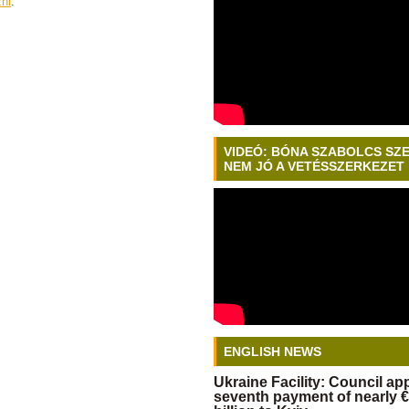
zni
.
VIDEÓ: BÓNA SZABOLCS SZ
NEM JÓ A VETÉSSZERKEZET
ENGLISH NEWS
Ukraine Facility: Council a
seventh payment of nearly €