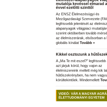
mutatója kevéssel elmarad 
évvel ezelőtti szinttől
Az ENSZ Élelmezésügyi és
Mezőgazdasági Szervezete (FAO
legfrissebb jelentését az élelmis
alapanyagok világpiaci mutatójár
szerint októberben tovább mérsé
az élelmiszerárak, elsősorban a
globális kínálat
Tovább »
Kikkel osztozunk a hűtősz
A „Ma Te mit eszel?” legfrisseb
azt járjuk körül, hogy vajon az
élelmiszereink mellett még kik l
hűtőszekrényben, ha nem vagyu
körültekintőek. Mindemellett
Tov
VIDEÓ: VÁR A MAGYAR AGRÁ
ÉLETTUDOMÁNYI EGYETEM