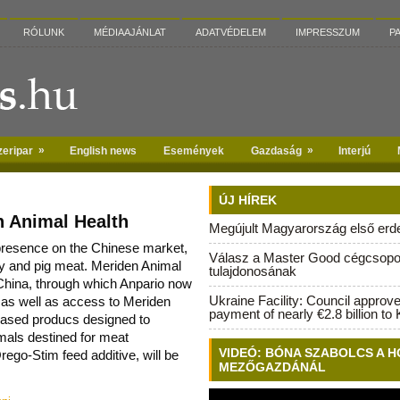
RÓLUNK
MÉDIAAJÁNLAT
ADATVÉDELEM
IMPRESSZUM
P
»
»
zeripar
English news
Események
Gazdaság
Interjú
ÚJ HÍREK
n Animal Health
Megújult Magyarország első erdei
 presence on the Chinese market,
Válasz a Master Good cégcsopo
try and pig meat. Meriden Animal
tulajdonosának
 China, through wh
ich Anpario now
Ukraine Facility: Council approv
 as well as access to Meriden
payment of nearly €2.8 billion to 
 based producs designed to
mals destined for meat
VIDEÓ: BÓNA SZABOLCS A H
ego-Stim feed additive, will be
MEZŐGAZDÁNÁL