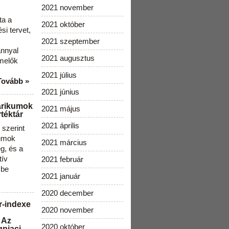
2021 november
ta a
2021 október
i tervet,
2021 szeptember
ánnyal
2021 augusztus
melők
2021 július
Tovább »
2021 június
arikumok
2021 május
téktár
2021 április
szerint
kumok
2021 március
g, és a
tív
2021 február
 be
2021 január
2020 december
r-indexe
2020 november
 Az
2020 október
gpiaci