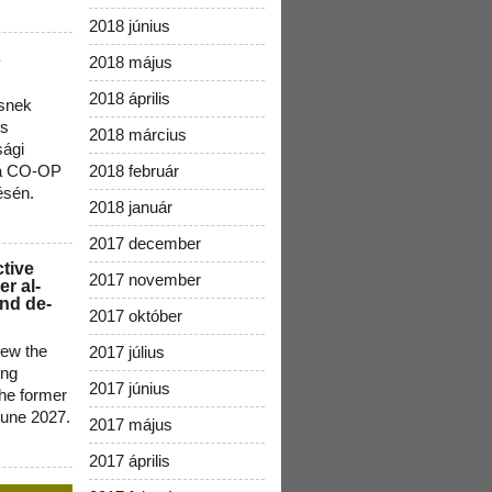
2018 június
s
2018 május
2018 április
snek
os
2018 március
sági
 a CO-OP
2018 február
ésén.
2018 január
2017 december
ctive
2017 november
r al-
nd de-
2017 október
new the
2017 július
ing
2017 június
the former
June 2027.
2017 május
2017 április