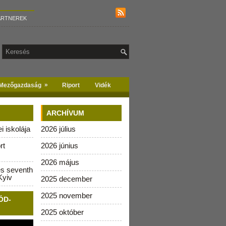
ARTNEREK
»
Mezőgazdaság
Riport
Vidék
ARCHÍVUM
 iskolája
2026 július
rt
2026 június
2026 május
es seventh
Kyiv
2025 december
2025 november
ÓD-
2025 október