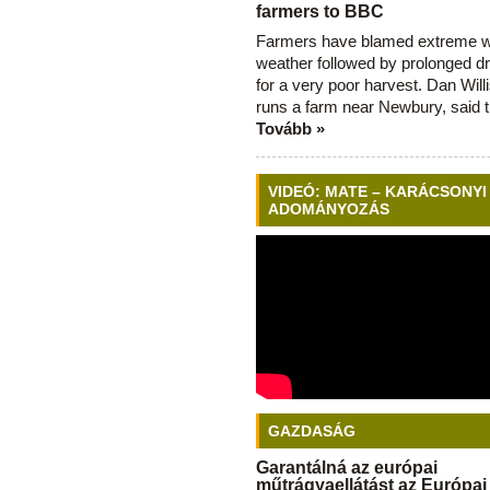
farmers to BBC
Farmers have blamed extreme 
weather followed by prolonged dr
for a very poor harvest. Dan Will
runs a farm near Newbury, said 
Tovább »
VIDEÓ: MATE – KARÁCSONYI
ADOMÁNYOZÁS
GAZDASÁG
Garantálná az európai
műtrágyaellátást az Európai