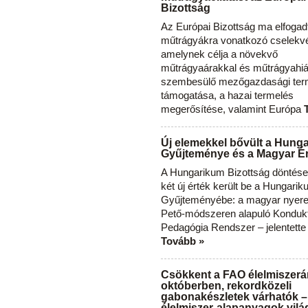
Bizottság
Az Európai Bizottság ma elfogad
műtrágyákra vonatkozó cselekvés
amelynek célja a növekvő
műtrágyaárakkal és műtrágyahi
szembesülő mezőgazdasági ter
támogatása, a hazai termelés
megerősítése, valamint Európa
Új elemekkel bővült a Hung
Gyűjteménye és a Magyar Ér
A Hungarikum Bizottság döntése 
két új érték került be a Hungari
Gyűjteményébe: a magyar nyere
Pető-módszeren alapuló Konduk
Pedagógia Rendszer – jelentette
Tovább »
Csökkent a FAO élelmiszerá
októberben, rekordközeli
gabonakészletek várhatók –
élelmiszer-alapanyagok vilá