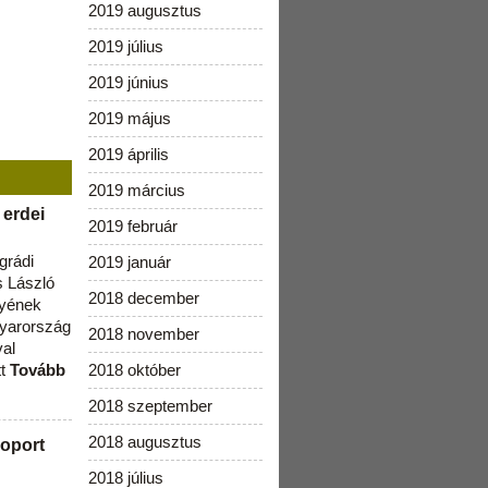
2019 augusztus
2019 július
2019 június
2019 május
2019 április
2019 március
 erdei
2019 február
grádi
2019 január
 László
2018 december
lyének
gyarország
2018 november
val
tt
Tovább
2018 október
2018 szeptember
2018 augusztus
oport
2018 július