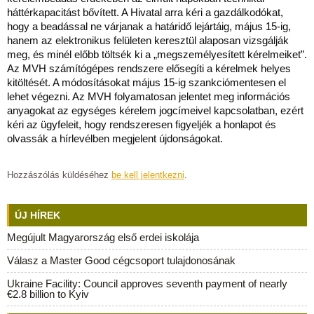
háttérkapacitást bővített. A Hivatal arra kéri a gazdálkodókat,
hogy a beadással ne várjanak a határidő lejártáig, május 15-ig,
hanem az elektronikus felületen keresztül alaposan vizsgálják
meg, és minél előbb töltsék ki a „megszemélyesített kérelmeiket”.
Az MVH számítógépes rendszere elősegíti a kérelmek helyes
kitöltését. A módosításokat május 15-ig szankciómentesen el
lehet végezni. Az MVH folyamatosan jelentet meg információs
anyagokat az egységes kérelem jogcímeivel kapcsolatban, ezért
kéri az ügyfeleit, hogy rendszeresen figyeljék a honlapot és
olvassák a hírlevélben megjelent újdonságokat.
Hozzászólás küldéséhez
be kell jelentkezni
.
ÚJ HÍREK
Megújult Magyarország első erdei iskolája
Válasz a Master Good cégcsoport tulajdonosának
Ukraine Facility: Council approves seventh payment of nearly
€2.8 billion to Kyiv