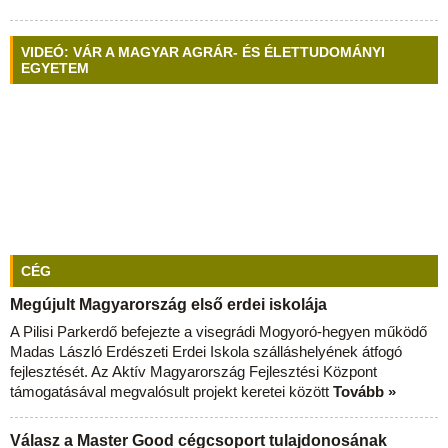
VIDEÓ: VÁR A MAGYAR AGRÁR- ÉS ÉLETTUDOMÁNYI
EGYETEM
CÉG
Megújult Magyarország első erdei iskolája
A Pilisi Parkerdő befejezte a visegrádi Mogyoró-hegyen működő
Madas László Erdészeti Erdei Iskola szálláshelyének átfogó
fejlesztését. Az Aktív Magyarország Fejlesztési Központ
támogatásával megvalósult projekt keretei között
Tovább »
Válasz a Master Good cégcsoport tulajdonosának