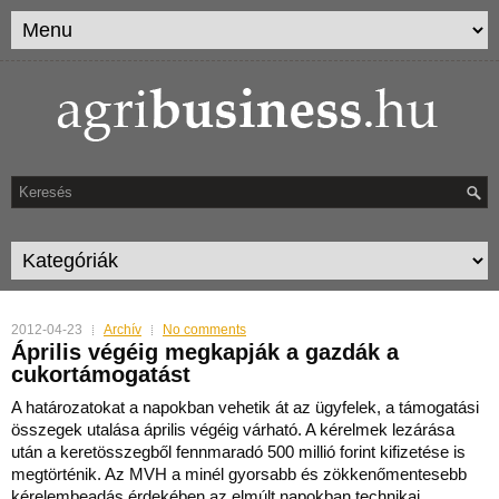
2012-04-23
Archív
No comments
Április végéig megkapják a gazdák a
cukortámogatást
A határozatokat a napokban vehetik át az ügyfelek, a támogatási
összegek utalása április végéig várható.
A kérelmek lezárása
után a keretösszegből fennmaradó 500 millió forint kifizetése is
megtörténik. Az MVH a minél gyorsabb és zökkenőmentesebb
kérelembeadás érdekében az elmúlt napokban technikai