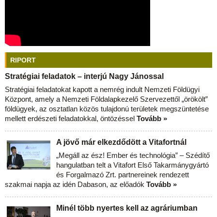
RIPORT
Stratégiai feladatok – interjú Nagy Jánossal
Stratégiai feladatokat kapott a nemrég indult Nemzeti Földügyi
Központ, amely a Nemzeti Földalapkezelő Szervezettől „örökölt”
földügyek, az osztatlan közös tulajdonú területek megszüntetése
mellett erdészeti feladatokkal, öntözéssel
Tovább »
A jövő már elkezdődött a Vitafortnál
„Megáll az ész! Ember és technológia” – Szédítő
hangulatban telt a Vitafort Első Takarmánygyártó
és Forgalmazó Zrt. partnereinek rendezett
szakmai napja az idén Dabason, az előadók
Tovább »
Minél több nyertes kell az agráriumban