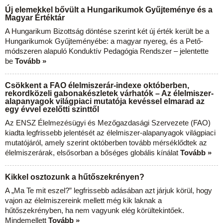
Új elemekkel bővült a Hungarikumok Gyűjteménye és a
Magyar Értéktár
A Hungarikum Bizottság döntése szerint két új érték került be a
Hungarikumok Gyűjteményébe: a magyar nyereg, és a Pető-
módszeren alapuló Konduktív Pedagógia Rendszer – jelentette
be
Tovább »
Csökkent a FAO élelmiszerár-indexe októberben,
rekordközeli gabonakészletek várhatók – Az élelmiszer-
alapanyagok világpiaci mutatója kevéssel elmarad az
egy évvel ezelőtti szinttől
Az ENSZ Élelmezésügyi és Mezőgazdasági Szervezete (FAO)
kiadta legfrissebb jelentését az élelmiszer-alapanyagok világpiaci
mutatójáról, amely szerint októberben tovább mérséklődtek az
élelmiszerárak, elsősorban a bőséges globális kínálat
Tovább »
Kikkel osztozunk a hűtőszekrényen?
A „Ma Te mit eszel?” legfrissebb adásában azt járjuk körül, hogy
vajon az élelmiszereink mellett még kik laknak a
hűtőszekrényben, ha nem vagyunk elég körültekintőek.
Mindemellett
Tovább »