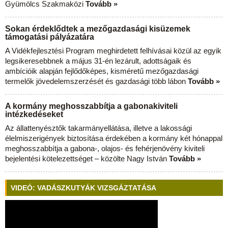
Gyümölcs Szakmaközi
Tovább »
Sokan érdeklődtek a mezőgazdasági kisüzemek
támogatási pályázatára
A Vidékfejlesztési Program meghirdetett felhívásai közül az egyik
legsikeresebbnek a május 31-én lezárult, adottságaik és
ambícióik alapján fejlődőképes, kisméretű mezőgazdasági
termelők jövedelemszerzését és gazdasági több lábon
Tovább »
A kormány meghosszabbítja a gabonakiviteli
intézkedéseket
Az állattenyésztők takarmányellátása, illetve a lakossági
élelmiszerigények biztosítása érdekében a kormány két hónappal
meghosszabbítja a gabona-, olajos- és fehérjenövény kiviteli
bejelentési kötelezettséget – közölte Nagy István
Tovább »
VIDEÓ: VADÁSZKUTYÁK VIZSGÁZTATÁSA