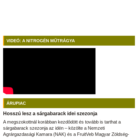
VIDEÓ: A NITROGÉN MŰTRÁGYA
ÁRUPIAC
Hosszú lesz a sárgabarack idei szezonja
A megszokottnál korábban kezdődött és tovább is tarthat a
sárgabarack szezonja az idén – közölte a Nemzeti
Agrárgazdasági Kamara (NAK) és a FruitVeb Magyar Zöldség-