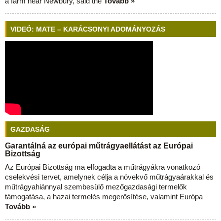
a farm near Newbury, said the
Tovább »
VIDEÓ: MATE – KARÁCSONYI ADOMÁNYOZÁS
GAZDASÁG
Garantálná az európai műtrágyaellátást az Európai
Bizottság
Az Európai Bizottság ma elfogadta a műtrágyákra vonatkozó
cselekvési tervet, amelynek célja a növekvő műtrágyaárakkal és
műtrágyahiánnyal szembesülő mezőgazdasági termelők
támogatása, a hazai termelés megerősítése, valamint Európa
Tovább »