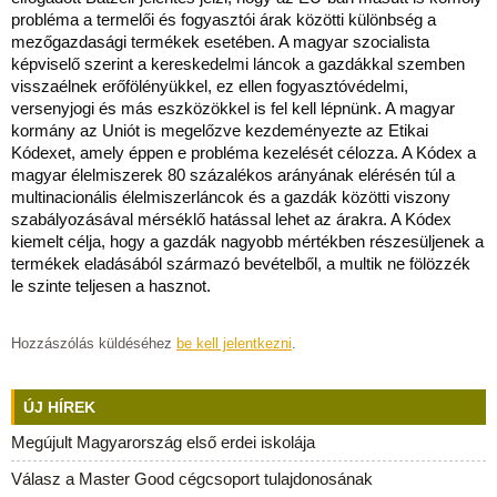
probléma a termelői és fogyasztói árak közötti különbség a
mezőgazdasági termékek esetében. A magyar szocialista
képviselő szerint a kereskedelmi láncok a gazdákkal szemben
visszaélnek erőfölényükkel, ez ellen fogyasztóvédelmi,
versenyjogi és más eszközökkel is fel kell lépnünk. A magyar
kormány az Uniót is megelőzve kezdeményezte az Etikai
Kódexet, amely éppen e probléma kezelését célozza. A Kódex a
magyar élelmiszerek 80 százalékos arányának elérésén túl a
multinacionális élelmiszerláncok és a gazdák közötti viszony
szabályozásával mérséklő hatással lehet az árakra. A Kódex
kiemelt célja, hogy a gazdák nagyobb mértékben részesüljenek a
termékek eladásából származó bevételből, a multik ne fölözzék
le szinte teljesen a hasznot.
Hozzászólás küldéséhez
be kell jelentkezni
.
ÚJ HÍREK
Megújult Magyarország első erdei iskolája
Válasz a Master Good cégcsoport tulajdonosának