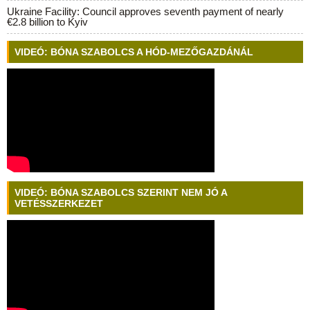
Ukraine Facility: Council approves seventh payment of nearly
€2.8 billion to Kyiv
VIDEÓ: BÓNA SZABOLCS A HÓD-MEZŐGAZDÁNÁL
VIDEÓ: BÓNA SZABOLCS SZERINT NEM JÓ A
VETÉSSZERKEZET