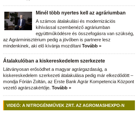
Minél több nyertes kell az agráriumban
A számos átalakulási és modernizációs
kihívással szembenéző agráriumban
együttműködésre és összefogásra van szükség,
az Agrárminisztérium pedig a jövőben is partnere lesz
mindenkinek, aki elő kívánja mozdítani
Tovább »
Átalakulóban a kiskereskedelem szerkezete
Látványosan erősödhet a magyar agrárgazdaság, a
kiskereskedelem szerkezeti átalakulása pedig már elkezdődött –
mondja Fórián Zoltán, az Erste Bank Agrár Kompetencia Központ
vezető agrárszakértője.
Tovább »
VIDEÓ: A NITROGÉNMŰVEK ZRT. AZ AGROMASHEXPO-N