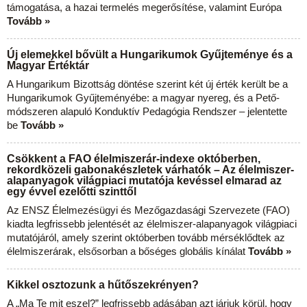
támogatása, a hazai termelés megerősítése, valamint Európa
Tovább »
Új elemekkel bővült a Hungarikumok Gyűjteménye és a
Magyar Értéktár
A Hungarikum Bizottság döntése szerint két új érték került be a
Hungarikumok Gyűjteményébe: a magyar nyereg, és a Pető-
módszeren alapuló Konduktív Pedagógia Rendszer – jelentette
be
Tovább »
Csökkent a FAO élelmiszerár-indexe októberben,
rekordközeli gabonakészletek várhatók – Az élelmiszer-
alapanyagok világpiaci mutatója kevéssel elmarad az
egy évvel ezelőtti szinttől
Az ENSZ Élelmezésügyi és Mezőgazdasági Szervezete (FAO)
kiadta legfrissebb jelentését az élelmiszer-alapanyagok világpiaci
mutatójáról, amely szerint októberben tovább mérséklődtek az
élelmiszerárak, elsősorban a bőséges globális kínálat
Tovább »
Kikkel osztozunk a hűtőszekrényen?
A „Ma Te mit eszel?” legfrissebb adásában azt járjuk körül, hogy