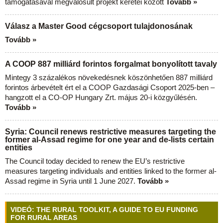
támogatásával megvalósult projekt keretei között
Tovább »
Válasz a Master Good cégcsoport tulajdonosának
Tovább »
A COOP 887 milliárd forintos forgalmat bonyolított tavaly
Mintegy 3 százalékos növekedésnek köszönhetően 887 milliárd
forintos árbevételt ért el a COOP Gazdasági Csoport 2025-ben –
hangzott el a CO-OP Hungary Zrt. május 20-i közgyűlésén.
Tovább »
Syria: Council renews restrictive measures targeting the
former al-Assad regime for one year and de-lists certain
entities
The Council today decided to renew the EU’s restrictive
measures targeting individuals and entities linked to the former al-
Assad regime in Syria until 1 June 2027.
Tovább »
VIDEÓ: THE RURAL TOOLKIT, A GUIDE TO EU FUNDING
FOR RURAL AREAS