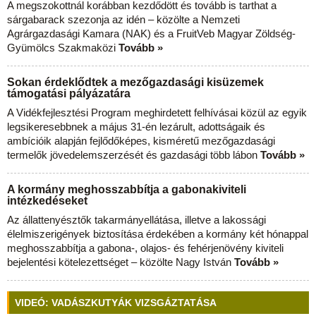
A megszokottnál korábban kezdődött és tovább is tarthat a
sárgabarack szezonja az idén – közölte a Nemzeti
Agrárgazdasági Kamara (NAK) és a FruitVeb Magyar Zöldség-
Gyümölcs Szakmaközi
Tovább »
Sokan érdeklődtek a mezőgazdasági kisüzemek
támogatási pályázatára
A Vidékfejlesztési Program meghirdetett felhívásai közül az egyik
legsikeresebbnek a május 31-én lezárult, adottságaik és
ambícióik alapján fejlődőképes, kisméretű mezőgazdasági
termelők jövedelemszerzését és gazdasági több lábon
Tovább »
A kormány meghosszabbítja a gabonakiviteli
intézkedéseket
Az állattenyésztők takarmányellátása, illetve a lakossági
élelmiszerigények biztosítása érdekében a kormány két hónappal
meghosszabbítja a gabona-, olajos- és fehérjenövény kiviteli
bejelentési kötelezettséget – közölte Nagy István
Tovább »
VIDEÓ: VADÁSZKUTYÁK VIZSGÁZTATÁSA