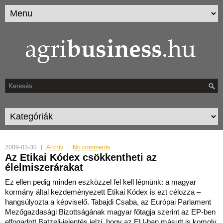
2009-03-30
Archív
No comments
Az Etikai Kódex csökkentheti az
élelmiszerárakat
Ez ellen pedig minden eszközzel fel kell lépnünk: a magyar
kormány által kezdeményezett Etikai Kódex is ezt célozza –
hangsúlyozta a képviselő. Tabajdi Csaba, az Európai Parlament
Mezőgaz
dasági Bizottságának magyar főtagja szerint az EP-ben
elfogadott Batzeli-jelentés jelzi, hogy az EU-ban másutt is komoly