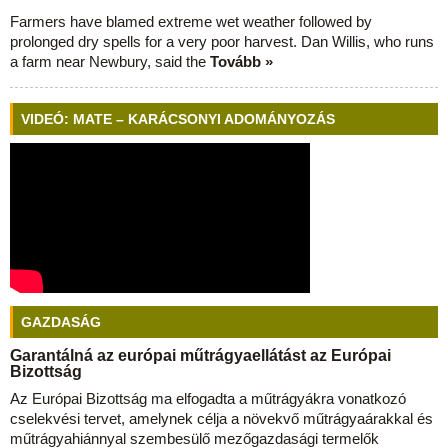
Farmers have blamed extreme wet weather followed by
prolonged dry spells for a very poor harvest. Dan Willis, who runs
a farm near Newbury, said the
Tovább »
VIDEÓ: MATE – KARÁCSONYI ADOMÁNYOZÁS
GAZDASÁG
Garantálná az európai műtrágyaellátást az Európai
Bizottság
Az Európai Bizottság ma elfogadta a műtrágyákra vonatkozó
cselekvési tervet, amelynek célja a növekvő műtrágyaárakkal és
műtrágyahiánnyal szembesülő mezőgazdasági termelők