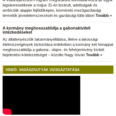
legsikeresebbnek a május 31-én lezárult, adottságaik és
ambícióik alapján fejlődőképes, kisméretű mezőgazdasági
termelők jövedelemszerzését és gazdasági több lábon
Tovább »
A kormány meghosszabbítja a gabonakiviteli
intézkedéseket
Az állattenyésztők takarmányellátása, illetve a lakossági
élelmiszerigények biztosítása érdekében a kormány két hónappal
meghosszabbítja a gabona-, olajos- és fehérjenövény kiviteli
bejelentési kötelezettséget – közölte Nagy István
Tovább »
VIDEÓ: VADÁSZKUTYÁK VIZSGÁZTATÁSA