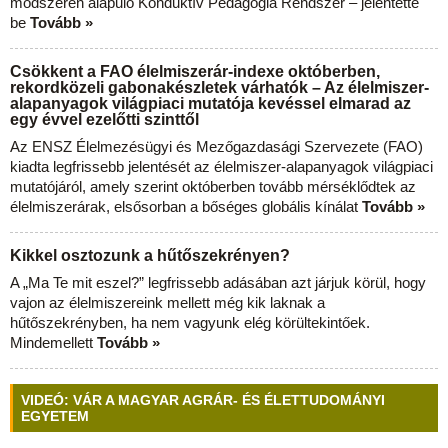
módszeren alapuló Konduktív Pedagógia Rendszer – jelentette
be
Tovább »
Csökkent a FAO élelmiszerár-indexe októberben,
rekordközeli gabonakészletek várhatók – Az élelmiszer-
alapanyagok világpiaci mutatója kevéssel elmarad az
egy évvel ezelőtti szinttől
Az ENSZ Élelmezésügyi és Mezőgazdasági Szervezete (FAO)
kiadta legfrissebb jelentését az élelmiszer-alapanyagok világpiaci
mutatójáról, amely szerint októberben tovább mérséklődtek az
élelmiszerárak, elsősorban a bőséges globális kínálat
Tovább »
Kikkel osztozunk a hűtőszekrényen?
A „Ma Te mit eszel?” legfrissebb adásában azt járjuk körül, hogy
vajon az élelmiszereink mellett még kik laknak a
hűtőszekrényben, ha nem vagyunk elég körültekintőek.
Mindemellett
Tovább »
VIDEÓ: VÁR A MAGYAR AGRÁR- ÉS ÉLETTUDOMÁNYI
EGYETEM