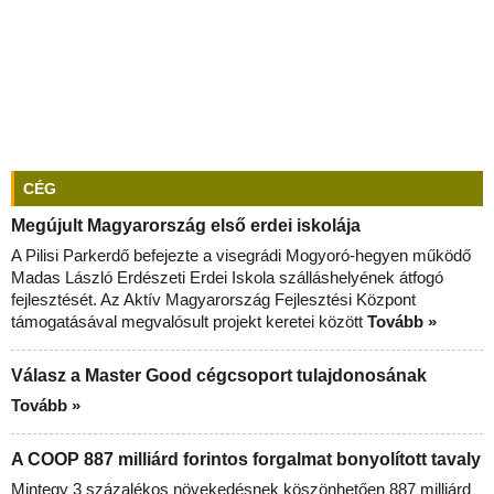
CÉG
Megújult Magyarország első erdei iskolája
A Pilisi Parkerdő befejezte a visegrádi Mogyoró-hegyen működő
Madas László Erdészeti Erdei Iskola szálláshelyének átfogó
fejlesztését. Az Aktív Magyarország Fejlesztési Központ
támogatásával megvalósult projekt keretei között
Tovább »
Válasz a Master Good cégcsoport tulajdonosának
Tovább »
A COOP 887 milliárd forintos forgalmat bonyolított tavaly
Mintegy 3 százalékos növekedésnek köszönhetően 887 milliárd