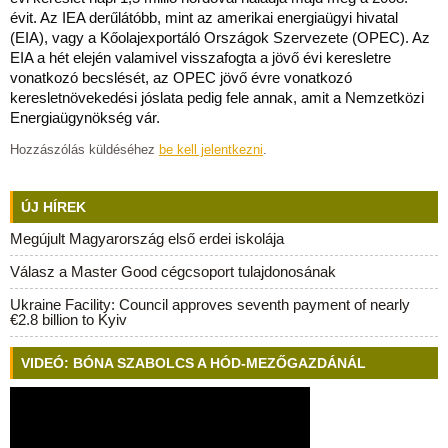
évit. Az IEA derűlátóbb, mint az amerikai energiaügyi hivatal
(EIA), vagy a Kőolajexportáló Országok Szervezete (OPEC). Az
EIA a hét elején valamivel visszafogta a jövő évi keresletre
vonatkozó becslését, az OPEC jövő évre vonatkozó
keresletnövekedési jóslata pedig fele annak, amit a Nemzetközi
Energiaügynökség vár.
Hozzászólás küldéséhez
be kell jelentkezni
.
ÚJ HÍREK
Megújult Magyarország első erdei iskolája
Válasz a Master Good cégcsoport tulajdonosának
Ukraine Facility: Council approves seventh payment of nearly
€2.8 billion to Kyiv
VIDEÓ: BÓNA SZABOLCS A HÓD-MEZŐGAZDÁNÁL