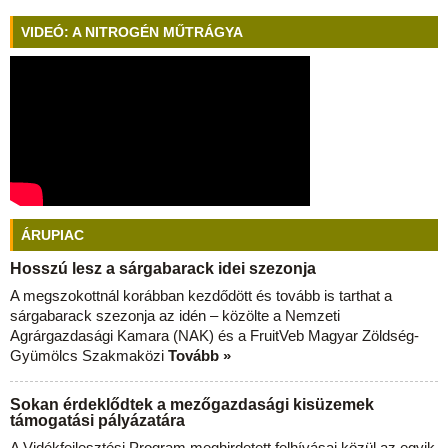
VIDEÓ: A NITROGÉN MŰTRÁGYA
ÁRUPIAC
Hosszú lesz a sárgabarack idei szezonja
A megszokottnál korábban kezdődött és tovább is tarthat a
sárgabarack szezonja az idén – közölte a Nemzeti
Agrárgazdasági Kamara (NAK) és a FruitVeb Magyar Zöldség-
Gyümölcs Szakmaközi
Tovább »
Sokan érdeklődtek a mezőgazdasági kisüzemek
támogatási pályázatára
A Vidékfejlesztési Program meghirdetett felhívásai közül az egyik