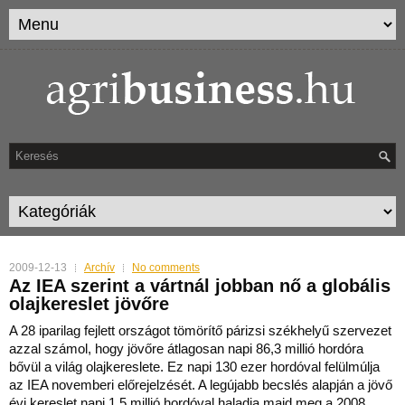
2009-12-13
Archív
No comments
Az IEA szerint a vártnál jobban nő a globális
olajkereslet jövőre
A 28 iparilag fejlett országot tömörítő párizsi székhelyű szervezet
azzal számol, hogy jövőre átlagosan napi 86,3 millió hordóra
bővül a világ olajkereslete. Ez napi 130
ezer hordóval felülmúlja
az IEA novemberi előrejelzését. A legújabb becslés alapján a jövő
évi kereslet napi 1,5 millió hordóval haladja majd meg a 2008.