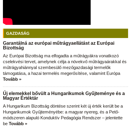
GAZDASÁG
Garantálná az európai műtrágyaellátást az Európai
Bizottság
Az Európai Bizottság ma elfogadta a műtrágyákra vonatkozó
cselekvési tervet, amelynek célja a növekvő műtrágyaárakkal és
műtrágyahiánnyal szembesülő mezőgazdasági termelők
támogatása, a hazai termelés megerősítése, valamint Európa
Tovább »
Új elemekkel bővült a Hungarikumok Gyűjteménye és a
Magyar Értéktár
A Hungarikum Bizottság döntése szerint két új érték került be a
Hungarikumok Gyűjteményébe: a magyar nyereg, és a Pető-
módszeren alapuló Konduktív Pedagógia Rendszer – jelentette
be
Tovább »