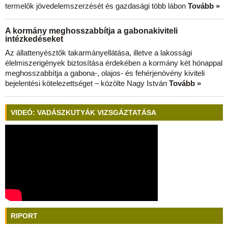
termelők jövedelemszerzését és gazdasági több lábon
Tovább »
A kormány meghosszabbítja a gabonakiviteli
intézkedéseket
Az állattenyésztők takarmányellátása, illetve a lakossági
élelmiszerigények biztosítása érdekében a kormány két hónappal
meghosszabbítja a gabona-, olajos- és fehérjenövény kiviteli
bejelentési kötelezettséget – közölte Nagy István
Tovább »
VIDEÓ: VADÁSZKUTYÁK VIZSGÁZTATÁSA
RIPORT