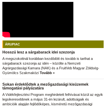
ÁRUPIAC
Hosszú lesz a sárgabarack idei szezonja
A megszokottnál korábban kezdődött és tovább is tarthat a
sárgabarack szezonja az idén – közölte a Nemzeti
Agrárgazdasági Kamara (NAK) és a FruitVeb Magyar Zöldség-
Gyümölcs Szakmaközi
Tovább »
Sokan érdeklődtek a mezőgazdasági kisüzemek
támogatási pályázatára
A Vidékfejlesztési Program meghirdetett felhívásai közül az egyik
legsikeresebbnek a május 31-én lezárult, adottságaik és
ambícióik alapján fejlődőképes, kisméretű mezőgazdasági