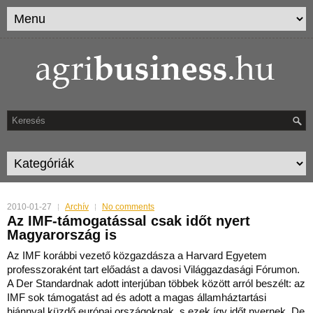
2010-01-27
Archív
No comments
Az IMF-támogatással csak időt nyert
Magyarország is
Az IMF korábbi vezető közgazdásza a Harvard Egyetem
professzoraként tart előadást a davosi Világgazdasági Fórumon.
A Der Standardnak adott interjúban többek között arról beszélt: az
IM
F sok támogatást ad és adott a magas államháztartási
hiánnyal küzdő európai országoknak, s ezek így időt nyernek. De