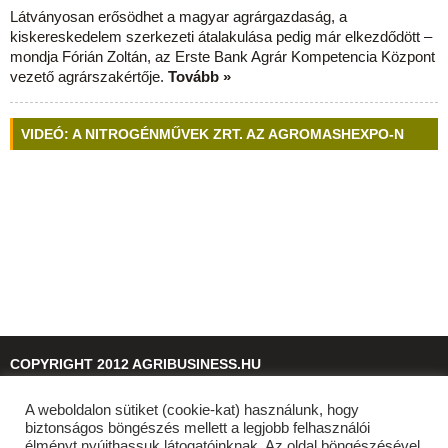
Látványosan erősödhet a magyar agrárgazdaság, a
kiskereskedelem szerkezeti átalakulása pedig már elkezdődött –
mondja Fórián Zoltán, az Erste Bank Agrár Kompetencia Központ
vezető agrárszakértője.
Tovább »
VIDEÓ: A NITROGÉNMŰVEK ZRT. AZ AGROMASHEXPO-N
COPYRIGHT 2012 AGRIBUSINESS.HU
A weboldalon sütiket (cookie-kat) használunk, hogy
© 2026
agribusiness.hu
biztonságos böngészés mellett a legjobb felhasználói
élményt nyújthassuk látogatóinknak. Az oldal böngészésével