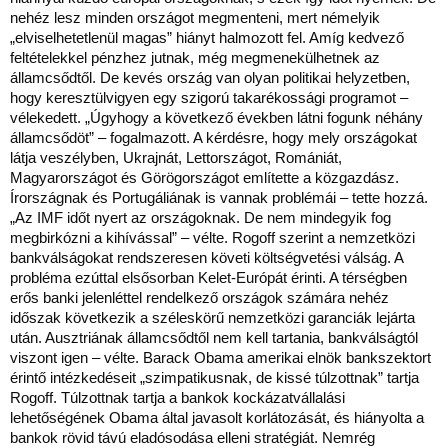
nehéz lesz minden országot megmenteni, mert némelyik
„elviselhetetlenül magas” hiányt halmozott fel. Amíg kedvező
feltételekkel pénzhez jutnak, még megmenekülhetnek az
államcsődtől. De kevés ország van olyan politikai helyzetben,
hogy keresztülvigyen egy szigorú takarékossági programot –
vélekedett. „Úgyhogy a következő években látni fogunk néhány
államcsődöt” – fogalmazott. A kérdésre, hogy mely országokat
látja veszélyben, Ukrajnát, Lettországot, Romániát,
Magyarországot és Görögországot említette a közgazdász.
Írországnak és Portugáliának is vannak problémái – tette hozzá.
„Az IMF időt nyert az országoknak. De nem mindegyik fog
megbirkózni a kihívással” – vélte. Rogoff szerint a nemzetközi
bankválságokat rendszeresen követi költségvetési válság. A
probléma ezúttal elsősorban Kelet-Európát érinti. A térségben
erős banki jelenléttel rendelkező országok számára nehéz
időszak következik a széleskörű nemzetközi garanciák lejárta
után. Ausztriának államcsődtől nem kell tartania, bankválságtól
viszont igen – vélte. Barack Obama amerikai elnök bankszektort
érintő intézkedéseit „szimpatikusnak, de kissé túlzottnak” tartja
Rogoff. Túlzottnak tartja a bankok kockázatvállalási
lehetőségének Obama által javasolt korlátozását, és hiányolta a
bankok rövid távú eladósodása elleni stratégiát. Nemrég