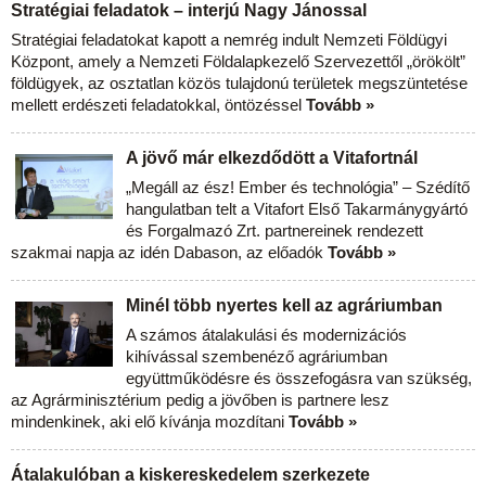
Stratégiai feladatok – interjú Nagy Jánossal
Stratégiai feladatokat kapott a nemrég indult Nemzeti Földügyi
Központ, amely a Nemzeti Földalapkezelő Szervezettől „örökölt”
földügyek, az osztatlan közös tulajdonú területek megszüntetése
mellett erdészeti feladatokkal, öntözéssel
Tovább »
A jövő már elkezdődött a Vitafortnál
„Megáll az ész! Ember és technológia” – Szédítő
hangulatban telt a Vitafort Első Takarmánygyártó
és Forgalmazó Zrt. partnereinek rendezett
szakmai napja az idén Dabason, az előadók
Tovább »
Minél több nyertes kell az agráriumban
A számos átalakulási és modernizációs
kihívással szembenéző agráriumban
együttműködésre és összefogásra van szükség,
az Agrárminisztérium pedig a jövőben is partnere lesz
mindenkinek, aki elő kívánja mozdítani
Tovább »
Átalakulóban a kiskereskedelem szerkezete