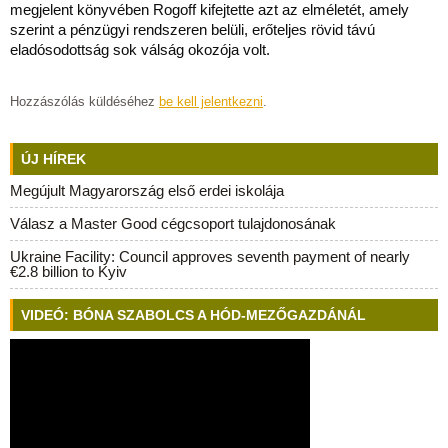
megjelent könyvében Rogoff kifejtette azt az elméletét, amely
szerint a pénzügyi rendszeren belüli, erőteljes rövid távú
eladósodottság sok válság okozója volt.
Hozzászólás küldéséhez
be kell jelentkezni
.
ÚJ HÍREK
Megújult Magyarország első erdei iskolája
Válasz a Master Good cégcsoport tulajdonosának
Ukraine Facility: Council approves seventh payment of nearly
€2.8 billion to Kyiv
VIDEÓ: BÓNA SZABOLCS A HÓD-MEZŐGAZDÁNÁL