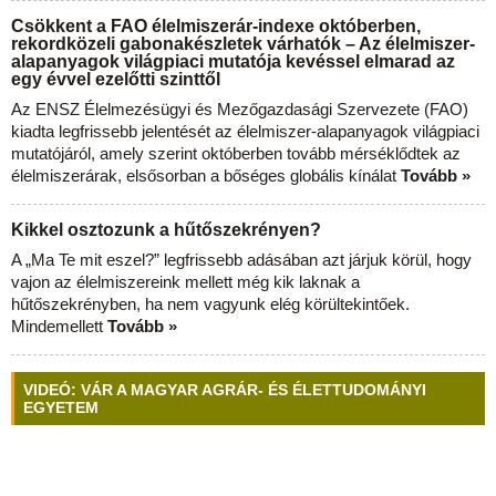
Csökkent a FAO élelmiszerár-indexe októberben,
rekordközeli gabonakészletek várhatók – Az élelmiszer-
alapanyagok világpiaci mutatója kevéssel elmarad az
egy évvel ezelőtti szinttől
Az ENSZ Élelmezésügyi és Mezőgazdasági Szervezete (FAO)
kiadta legfrissebb jelentését az élelmiszer-alapanyagok világpiaci
mutatójáról, amely szerint októberben tovább mérséklődtek az
élelmiszerárak, elsősorban a bőséges globális kínálat
Tovább »
Kikkel osztozunk a hűtőszekrényen?
A „Ma Te mit eszel?” legfrissebb adásában azt járjuk körül, hogy
vajon az élelmiszereink mellett még kik laknak a
hűtőszekrényben, ha nem vagyunk elég körültekintőek.
Mindemellett
Tovább »
VIDEÓ: VÁR A MAGYAR AGRÁR- ÉS ÉLETTUDOMÁNYI
EGYETEM