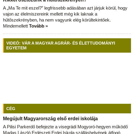
A „Ma Te mit eszel?” legfrissebb adásában azt járjuk körül, hogy
vajon az élelmiszereink mellett még kik laknak a
hűtőszekrényben, ha nem vagyunk elég körültekintőek.
Mindemellett
Tovább »
VIDEÓ: VÁR A MAGYAR AGRÁR- ÉS ÉLETTUDOMÁNYI
EGYETEM
CÉG
Megújult Magyarország első erdei iskolája
A Pilisi Parkerdő befejezte a visegrádi Mogyoró-hegyen működő
Madas László Erdészeti Erdei Iskola szálláshelyének átfogó