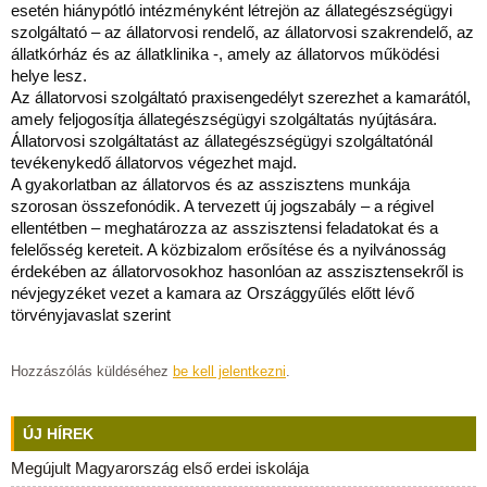
esetén hiánypótló intézményként létrejön az állategészségügyi
szolgáltató – az állatorvosi rendelő, az állatorvosi szakrendelő, az
állatkórház és az állatklinika -, amely az állatorvos működési
helye lesz.
Az állatorvosi szolgáltató praxisengedélyt szerezhet a kamarától,
amely feljogosítja állategészségügyi szolgáltatás nyújtására.
Állatorvosi szolgáltatást az állategészségügyi szolgáltatónál
tevékenykedő állatorvos végezhet majd.
A gyakorlatban az állatorvos és az asszisztens munkája
szorosan összefonódik. A tervezett új jogszabály – a régivel
ellentétben – meghatározza az asszisztensi feladatokat és a
felelősség kereteit. A közbizalom erősítése és a nyilvánosság
érdekében az állatorvosokhoz hasonlóan az asszisztensekről is
névjegyzéket vezet a kamara az Országgyűlés előtt lévő
törvényjavaslat szerint
Hozzászólás küldéséhez
be kell jelentkezni
.
ÚJ HÍREK
Megújult Magyarország első erdei iskolája