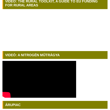
VIDEÓ: THE RURAL TOOLKIT, A GUIDE TO EU FUNDING
FOR RURAL AREAS
VIDEÓ: A NITROGÉN MŰTRÁGYA
ÁRUPIAC