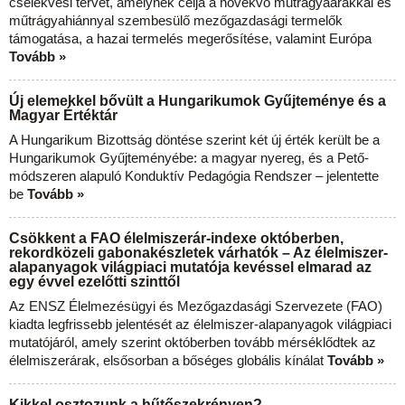
cselekvési tervet, amelynek célja a növekvő műtrágyaárakkal és
műtrágyahiánnyal szembesülő mezőgazdasági termelők
támogatása, a hazai termelés megerősítése, valamint Európa
Tovább »
Új elemekkel bővült a Hungarikumok Gyűjteménye és a
Magyar Értéktár
A Hungarikum Bizottság döntése szerint két új érték került be a
Hungarikumok Gyűjteményébe: a magyar nyereg, és a Pető-
módszeren alapuló Konduktív Pedagógia Rendszer – jelentette
be
Tovább »
Csökkent a FAO élelmiszerár-indexe októberben,
rekordközeli gabonakészletek várhatók – Az élelmiszer-
alapanyagok világpiaci mutatója kevéssel elmarad az
egy évvel ezelőtti szinttől
Az ENSZ Élelmezésügyi és Mezőgazdasági Szervezete (FAO)
kiadta legfrissebb jelentését az élelmiszer-alapanyagok világpiaci
mutatójáról, amely szerint októberben tovább mérséklődtek az
élelmiszerárak, elsősorban a bőséges globális kínálat
Tovább »
Kikkel osztozunk a hűtőszekrényen?