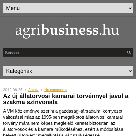
2012-06-25
Archív
No comments
Az új állatorvosi kamarai törvénnyel javul a
szakma színvonala
A VM közleménye szerint a gazdasági-társadalmi környezet
változásai miatt az 1995-ben megalkotott állatorvosi kamarai
törvény mára nem képes megfelelő keretet biztosítani az
állatorvosok és a kamara működéséhez, ezért a módosítása
helyett új törvény megalkotása vált szükségessé.