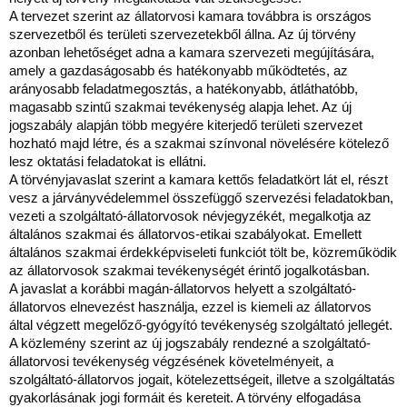
A tervezet szerint az állatorvosi kamara továbbra is országos
szervezetből és területi szervezetekből állna. Az új törvény
azonban lehetőséget adna a kamara szervezeti megújítására,
amely a gazdaságosabb és hatékonyabb működtetés, az
arányosabb feladatmegosztás, a hatékonyabb, átláthatóbb,
magasabb szintű szakmai tevékenység alapja lehet. Az új
jogszabály alapján több megyére kiterjedő területi szervezet
hozható majd létre, és a szakmai színvonal növelésére kötelező
lesz oktatási feladatokat is ellátni.
A törvényjavaslat szerint a kamara kettős feladatkört lát el, részt
vesz a járványvédelemmel összefüggő szervezési feladatokban,
vezeti a szolgáltató-állatorvosok névjegyzékét, megalkotja az
általános szakmai és állatorvos-etikai szabályokat. Emellett
általános szakmai érdekképviseleti funkciót tölt be, közreműködik
az állatorvosok szakmai tevékenységét érintő jogalkotásban.
A javaslat a korábbi magán-állatorvos helyett a szolgáltató-
állatorvos elnevezést használja, ezzel is kiemeli az állatorvos
által végzett megelőző-gyógyító tevékenység szolgáltató jellegét.
A közlemény szerint az új jogszabály rendezné a szolgáltató-
állatorvosi tevékenység végzésének követelményeit, a
szolgáltató-állatorvos jogait, kötelezettségeit, illetve a szolgáltatás
gyakorlásának jogi formáit és kereteit. A törvény elfogadása