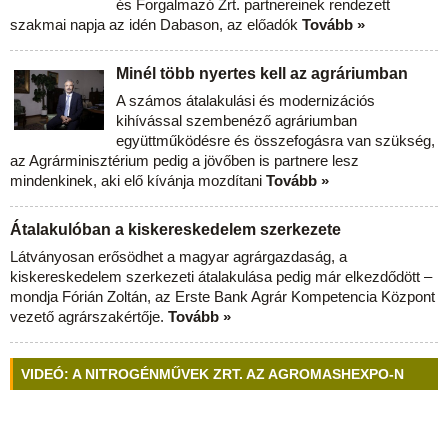
és Forgalmazó Zrt. partnereinek rendezett
szakmai napja az idén Dabason, az előadók
Tovább »
Minél több nyertes kell az agráriumban
A számos átalakulási és modernizációs
kihívással szembenéző agráriumban
együttműködésre és összefogásra van szükség,
az Agrárminisztérium pedig a jövőben is partnere lesz
mindenkinek, aki elő kívánja mozdítani
Tovább »
Átalakulóban a kiskereskedelem szerkezete
Látványosan erősödhet a magyar agrárgazdaság, a
kiskereskedelem szerkezeti átalakulása pedig már elkezdődött –
mondja Fórián Zoltán, az Erste Bank Agrár Kompetencia Központ
vezető agrárszakértője.
Tovább »
VIDEÓ: A NITROGÉNMŰVEK ZRT. AZ AGROMASHEXPO-N