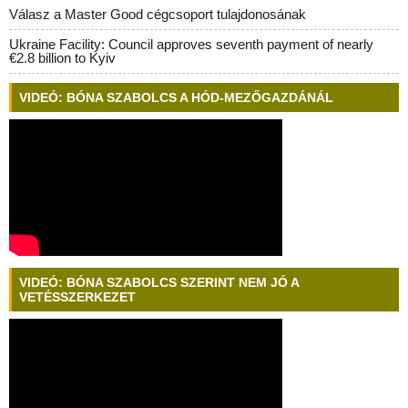
Válasz a Master Good cégcsoport tulajdonosának
Ukraine Facility: Council approves seventh payment of nearly
€2.8 billion to Kyiv
VIDEÓ: BÓNA SZABOLCS A HÓD-MEZŐGAZDÁNÁL
VIDEÓ: BÓNA SZABOLCS SZERINT NEM JÓ A
VETÉSSZERKEZET