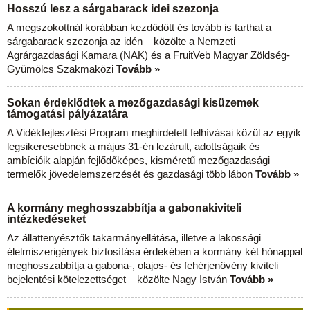
Hosszú lesz a sárgabarack idei szezonja
A megszokottnál korábban kezdődött és tovább is tarthat a
sárgabarack szezonja az idén – közölte a Nemzeti
Agrárgazdasági Kamara (NAK) és a FruitVeb Magyar Zöldség-
Gyümölcs Szakmaközi
Tovább »
Sokan érdeklődtek a mezőgazdasági kisüzemek
támogatási pályázatára
A Vidékfejlesztési Program meghirdetett felhívásai közül az egyik
legsikeresebbnek a május 31-én lezárult, adottságaik és
ambícióik alapján fejlődőképes, kisméretű mezőgazdasági
termelők jövedelemszerzését és gazdasági több lábon
Tovább »
A kormány meghosszabbítja a gabonakiviteli
intézkedéseket
Az állattenyésztők takarmányellátása, illetve a lakossági
élelmiszerigények biztosítása érdekében a kormány két hónappal
meghosszabbítja a gabona-, olajos- és fehérjenövény kiviteli
bejelentési kötelezettséget – közölte Nagy István
Tovább »