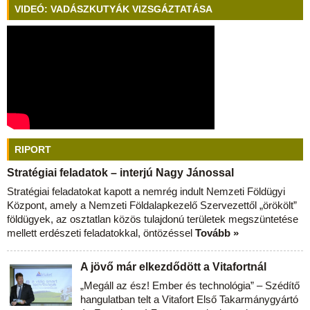
VIDEÓ: VADÁSZKUTYÁK VIZSGÁZTATÁSA
RIPORT
Stratégiai feladatok – interjú Nagy Jánossal
Stratégiai feladatokat kapott a nemrég indult Nemzeti Földügyi
Központ, amely a Nemzeti Földalapkezelő Szervezettől „örökölt”
földügyek, az osztatlan közös tulajdonú területek megszüntetése
mellett erdészeti feladatokkal, öntözéssel
Tovább »
A jövő már elkezdődött a Vitafortnál
„Megáll az ész! Ember és technológia” – Szédítő
hangulatban telt a Vitafort Első Takarmánygyártó