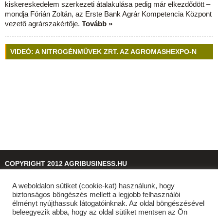
kiskereskedelem szerkezeti átalakulása pedig már elkezdődött –
mondja Fórián Zoltán, az Erste Bank Agrár Kompetencia Központ
vezető agrárszakértője.
Tovább »
VIDEÓ: A NITROGÉNMŰVEK ZRT. AZ AGROMASHEXPO-N
COPYRIGHT 2012 AGRIBUSINESS.HU
A weboldalon sütiket (cookie-kat) használunk, hogy
© 2026
agribusiness.hu
biztonságos böngészés mellett a legjobb felhasználói
élményt nyújthassuk látogatóinknak. Az oldal böngészésével
beleegyezik abba, hogy az oldal sütiket mentsen az Ön