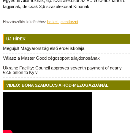
Egyesült Államoknak, 6,0 százalékosat az EU G20-hoz tartozó
tagjainak, de csak 3,6 százalékosat Kínának.
Hozzászólás küldéséhez
be kell jelentkezni
.
ÚJ HÍREK
Megújult Magyarország első erdei iskolája
Válasz a Master Good cégcsoport tulajdonosának
Ukraine Facility: Council approves seventh payment of nearly
€2.8 billion to Kyiv
VIDEÓ: BÓNA SZABOLCS A HÓD-MEZŐGAZDÁNÁL