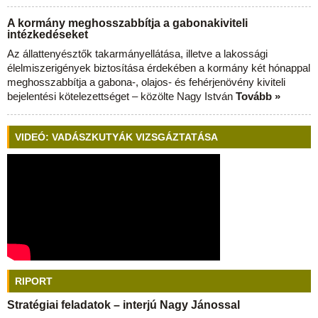
A kormány meghosszabbítja a gabonakiviteli
intézkedéseket
Az állattenyésztők takarmányellátása, illetve a lakossági
élelmiszerigények biztosítása érdekében a kormány két hónappal
meghosszabbítja a gabona-, olajos- és fehérjenövény kiviteli
bejelentési kötelezettséget – közölte Nagy István
Tovább »
VIDEÓ: VADÁSZKUTYÁK VIZSGÁZTATÁSA
RIPORT
Stratégiai feladatok – interjú Nagy Jánossal