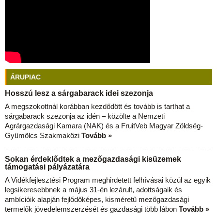
ÁRUPIAC
Hosszú lesz a sárgabarack idei szezonja
A megszokottnál korábban kezdődött és tovább is tarthat a
sárgabarack szezonja az idén – közölte a Nemzeti
Agrárgazdasági Kamara (NAK) és a FruitVeb Magyar Zöldség-
Gyümölcs Szakmaközi
Tovább »
Sokan érdeklődtek a mezőgazdasági kisüzemek
támogatási pályázatára
A Vidékfejlesztési Program meghirdetett felhívásai közül az egyik
legsikeresebbnek a május 31-én lezárult, adottságaik és
ambícióik alapján fejlődőképes, kisméretű mezőgazdasági
termelők jövedelemszerzését és gazdasági több lábon
Tovább »