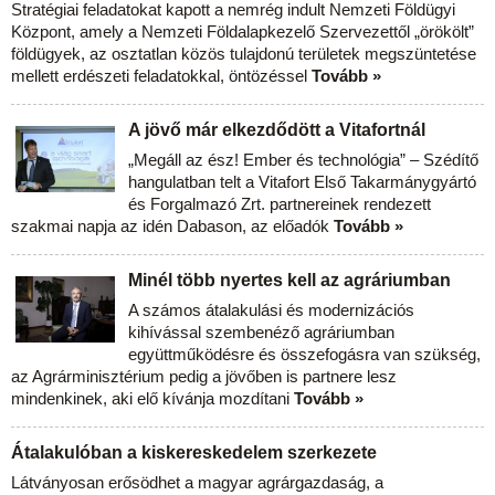
Stratégiai feladatokat kapott a nemrég indult Nemzeti Földügyi
Központ, amely a Nemzeti Földalapkezelő Szervezettől „örökölt”
földügyek, az osztatlan közös tulajdonú területek megszüntetése
mellett erdészeti feladatokkal, öntözéssel
Tovább »
A jövő már elkezdődött a Vitafortnál
„Megáll az ész! Ember és technológia” – Szédítő
hangulatban telt a Vitafort Első Takarmánygyártó
és Forgalmazó Zrt. partnereinek rendezett
szakmai napja az idén Dabason, az előadók
Tovább »
Minél több nyertes kell az agráriumban
A számos átalakulási és modernizációs
kihívással szembenéző agráriumban
együttműködésre és összefogásra van szükség,
az Agrárminisztérium pedig a jövőben is partnere lesz
mindenkinek, aki elő kívánja mozdítani
Tovább »
Átalakulóban a kiskereskedelem szerkezete
Látványosan erősödhet a magyar agrárgazdaság, a