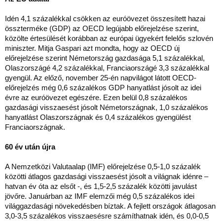
Idén 4,1 százalékkal csökken az euróövezet összesített hazai
összterméke (GDP) az OECD legújabb előrejelzése szerint,
közölte értesülését korábban az európai ügyekért felelős szlovén
miniszter. Mitja Gaspari azt mondta, hogy az OECD új
előrejelzése szerint Németország gazdasága 5,1 százalékkal,
Olaszországé 4,2 százalékkal, Franciaországé 3,3 százalékkal
gyengül. Az előző, november 25-én napvilágot látott OECD-
előrejelzés még 0,6 százalékos GDP hanyatlást jósolt az idei
évre az euróövezet egészére. Ezen belül 0,8 százalékos
gazdasági visszaesést jósolt Németországnak, 1,0 százalékos
hanyatlást Olaszországnak és 0,4 százalékos gyengülést
Franciaországnak.
60 év után újra
A Nemzetközi Valutaalap (IMF) előrejelzése 0,5-1,0 százalék
közötti átlagos gazdasági visszaesést jósolt a világnak idénre –
hatvan év óta az elsőt -, és 1,5-2,5 százalék közötti javulást
jövőre. Januárban az IMF elemzői még 0,5 százalékos idei
világgazdasági növekedésben bíztak. A fejlett országok átlagosan
3,0-3,5 százalékos visszaesésre számíthatnak idén, és 0,0-0,5