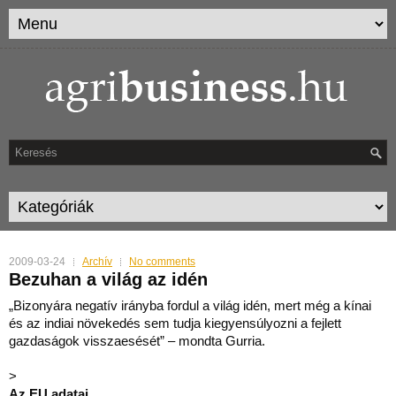
2009-03-24
Archív
No comments
Bezuhan a világ az idén
„Bizonyára negatív irányba fordul a világ idén, mert még a kínai
és az indiai növekedés sem tudja kiegyensúlyozni a fejlett
gazdaságok visszaesését” – mondta Gurria.
>
Az EU adatai