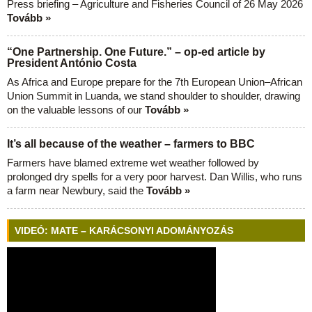
Press briefing – Agriculture and Fisheries Council of 26 May 2026
Tovább »
“One Partnership. One Future.” – op-ed article by
President António Costa
As Africa and Europe prepare for the 7th European Union–African
Union Summit in Luanda, we stand shoulder to shoulder, drawing
on the valuable lessons of our
Tovább »
It’s all because of the weather – farmers to BBC
Farmers have blamed extreme wet weather followed by
prolonged dry spells for a very poor harvest. Dan Willis, who runs
a farm near Newbury, said the
Tovább »
VIDEÓ: MATE – KARÁCSONYI ADOMÁNYOZÁS