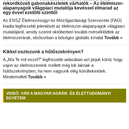
rekordközeli gabonakészletek várhatók – Az élelmiszer-
alapanyagok világpiaci mutatója kevéssel elmarad az
egy évvel ezelőtti szinttől
Az ENSZ Élelmezésügyi és Mezőgazdasági Szervezete (FAO)
kiadta legfrissebb jelentését az élelmiszer-alapanyagok világpiaci
mutatójáról, amely szerint októberben tovább mérséklődtek az
élelmiszerárak, elsősorban a bőséges globális kínálat
Tovább »
Kikkel osztozunk a hűtőszekrényen?
A „Ma Te mit eszel?” legfrissebb adásában azt járjuk körül, hogy
vajon az élelmiszereink mellett még kik laknak a
hűtőszekrényben, ha nem vagyunk elég körültekintőek.
Mindemellett
Tovább »
VIDEÓ: VÁR A MAGYAR AGRÁR- ÉS ÉLETTUDOMÁNYI
EGYETEM