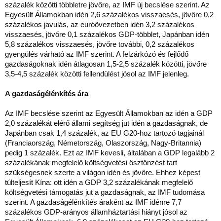
százalék közötti többletre jövőre, az IMF új becslése szerint. Az
Egyesült Államokban idén 2,6 százalékos visszaesés, jövőre 0,2
százalékos javulás, az euróövezetben idén 3,2 százalékos
visszaesés, jövőre 0,1 százalékos GDP-többlet, Japánban idén
5,8 százalékos visszaesés, jövőre további, 0,2 százalékos
gyengülés várható az IMF szerint. A felzárkózó és fejlődő
gazdaságoknak idén átlagosan 1,5-2,5 százalék közötti, jövőre
3,5-4,5 százalék közötti fellendülést jósol az IMF jelenleg.
A gazdaságélénkítés ára
Az IMF becslése szerint az Egyesült Államokban az idén a GDP
2,0 százalékát elérő állami segítség jut idén a gazdaságnak, de
Japánban csak 1,4 százalék, az EU G20-hoz tartozó tagjainál
(Franciaország, Németország, Olaszország, Nagy-Britannia)
pedig 1 százalék. Ezt az IMF kevesli, általában a GDP legalább 2
százalékának megfelelő költségvetési ösztönzést tart
szükségesnek szerte a világon idén és jövőre. Ehhez képest
túlteljesít Kína: ott idén a GDP 3,2 százalékának megfelelő
költségvetési támogatás jut a gazdaságnak, az IMF tudomása
szerint. A gazdaságélénkítés áraként az IMF idénre 7,7
százalékos GDP-arányos államháztartási hiányt jósol az