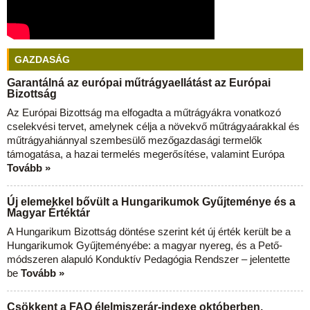
GAZDASÁG
Garantálná az európai műtrágyaellátást az Európai
Bizottság
Az Európai Bizottság ma elfogadta a műtrágyákra vonatkozó
cselekvési tervet, amelynek célja a növekvő műtrágyaárakkal és
műtrágyahiánnyal szembesülő mezőgazdasági termelők
támogatása, a hazai termelés megerősítése, valamint Európa
Tovább »
Új elemekkel bővült a Hungarikumok Gyűjteménye és a
Magyar Értéktár
A Hungarikum Bizottság döntése szerint két új érték került be a
Hungarikumok Gyűjteményébe: a magyar nyereg, és a Pető-
módszeren alapuló Konduktív Pedagógia Rendszer – jelentette
be
Tovább »
Csökkent a FAO élelmiszerár-indexe októberben,