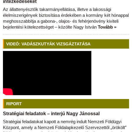
intézkedéseket
Az állattenyésztők takarmányellátása, illetve a lakossági
élelmiszerigények biztosítása érdekében a kormány két hónappal
meghosszabbítja a gabona-, olajos- és fehérjenövény kiviteli
bejelentési kötelezettséget – közölte Nagy István
Tovább »
VIDEÓ: VADÁSZKUTYÁK VIZSGÁZTATÁSA
RIPORT
Stratégiai feladatok – interjú Nagy Jánossal
Stratégiai feladatokat kapott a nemrég indult Nemzeti Földügyi
Központ, amely a Nemzeti Földalapkezelő Szervezettől „örökölt”