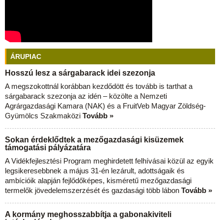
ÁRUPIAC
Hosszú lesz a sárgabarack idei szezonja
A megszokottnál korábban kezdődött és tovább is tarthat a
sárgabarack szezonja az idén – közölte a Nemzeti
Agrárgazdasági Kamara (NAK) és a FruitVeb Magyar Zöldség-
Gyümölcs Szakmaközi
Tovább »
Sokan érdeklődtek a mezőgazdasági kisüzemek
támogatási pályázatára
A Vidékfejlesztési Program meghirdetett felhívásai közül az egyik
legsikeresebbnek a május 31-én lezárult, adottságaik és
ambícióik alapján fejlődőképes, kisméretű mezőgazdasági
termelők jövedelemszerzését és gazdasági több lábon
Tovább »
A kormány meghosszabbítja a gabonakiviteli