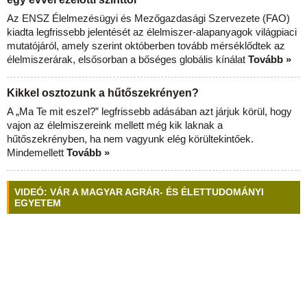
Az ENSZ Élelmezésügyi és Mezőgazdasági Szervezete (FAO)
kiadta legfrissebb jelentését az élelmiszer-alapanyagok világpiaci
mutatójáról, amely szerint októberben tovább mérséklődtek az
élelmiszerárak, elsősorban a bőséges globális kínálat
Tovább »
Kikkel osztozunk a hűtőszekrényen?
A „Ma Te mit eszel?” legfrissebb adásában azt járjuk körül, hogy
vajon az élelmiszereink mellett még kik laknak a
hűtőszekrényben, ha nem vagyunk elég körültekintőek.
Mindemellett
Tovább »
VIDEÓ: VÁR A MAGYAR AGRÁR- ÉS ÉLETTUDOMÁNYI
EGYETEM