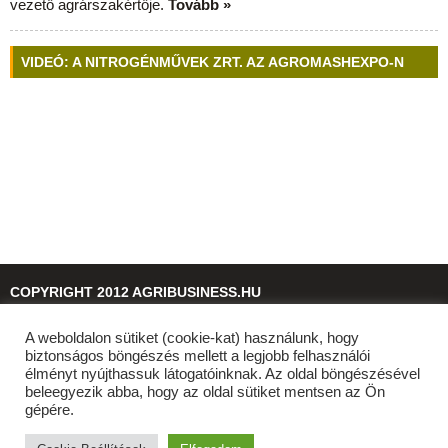
vezető agrárszakértője.
Tovább »
VIDEÓ: A NITROGÉNMŰVEK ZRT. AZ AGROMASHEXPO-N
COPYRIGHT 2012 AGRIBUSINESS.HU
A weboldalon sütiket (cookie-kat) használunk, hogy
© 2026
agribusiness.hu
biztonságos böngészés mellett a legjobb felhasználói
élményt nyújthassuk látogatóinknak. Az oldal böngészésével
beleegyezik abba, hogy az oldal sütiket mentsen az Ön
gépére.