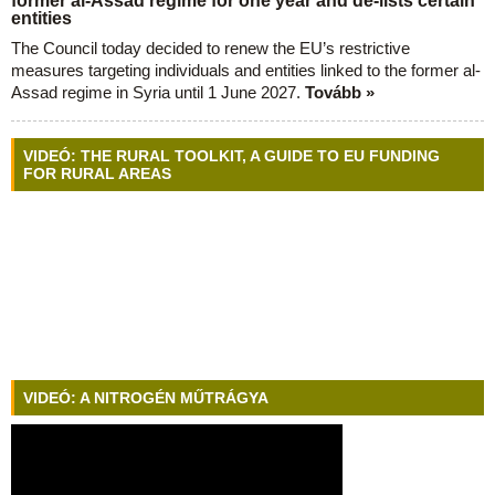
former al-Assad regime for one year and de-lists certain
entities
The Council today decided to renew the EU’s restrictive
measures targeting individuals and entities linked to the former al-
Assad regime in Syria until 1 June 2027.
Tovább »
VIDEÓ: THE RURAL TOOLKIT, A GUIDE TO EU FUNDING
FOR RURAL AREAS
VIDEÓ: A NITROGÉN MŰTRÁGYA