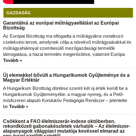
GAZDASÁG
Garantálná az európai műtrágyaellátást az Európai
Bizottság
Az Európai Bizottság ma elfogadta a műtrágyákra vonatkozó
cselekvési tervet, amelynek célja a növekvő műtrágyaárakkal és
műtrágyahiánnyal szembesülő mezőgazdasági termelők
támogatása, a hazai termelés megerősítése, valamint Európa
Tovább »
Új elemekkel bővült a Hungarikumok Gyűjteménye és a
Magyar Értéktár
A Hungarikum Bizottság döntése szerint két új érték került be a
Hungarikumok Gyűjteményébe: a magyar nyereg, és a Pető-
módszeren alapuló Konduktív Pedagógia Rendszer – jelentette
be
Tovább »
Csökkent a FAO élelmiszerár-indexe októberben,
rekordközeli gabonakészletek várhatók – Az élelmiszer-
alapanyagok világpiaci mutatója kevéssel elmarad az
egy évvel ezelőtti szinttől