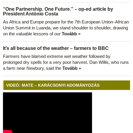
“One Partnership. One Future.” – op-ed article by
President António Costa
As Africa and Europe prepare for the 7th European Union–African
Union Summit in Luanda, we stand shoulder to shoulder, drawing
on the valuable lessons of our
Tovább »
It’s all because of the weather – farmers to BBC
Farmers have blamed extreme wet weather followed by
prolonged dry spells for a very poor harvest. Dan Willis, who runs
a farm near Newbury, said the
Tovább »
VIDEÓ: MATE – KARÁCSONYI ADOMÁNYOZÁS