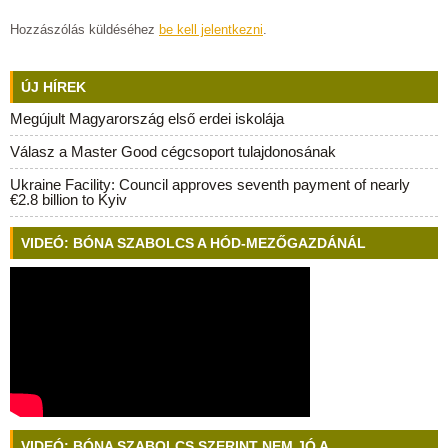
Hozzászólás küldéséhez
be kell jelentkezni
.
ÚJ HÍREK
Megújult Magyarország első erdei iskolája
Válasz a Master Good cégcsoport tulajdonosának
Ukraine Facility: Council approves seventh payment of nearly
€2.8 billion to Kyiv
VIDEÓ: BÓNA SZABOLCS A HÓD-MEZŐGAZDÁNÁL
VIDEÓ: BÓNA SZABOLCS SZERINT NEM JÓ A