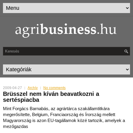
2009-04-27
Archív
No comments
Brüsszel nem kíván beavatkozni a
sertéspiacba
Mint Forgács Barnabás, az agrártárca szakállamtitkára
megerősítette, Belgium, Franciaország és Írország mellett
Magyarország is azon EU-tagállamok közé tartozik, amelyek a
mezőgazdas