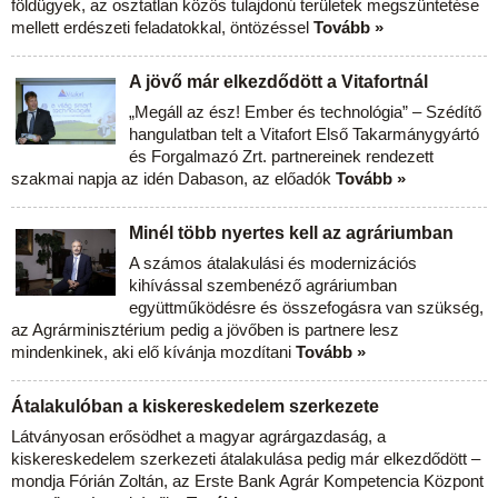
földügyek, az osztatlan közös tulajdonú területek megszüntetése
mellett erdészeti feladatokkal, öntözéssel
Tovább »
A jövő már elkezdődött a Vitafortnál
„Megáll az ész! Ember és technológia” – Szédítő
hangulatban telt a Vitafort Első Takarmánygyártó
és Forgalmazó Zrt. partnereinek rendezett
szakmai napja az idén Dabason, az előadók
Tovább »
Minél több nyertes kell az agráriumban
A számos átalakulási és modernizációs
kihívással szembenéző agráriumban
együttműködésre és összefogásra van szükség,
az Agrárminisztérium pedig a jövőben is partnere lesz
mindenkinek, aki elő kívánja mozdítani
Tovább »
Átalakulóban a kiskereskedelem szerkezete
Látványosan erősödhet a magyar agrárgazdaság, a
kiskereskedelem szerkezeti átalakulása pedig már elkezdődött –
mondja Fórián Zoltán, az Erste Bank Agrár Kompetencia Központ