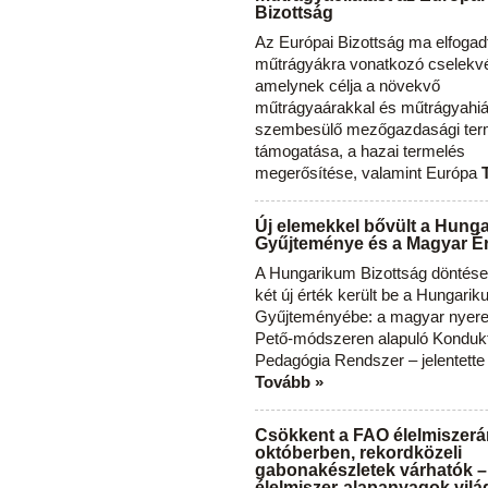
Bizottság
Az Európai Bizottság ma elfogad
műtrágyákra vonatkozó cselekvés
amelynek célja a növekvő
műtrágyaárakkal és műtrágyahi
szembesülő mezőgazdasági ter
támogatása, a hazai termelés
megerősítése, valamint Európa
Új elemekkel bővült a Hung
Gyűjteménye és a Magyar Ér
A Hungarikum Bizottság döntése 
két új érték került be a Hungari
Gyűjteményébe: a magyar nyere
Pető-módszeren alapuló Konduk
Pedagógia Rendszer – jelentette
Tovább »
Csökkent a FAO élelmiszerá
októberben, rekordközeli
gabonakészletek várhatók –
élelmiszer-alapanyagok vilá