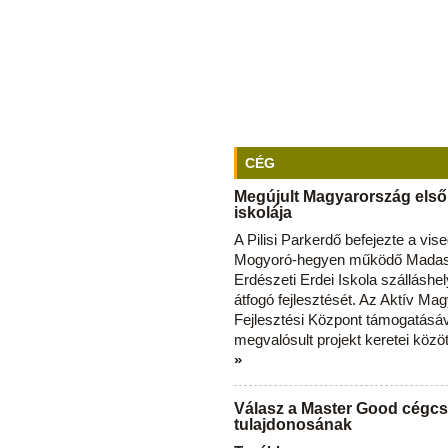
CÉG
Megújult Magyarország első
iskolája
A Pilisi Parkerdő befejezte a vise
Mogyoró-hegyen működő Madas
Erdészeti Erdei Iskola szálláshe
átfogó fejlesztését. Az Aktív Ma
Fejlesztési Központ támogatásá
megvalósult projekt keretei közö
»
Válasz a Master Good cégcs
tulajdonosának