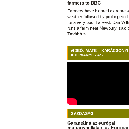
farmers to BBC
Farmers have blamed extreme 
weather followed by prolonged dr
for a very poor harvest. Dan Will
runs a farm near Newbury, said 
Tovább »
VIDEÓ: MATE – KARÁCSONYI
ADOMÁNYOZÁS
GAZDASÁG
Garantálná az európai
műtrágyaellátást az Európai