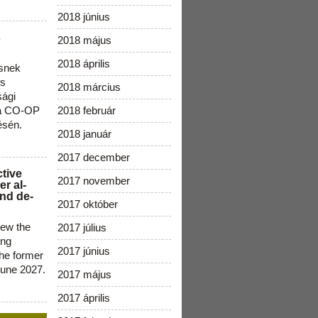
2018 június
s
2018 május
2018 április
snek
os
2018 március
sági
 a CO-OP
2018 február
ésén.
2018 január
2017 december
ctive
2017 november
r al-
nd de-
2017 október
new the
2017 július
ing
2017 június
the former
June 2027.
2017 május
2017 április