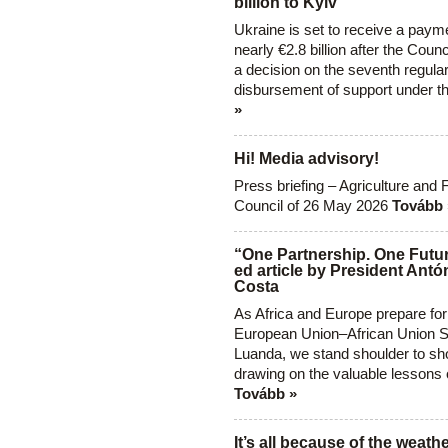
billion to Kyiv
Ukraine is set to receive a paym
nearly €2.8 billion after the Coun
a decision on the seventh regula
disbursement of support under t
»
Hi! Media advisory!
Press briefing – Agriculture and 
Council of 26 May 2026
Tovább 
“One Partnership. One Futur
ed article by President Antó
Costa
As Africa and Europe prepare for
European Union–African Union S
Luanda, we stand shoulder to sho
drawing on the valuable lessons 
Tovább »
It’s all because of the weathe