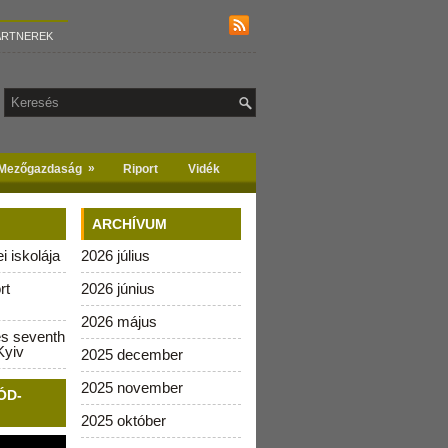
ARTNEREK
»
Mezőgazdaság
Riport
Vidék
ARCHÍVUM
 iskolája
2026 július
rt
2026 június
2026 május
es seventh
Kyiv
2025 december
2025 november
ÓD-
2025 október