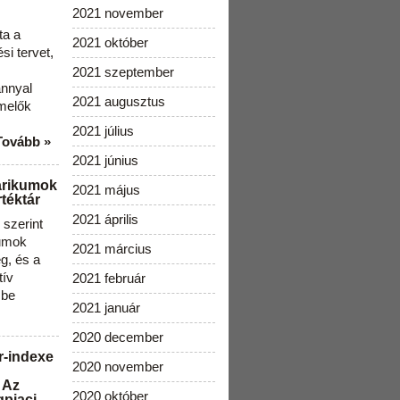
2021 november
ta a
2021 október
i tervet,
2021 szeptember
ánnyal
2021 augusztus
melők
2021 július
Tovább »
2021 június
arikumok
2021 május
téktár
2021 április
szerint
kumok
2021 március
g, és a
tív
2021 február
 be
2021 január
2020 december
r-indexe
2020 november
 Az
2020 október
gpiaci