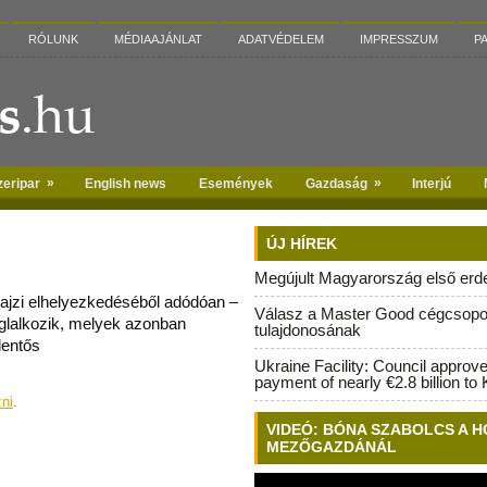
RÓLUNK
MÉDIAAJÁNLAT
ADATVÉDELEM
IMPRESSZUM
P
»
»
zeripar
English news
Események
Gazdaság
Interjú
ÚJ HÍREK
Megújult Magyarország első erdei
rajzi elhelyezkedéséből adódóan –
Válasz a Master Good cégcsopo
glalkozik, melyek azonban
tulajdonosának
lentős
Ukraine Facility: Council approv
payment of nearly €2.8 billion to 
zni
.
VIDEÓ: BÓNA SZABOLCS A H
MEZŐGAZDÁNÁL