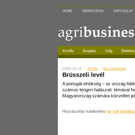
HOME
WEBSHOPOK
KAPCSOLAT
Archív
Árupiac
Cég
Élelmis
2008-10-16
Archív
No comments
Brüsszeli levél
A portugál elnökség – az ország föld
számos tengeri halászati témával fo
Magyarország számára közvetlen je
Hozzászólás küldéséhez
be kell jelentke