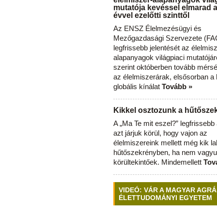
mutatója kevéssel elmarad 
évvel ezelőtti szinttől
Az ENSZ Élelmezésügyi és
Mezőgazdasági Szervezete (FAO
legfrissebb jelentését az élelmis
alapanyagok világpiaci mutatójár
szerint októberben tovább mérsé
az élelmiszerárak, elsősorban a
globális kínálat
Tovább »
Kikkel osztozunk a hűtősz
A „Ma Te mit eszel?” legfrisseb
azt járjuk körül, hogy vajon az
élelmiszereink mellett még kik l
hűtőszekrényben, ha nem vagyu
körültekintőek. Mindemellett
Tov
VIDEÓ: VÁR A MAGYAR AGRÁ
ÉLETTUDOMÁNYI EGYETEM