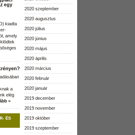
az egy
2020 szeptember
2020 augusztus
) kiadta
2020 július
zer-
ól, amely
2020 június
klődtek
 bőséges
2020 május
2020 április
2020 március
ekrényen?
b adásában
2020 február
2020 január
aknak a
nk elég
2019 december
ább »
2019 november
2019 október
R- ÉS
2019 szeptember