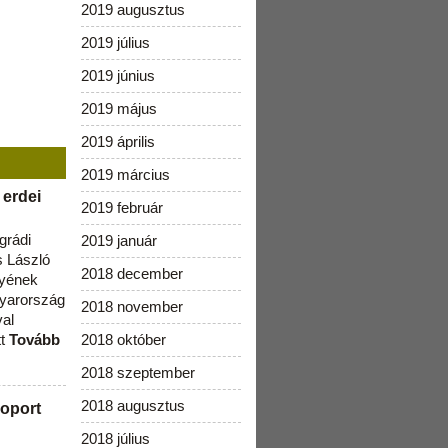
2019 augusztus
2019 július
2019 június
2019 május
2019 április
2019 március
 erdei
2019 február
grádi
2019 január
 László
2018 december
lyének
gyarország
2018 november
val
tt
Tovább
2018 október
2018 szeptember
2018 augusztus
oport
2018 július