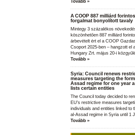
Tovább »
A COOP 887 milliárd forinto
forgalmat bonyolított tavaly
Mintegy 3 százalékos növekedé
köszönhetően 887 milliárd forint
árbevételt ért el a COOP Gazda
Csoport 2025-ben – hangzott el
Hungary Zrt. május 20-i közgyűl
Tovább »
Syria: Council renews restri
measures targeting the forme
Assad regime for one year a
lists certain entities
The Council today decided to re
EU’s restrictive measures target
individuals and entities linked to 
al-Assad regime in Syria until 1 
Tovább »