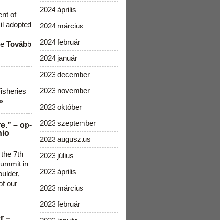
2024 április
ent of
cil adopted
2024 március
r
2024 február
he
Tovább
2024 január
2023 december
2023 november
Fisheries
»
2023 október
2023 szeptember
e.” – op-
nio
2023 augusztus
 the 7th
2023 július
ummit in
2023 április
ulder,
of our
2023 március
2023 február
r –