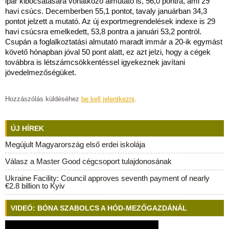
ipar kibocsátására vonatkozó almutató is, 56,0 pontra, ami 29
havi csúcs. Decemberben 55,1 pontot, tavaly januárban 34,3
pontot jelzett a mutató. Az új exportmegrendelések indexe is 29
havi csúcsra emelkedett, 53,8 pontra a januári 53,2 pontról.
Csupán a foglalkoztatási almutató maradt immár a 20-ik egymást
követő hónapban jóval 50 pont alatt, ez azt jelzi, hogy a cégek
továbbra is létszámcsökkentéssel igyekeznek javítani
jövedelmezőségüket.
Hozzászólás küldéséhez
be kell jelentkezni
.
ÚJ HÍREK
Megújult Magyarország első erdei iskolája
Válasz a Master Good cégcsoport tulajdonosának
Ukraine Facility: Council approves seventh payment of nearly
€2.8 billion to Kyiv
VIDEÓ: BÓNA SZABOLCS A HÓD-MEZŐGAZDÁNÁL