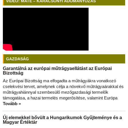
VIDEÓ: MATE – KARÁCSONYI ADOMÁNYOZÁS
GAZDASÁG
Garantálná az európai műtrágyaellátást az Európai
Bizottság
Az Európai Bizottság ma elfogadta a műtrágyákra vonatkozó
cselekvési tervet, amelynek célja a növekvő műtrágyaárakkal és
műtrágyahiánnyal szembesülő mezőgazdasági termelők
támogatása, a hazai termelés megerősítése, valamint Európa
Tovább »
Új elemekkel bővült a Hungarikumok Gyűjteménye és a
Magyar Értéktár