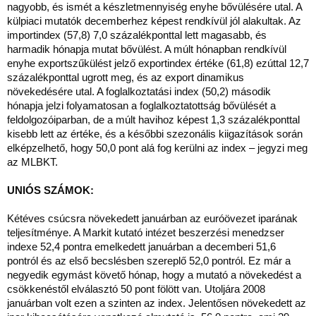
nagyobb, és ismét a készletmennyiség enyhe bővülésére utal. A
külpiaci mutatók decemberhez képest rendkívül jól alakultak. Az
importindex (57,8) 7,0 százalékponttal lett magasabb, és
harmadik hónapja mutat bővülést. A múlt hónapban rendkívül
enyhe exportszűkülést jelző exportindex értéke (61,8) ezúttal 12,7
százalékponttal ugrott meg, és az export dinamikus
növekedésére utal. A foglalkoztatási index (50,2) második
hónapja jelzi folyamatosan a foglalkoztatottság bővülését a
feldolgozóiparban, de a múlt havihoz képest 1,3 százalékponttal
kisebb lett az értéke, és a későbbi szezonális kiigazítások során
elképzelhető, hogy 50,0 pont alá fog kerülni az index – jegyzi meg
az MLBKT.
UNIÓS SZÁMOK:
Kétéves csúcsra növekedett januárban az euróövezet iparának
teljesítménye. A Markit kutató intézet beszerzési menedzser
indexe 52,4 pontra emelkedett januárban a decemberi 51,6
pontról és az első becslésben szereplő 52,0 pontról. Ez már a
negyedik egymást követő hónap, hogy a mutató a növekedést a
csökkenéstől elválasztó 50 pont fölött van. Utoljára 2008
januárban volt ezen a szinten az index. Jelentősen növekedett az