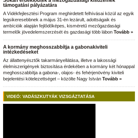
Sokan érdeklődtek a mezőgazdasági kisüzemek
támogatási pályázatára
A Vidékfejlesztési Program meghirdetett felhívásai közül az egyik
legsikeresebbnek a május 31-én lezárult, adottságaik és
ambícióik alapján fejlődőképes, kisméretű mezőgazdasági
termelők jövedelemszerzését és gazdasági több lábon
Tovább »
A kormány meghosszabbítja a gabonakiviteli
intézkedéseket
Az állattenyésztők takarmányellátása, illetve a lakossági
élelmiszerigények biztosítása érdekében a kormány két hónappal
meghosszabbítja a gabona-, olajos- és fehérjenövény kiviteli
bejelentési kötelezettséget – közölte Nagy István
Tovább »
VIDEÓ: VADÁSZKUTYÁK VIZSGÁZTATÁSA