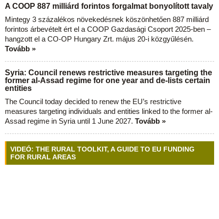
A COOP 887 milliárd forintos forgalmat bonyolított tavaly
Mintegy 3 százalékos növekedésnek köszönhetően 887 milliárd
forintos árbevételt ért el a COOP Gazdasági Csoport 2025-ben –
hangzott el a CO-OP Hungary Zrt. május 20-i közgyűlésén.
Tovább »
Syria: Council renews restrictive measures targeting the
former al-Assad regime for one year and de-lists certain
entities
The Council today decided to renew the EU’s restrictive
measures targeting individuals and entities linked to the former al-
Assad regime in Syria until 1 June 2027.
Tovább »
VIDEÓ: THE RURAL TOOLKIT, A GUIDE TO EU FUNDING
FOR RURAL AREAS