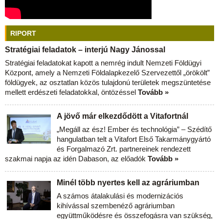
RIPORT
Stratégiai feladatok – interjú Nagy Jánossal
Stratégiai feladatokat kapott a nemrég indult Nemzeti Földügyi
Központ, amely a Nemzeti Földalapkezelő Szervezettől „örökölt”
földügyek, az osztatlan közös tulajdonú területek megszüntetése
mellett erdészeti feladatokkal, öntözéssel
Tovább »
A jövő már elkezdődött a Vitafortnál
„Megáll az ész! Ember és technológia” – Szédítő
hangulatban telt a Vitafort Első Takarmánygyártó
és Forgalmazó Zrt. partnereinek rendezett
szakmai napja az idén Dabason, az előadók
Tovább »
Minél több nyertes kell az agráriumban
A számos átalakulási és modernizációs
kihívással szembenéző agráriumban
együttműködésre és összefogásra van szükség,