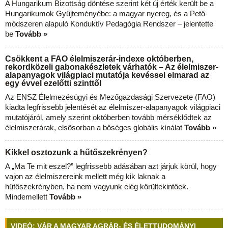
A Hungarikum Bizottság döntése szerint két új érték került be a
Hungarikumok Gyűjteményébe: a magyar nyereg, és a Pető-
módszeren alapuló Konduktív Pedagógia Rendszer – jelentette
be
Tovább »
Csökkent a FAO élelmiszerár-indexe októberben,
rekordközeli gabonakészletek várhatók – Az élelmiszer-
alapanyagok világpiaci mutatója kevéssel elmarad az
egy évvel ezelőtti szinttől
Az ENSZ Élelmezésügyi és Mezőgazdasági Szervezete (FAO)
kiadta legfrissebb jelentését az élelmiszer-alapanyagok világpiaci
mutatójáról, amely szerint októberben tovább mérséklődtek az
élelmiszerárak, elsősorban a bőséges globális kínálat
Tovább »
Kikkel osztozunk a hűtőszekrényen?
A „Ma Te mit eszel?” legfrissebb adásában azt járjuk körül, hogy
vajon az élelmiszereink mellett még kik laknak a
hűtőszekrényben, ha nem vagyunk elég körültekintőek.
Mindemellett
Tovább »
VIDEÓ: VÁR A MAGYAR AGRÁR- ÉS ÉLETTUDOMÁNYI