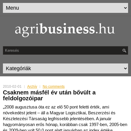
2010-02-01
Archív
No comments
Csaknem másfél év után bővült a
feldolgozóipar
„2008 augusztusa óta ez az elő 50 pont feletti érték, ami
növekedést jelent – áll a Magyar Logisztikai, Beszerzési és
Készletezési Társaság legfrissebb jelentésében. A január
hagyomán
yosan erős hónap, korábban csak 1997-ben, 2005-ben
és 2009-ben volt 50,0 pont alatt januárban az index értéke