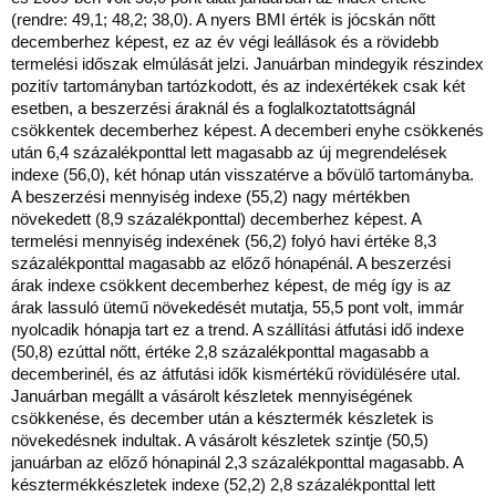
(rendre: 49,1; 48,2; 38,0). A nyers BMI érték is jócskán nőtt
decemberhez képest, ez az év végi leállások és a rövidebb
termelési időszak elmúlását jelzi. Januárban mindegyik részindex
pozitív tartományban tartózkodott, és az indexértékek csak két
esetben, a beszerzési áraknál és a foglalkoztatottságnál
csökkentek decemberhez képest. A decemberi enyhe csökkenés
után 6,4 százalékponttal lett magasabb az új megrendelések
indexe (56,0), két hónap után visszatérve a bővülő tartományba.
A beszerzési mennyiség indexe (55,2) nagy mértékben
növekedett (8,9 százalékponttal) decemberhez képest. A
termelési mennyiség indexének (56,2) folyó havi értéke 8,3
százalékponttal magasabb az előző hónapénál. A beszerzési
árak indexe csökkent decemberhez képest, de még így is az
árak lassuló ütemű növekedését mutatja, 55,5 pont volt, immár
nyolcadik hónapja tart ez a trend. A szállítási átfutási idő indexe
(50,8) ezúttal nőtt, értéke 2,8 százalékponttal magasabb a
decemberinél, és az átfutási idők kismértékű rövidülésére utal.
Januárban megállt a vásárolt készletek mennyiségének
csökkenése, és december után a késztermék készletek is
növekedésnek indultak. A vásárolt készletek szintje (50,5)
januárban az előző hónapinál 2,3 százalékponttal magasabb. A
késztermékkészletek indexe (52,2) 2,8 százalékponttal lett