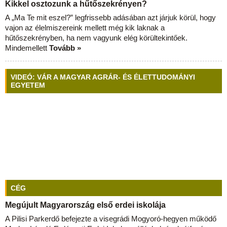
Kikkel osztozunk a hűtőszekrényen?
A „Ma Te mit eszel?” legfrissebb adásában azt járjuk körül, hogy
vajon az élelmiszereink mellett még kik laknak a
hűtőszekrényben, ha nem vagyunk elég körültekintőek.
Mindemellett
Tovább »
VIDEÓ: VÁR A MAGYAR AGRÁR- ÉS ÉLETTUDOMÁNYI
EGYETEM
CÉG
Megújult Magyarország első erdei iskolája
A Pilisi Parkerdő befejezte a visegrádi Mogyoró-hegyen működő