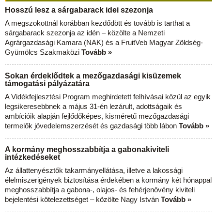
Hosszú lesz a sárgabarack idei szezonja
A megszokottnál korábban kezdődött és tovább is tarthat a
sárgabarack szezonja az idén – közölte a Nemzeti
Agrárgazdasági Kamara (NAK) és a FruitVeb Magyar Zöldség-
Gyümölcs Szakmaközi
Tovább »
Sokan érdeklődtek a mezőgazdasági kisüzemek
támogatási pályázatára
A Vidékfejlesztési Program meghirdetett felhívásai közül az egyik
legsikeresebbnek a május 31-én lezárult, adottságaik és
ambícióik alapján fejlődőképes, kisméretű mezőgazdasági
termelők jövedelemszerzését és gazdasági több lábon
Tovább »
A kormány meghosszabbítja a gabonakiviteli
intézkedéseket
Az állattenyésztők takarmányellátása, illetve a lakossági
élelmiszerigények biztosítása érdekében a kormány két hónappal
meghosszabbítja a gabona-, olajos- és fehérjenövény kiviteli
bejelentési kötelezettséget – közölte Nagy István
Tovább »