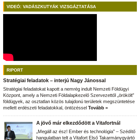
VIDEÓ: VADÁSZKUTYÁK VIZSGÁZTATÁSA
RIPORT
Stratégiai feladatok – interjú Nagy Jánossal
Stratégiai feladatokat kapott a nemrég indult Nemzeti Földügyi
Központ, amely a Nemzeti Földalapkezelő Szervezettől „örökölt”
földügyek, az osztatlan közös tulajdonú területek megszüntetése
mellett erdészeti feladatokkal, öntözéssel
Tovább »
A jövő már elkezdődött a Vitafortnál
„Megáll az ész! Ember és technológia” – Szédítő
hangulatban telt a Vitafort Első Takarmánygyártó