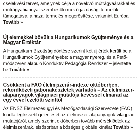
cselekvési tervet, amelynek célja a növekvő műtrágyaárakkal és
műtrágyahiánnyal szembesülő mezőgazdasági termelők
támogatása, a hazai termelés megerősítése, valamint Európa
Tovább »
Új elemekkel bővült a Hungarikumok Gyűjteménye és a
Magyar Értéktár
A Hungarikum Bizottság döntése szerint két új érték került be a
Hungarikumok Gyűjteményébe: a magyar nyereg, és a Pető-
módszeren alapuló Konduktív Pedagógia Rendszer – jelentette
be
Tovább »
Csökkent a FAO élelmiszerár-indexe októberben,
rekordközeli gabonakészletek várhatók – Az élelmiszer-
alapanyagok világpiaci mutatója kevéssel elmarad az
egy évvel ezelőtti szinttől
Az ENSZ Élelmezésügyi és Mezőgazdasági Szervezete (FAO)
kiadta legfrissebb jelentését az élelmiszer-alapanyagok világpiaci
mutatójáról, amely szerint októberben tovább mérséklődtek az
élelmiszerárak, elsősorban a bőséges globális kínálat
Tovább »