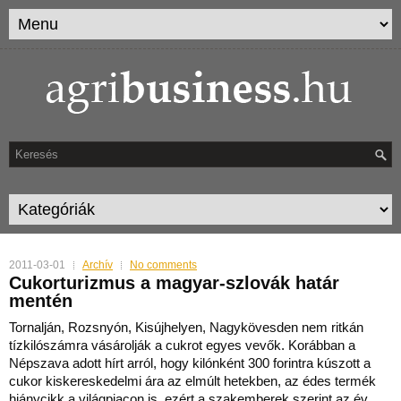
2011-03-01
Archív
No comments
Cukorturizmus a magyar-szlovák határ
mentén
Tornalján, Rozsnyón, Kisújhelyen, Nagykövesden nem ritkán
tízkilószámra vásárolják a cukrot egyes vevők. Korábban a
Népszava adott hírt arról, hogy kilónként 300 forintra kúszo
tt a
cukor kiskereskedelmi ára az elmúlt hetekben, az édes termék
hiánycikk a világpiacon is, ezért a szakemberek szerint az év