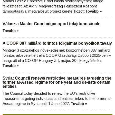
Madas László Erdészeti Erdei Iskola szálláshelyének átfogó
fejlesztését. Az Aktív Magyarország Fejlesztési Központ
támogatásával megvalósult projekt keretei között
Tovább »
Válasz a Master Good cégcsoport tulajdonosának
Tovább »
A COOP 887 milliárd forintos forgalmat bonyolított tavaly
Mintegy 3 százalékos növekedésnek köszönhetően 887 milliárd
forintos árbevételt ért el a COOP Gazdasági Csoport 2025-ben –
hangzott el a CO-OP Hungary Zrt. május 20-i közgyűlésén.
Tovább »
Syria: Council renews restrictive measures targeting the
former al-Assad regime for one year and de-lists certain
entities
The Council today decided to renew the EU’s restrictive
measures targeting individuals and entities linked to the former al-
Assad regime in Syria until 1 June 2027.
Tovább »