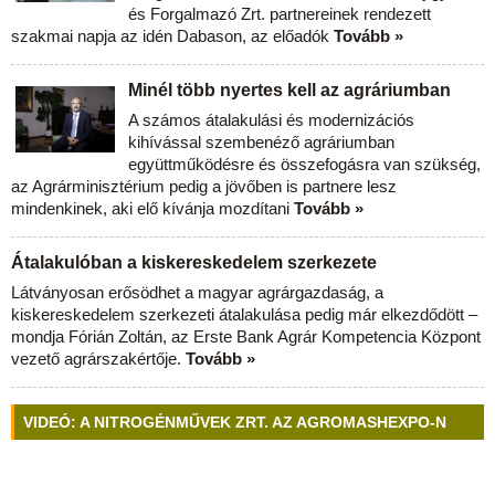
és Forgalmazó Zrt. partnereinek rendezett
szakmai napja az idén Dabason, az előadók
Tovább »
Minél több nyertes kell az agráriumban
A számos átalakulási és modernizációs
kihívással szembenéző agráriumban
együttműködésre és összefogásra van szükség,
az Agrárminisztérium pedig a jövőben is partnere lesz
mindenkinek, aki elő kívánja mozdítani
Tovább »
Átalakulóban a kiskereskedelem szerkezete
Látványosan erősödhet a magyar agrárgazdaság, a
kiskereskedelem szerkezeti átalakulása pedig már elkezdődött –
mondja Fórián Zoltán, az Erste Bank Agrár Kompetencia Központ
vezető agrárszakértője.
Tovább »
VIDEÓ: A NITROGÉNMŰVEK ZRT. AZ AGROMASHEXPO-N