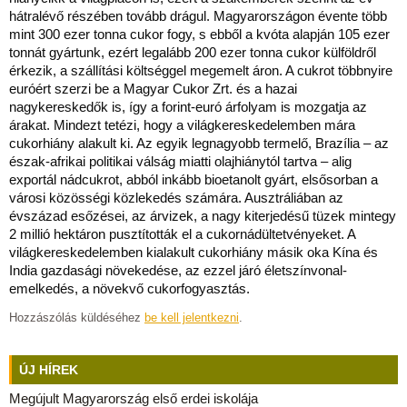
hátralévő részében tovább drágul. Magyarországon évente több
mint 300 ezer tonna cukor fogy, s ebből a kvóta alapján 105 ezer
tonnát gyártunk, ezért legalább 200 ezer tonna cukor külföldről
érkezik, a szállítási költséggel megemelt áron. A cukrot többnyire
euróért szerzi be a Magyar Cukor Zrt. és a hazai
nagykereskedők is, így a forint-euró árfolyam is mozgatja az
árakat. Mindezt tetézi, hogy a világkereskedelemben mára
cukorhiány alakult ki. Az egyik legnagyobb termelő, Brazília – az
észak-afrikai politikai válság miatti olajhiánytól tartva – alig
exportál nádcukrot, abból inkább bioetanolt gyárt, elsősorban a
városi közösségi közlekedés számára. Ausztráliában az
évszázad esőzései, az árvizek, a nagy kiterjedésű tüzek mintegy
2 millió hektáron pusztították el a cukornádültetvényeket. A
világkereskedelemben kialakult cukorhiány másik oka Kína és
India gazdasági növekedése, az ezzel járó életszínvonal-
emelkedés, a növekvő cukorfogyasztás.
Hozzászólás küldéséhez
be kell jelentkezni
.
ÚJ HÍREK
Megújult Magyarország első erdei iskolája