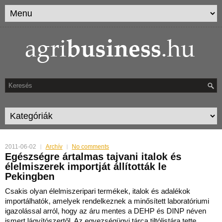
2011-06-02
Archív
No comments
Egészségre ártalmas tajvani italok és
élelmiszerek importját állították le
Pekingben
Csakis olyan élelmiszeripari termékek, italok és adalékok
importálhatók, amelyek rendelkeznek a minősített laboratóriumi
igazolással arról, hogy az áru mentes a DEHP és DINP néven
ismert
lágyítószertől. Az egyezségügyi tárca tiltólistára tette