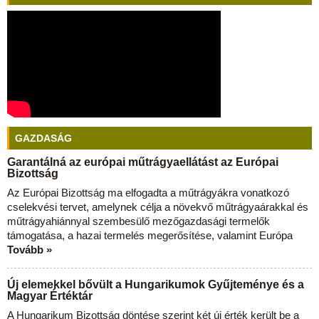
GAZDASÁG
Garantálná az európai műtrágyaellátást az Európai
Bizottság
Az Európai Bizottság ma elfogadta a műtrágyákra vonatkozó
cselekvési tervet, amelynek célja a növekvő műtrágyaárakkal és
műtrágyahiánnyal szembesülő mezőgazdasági termelők
támogatása, a hazai termelés megerősítése, valamint Európa
Tovább »
Új elemekkel bővült a Hungarikumok Gyűjteménye és a
Magyar Értéktár
A Hungarikum Bizottság döntése szerint két új érték került be a