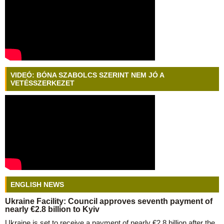
VIDEÓ: BÓNA SZABOLCS SZERINT NEM JÓ A
VETÉSSZERKEZET
ENGLISH NEWS
Ukraine Facility: Council approves seventh payment of
nearly €2.8 billion to Kyiv
Ukraine is set to receive a payment of nearly €2.8 billion after the