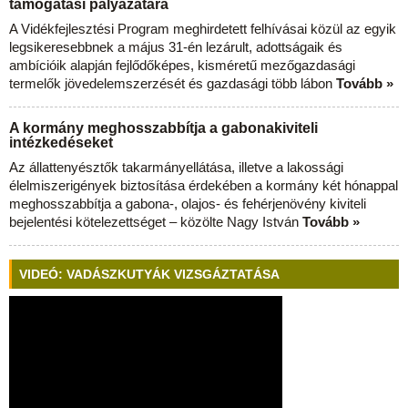
támogatási pályázatára
A Vidékfejlesztési Program meghirdetett felhívásai közül az egyik
legsikeresebbnek a május 31-én lezárult, adottságaik és
ambícióik alapján fejlődőképes, kisméretű mezőgazdasági
termelők jövedelemszerzését és gazdasági több lábon
Tovább »
A kormány meghosszabbítja a gabonakiviteli
intézkedéseket
Az állattenyésztők takarmányellátása, illetve a lakossági
élelmiszerigények biztosítása érdekében a kormány két hónappal
meghosszabbítja a gabona-, olajos- és fehérjenövény kiviteli
bejelentési kötelezettséget – közölte Nagy István
Tovább »
VIDEÓ: VADÁSZKUTYÁK VIZSGÁZTATÁSA