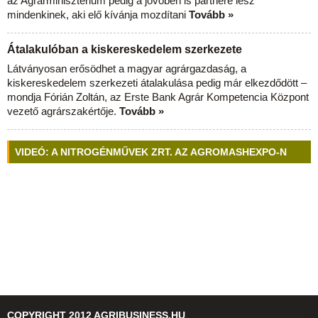
az Agrárminisztérium pedig a jövőben is partnere lesz
mindenkinek, aki elő kívánja mozdítani
Tovább »
Átalakulóban a kiskereskedelem szerkezete
Látványosan erősödhet a magyar agrárgazdaság, a
kiskereskedelem szerkezeti átalakulása pedig már elkezdődött –
mondja Fórián Zoltán, az Erste Bank Agrár Kompetencia Központ
vezető agrárszakértője.
Tovább »
VIDEÓ: A NITROGÉNMŰVEK ZRT. AZ AGROMASHEXPO-N
COPYRIGHT 2012 AGRIBUSINESS.HU