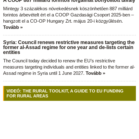
A COOP 887 milliárd forintos forgalmat bonyolított tavaly
Mintegy 3 százalékos növekedésnek köszönhetően 887 milliárd
forintos árbevételt ért el a COOP Gazdasági Csoport 2025-ben –
hangzott el a CO-OP Hungary Zrt. május 20-i közgyűlésén.
Tovább »
Syria: Council renews restrictive measures targeting the
former al-Assad regime for one year and de-lists certain
entities
The Council today decided to renew the EU’s restrictive
measures targeting individuals and entities linked to the former al-
Assad regime in Syria until 1 June 2027.
Tovább »
VIDEÓ: THE RURAL TOOLKIT, A GUIDE TO EU FUNDING
FOR RURAL AREAS