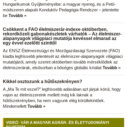
Hungarikumok Gyűjteményébe: a magyar nyereg, és a Pető-
módszeren alapuló Konduktív Pedagógia Rendszer – jelentette
be
Tovább »
Csökkent a FAO élelmiszerár-indexe októberben,
rekordközeli gabonakészletek várhatók – Az élelmiszer-
alapanyagok világpiaci mutatója kevéssel elmarad az
egy évvel ezelőtti szinttől
Az ENSZ Élelmezésügyi és Mezőgazdasági Szervezete (FAO)
kiadta legfrissebb jelentését az élelmiszer-alapanyagok világpiaci
mutatójáról, amely szerint októberben tovább mérséklődtek az
élelmiszerárak, elsősorban a bőséges globális kínálat
Tovább »
Kikkel osztozunk a hűtőszekrényen?
A „Ma Te mit eszel?” legfrissebb adásában azt járjuk körül, hogy
vajon az élelmiszereink mellett még kik laknak a
hűtőszekrényben, ha nem vagyunk elég körültekintőek.
Mindemellett
Tovább »
VIDEÓ: VÁR A MAGYAR AGRÁR- ÉS ÉLETTUDOMÁNYI