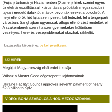
(Fujian) tartományi Hsziamenben (Xiamen) hírek szerint egyes
üzletek árleszállítással, kiárusítással próbáltak megszabadulni
tajvani eredetű italaiktól, mások bevonták ezeket a polcokról. A
helyi ellenőrök hét fajta szennyezett italt fedeztek fel a tengerparti
városban. Sanghajban ugyancsak átfogó ellenőrzést rendeltek el.
A szakemberek szerint a szer gyermekekre különösen
veszélyes, here- és veseproblémákat okozhat, rákkeltő.
Hozzászólás küldéséhez
be kell jelentkezni
.
ÚJ HÍREK
Megújult Magyarország első erdei iskolája
Válasz a Master Good cégcsoport tulajdonosának
Ukraine Facility: Council approves seventh payment of nearly
€2.8 billion to Kyiv
VIDEÓ: BÓNA SZABOLCS A HÓD-MEZŐGAZDÁNÁL