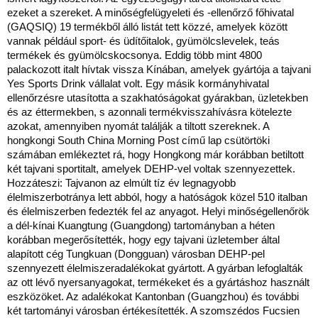
ezeket a szereket. A minőségfelügyeleti és -ellenőrző főhivatal
(GAQSIQ) 19 termékből álló listát tett közzé, amelyek között
vannak például sport- és üdítőitalok, gyümölcslevelek, teás
termékek és gyümölcskocsonya. Eddig több mint 4800
palackozott italt hívtak vissza Kínában, amelyek gyártója a tajvani
Yes Sports Drink vállalat volt. Egy másik kormányhivatal
ellenőrzésre utasította a szakhatóságokat gyárakban, üzletekben
és az éttermekben, s azonnali termékvisszahívásra kötelezte
azokat, amennyiben nyomát találják a tiltott szereknek. A
hongkongi South China Morning Post című lap csütörtöki
számában emlékeztet rá, hogy Hongkong már korábban betiltott
két tajvani sportitalt, amelyek DEHP-vel voltak szennyezettek.
Hozzáteszi: Tajvanon az elmúlt tíz év legnagyobb
élelmiszerbotránya lett abból, hogy a hatóságok közel 510 italban
és élelmiszerben fedezték fel az anyagot. Helyi minőségellenőrök
a dél-kínai Kuangtung (Guangdong) tartományban a héten
korábban megerősítették, hogy egy tajvani üzletember által
alapított cég Tungkuan (Dongguan) városban DEHP-pel
szennyezett élelmiszeradalékokat gyártott. A gyárban lefoglalták
az ott lévő nyersanyagokat, termékeket és a gyártáshoz használt
eszközöket. Az adalékokat Kantonban (Guangzhou) és további
két tartományi városban értékesítették. A szomszédos Fucsien