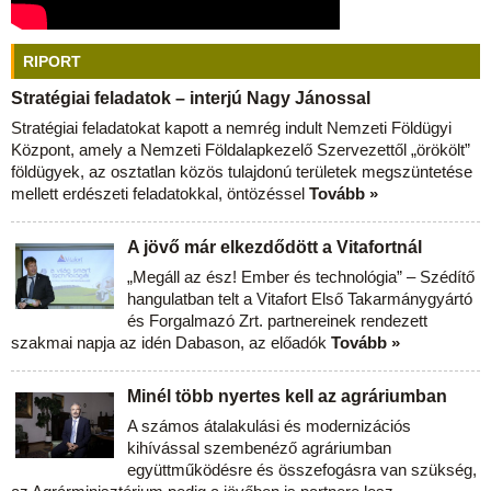
RIPORT
Stratégiai feladatok – interjú Nagy Jánossal
Stratégiai feladatokat kapott a nemrég indult Nemzeti Földügyi
Központ, amely a Nemzeti Földalapkezelő Szervezettől „örökölt”
földügyek, az osztatlan közös tulajdonú területek megszüntetése
mellett erdészeti feladatokkal, öntözéssel
Tovább »
A jövő már elkezdődött a Vitafortnál
„Megáll az ész! Ember és technológia” – Szédítő
hangulatban telt a Vitafort Első Takarmánygyártó
és Forgalmazó Zrt. partnereinek rendezett
szakmai napja az idén Dabason, az előadók
Tovább »
Minél több nyertes kell az agráriumban
A számos átalakulási és modernizációs
kihívással szembenéző agráriumban
együttműködésre és összefogásra van szükség,