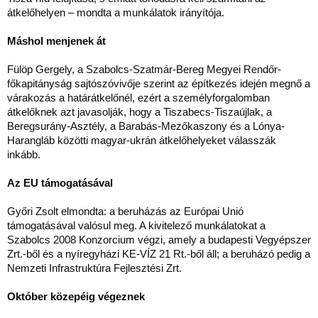
átkelőhelyen – mondta a munkálatok irányítója.
Máshol menjenek át
Fülöp Gergely, a Szabolcs-Szatmár-Bereg Megyei Rendőr-
főkapitányság sajtószóvivője szerint az építkezés idején megnő a
várakozás a határátkelőnél, ezért a személyforgalomban
átkelőknek azt javasolják, hogy a Tiszabecs-Tiszaújlak, a
Beregsurány-Asztély, a Barabás-Mezőkaszony és a Lónya-
Harangláb közötti magyar-ukrán átkelőhelyeket válasszák
inkább.
Az EU támogatásával
Győri Zsolt elmondta: a beruházás az Európai Unió
támogatásával valósul meg. A kivitelező munkálatokat a
Szabolcs 2008 Konzorcium végzi, amely a budapesti Vegyépszer
Zrt.-ből és a nyíregyházi KE-VÍZ 21 Rt.-ből áll; a beruházó pedig a
Nemzeti Infrastruktúra Fejlesztési Zrt.
Október közepéig végeznek