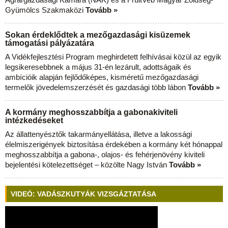
Gyümölcs Szakmaközi
Tovább »
Sokan érdeklődtek a mezőgazdasági kisüzemek
támogatási pályázatára
A Vidékfejlesztési Program meghirdetett felhívásai közül az egyik
legsikeresebbnek a május 31-én lezárult, adottságaik és
ambícióik alapján fejlődőképes, kisméretű mezőgazdasági
termelők jövedelemszerzését és gazdasági több lábon
Tovább »
A kormány meghosszabbítja a gabonakiviteli
intézkedéseket
Az állattenyésztők takarmányellátása, illetve a lakossági
élelmiszerigények biztosítása érdekében a kormány két hónappal
meghosszabbítja a gabona-, olajos- és fehérjenövény kiviteli
bejelentési kötelezettséget – közölte Nagy István
Tovább »
VIDEÓ: VADÁSZKUTYÁK VIZSGÁZTATÁSA