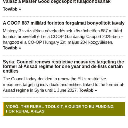
Válasz a Master Good cégcsoport tulajdonosának
Tovább »
A COOP 887 milliárd forintos forgalmat bonyolított tavaly
Mintegy 3 százalékos növekedésnek köszönhetően 887 milliárd
forintos árbevételt ért el a COOP Gazdasági Csoport 2025-ben –
hangzott el a CO-OP Hungary Zrt. május 20-i közgyűlésén.
Tovább »
Syria: Council renews restrictive measures targeting the
former al-Assad regime for one year and de-lists certain
entities
The Council today decided to renew the EU’s restrictive
measures targeting individuals and entities linked to the former al-
Assad regime in Syria until 1 June 2027.
Tovább »
VIDEÓ: THE RURAL TOOLKIT, A GUIDE TO EU FUNDING
FOR RURAL AREAS