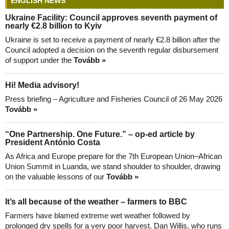
ENGLISH NEWS
Ukraine Facility: Council approves seventh payment of
nearly €2.8 billion to Kyiv
Ukraine is set to receive a payment of nearly €2.8 billion after the
Council adopted a decision on the seventh regular disbursement
of support under the
Tovább »
Hi! Media advisory!
Press briefing – Agriculture and Fisheries Council of 26 May 2026
Tovább »
“One Partnership. One Future.” – op-ed article by
President António Costa
As Africa and Europe prepare for the 7th European Union–African
Union Summit in Luanda, we stand shoulder to shoulder, drawing
on the valuable lessons of our
Tovább »
It’s all because of the weather – farmers to BBC
Farmers have blamed extreme wet weather followed by
prolonged dry spells for a very poor harvest. Dan Willis, who runs