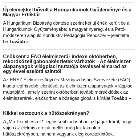
Új elemekkel bővült a Hungarikumok Gyűjteménye és a
Magyar Értéktár
A Hungarikum Bizottság döntése szerint két új érték került be a
Hungarikumok Gyűjteményébe: a magyar nyereg, és a Pető-
módszeren alapuló Konduktív Pedagógia Rendszer – jelentette
be
Tovább »
Csökkent a FAO élelmiszerár-indexe októberben,
rekordközeli gabonakészletek várhatók – Az élelmiszer-
alapanyagok világpiaci mutatója kevéssel elmarad az
egy évvel ezelőtti szinttől
Az ENSZ Élelmezésügyi és Mezőgazdasági Szervezete (FAO)
kiadta legfrissebb jelentését az élelmiszer-alapanyagok világpiaci
mutatójáról, amely szerint októberben tovább mérséklődtek az
élelmiszerárak, elsősorban a bőséges globális kínálat
Tovább »
Kikkel osztozunk a hűtőszekrényen?
A „Ma Te mit eszel?” legfrissebb adásában azt járjuk körül, hogy
vajon az élelmiszereink mellett még kik laknak a
hűtőszekrényben, ha nem vagyunk elég körültekintőek.