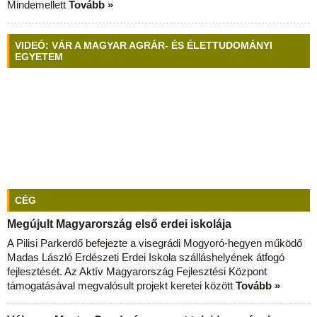
Mindemellett
Tovább »
VIDEÓ: VÁR A MAGYAR AGRÁR- ÉS ÉLETTUDOMÁNYI
EGYETEM
CÉG
Megújult Magyarország első erdei iskolája
A Pilisi Parkerdő befejezte a visegrádi Mogyoró-hegyen működő
Madas László Erdészeti Erdei Iskola szálláshelyének átfogó
fejlesztését. Az Aktív Magyarország Fejlesztési Központ
támogatásával megvalósult projekt keretei között
Tovább »