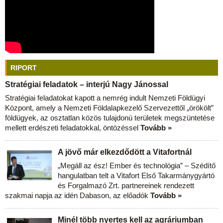
RIPORT
Stratégiai feladatok – interjú Nagy Jánossal
Stratégiai feladatokat kapott a nemrég indult Nemzeti Földügyi
Központ, amely a Nemzeti Földalapkezelő Szervezettől „örökölt”
földügyek, az osztatlan közös tulajdonú területek megszüntetése
mellett erdészeti feladatokkal, öntözéssel
Tovább »
A jövő már elkezdődött a Vitafortnál
„Megáll az ész! Ember és technológia” – Szédítő
hangulatban telt a Vitafort Első Takarmánygyártó
és Forgalmazó Zrt. partnereinek rendezett
szakmai napja az idén Dabason, az előadók
Tovább »
Minél több nyertes kell az agráriumban