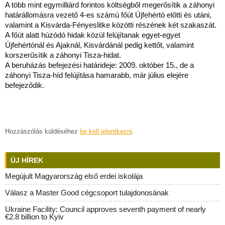
A több mint egymilliárd forintos költségből megerősítik a záhonyi
határállomásra vezető 4-es számú főút Újfehértó előtti és utáni,
valamint a Kisvárda-Fényeslitke közötti részének két szakaszát.
A főút alatt húzódó hidak közül felújítanak egyet-egyet
Újfehértónál és Ajaknál, Kisvárdánál pedig kettőt, valamint
korszerűsítik a záhonyi Tisza-hidat.
A beruházás befejezési határideje: 2009. október 15., de a
záhonyi Tisza-híd felújítása hamarabb, már július elejére
befejeződik.
Hozzászólás küldéséhez
be kell jelentkezni
.
ÚJ HÍREK
Megújult Magyarország első erdei iskolája
Válasz a Master Good cégcsoport tulajdonosának
Ukraine Facility: Council approves seventh payment of nearly
€2.8 billion to Kyiv