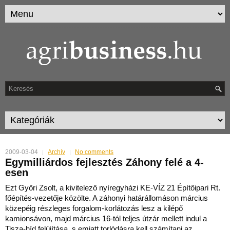
2009-03-04
Archív
No comments
Egymilliárdos fejlesztés Záhony felé a 4-
esen
Ezt Győri Zsolt, a kivitelező nyíregyházi KE-VÍZ 21 Építőipari Rt.
főépítés-vezetője közölte. A záhonyi határállomáson március
közepéig részleges forgalom-korlátozás lesz a ki
lépő
kamionsávon, majd március 16-tól teljes útzár mellett indul a
Tisza-híd felújítása, s emiatt torlódásra kell számítani az