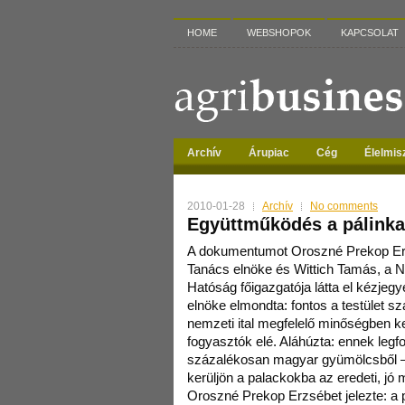
HOME
WEBSHOPOK
KAPCSOLAT
Archív
Árupiac
Cég
Élelmis
2010-01-28
Archív
No comments
Együttműködés a pálinka
A dokumentumot Oroszné Prekop Erz
Tanács elnöke és Wittich Tamás, a 
Hatóság főigazgatója látta el kézjeg
elnöke elmondta: fontos a testület s
nemzeti ital megfelelő minőségben ker
fogyasztók elé. Aláhúzta: ennek legf
százalékosan magyar gyümölcsből –
kerüljön a palackokba az eredeti, jó
Oroszné Prekop Erzsébet jelezte: a 