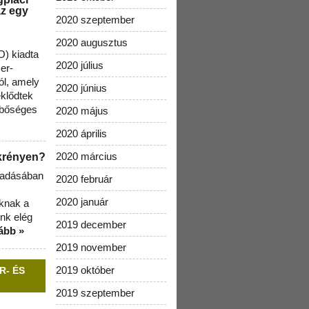
az egy
2020 szeptember
2020 augusztus
) kiadta
2020 július
zer-
ól, amely
2020 június
klődtek
 bőséges
2020 május
2020 április
2020 március
ekrényen?
b adásában
2020 február
2020 január
aknak a
nk elég
2019 december
ább »
2019 november
2019 október
R- ÉS
2019 szeptember