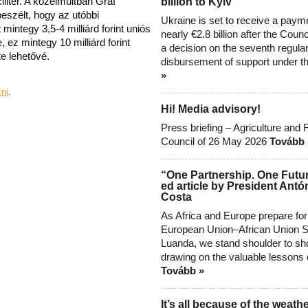
iliter. A közelmúltban Gráf
billion to Kyiv
beszélt, hogy az utóbbi
Ukraine is set to receive a paym
mintegy 3,5-4 milliárd forint uniós
nearly €2.8 billion after the Coun
 ez mintegy 10 milliárd forint
a decision on the seventh regula
e lehetővé.
disbursement of support under t
»
zni
.
Hi! Media advisory!
Press briefing – Agriculture and 
Council of 26 May 2026
Tovább 
“One Partnership. One Futur
ed article by President Antó
Costa
As Africa and Europe prepare for
European Union–African Union S
Luanda, we stand shoulder to sho
drawing on the valuable lessons 
Tovább »
It’s all because of the weathe