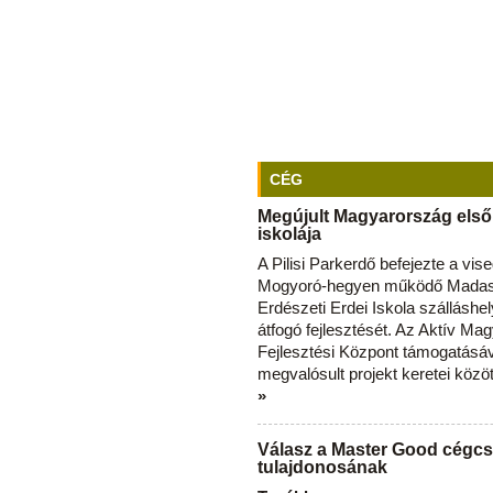
CÉG
Megújult Magyarország első
iskolája
A Pilisi Parkerdő befejezte a vise
Mogyoró-hegyen működő Madas
Erdészeti Erdei Iskola szálláshe
átfogó fejlesztését. Az Aktív Ma
Fejlesztési Központ támogatásá
megvalósult projekt keretei közö
»
Válasz a Master Good cégcs
tulajdonosának