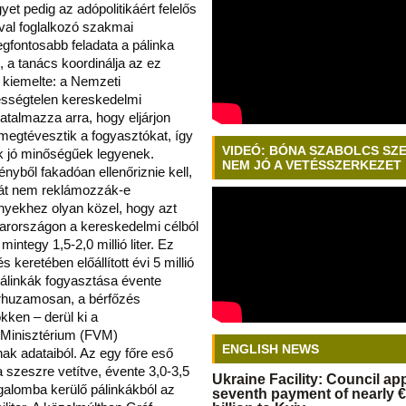
gyet pedig az adópolitikáért felelős
ával foglalkozó szakmai
legfontosabb feladata a pálinka
a tanács koordinálja az ez
 kiemelte: a Nemzeti
ességtelen kereskedelmi
hatalmazza arra, hogy eljárjon
egtévesztik a fogyasztókat, így
VIDEÓ: BÓNA SZABOLCS SZ
k jó minőségűek legyenek.
NEM JÓ A VETÉSSZERKEZET
nyből fakadóan ellenőriznie kell,
nkát nem reklámozzák-e
nyekhez olyan közel, hogy azt
országon a kereskedelmi célból
mintegy 1,5-2,0 millió liter. Ez
keretében előállított évi 5 millió
 pálinkák fogyasztása évente
árhuzamosan, a bérfőzés
ken – derül ki a
 Minisztérium (FVM)
ENGLISH NEWS
ak adataiból. Az egy főre eső
 szeszre vetítve, évente 3,0-3,5
Ukraine Facility: Council a
rgalomba kerülő pálinkákból az
seventh payment of nearly €