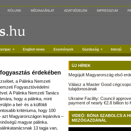
RÓLUNK
MÉDIAAJÁNLAT
ADATVÉDELEM
IMPRESSZUM
P
»
»
zeripar
English news
Események
Gazdaság
Interjú
ÚJ HÍREK
fogyasztás érdekében
Megújult Magyarország első erdei
sébet, a Pálinka Nemzeti
Válasz a Master Good cégcsopo
Nemzeti Fogyasztóvédelmi
tulajdonosának
yével. A Pálinka Nemzeti Taná
cs
Ukraine Facility: Council approv
zámára, hogy a pálinka, mint
payment of nearly €2.8 billion to 
üljön a bel- és a külföldi
ontosabb kritériuma, hogy 100
VIDEÓ: BÓNA SZABOLCS A H
 azt Magyarországon lepárolva –
MEZŐGAZDÁNÁL
 minőségű magyar pálinka.
pálinkatanácsnak 13 tagja van,