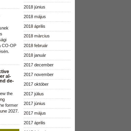
2018 június
s
2018 május
2018 április
snek
os
2018 március
sági
 a CO-OP
2018 február
ésén.
2018 január
2017 december
ctive
2017 november
r al-
nd de-
2017 október
new the
2017 július
ing
2017 június
the former
June 2027.
2017 május
2017 április