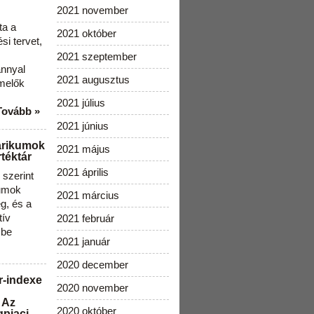
2021 november
ta a
2021 október
i tervet,
2021 szeptember
ánnyal
2021 augusztus
melők
2021 július
Tovább »
2021 június
arikumok
2021 május
téktár
2021 április
szerint
kumok
2021 március
g, és a
tív
2021 február
 be
2021 január
2020 december
r-indexe
2020 november
 Az
2020 október
gpiaci