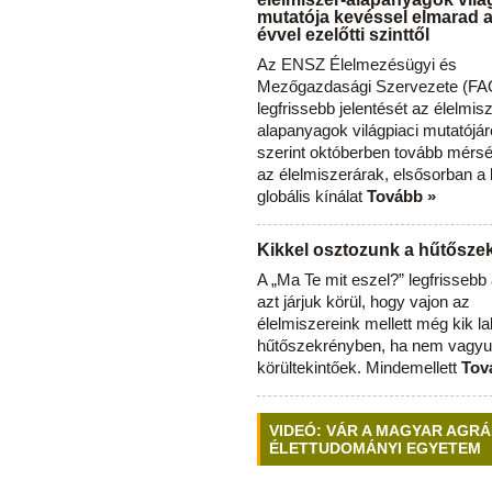
mutatója kevéssel elmarad 
évvel ezelőtti szinttől
Az ENSZ Élelmezésügyi és
Mezőgazdasági Szervezete (FAO
legfrissebb jelentését az élelmis
alapanyagok világpiaci mutatójár
szerint októberben tovább mérsé
az élelmiszerárak, elsősorban a
globális kínálat
Tovább »
Kikkel osztozunk a hűtősz
A „Ma Te mit eszel?” legfrisseb
azt járjuk körül, hogy vajon az
élelmiszereink mellett még kik l
hűtőszekrényben, ha nem vagyu
körültekintőek. Mindemellett
Tov
VIDEÓ: VÁR A MAGYAR AGRÁ
ÉLETTUDOMÁNYI EGYETEM