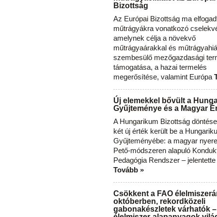
Bizottság
Az Európai Bizottság ma elfogad
műtrágyákra vonatkozó cselekvés
amelynek célja a növekvő
műtrágyaárakkal és műtrágyahi
szembesülő mezőgazdasági ter
támogatása, a hazai termelés
megerősítése, valamint Európa
Új elemekkel bővült a Hung
Gyűjteménye és a Magyar Ér
A Hungarikum Bizottság döntése 
két új érték került be a Hungari
Gyűjteményébe: a magyar nyere
Pető-módszeren alapuló Konduk
Pedagógia Rendszer – jelentette
Tovább »
Csökkent a FAO élelmiszerá
októberben, rekordközeli
gabonakészletek várhatók –
élelmiszer-alapanyagok vilá