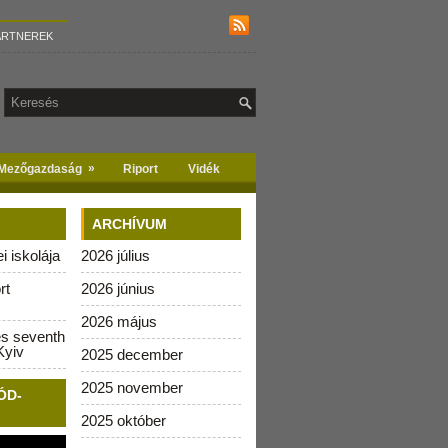
ARTNEREK
»
Mezőgazdaság
Riport
Vidék
ARCHÍVUM
 iskolája
2026 július
rt
2026 június
2026 május
es seventh
Kyiv
2025 december
2025 november
ÓD-
2025 október