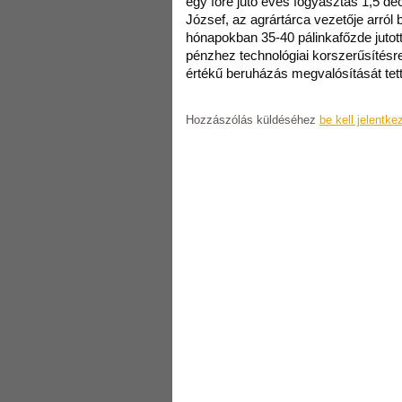
egy főre jutó éves fogyasztás 1,5 dec
József, az agrártárca vezetője arról 
hónapokban 35-40 pálinkafőzde jutott 
pénzhez technológiai korszerűsítésre,
értékű beruházás megvalósítását tett
Hozzászólás küldéséhez
be kell jelentke