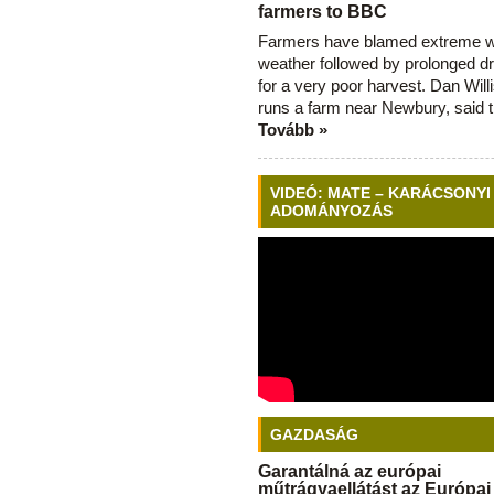
farmers to BBC
Farmers have blamed extreme 
weather followed by prolonged dr
for a very poor harvest. Dan Will
runs a farm near Newbury, said 
Tovább »
VIDEÓ: MATE – KARÁCSONYI
ADOMÁNYOZÁS
GAZDASÁG
Garantálná az európai
műtrágyaellátást az Európai