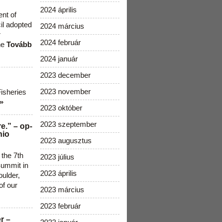
2024 április
ent of
cil adopted
2024 március
r
2024 február
he
Tovább
2024 január
2023 december
2023 november
Fisheries
»
2023 október
2023 szeptember
e.” – op-
nio
2023 augusztus
 the 7th
2023 július
ummit in
2023 április
ulder,
of our
2023 március
2023 február
r –