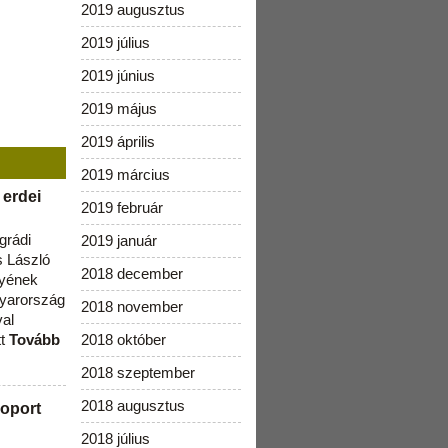
2019 augusztus
2019 július
2019 június
2019 május
2019 április
2019 március
 erdei
2019 február
grádi
2019 január
 László
2018 december
lyének
gyarország
2018 november
val
tt
Tovább
2018 október
2018 szeptember
2018 augusztus
oport
2018 július