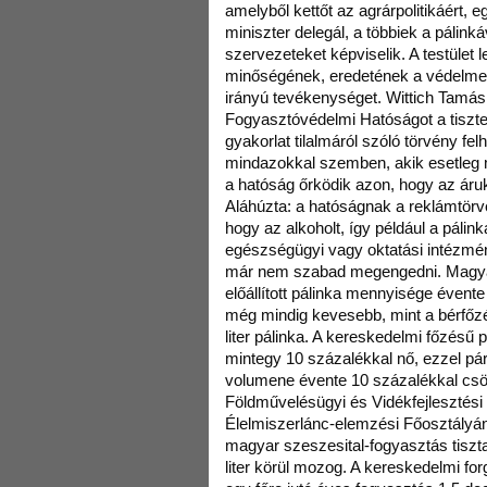
amelyből kettőt az agrárpolitikáért, e
miniszter delegál, a többiek a pálink
szervezeteket képviselik. A testület 
minőségének, eredetének a védelme, 
irányú tevékenységet. Wittich Tamás
Fogyasztóvédelmi Hatóságot a tiszt
gyakorlat tilalmáról szóló törvény fel
mindazokkal szemben, akik esetleg m
a hatóság őrködik azon, hogy az áru
Aláhúzta: a hatóságnak a reklámtörvé
hogy az alkoholt, így például a páli
egészségügyi vagy oktatási intézmé
már nem szabad megengedni. Magyar
előállított pálinka mennyisége évente 
még mindig kevesebb, mint a bérfőzés 
liter pálinka. A kereskedelmi főzésű
mintegy 10 százalékkal nő, ezzel p
volumene évente 10 százalékkal csök
Földművelésügyi és Vidékfejlesztési
Élelmiszerlánc-elemzési Főosztályán
magyar szeszesital-fogyasztás tiszta
liter körül mozog. A kereskedelmi fo