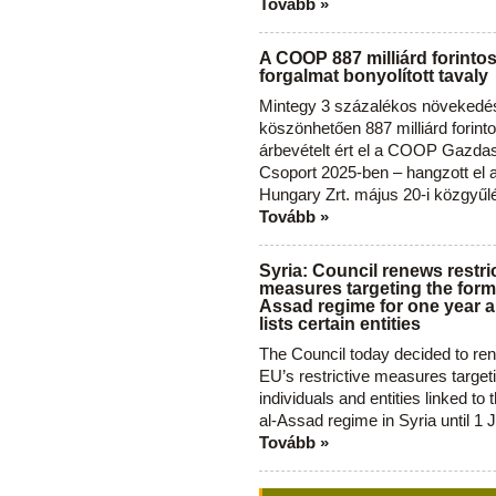
Tovább »
A COOP 887 milliárd forinto
forgalmat bonyolított tavaly
Mintegy 3 százalékos növekedé
köszönhetően 887 milliárd forint
árbevételt ért el a COOP Gazda
Csoport 2025-ben – hangzott el
Hungary Zrt. május 20-i közgyűl
Tovább »
Syria: Council renews restri
measures targeting the forme
Assad regime for one year a
lists certain entities
The Council today decided to re
EU’s restrictive measures target
individuals and entities linked to 
al-Assad regime in Syria until 1 
Tovább »