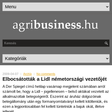
2009-04-07
Archív
No comments
Elbocsátották a Lidl németországi vezetőjét
A Der Spiegel című hetilap vasárnap megjelent számában arról
számolt be, hogy a Lidl – jogellenesen – belső aktákat vezetett az
alkalmazottak betegségeiről. Eszerint az áruház dol
gozóinak
betegállomány után egy formanyomtatványt kellett kitölteniük, és
ezen a legpontosabban fel kellett tüntetniük a bajuk okát, illetve
jellegét.