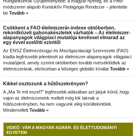
Hungarikumok Gyűjteményébe: a magyar nyereg, és a Pető-
módszeren alapuló Konduktív Pedagógia Rendszer – jelentette
be
Tovább »
Csökkent a FAO élelmiszerár-indexe októberben,
rekordközeli gabonakészletek várhatók – Az élelmiszer-
alapanyagok világpiaci mutatója kevéssel elmarad az
egy évvel ezelőtti szinttől
Az ENSZ Élelmezésügyi és Mezőgazdasági Szervezete (FAO)
kiadta legfrissebb jelentését az élelmiszer-alapanyagok világpiaci
mutatójáról, amely szerint októberben tovább mérséklődtek az
élelmiszerárak, elsősorban a bőséges globális kínálat
Tovább »
Kikkel osztozunk a hűtőszekrényen?
A „Ma Te mit eszel?” legfrissebb adásában azt járjuk körül, hogy
vajon az élelmiszereink mellett még kik laknak a
hűtőszekrényben, ha nem vagyunk elég körültekintőek.
Mindemellett
Tovább »
VIDEÓ: VÁR A MAGYAR AGRÁR- ÉS ÉLETTUDOMÁNYI
EGYETEM