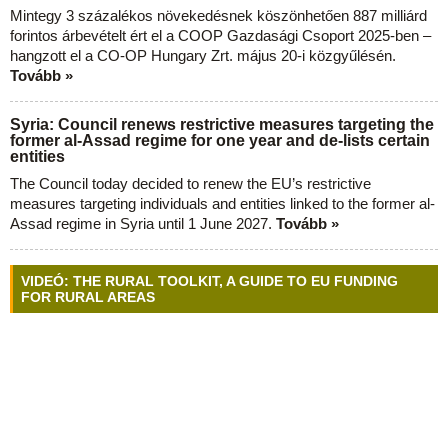
Mintegy 3 százalékos növekedésnek köszönhetően 887 milliárd
forintos árbevételt ért el a COOP Gazdasági Csoport 2025-ben –
hangzott el a CO-OP Hungary Zrt. május 20-i közgyűlésén.
Tovább »
Syria: Council renews restrictive measures targeting the
former al-Assad regime for one year and de-lists certain
entities
The Council today decided to renew the EU’s restrictive
measures targeting individuals and entities linked to the former al-
Assad regime in Syria until 1 June 2027.
Tovább »
VIDEÓ: THE RURAL TOOLKIT, A GUIDE TO EU FUNDING
FOR RURAL AREAS