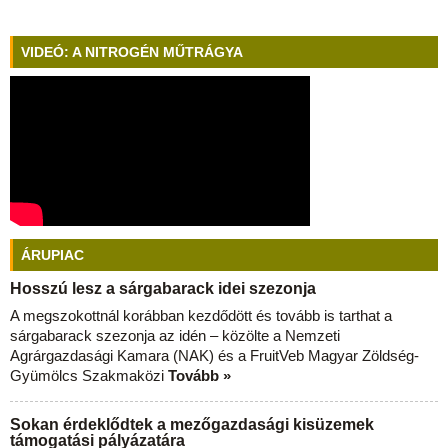
VIDEÓ: A NITROGÉN MŰTRÁGYA
ÁRUPIAC
Hosszú lesz a sárgabarack idei szezonja
A megszokottnál korábban kezdődött és tovább is tarthat a
sárgabarack szezonja az idén – közölte a Nemzeti
Agrárgazdasági Kamara (NAK) és a FruitVeb Magyar Zöldség-
Gyümölcs Szakmaközi
Tovább »
Sokan érdeklődtek a mezőgazdasági kisüzemek
támogatási pályázatára