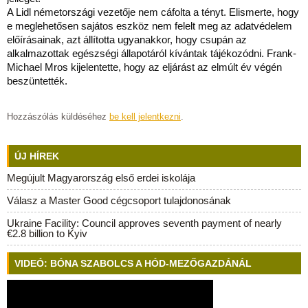
A Lidl németországi vezetője nem cáfolta a tényt. Elismerte, hogy
e meglehetősen sajátos eszköz nem felelt meg az adatvédelem
előírásainak, azt állította ugyanakkor, hogy csupán az
alkalmazottak egészségi állapotáról kívántak tájékozódni. Frank-
Michael Mros kijelentette, hogy az eljárást az elmúlt év végén
beszüntették.
Hozzászólás küldéséhez
be kell jelentkezni
.
ÚJ HÍREK
Megújult Magyarország első erdei iskolája
Válasz a Master Good cégcsoport tulajdonosának
Ukraine Facility: Council approves seventh payment of nearly
€2.8 billion to Kyiv
VIDEÓ: BÓNA SZABOLCS A HÓD-MEZŐGAZDÁNÁL