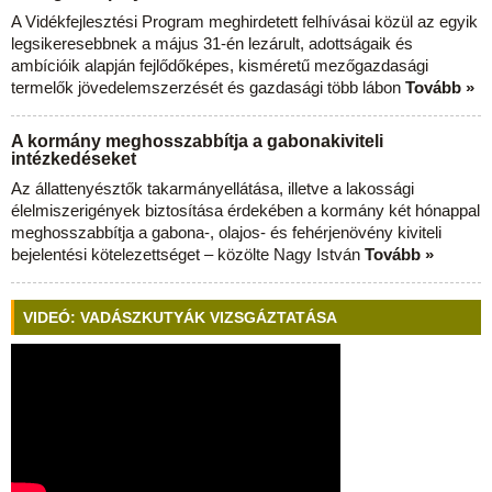
A Vidékfejlesztési Program meghirdetett felhívásai közül az egyik
legsikeresebbnek a május 31-én lezárult, adottságaik és
ambícióik alapján fejlődőképes, kisméretű mezőgazdasági
termelők jövedelemszerzését és gazdasági több lábon
Tovább »
A kormány meghosszabbítja a gabonakiviteli
intézkedéseket
Az állattenyésztők takarmányellátása, illetve a lakossági
élelmiszerigények biztosítása érdekében a kormány két hónappal
meghosszabbítja a gabona-, olajos- és fehérjenövény kiviteli
bejelentési kötelezettséget – közölte Nagy István
Tovább »
VIDEÓ: VADÁSZKUTYÁK VIZSGÁZTATÁSA