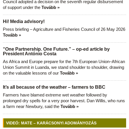
Council adopted a decision on the seventh regular disbursement
of support under the
Tovább »
Hi! Media advisory!
Press briefing – Agriculture and Fisheries Council of 26 May 2026
Tovább »
“One Partnership. One Future.” – op-ed article by
President António Costa
As Africa and Europe prepare for the 7th European Union–African
Union Summit in Luanda, we stand shoulder to shoulder, drawing
on the valuable lessons of our
Tovább »
It’s all because of the weather – farmers to BBC
Farmers have blamed extreme wet weather followed by
prolonged dry spells for a very poor harvest. Dan Willis, who runs
a farm near Newbury, said the
Tovább »
VIDEÓ: MATE – KARÁCSONYI ADOMÁNYOZÁS