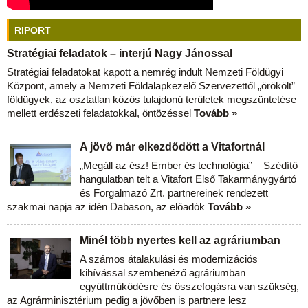
RIPORT
Stratégiai feladatok – interjú Nagy Jánossal
Stratégiai feladatokat kapott a nemrég indult Nemzeti Földügyi
Központ, amely a Nemzeti Földalapkezelő Szervezettől „örökölt”
földügyek, az osztatlan közös tulajdonú területek megszüntetése
mellett erdészeti feladatokkal, öntözéssel
Tovább »
A jövő már elkezdődött a Vitafortnál
„Megáll az ész! Ember és technológia” – Szédítő
hangulatban telt a Vitafort Első Takarmánygyártó
és Forgalmazó Zrt. partnereinek rendezett
szakmai napja az idén Dabason, az előadók
Tovább »
Minél több nyertes kell az agráriumban
A számos átalakulási és modernizációs
kihívással szembenéző agráriumban
együttműködésre és összefogásra van szükség,
az Agrárminisztérium pedig a jövőben is partnere lesz