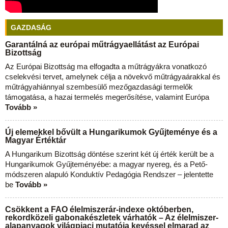
GAZDASÁG
Garantálná az európai műtrágyaellátást az Európai
Bizottság
Az Európai Bizottság ma elfogadta a műtrágyákra vonatkozó
cselekvési tervet, amelynek célja a növekvő műtrágyaárakkal és
műtrágyahiánnyal szembesülő mezőgazdasági termelők
támogatása, a hazai termelés megerősítése, valamint Európa
Tovább »
Új elemekkel bővült a Hungarikumok Gyűjteménye és a
Magyar Értéktár
A Hungarikum Bizottság döntése szerint két új érték került be a
Hungarikumok Gyűjteményébe: a magyar nyereg, és a Pető-
módszeren alapuló Konduktív Pedagógia Rendszer – jelentette
be
Tovább »
Csökkent a FAO élelmiszerár-indexe októberben,
rekordközeli gabonakészletek várhatók – Az élelmiszer-
alapanyagok világpiaci mutatója kevéssel elmarad az