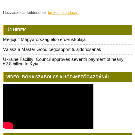
Hozzászólás küldéséhez
be kell jelentkezni
.
ÚJ HÍREK
Megújult Magyarország első erdei iskolája
Válasz a Master Good cégcsoport tulajdonosának
Ukraine Facility: Council approves seventh payment of nearly
€2.8 billion to Kyiv
VIDEÓ: BÓNA SZABOLCS A HÓD-MEZŐGAZDÁNÁL