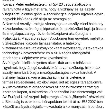
Kovács Péter emlékeztetett: a Rio+20 csúcstalálkozó is
ráirányította a figyelmet arra, hogy a vízhiány és az aszály
világszerte jelentős gond. A szélsőséges időjárás ugyanis egyre
nagyobb kihívások elé állítja az országokat.
A Nemzeti Aszálystratégia vitaanyaga az aszály elleni hatékony
küzdelemhez szükséges lépéseket és eszközöket foglalja össze,
és megalapozza egy rövid- és középtávú akcióprogram
kialakítását Magyarországon. A dokumentum egyebek mellett a
vízkészlethez igazodó tájhasználatra, a hatékony
vízfelhasználásra, az aszálykockázat kezelésére, víztakarékos
technológiák bevezetésére és a szükséges támogatási
rendszerek kiépítésére tesz javaslatokat.
A vízügyért felelős helyettes államtitkár arra is felhívta a
figyelmet, hogy átfogó szabályozásra van szükség, hiszen az
aszály nem kizárólag a mezőgazdaságban okoz károkat. A
vízhiány hatással van a gazdaság más területeire, a
természetvédelemre, az élővilágra, sőt az egész társadalomra.
A klímaváltozás felerősödésével az édesvízkészlet stratégiai
szerepet kapott, a takarékos vízhasználat kulcsfontosságú vált.
Az Európai Unió vízpolitikáját meghatározó „Blueprint” részeként
a Bizottság is ezekben a hónapokban tekinti át az EU 2007-ben
készült aszálystratégiáját – olvasható a kormányzati hírportálon.