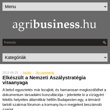
2012-06-25
Archív
No comments
Elkészült a Nemzeti Aszálystratégia
vitaanyaga
A belső egyeztetés már lezajlott, és hamarosan megkezdődhet a
dokumentum társadalmi konzultációja – jelentette ki a vízügyért
felelős helyettes államtitkár hétfőn Budapesten egy, a témáról
tartott szakmai fórumon a kormany.hu-n megjelent beszámoló
szerint.