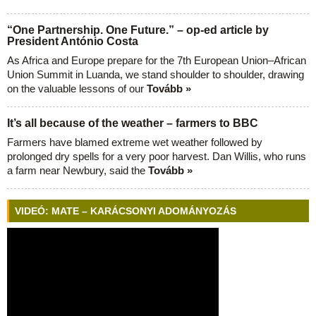
“One Partnership. One Future.” – op-ed article by
President António Costa
As Africa and Europe prepare for the 7th European Union–African
Union Summit in Luanda, we stand shoulder to shoulder, drawing
on the valuable lessons of our
Tovább »
It’s all because of the weather – farmers to BBC
Farmers have blamed extreme wet weather followed by
prolonged dry spells for a very poor harvest. Dan Willis, who runs
a farm near Newbury, said the
Tovább »
VIDEÓ: MATE – KARÁCSONYI ADOMÁNYOZÁS