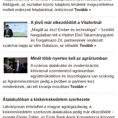
földügyek, az osztatlan közös tulajdonú területek megszüntetése
mellett erdészeti feladatokkal, öntözéssel
Tovább »
A jövő már elkezdődött a Vitafortnál
„Megáll az ész! Ember és technológia” – Szédítő
hangulatban telt a Vitafort Első Takarmánygyártó
és Forgalmazó Zrt. partnereinek rendezett
szakmai napja az idén Dabason, az előadók
Tovább »
Minél több nyertes kell az agráriumban
A számos átalakulási és modernizációs
kihívással szembenéző agráriumban
együttműködésre és összefogásra van szükség,
az Agrárminisztérium pedig a jövőben is partnere lesz
mindenkinek, aki elő kívánja mozdítani
Tovább »
Átalakulóban a kiskereskedelem szerkezete
Látványosan erősödhet a magyar agrárgazdaság, a
kiskereskedelem szerkezeti átalakulása pedig már elkezdődött –
mondja Fórián Zoltán, az Erste Bank Agrár Kompetencia Központ