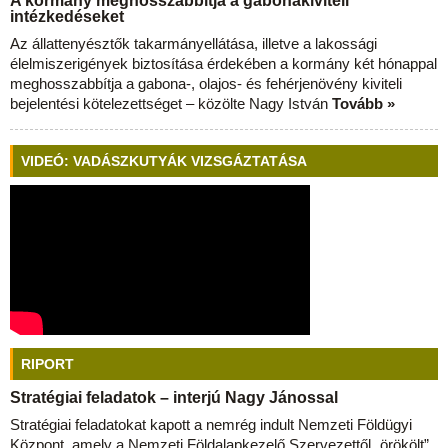
A kormány meghosszabbítja a gabonakiviteli
intézkedéseket
Az állattenyésztők takarmányellátása, illetve a lakossági
élelmiszerigények biztosítása érdekében a kormány két hónappal
meghosszabbítja a gabona-, olajos- és fehérjenövény kiviteli
bejelentési kötelezettséget – közölte Nagy István
Tovább »
VIDEÓ: VADÁSZKUTYÁK VIZSGÁZTATÁSA
RIPORT
Stratégiai feladatok – interjú Nagy Jánossal
Stratégiai feladatokat kapott a nemrég indult Nemzeti Földügyi
Központ, amely a Nemzeti Földalapkezelő Szervezettől „örökölt”