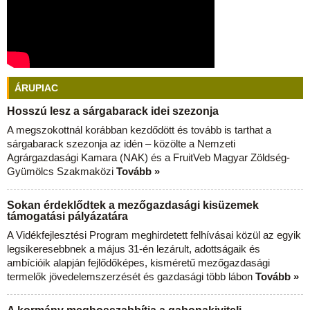
ÁRUPIAC
Hosszú lesz a sárgabarack idei szezonja
A megszokottnál korábban kezdődött és tovább is tarthat a
sárgabarack szezonja az idén – közölte a Nemzeti
Agrárgazdasági Kamara (NAK) és a FruitVeb Magyar Zöldség-
Gyümölcs Szakmaközi
Tovább »
Sokan érdeklődtek a mezőgazdasági kisüzemek
támogatási pályázatára
A Vidékfejlesztési Program meghirdetett felhívásai közül az egyik
legsikeresebbnek a május 31-én lezárult, adottságaik és
ambícióik alapján fejlődőképes, kisméretű mezőgazdasági
termelők jövedelemszerzését és gazdasági több lábon
Tovább »