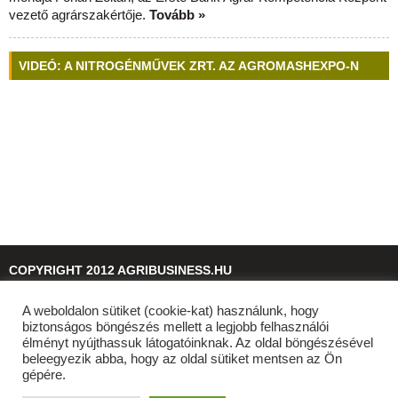
vezető agrárszakértője.
Tovább »
VIDEÓ: A NITROGÉNMŰVEK ZRT. AZ AGROMASHEXPO-N
COPYRIGHT 2012 AGRIBUSINESS.HU
A weboldalon sütiket (cookie-kat) használunk, hogy
© 2026
agribusiness.hu
biztonságos böngészés mellett a legjobb felhasználói
élményt nyújthassuk látogatóinknak. Az oldal böngészésével
beleegyezik abba, hogy az oldal sütiket mentsen az Ön
gépére.