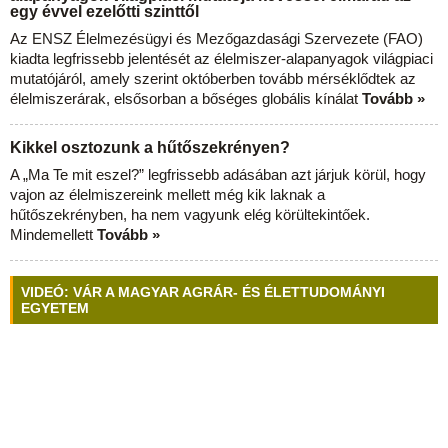
egy évvel ezelőtti szinttől
Az ENSZ Élelmezésügyi és Mezőgazdasági Szervezete (FAO)
kiadta legfrissebb jelentését az élelmiszer-alapanyagok világpiaci
mutatójáról, amely szerint októberben tovább mérséklődtek az
élelmiszerárak, elsősorban a bőséges globális kínálat
Tovább »
Kikkel osztozunk a hűtőszekrényen?
A „Ma Te mit eszel?” legfrissebb adásában azt járjuk körül, hogy
vajon az élelmiszereink mellett még kik laknak a
hűtőszekrényben, ha nem vagyunk elég körültekintőek.
Mindemellett
Tovább »
VIDEÓ: VÁR A MAGYAR AGRÁR- ÉS ÉLETTUDOMÁNYI
EGYETEM