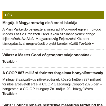
CÉG
Megújult Magyarország első erdei iskolája
A Pilisi Parkerdő befejezte a visegrádi Mogyoró-hegyen működő
Madas László Erdészeti Erdei Iskola szálláshelyének átfogó
fejlesztését. Az Aktív Magyarország Fejlesztési Központ
támogatásával megvalósult projekt keretei között
Tovább »
Válasz a Master Good cégcsoport tulajdonosának
Tovább »
A COOP 887 milliárd forintos forgalmat bonyolított tavaly
Mintegy 3 százalékos növekedésnek köszönhetően 887 milliárd
forintos árbevételt ért el a COOP Gazdasági Csoport 2025-ben –
hangzott el a CO-OP Hungary Zrt. május 20-i közgyűlésén.
Tovább »
Syria: Council renews restrictive measures targeting the