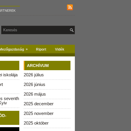
ARTNEREK
»
Mezőgazdaság
Riport
Vidék
ARCHÍVUM
 iskolája
2026 július
rt
2026 június
2026 május
es seventh
Kyiv
2025 december
2025 november
ÓD-
2025 október