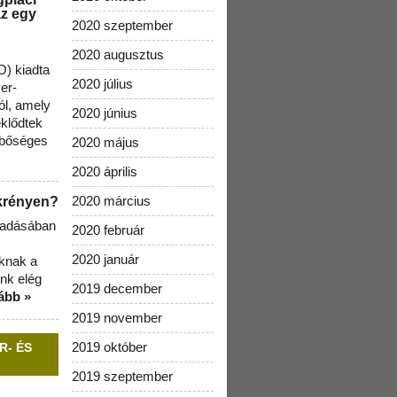
az egy
2020 szeptember
2020 augusztus
) kiadta
2020 július
zer-
ól, amely
2020 június
klődtek
 bőséges
2020 május
2020 április
2020 március
ekrényen?
b adásában
2020 február
2020 január
aknak a
nk elég
2019 december
ább »
2019 november
2019 október
R- ÉS
2019 szeptember