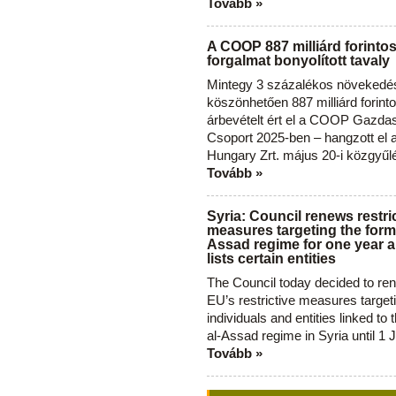
Tovább »
A COOP 887 milliárd forinto
forgalmat bonyolított tavaly
Mintegy 3 százalékos növekedé
köszönhetően 887 milliárd forint
árbevételt ért el a COOP Gazda
Csoport 2025-ben – hangzott el
Hungary Zrt. május 20-i közgyűl
Tovább »
Syria: Council renews restri
measures targeting the forme
Assad regime for one year a
lists certain entities
The Council today decided to re
EU’s restrictive measures target
individuals and entities linked to 
al-Assad regime in Syria until 1 
Tovább »