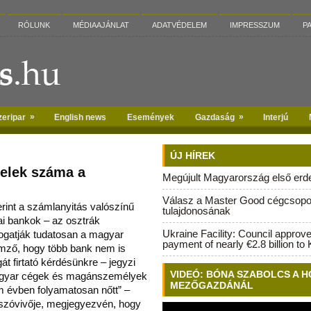
RÓLUNK
MÉDIAAJÁNLAT
ADATVÉDELEM
IMPRESSZUM
P
»
»
zeripar
English news
Események
Gazdaság
Interjú
ÚJ HÍREK
elek száma a
Megújult Magyarország első erdei
Válasz a Master Good cégcsopo
rint a számlanyitás valószínű
tulajdonosának
ai bankok – az osztrák
Ukraine Facility: Council approv
ogatják tudatosa
n a magyar
payment of nearly €2.8 billion to 
lemző, hogy több bank nem is
át firtató kérdésünkre – jegyzi
VIDEÓ: BÓNA SZABOLCS A H
magyar cégek és magánszemélyek
MEZŐGAZDÁNÁL
m évben folyamatosan nőtt” –
 szóvivője, megjegyezvén, hogy