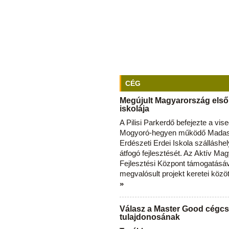
CÉG
Megújult Magyarország első
iskolája
A Pilisi Parkerdő befejezte a vise
Mogyoró-hegyen működő Madas
Erdészeti Erdei Iskola szálláshe
átfogó fejlesztését. Az Aktív Ma
Fejlesztési Központ támogatásá
megvalósult projekt keretei közö
»
Válasz a Master Good cégcs
tulajdonosának