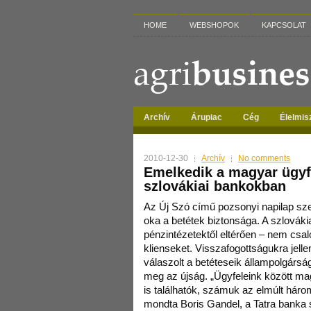
HOME
WEBSHOPOK
KAPCSOLAT
Archív
Árupiac
Cég
Élelmis
2010-12-30
Archív
No comments
Emelkedik a magyar ügyf
szlovákiai bankokban
Az Új Szó című pozsonyi napilap sze
oka a betétek biztonsága. A szlováki
pénzintézetektől eltérően – nem csal
klienseket. Visszafogottságukra jel
válaszolt a betéteseik állampolgárság
meg az újság. „Ügyfeleink között 
is találhatók, számuk az elmúlt háro
mondta Boris Gandel, a Tatra banka