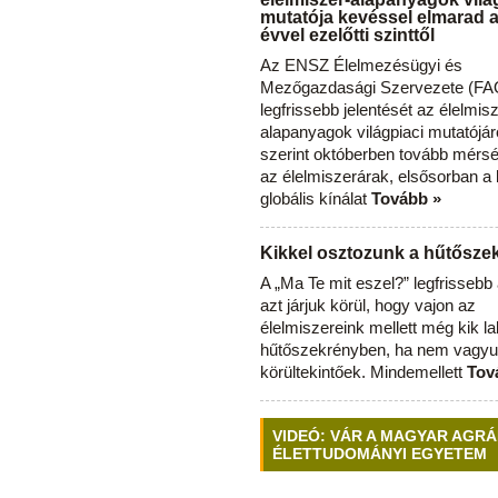
mutatója kevéssel elmarad 
évvel ezelőtti szinttől
Az ENSZ Élelmezésügyi és
Mezőgazdasági Szervezete (FAO
legfrissebb jelentését az élelmis
alapanyagok világpiaci mutatójár
szerint októberben tovább mérsé
az élelmiszerárak, elsősorban a
globális kínálat
Tovább »
Kikkel osztozunk a hűtősz
A „Ma Te mit eszel?” legfrisseb
azt járjuk körül, hogy vajon az
élelmiszereink mellett még kik l
hűtőszekrényben, ha nem vagyu
körültekintőek. Mindemellett
Tov
VIDEÓ: VÁR A MAGYAR AGRÁ
ÉLETTUDOMÁNYI EGYETEM