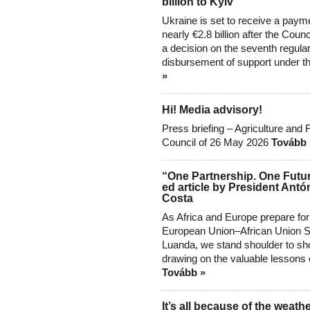
billion to Kyiv
Ukraine is set to receive a paym
nearly €2.8 billion after the Coun
a decision on the seventh regula
disbursement of support under t
»
Hi! Media advisory!
Press briefing – Agriculture and 
Council of 26 May 2026
Tovább 
“One Partnership. One Futur
ed article by President Antó
Costa
As Africa and Europe prepare for
European Union–African Union S
Luanda, we stand shoulder to sho
drawing on the valuable lessons 
Tovább »
It’s all because of the weathe