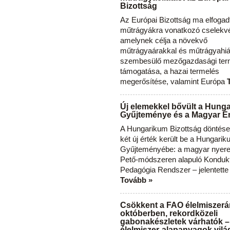
Bizottság
Az Európai Bizottság ma elfogad
műtrágyákra vonatkozó cselekvés
amelynek célja a növekvő
műtrágyaárakkal és műtrágyahi
szembesülő mezőgazdasági ter
támogatása, a hazai termelés
megerősítése, valamint Európa
Új elemekkel bővült a Hung
Gyűjteménye és a Magyar Ér
A Hungarikum Bizottság döntése 
két új érték került be a Hungari
Gyűjteményébe: a magyar nyere
Pető-módszeren alapuló Konduk
Pedagógia Rendszer – jelentette
Tovább »
Csökkent a FAO élelmiszerá
októberben, rekordközeli
gabonakészletek várhatók –
élelmiszer-alapanyagok vilá