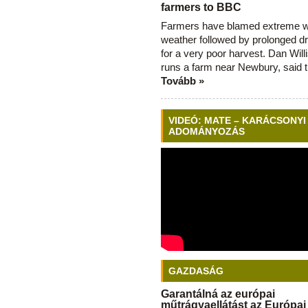
farmers to BBC
Farmers have blamed extreme 
weather followed by prolonged dr
for a very poor harvest. Dan Will
runs a farm near Newbury, said 
Tovább »
VIDEÓ: MATE – KARÁCSONYI
ADOMÁNYOZÁS
GAZDASÁG
Garantálná az európai
műtrágyaellátást az Európai