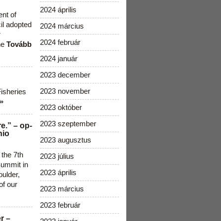
2024 április
ent of
cil adopted
2024 március
r
2024 február
he
Tovább
2024 január
2023 december
2023 november
Fisheries
»
2023 október
2023 szeptember
e.” – op-
nio
2023 augusztus
 the 7th
2023 július
ummit in
2023 április
ulder,
of our
2023 március
2023 február
r –