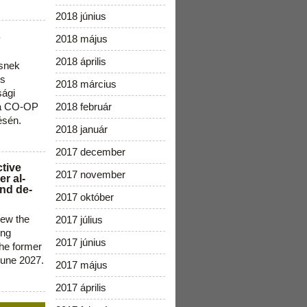
2018 június
s
2018 május
2018 április
snek
os
2018 március
sági
 a CO-OP
2018 február
ésén.
2018 január
2017 december
ctive
2017 november
r al-
nd de-
2017 október
new the
2017 július
ing
2017 június
the former
June 2027.
2017 május
2017 április