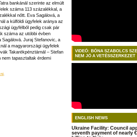
atra bankánál szerinte az elmúlt
elek száma 113 százalékkal, a
zalékkal nőtt. Eva Sagálová, a
ál a külföldi ügyfelek aránya az
zági ügyfélből pedig csak pár
ak száma az utóbbi évben
a Sagálová. Juraj Stefanovic, a
nál a magyarországi ügyfelek
VIDEÓ: BÓNA SZABOLCS SZ
ovák Takarékpénztárnál – Stefan
NEM JÓ A VETÉSSZERKEZET
n nem tapasztaltak érdemi
zni
.
ENGLISH NEWS
Ukraine Facility: Council a
seventh payment of nearly €