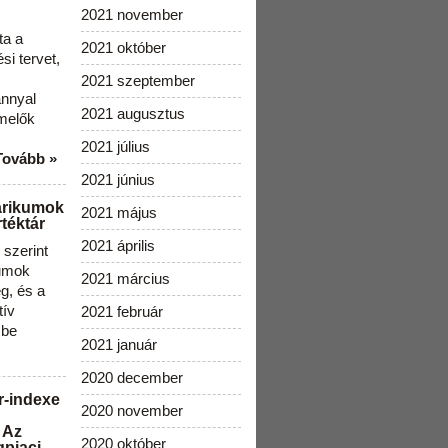
2021 november
ta a
2021 október
i tervet,
2021 szeptember
ánnyal
2021 augusztus
melők
2021 július
Tovább »
2021 június
arikumok
2021 május
téktár
2021 április
szerint
kumok
2021 március
g, és a
tív
2021 február
 be
2021 január
2020 december
r-indexe
2020 november
 Az
2020 október
gpiaci