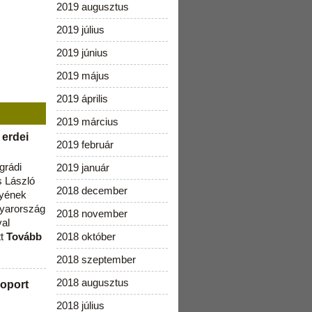
2019 augusztus
2019 július
2019 június
2019 május
2019 április
2019 március
 erdei
2019 február
grádi
2019 január
 László
2018 december
lyének
gyarország
2018 november
val
tt
Tovább
2018 október
2018 szeptember
2018 augusztus
oport
2018 július