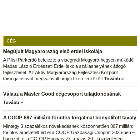
CÉG
Megújult Magyarország első erdei iskolája
A Pilisi Parkerdő befejezte a visegrádi Mogyoró-hegyen működő
Madas László Erdészeti Erdei Iskola szálláshelyének átfogó
fejlesztését. Az Aktív Magyarország Fejlesztési Központ
támogatásával megvalósult projekt keretei között
Tovább »
Válasz a Master Good cégcsoport tulajdonosának
Tovább »
A COOP 887 milliárd forintos forgalmat bonyolított tavaly
Mintegy 3 százalékos növekedésnek köszönhetően 887 milliárd
forintos árbevételt ért el a COOP Gazdasági Csoport 2025-ben –
hangzott el a CO-OP Hungary Zrt. május 20-i közgyűlésén.