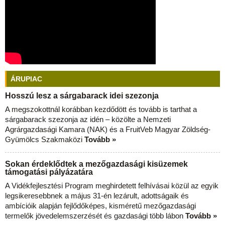
ÁRUPIAC
Hosszú lesz a sárgabarack idei szezonja
A megszokottnál korábban kezdődött és tovább is tarthat a
sárgabarack szezonja az idén – közölte a Nemzeti
Agrárgazdasági Kamara (NAK) és a FruitVeb Magyar Zöldség-
Gyümölcs Szakmaközi
Tovább »
Sokan érdeklődtek a mezőgazdasági kisüzemek
támogatási pályázatára
A Vidékfejlesztési Program meghirdetett felhívásai közül az egyik
legsikeresebbnek a május 31-én lezárult, adottságaik és
ambícióik alapján fejlődőképes, kisméretű mezőgazdasági
termelők jövedelemszerzését és gazdasági több lábon
Tovább »