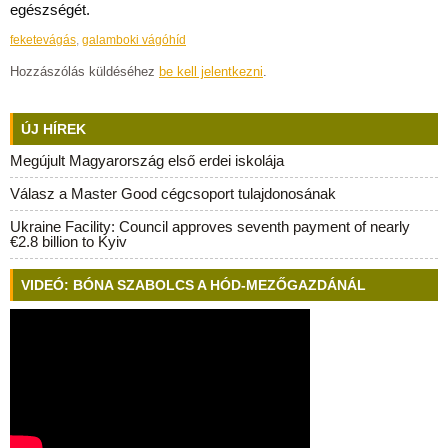
egészségét.
feketevágás
,
galamboki vágóhíd
Hozzászólás küldéséhez
be kell jelentkezni
.
ÚJ HÍREK
Megújult Magyarország első erdei iskolája
Válasz a Master Good cégcsoport tulajdonosának
Ukraine Facility: Council approves seventh payment of nearly
€2.8 billion to Kyiv
VIDEÓ: BÓNA SZABOLCS A HÓD-MEZŐGAZDÁNÁL