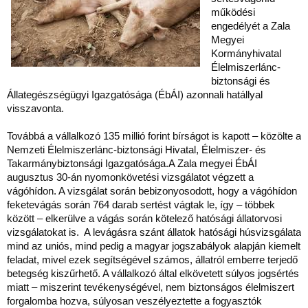
működési
engedélyét a Zala
Megyei
Kormányhivatal
Élelmiszerlánc-
biztonsági és
Állategészségügyi Igazgatósága (ÉbÁI) azonnali hatállyal
visszavonta.
Továbbá a vállalkozó 135 millió forint bírságot is kapott – közölte a
Nemzeti Élelmiszerlánc-biztonsági Hivatal, Élelmiszer- és
Takarmánybiztonsági Igazgatósága.A Zala megyei ÉbÁI
augusztus 30-án nyomonkövetési vizsgálatot végzett a
vágóhídon. A vizsgálat során bebizonyosodott, hogy a vágóhídon
feketevágás során 764 darab sertést vágtak le, így – többek
között – elkerülve a vágás során kötelező hatósági állatorvosi
vizsgálatokat is. A levágásra szánt állatok hatósági húsvizsgálata
mind az uniós, mind pedig a magyar jogszabályok alapján kiemelt
feladat, mivel ezek segítségével számos, állatról emberre terjedő
betegség kiszűrhető. A vállalkozó által elkövetett súlyos jogsértés
miatt – miszerint tevékenységével, nem biztonságos élelmiszert
forgalomba hozva, súlyosan veszélyeztette a fogyasztók