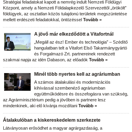
Stratégiai feladatokat kapott a nemrég indult Nemzeti Földügyi
Központ, amely a Nemzeti Földalapkezelő Szervezettől „örökölt”
földügyek, az osztatlan közös tulajdonú területek megszüntetése
mellett erdészeti feladatokkal, öntözéssel
Tovább »
A jövő már elkezdődött a Vitafortnál
„Megáll az ész! Ember és technológia” – Szédítő
hangulatban telt a Vitafort Első Takarmánygyártó
és Forgalmazó Zrt. partnereinek rendezett
szakmai napja az idén Dabason, az előadók
Tovább »
Minél több nyertes kell az agráriumban
A számos átalakulási és modernizációs
kihívással szembenéző agráriumban
együttműködésre és összefogásra van szükség,
az Agrárminisztérium pedig a jövőben is partnere lesz
mindenkinek, aki elő kívánja mozdítani
Tovább »
Átalakulóban a kiskereskedelem szerkezete
Látványosan erősödhet a magyar agrárgazdaság, a