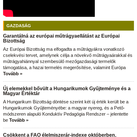
GAZDASÁG
Garantálná az európai műtrágyaellátást az Európai
Bizottság
Az Európai Bizottság ma elfogadta a műtrágyákra vonatkozó
cselekvési tervet, amelynek célja a növekvő műtrágyaárakkal és
műtrágyahiánnyal szembesülő mezőgazdasági termelők
támogatása, a hazai termelés megerősítése, valamint Európa
Tovább »
Új elemekkel bővült a Hungarikumok Gyűjteménye és a
Magyar Értéktár
A Hungarikum Bizottság döntése szerint két új érték került be a
Hungarikumok Gyűjteményébe: a magyar nyereg, és a Pető-
módszeren alapuló Konduktív Pedagógia Rendszer – jelentette
be
Tovább »
Csökkent a FAO élelmiszerár-indexe októberben,