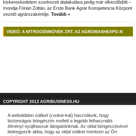
kiskereskedelem szerkezeti átalakulása pedig már elkezdődött –
mondja Fórián Zoltán, az Erste Bank Agrár Kompetencia Központ
vezető agrárszakértője.
Tovább »
VIDEÓ: A NITROGÉNMŰVEK ZRT. AZ AGROMASHEXPO-N
COPYRIGHT 2012 AGRIBUSINESS.HU
A weboldalon sütiket (cookie-kat) használunk, hogy
© 2026
agribusiness.hu
biztonságos böngészés mellett a legjobb felhasználói
élményt nyújthassuk látogatóinknak. Az oldal böngészésével
beleegyezik abba, hogy az oldal sütiket mentsen az Ön