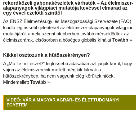
rekordközeli gabonakészletek várhatók – Az élelmiszer-
alapanyagok világpiaci mutatója kevéssel elmarad az
egy évvel ezelőtti szinttől
Az ENSZ Élelmezésügyi és Mezőgazdasági Szervezete (FAO)
kiadta legfrissebb jelentését az élelmiszer-alapanyagok világpiaci
mutatójáról, amely szerint októberben tovább mérséklődtek az
élelmiszerárak, elsősorban a bőséges globális kínálat
Tovább »
Kikkel osztozunk a hűtőszekrényen?
A „Ma Te mit eszel?” legfrissebb adásában azt járjuk körül, hogy
vajon az élelmiszereink mellett még kik laknak a
hűtőszekrényben, ha nem vagyunk elég körültekintőek.
Mindemellett
Tovább »
VIDEÓ: VÁR A MAGYAR AGRÁR- ÉS ÉLETTUDOMÁNYI
EGYETEM