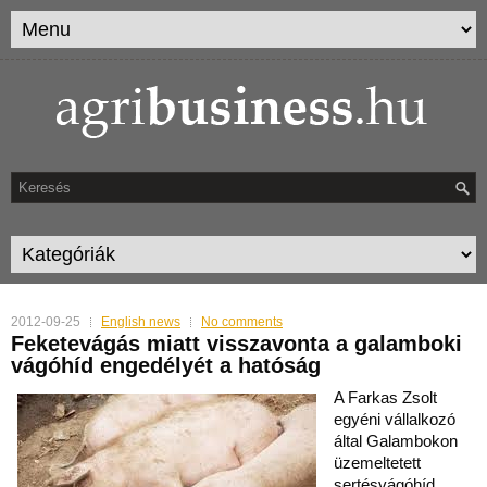
2012-09-25
English news
No comments
Feketevágás miatt visszavonta a galamboki
vágóhíd engedélyét a hatóság
A Farkas Zsolt
egyéni vállalkozó
által Galambokon
üzemeltetett
sertésvágóhíd