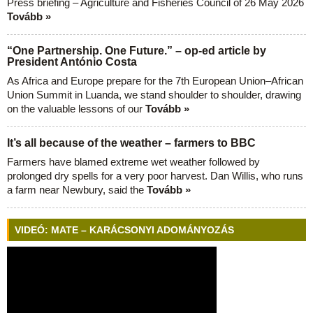
Press briefing – Agriculture and Fisheries Council of 26 May 2026
Tovább »
“One Partnership. One Future.” – op-ed article by
President António Costa
As Africa and Europe prepare for the 7th European Union–African
Union Summit in Luanda, we stand shoulder to shoulder, drawing
on the valuable lessons of our
Tovább »
It’s all because of the weather – farmers to BBC
Farmers have blamed extreme wet weather followed by
prolonged dry spells for a very poor harvest. Dan Willis, who runs
a farm near Newbury, said the
Tovább »
VIDEÓ: MATE – KARÁCSONYI ADOMÁNYOZÁS