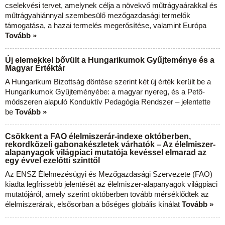
cselekvési tervet, amelynek célja a növekvő műtrágyaárakkal és
műtrágyahiánnyal szembesülő mezőgazdasági termelők
támogatása, a hazai termelés megerősítése, valamint Európa
Tovább »
Új elemekkel bővült a Hungarikumok Gyűjteménye és a
Magyar Értéktár
A Hungarikum Bizottság döntése szerint két új érték került be a
Hungarikumok Gyűjteményébe: a magyar nyereg, és a Pető-
módszeren alapuló Konduktív Pedagógia Rendszer – jelentette
be
Tovább »
Csökkent a FAO élelmiszerár-indexe októberben,
rekordközeli gabonakészletek várhatók – Az élelmiszer-
alapanyagok világpiaci mutatója kevéssel elmarad az
egy évvel ezelőtti szinttől
Az ENSZ Élelmezésügyi és Mezőgazdasági Szervezete (FAO)
kiadta legfrissebb jelentését az élelmiszer-alapanyagok világpiaci
mutatójáról, amely szerint októberben tovább mérséklődtek az
élelmiszerárak, elsősorban a bőséges globális kínálat
Tovább »