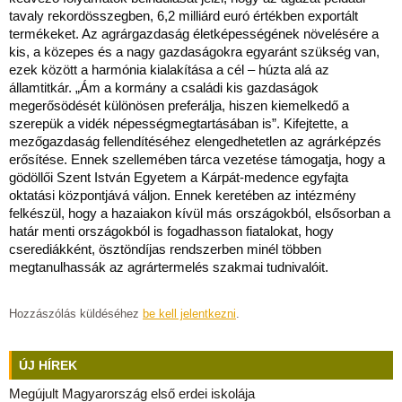
tavaly rekordösszegben, 6,2 milliárd euró értékben exportált
termékeket. Az agrárgazdaság életképességének növelésére a
kis, a közepes és a nagy gazdaságokra egyaránt szükség van,
ezek között a harmónia kialakítása a cél – húzta alá az
államtitkár. „Ám a kormány a családi kis gazdaságok
megerősödését különösen preferálja, hiszen kiemelkedő a
szerepük a vidék népességmegtartásában is”. Kifejtette, a
mezőgazdaság fellendítéséhez elengedhetetlen az agrárképzés
erősítése. Ennek szellemében tárca vezetése támogatja, hogy a
gödöllői Szent István Egyetem a Kárpát-medence egyfajta
oktatási központjává váljon. Ennek keretében az intézmény
felkészül, hogy a hazaiakon kívül más országokból, elsősorban a
határ menti országokból is fogadhasson fiatalokat, hogy
cserediákként, ösztöndíjas rendszerben minél többen
megtanulhassák az agrártermelés szakmai tudnivalóit.
Hozzászólás küldéséhez
be kell jelentkezni
.
ÚJ HÍREK
Megújult Magyarország első erdei iskolája