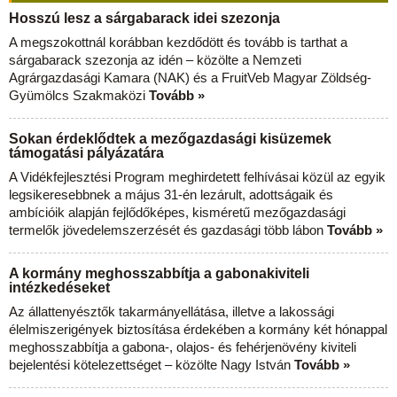
Hosszú lesz a sárgabarack idei szezonja
A megszokottnál korábban kezdődött és tovább is tarthat a
sárgabarack szezonja az idén – közölte a Nemzeti
Agrárgazdasági Kamara (NAK) és a FruitVeb Magyar Zöldség-
Gyümölcs Szakmaközi
Tovább »
Sokan érdeklődtek a mezőgazdasági kisüzemek
támogatási pályázatára
A Vidékfejlesztési Program meghirdetett felhívásai közül az egyik
legsikeresebbnek a május 31-én lezárult, adottságaik és
ambícióik alapján fejlődőképes, kisméretű mezőgazdasági
termelők jövedelemszerzését és gazdasági több lábon
Tovább »
A kormány meghosszabbítja a gabonakiviteli
intézkedéseket
Az állattenyésztők takarmányellátása, illetve a lakossági
élelmiszerigények biztosítása érdekében a kormány két hónappal
meghosszabbítja a gabona-, olajos- és fehérjenövény kiviteli
bejelentési kötelezettséget – közölte Nagy István
Tovább »