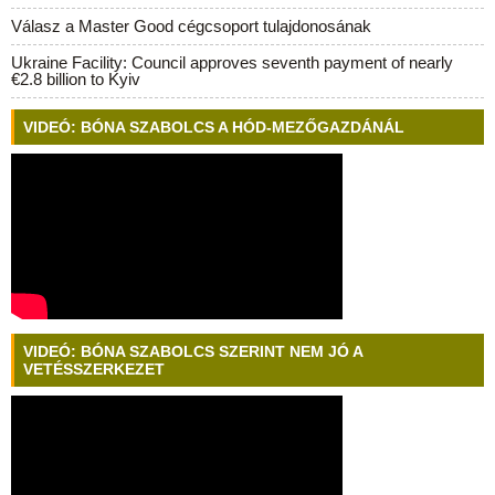
Válasz a Master Good cégcsoport tulajdonosának
Ukraine Facility: Council approves seventh payment of nearly
€2.8 billion to Kyiv
VIDEÓ: BÓNA SZABOLCS A HÓD-MEZŐGAZDÁNÁL
VIDEÓ: BÓNA SZABOLCS SZERINT NEM JÓ A
VETÉSSZERKEZET