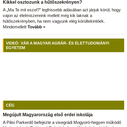
Kikkel osztozunk a hűtőszekrényen?
A „Ma Te mit eszel?” legfrissebb adásában azt járjuk körül, hogy
vajon az élelmiszereink mellett még kik laknak a
hűtőszekrényben, ha nem vagyunk elég körültekintőek.
Mindemellett
Tovább »
VIDEÓ: VÁR A MAGYAR AGRÁR- ÉS ÉLETTUDOMÁNYI
EGYETEM
CÉG
Megújult Magyarország első erdei iskolája
A Pilisi Parkerdő befejezte a visegrádi Mogyoró-hegyen működő