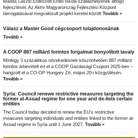
Madas László Erdészeti Erdei Iskola szálláshelyének átfogó
fejlesztését. Az Aktív Magyarország Fejlesztési Központ
támogatásával megvalósult projekt keretei között
Tovább »
Válasz a Master Good cégcsoport tulajdonosának
Tovább »
A COOP 887 milliárd forintos forgalmat bonyolított tavaly
Mintegy 3 százalékos növekedésnek köszönhetően 887 milliárd
forintos árbevételt ért el a COOP Gazdasági Csoport 2025-ben –
hangzott el a CO-OP Hungary Zrt. május 20-i közgyűlésén.
Tovább »
Syria: Council renews restrictive measures targeting the
former al-Assad regime for one year and de-lists certain
entities
The Council today decided to renew the EU’s restrictive
measures targeting individuals and entities linked to the former al-
Assad regime in Syria until 1 June 2027.
Tovább »