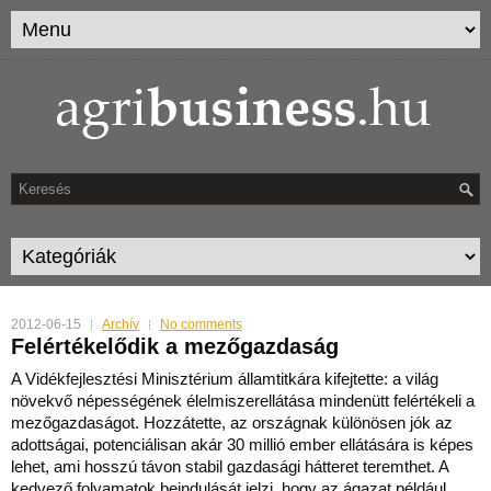
2012-06-15
Archív
No comments
Felértékelődik a mezőgazdaság
A Vidékfejlesztési Minisztérium államtitkára kifejtette: a világ
növekvő népességének élelmiszerellátása mindenütt felértékeli a
mezőgazdaságot.
Hozzátette, az országnak különösen jók az
adottságai, potenciálisan akár 30 millió ember ellátására is képes
lehet, ami hosszú távon stabil gazdasági hátteret teremthet. A
kedvező folyamatok beindulását jelzi, hogy az ágazat például