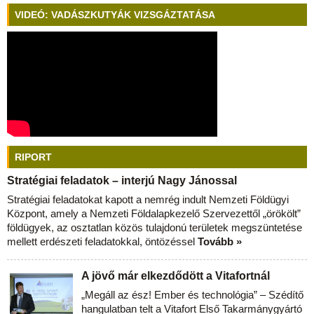
VIDEÓ: VADÁSZKUTYÁK VIZSGÁZTATÁSA
RIPORT
Stratégiai feladatok – interjú Nagy Jánossal
Stratégiai feladatokat kapott a nemrég indult Nemzeti Földügyi
Központ, amely a Nemzeti Földalapkezelő Szervezettől „örökölt”
földügyek, az osztatlan közös tulajdonú területek megszüntetése
mellett erdészeti feladatokkal, öntözéssel
Tovább »
A jövő már elkezdődött a Vitafortnál
„Megáll az ész! Ember és technológia” – Szédítő
hangulatban telt a Vitafort Első Takarmánygyártó