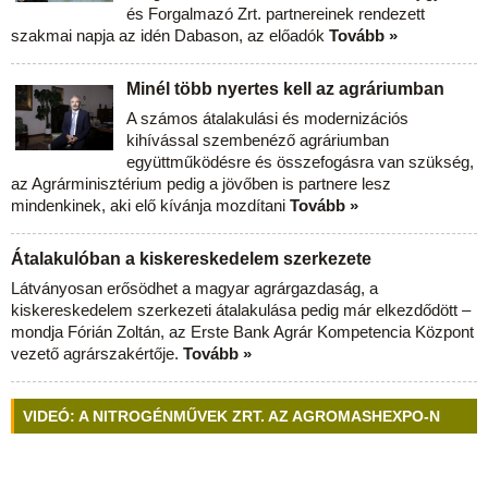
és Forgalmazó Zrt. partnereinek rendezett
szakmai napja az idén Dabason, az előadók
Tovább »
Minél több nyertes kell az agráriumban
A számos átalakulási és modernizációs
kihívással szembenéző agráriumban
együttműködésre és összefogásra van szükség,
az Agrárminisztérium pedig a jövőben is partnere lesz
mindenkinek, aki elő kívánja mozdítani
Tovább »
Átalakulóban a kiskereskedelem szerkezete
Látványosan erősödhet a magyar agrárgazdaság, a
kiskereskedelem szerkezeti átalakulása pedig már elkezdődött –
mondja Fórián Zoltán, az Erste Bank Agrár Kompetencia Központ
vezető agrárszakértője.
Tovább »
VIDEÓ: A NITROGÉNMŰVEK ZRT. AZ AGROMASHEXPO-N