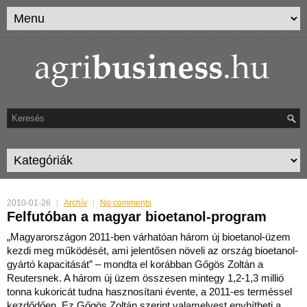
2010-01-26
Archív
No comments
Felfutóban a magyar bioetanol-program
„Magyarországon 2011-ben várhatóan három új bioetanol-üzem
kezdi meg működését, ami jelentősen növeli az ország bioetanol-
gyártó kapacitását” – mondta el korábban Gőgös Zol
tán a
Reutersnek. A három új üzem összesen mintegy 1,2-1,3 millió
tonna kukoricát tudna hasznosítani évente, a 2011-es terméssel
kezdődően. Ez Gőgös Zoltán szerint valamelyest enyhítheti a