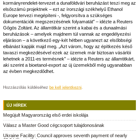
kormányrendelet-tervezet a dunaföldvári beruházást teszi meg az
elsőszámú projektnek – ezt az írországi székhelyű Ethanol
Europe tervezi megépíteni -, felgyorsítva a szükséges
dokumentációk megszerzésének folyamatát” – idézte a Reuters
Gőgös Zoltánt. Az államtitkár szerint a kabai és a dunaalmási
beruházások – amelyek majdnem túl vannak az engedélyezési
eljáráson – a következő egy-két hétben ugyanezt az elsőbbségi
elbánást kapják majd meg. „Azt várom, hogy az építkezés késő
tavaszi megkezdésével ezek az üzemek már biztosan vásárlói
lehetnek a 2011-es termésnek” – idézte a Reuters az államtitkárt,
aki szerint a bioetanol-export az új üzemekből még ugyanabban
az évben megkezdődhet.
Hozzászólás küldéséhez
be kell jelentkezni
.
ÚJ HÍREK
Megújult Magyarország első erdei iskolája
Válasz a Master Good cégcsoport tulajdonosának
Ukraine Facility: Council approves seventh payment of nearly