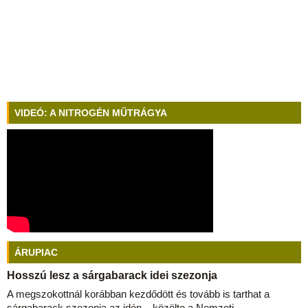
VIDEÓ: A NITROGÉN MŰTRÁGYA
ÁRUPIAC
Hosszú lesz a sárgabarack idei szezonja
A megszokottnál korábban kezdődött és tovább is tarthat a
sárgabarack szezonja az idén – közölte a Nemzeti