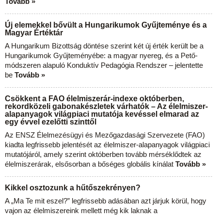
Tovább »
Új elemekkel bővült a Hungarikumok Gyűjteménye és a
Magyar Értéktár
A Hungarikum Bizottság döntése szerint két új érték került be a
Hungarikumok Gyűjteményébe: a magyar nyereg, és a Pető-
módszeren alapuló Konduktív Pedagógia Rendszer – jelentette
be
Tovább »
Csökkent a FAO élelmiszerár-indexe októberben,
rekordközeli gabonakészletek várhatók – Az élelmiszer-
alapanyagok világpiaci mutatója kevéssel elmarad az
egy évvel ezelőtti szinttől
Az ENSZ Élelmezésügyi és Mezőgazdasági Szervezete (FAO)
kiadta legfrissebb jelentését az élelmiszer-alapanyagok világpiaci
mutatójáról, amely szerint októberben tovább mérséklődtek az
élelmiszerárak, elsősorban a bőséges globális kínálat
Tovább »
Kikkel osztozunk a hűtőszekrényen?
A „Ma Te mit eszel?” legfrissebb adásában azt járjuk körül, hogy
vajon az élelmiszereink mellett még kik laknak a