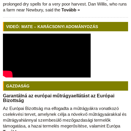
prolonged dry spells for a very poor harvest. Dan Willis, who runs
a farm near Newbury, said the
Tovább »
VIDEÓ: MATE – KARÁCSONYI ADOMÁNYOZÁS
GAZDASÁG
Garantálná az európai műtrágyaellátást az Európai
Bizottság
Az Európai Bizottság ma elfogadta a műtrágyákra vonatkozó
cselekvési tervet, amelynek célja a növekvő műtrágyaárakkal és
műtrágyahiánnyal szembesülő mezőgazdasági termelők
támogatása, a hazai termelés megerősítése, valamint Európa