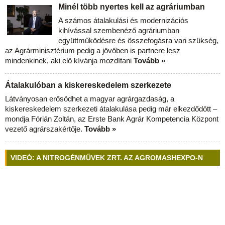
Minél több nyertes kell az agráriumban
A számos átalakulási és modernizációs
kihívással szembenéző agráriumban
együttműködésre és összefogásra van szükség,
az Agrárminisztérium pedig a jövőben is partnere lesz
mindenkinek, aki elő kívánja mozdítani
Tovább »
Átalakulóban a kiskereskedelem szerkezete
Látványosan erősödhet a magyar agrárgazdaság, a
kiskereskedelem szerkezeti átalakulása pedig már elkezdődött –
mondja Fórián Zoltán, az Erste Bank Agrár Kompetencia Központ
vezető agrárszakértője.
Tovább »
VIDEÓ: A NITROGÉNMŰVEK ZRT. AZ AGROMASHEXPO-N