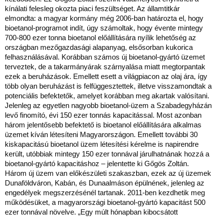
kínálati felesleg okozta piaci feszültséget. Az államtitkár
elmondta: a magyar kormány még 2006-ban határozta el, hogy
bioetanol-programot indít, úgy számoltak, hogy évente mintegy
700-800 ezer tonna bioetanol előállítására nyílik lehetőség az
országban mezőgazdasági alapanyag, elsősorban kukorica
felhasználásával. Korábban számos új bioetanol-gyártó üzemet
terveztek, de a takarmányárak szárnyalása miatt megtorpantak
ezek a beruházások. Emellett esett a világpiacon az olaj ára, így
több olyan beruházást is felfüggesztettek, illetve visszamondtak a
potenciális befektetők, amelyet korábban meg akartak valósítani.
Jelenleg az egyetlen nagyobb bioetanol-üzem a Szabadegyházán
levő finomító, évi 150 ezer tonnás kapacitással. Most azonban
három jelentősebb befektető is bioetanol előállítására alkalmas
üzemet kíván létesíteni Magyarországon. Emellett további 30
kiskapacitású bioetanol üzem létesítési kérelme is napirendre
került, utóbbiak mintegy 150 ezer tonnával járulhatnának hozzá a
bioetanol-gyártó kapacitáshoz – jelentette ki Gőgös Zoltán.
Három új üzem van előkészületi szakaszban, ezek az új üzemek
Dunaföldváron, Kabán, és Dunaalmáson épülnének, jelenleg az
engedélyek megszerzésénél tartanak. 2011-ben kezdhetik meg
működésüket, a magyarországi bioetanol-gyártó kapacitást 500
ezer tonnával növelve. „Egy múlt hónapban kibocsátott