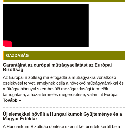
GAZDASÁG
Garantálná az európai műtrágyaellátást az Európai
Bizottság
Az Európai Bizottság ma elfogadta a műtrágyákra vonatkozó
cselekvési tervet, amelynek célja a növekvő műtrágyaárakkal és
műtrágyahiánnyal szembesülő mezőgazdasági termelők
támogatása, a hazai termelés megerősítése, valamint Európa
Tovább »
Új elemekkel bővült a Hungarikumok Gyűjteménye és a
Magyar Értéktár
A Hungarikum Bizottság döntése szerint két új érték került be a