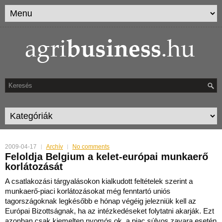
2009-04-17
Archív
No comments
Feloldja Belgium a kelet-európai munkaerő
korlátozását
A csatlakozási tárgyalásokon kialkudott feltételek szerint a
munkaerő-piaci korlátozásokat még fenntartó uniós
tagországoknak legkésőbb e hónap végéig jelezniük kell az
Európai Bizot
tságnak, ha az intézkedéseket folytatni akarják. Ezt
azonban csak kiemelten nyomós ok, a piac súlyos zavara esetén