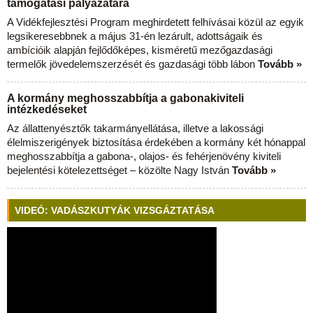
támogatási pályázatára
A Vidékfejlesztési Program meghirdetett felhívásai közül az egyik
legsikeresebbnek a május 31-én lezárult, adottságaik és
ambícióik alapján fejlődőképes, kisméretű mezőgazdasági
termelők jövedelemszerzését és gazdasági több lábon
Tovább »
A kormány meghosszabbítja a gabonakiviteli
intézkedéseket
Az állattenyésztők takarmányellátása, illetve a lakossági
élelmiszerigények biztosítása érdekében a kormány két hónappal
meghosszabbítja a gabona-, olajos- és fehérjenövény kiviteli
bejelentési kötelezettséget – közölte Nagy István
Tovább »
VIDEÓ: VADÁSZKUTYÁK VIZSGÁZTATÁSA