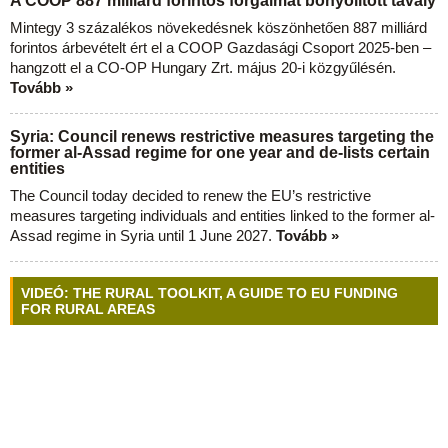
A COOP 887 milliárd forintos forgalmat bonyolított tavaly
Mintegy 3 százalékos növekedésnek köszönhetően 887 milliárd
forintos árbevételt ért el a COOP Gazdasági Csoport 2025-ben –
hangzott el a CO-OP Hungary Zrt. május 20-i közgyűlésén.
Tovább »
Syria: Council renews restrictive measures targeting the
former al-Assad regime for one year and de-lists certain
entities
The Council today decided to renew the EU’s restrictive
measures targeting individuals and entities linked to the former al-
Assad regime in Syria until 1 June 2027.
Tovább »
VIDEÓ: THE RURAL TOOLKIT, A GUIDE TO EU FUNDING
FOR RURAL AREAS