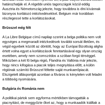
határozhatják el. A régebbi uniós tagországok közül eddig
Ausztria és Németország jelezte, hogy továbbra is élni kívánnak
bizonyos korlátozó intézkedésekkel. Belgium már korábban
részlegessé tette a korlátozásokat.
Brüsszel még félt
A La Libre Belgique című napilap szerint a belga politika nem volt
egységes a megmaradt intézkedések további sorsát illetően, és
végül egyebek között az döntött, hogy az Európai Bizottság aligha
értett volna egyet a korlátozások fenntartásával egy olyan ország
esetében, amely nem szomszédos a szóban forgó térséggel.
Miközben a két fő belga régió, Flandria és Vallónia már jelezte,
hogy nincs kifogása a piacok teljes megnyitása előtt, a külön
régiónak számító Brüsszel féltette saját munkaerőpiacát.
Elszigetelt álláspontját azonban a főváros is kénytelen volt feladni
a többség nyomására.
Bulgária és Románia nem
A politikai pártok sem egyforma mértékben támogatták a
piacnyitást, de meggyőzte őket az, hogy a munkaadók kiálltak a