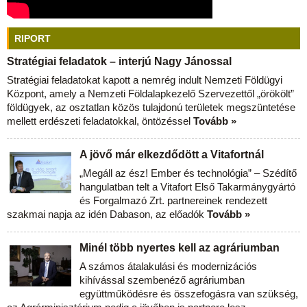
RIPORT
Stratégiai feladatok – interjú Nagy Jánossal
Stratégiai feladatokat kapott a nemrég indult Nemzeti Földügyi
Központ, amely a Nemzeti Földalapkezelő Szervezettől „örökölt”
földügyek, az osztatlan közös tulajdonú területek megszüntetése
mellett erdészeti feladatokkal, öntözéssel
Tovább »
A jövő már elkezdődött a Vitafortnál
„Megáll az ész! Ember és technológia” – Szédítő
hangulatban telt a Vitafort Első Takarmánygyártó
és Forgalmazó Zrt. partnereinek rendezett
szakmai napja az idén Dabason, az előadók
Tovább »
Minél több nyertes kell az agráriumban
A számos átalakulási és modernizációs
kihívással szembenéző agráriumban
együttműködésre és összefogásra van szükség,