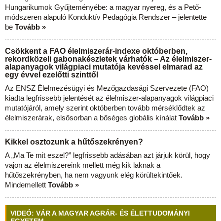
Hungarikumok Gyűjteményébe: a magyar nyereg, és a Pető-
módszeren alapuló Konduktív Pedagógia Rendszer – jelentette
be
Tovább »
Csökkent a FAO élelmiszerár-indexe októberben,
rekordközeli gabonakészletek várhatók – Az élelmiszer-
alapanyagok világpiaci mutatója kevéssel elmarad az
egy évvel ezelőtti szinttől
Az ENSZ Élelmezésügyi és Mezőgazdasági Szervezete (FAO)
kiadta legfrissebb jelentését az élelmiszer-alapanyagok világpiaci
mutatójáról, amely szerint októberben tovább mérséklődtek az
élelmiszerárak, elsősorban a bőséges globális kínálat
Tovább »
Kikkel osztozunk a hűtőszekrényen?
A „Ma Te mit eszel?” legfrissebb adásában azt járjuk körül, hogy
vajon az élelmiszereink mellett még kik laknak a
hűtőszekrényben, ha nem vagyunk elég körültekintőek.
Mindemellett
Tovább »
VIDEÓ: VÁR A MAGYAR AGRÁR- ÉS ÉLETTUDOMÁNYI