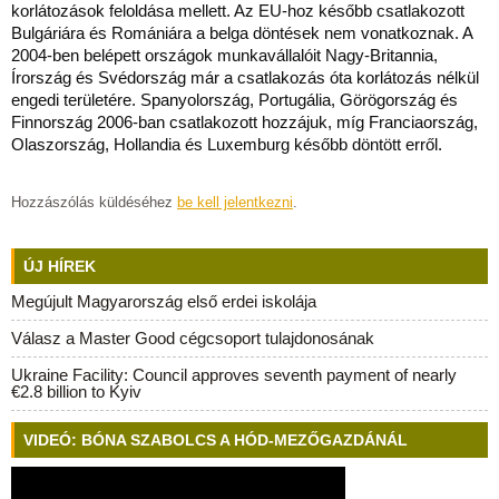
korlátozások feloldása mellett. Az EU-hoz később csatlakozott
Bulgáriára és Romániára a belga döntések nem vonatkoznak. A
2004-ben belépett országok munkavállalóit Nagy-Britannia,
Írország és Svédország már a csatlakozás óta korlátozás nélkül
engedi területére. Spanyolország, Portugália, Görögország és
Finnország 2006-ban csatlakozott hozzájuk, míg Franciaország,
Olaszország, Hollandia és Luxemburg később döntött erről.
Hozzászólás küldéséhez
be kell jelentkezni
.
ÚJ HÍREK
Megújult Magyarország első erdei iskolája
Válasz a Master Good cégcsoport tulajdonosának
Ukraine Facility: Council approves seventh payment of nearly
€2.8 billion to Kyiv
VIDEÓ: BÓNA SZABOLCS A HÓD-MEZŐGAZDÁNÁL