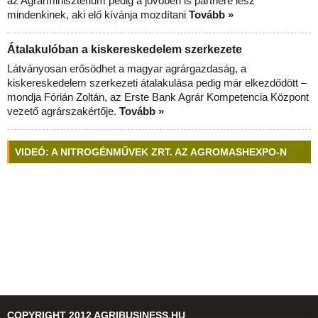
az Agrárminisztérium pedig a jövőben is partnere lesz
mindenkinek, aki elő kívánja mozdítani
Tovább »
Átalakulóban a kiskereskedelem szerkezete
Látványosan erősödhet a magyar agrárgazdaság, a
kiskereskedelem szerkezeti átalakulása pedig már elkezdődött –
mondja Fórián Zoltán, az Erste Bank Agrár Kompetencia Központ
vezető agrárszakértője.
Tovább »
VIDEÓ: A NITROGÉNMŰVEK ZRT. AZ AGROMASHEXPO-N
COPYRIGHT 2012 AGRIBUSINESS.HU