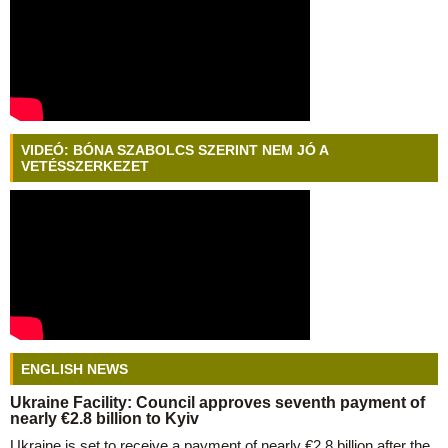
VIDEÓ: BÓNA SZABOLCS SZERINT NEM JÓ A
VETÉSSZERKEZET
ENGLISH NEWS
Ukraine Facility: Council approves seventh payment of
nearly €2.8 billion to Kyiv
Ukraine is set to receive a payment of nearly €2.8 billion after the