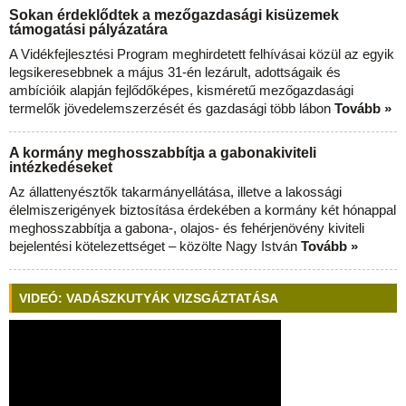
Sokan érdeklődtek a mezőgazdasági kisüzemek
támogatási pályázatára
A Vidékfejlesztési Program meghirdetett felhívásai közül az egyik
legsikeresebbnek a május 31-én lezárult, adottságaik és
ambícióik alapján fejlődőképes, kisméretű mezőgazdasági
termelők jövedelemszerzését és gazdasági több lábon
Tovább »
A kormány meghosszabbítja a gabonakiviteli
intézkedéseket
Az állattenyésztők takarmányellátása, illetve a lakossági
élelmiszerigények biztosítása érdekében a kormány két hónappal
meghosszabbítja a gabona-, olajos- és fehérjenövény kiviteli
bejelentési kötelezettséget – közölte Nagy István
Tovább »
VIDEÓ: VADÁSZKUTYÁK VIZSGÁZTATÁSA