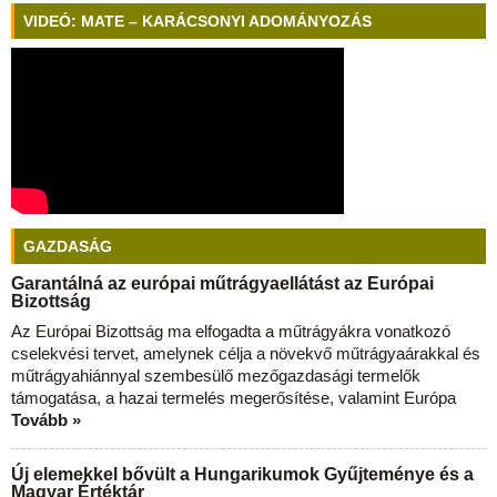
VIDEÓ: MATE – KARÁCSONYI ADOMÁNYOZÁS
GAZDASÁG
Garantálná az európai műtrágyaellátást az Európai
Bizottság
Az Európai Bizottság ma elfogadta a műtrágyákra vonatkozó
cselekvési tervet, amelynek célja a növekvő műtrágyaárakkal és
műtrágyahiánnyal szembesülő mezőgazdasági termelők
támogatása, a hazai termelés megerősítése, valamint Európa
Tovább »
Új elemekkel bővült a Hungarikumok Gyűjteménye és a
Magyar Értéktár