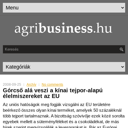
2008-09-25
Archív
No comments
Górcső alá veszi a kínai tejpor-alapú
élelmiszereket az EU
Az uniós hatóságok meg fogják vizsgálni az EU területére
beérkező összes olyan kínai terméket, amelyek 50 százaléknál
több tejport tartalmaznak. A bizottság szóvivője ezek közé so
rolta
egyebek mellett a süteményféléket és a csokoládékat, de más
hírek szerint megvizsgálják a levesporokat is. Bár az Európai