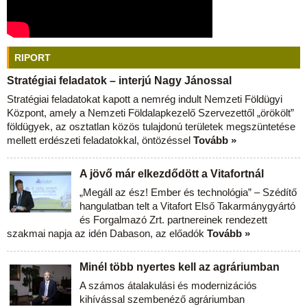
RIPORT
Stratégiai feladatok – interjú Nagy Jánossal
Stratégiai feladatokat kapott a nemrég indult Nemzeti Földügyi
Központ, amely a Nemzeti Földalapkezelő Szervezettől „örökölt”
földügyek, az osztatlan közös tulajdonú területek megszüntetése
mellett erdészeti feladatokkal, öntözéssel
Tovább »
A jövő már elkezdődött a Vitafortnál
„Megáll az ész! Ember és technológia” – Szédítő
hangulatban telt a Vitafort Első Takarmánygyártó
és Forgalmazó Zrt. partnereinek rendezett
szakmai napja az idén Dabason, az előadók
Tovább »
Minél több nyertes kell az agráriumban
A számos átalakulási és modernizációs
kihívással szembenéző agráriumban