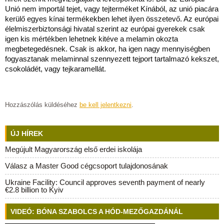
Unió nem importál tejet, vagy tejterméket Kínából, az unió piacára
kerülő egyes kínai termékekben lehet ilyen összetevő. Az európai
élelmiszerbiztonsági hivatal szerint az európai gyerekek csak
igen kis mértékben lehetnek kitéve a melamin okozta
megbetegedésnek. Csak is akkor, ha igen nagy mennyiségben
fogyasztanak melaminnal szennyezett tejport tartalmazó kekszet,
csokoládét, vagy tejkaramellát.
Hozzászólás küldéséhez
be kell jelentkezni
.
ÚJ HÍREK
Megújult Magyarország első erdei iskolája
Válasz a Master Good cégcsoport tulajdonosának
Ukraine Facility: Council approves seventh payment of nearly
€2.8 billion to Kyiv
VIDEÓ: BÓNA SZABOLCS A HÓD-MEZŐGAZDÁNÁL