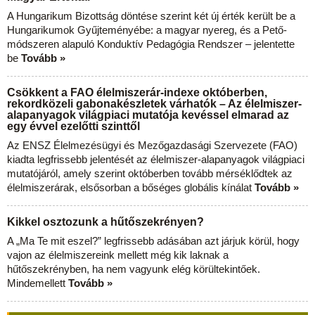
A Hungarikum Bizottság döntése szerint két új érték került be a
Hungarikumok Gyűjteményébe: a magyar nyereg, és a Pető-
módszeren alapuló Konduktív Pedagógia Rendszer – jelentette
be
Tovább »
Csökkent a FAO élelmiszerár-indexe októberben,
rekordközeli gabonakészletek várhatók – Az élelmiszer-
alapanyagok világpiaci mutatója kevéssel elmarad az
egy évvel ezelőtti szinttől
Az ENSZ Élelmezésügyi és Mezőgazdasági Szervezete (FAO)
kiadta legfrissebb jelentését az élelmiszer-alapanyagok világpiaci
mutatójáról, amely szerint októberben tovább mérséklődtek az
élelmiszerárak, elsősorban a bőséges globális kínálat
Tovább »
Kikkel osztozunk a hűtőszekrényen?
A „Ma Te mit eszel?” legfrissebb adásában azt járjuk körül, hogy
vajon az élelmiszereink mellett még kik laknak a
hűtőszekrényben, ha nem vagyunk elég körültekintőek.
Mindemellett
Tovább »