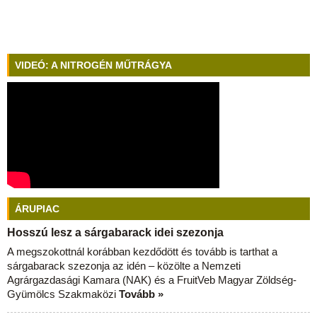
VIDEÓ: A NITROGÉN MŰTRÁGYA
ÁRUPIAC
Hosszú lesz a sárgabarack idei szezonja
A megszokottnál korábban kezdődött és tovább is tarthat a
sárgabarack szezonja az idén – közölte a Nemzeti
Agrárgazdasági Kamara (NAK) és a FruitVeb Magyar Zöldség-
Gyümölcs Szakmaközi
Tovább »