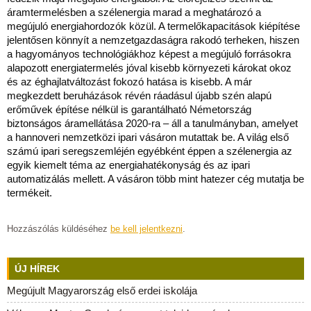
áramtermelésben a szélenergia marad a meghatározó a
megújuló energiahordozók közül. A termelőkapacitások kiépítése
jelentősen könnyít a nemzetgazdaságra rakodó terheken, hiszen
a hagyományos technológiákhoz képest a megújuló forrásokra
alapozott energiatermelés jóval kisebb környezeti károkat okoz
és az éghajlatváltozást fokozó hatása is kisebb. A már
megkezdett beruházások révén ráadásul újabb szén alapú
erőművek építése nélkül is garantálható Németország
biztonságos áramellátása 2020-ra – áll a tanulmányban, amelyet
a hannoveri nemzetközi ipari vásáron mutattak be. A világ első
számú ipari seregszemléjén egyébként éppen a szélenergia az
egyik kiemelt téma az energiahatékonyság és az ipari
automatizálás mellett. A vásáron több mint hatezer cég mutatja be
termékeit.
Hozzászólás küldéséhez
be kell jelentkezni
.
ÚJ HÍREK
Megújult Magyarország első erdei iskolája