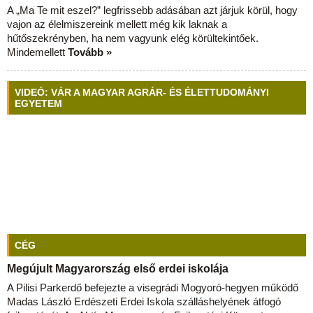
A „Ma Te mit eszel?” legfrissebb adásában azt járjuk körül, hogy
vajon az élelmiszereink mellett még kik laknak a
hűtőszekrényben, ha nem vagyunk elég körültekintőek.
Mindemellett
Tovább »
VIDEÓ: VÁR A MAGYAR AGRÁR- ÉS ÉLETTUDOMÁNYI
EGYETEM
CÉG
Megújult Magyarország első erdei iskolája
A Pilisi Parkerdő befejezte a visegrádi Mogyoró-hegyen működő
Madas László Erdészeti Erdei Iskola szálláshelyének átfogó