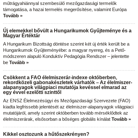
műtrágyahiánnyal szembesülő mezőgazdasági termelők
támogatása, a hazai termelés megerősítése, valamint Európa
Tovább »
Új elemekkel bővült a Hungarikumok Gyűjteménye és a
Magyar Értéktár
A Hungarikum Bizottság döntése szerint két új érték került be a
Hungarikumok Gyűjteményébe: a magyar nyereg, és a Pető-
módszeren alapuló Konduktív Pedagógia Rendszer – jelentette
be
Tovább »
Csökkent a FAO élelmiszerár-indexe októberben,
rekordközeli gabonakészletek várhatók – Az élelmiszer-
alapanyagok világpiaci mutatója kevéssel elmarad az
egy évvel ezelőtti szinttől
Az ENSZ Élelmezésügyi és Mezőgazdasági Szervezete (FAO)
kiadta legfrissebb jelentését az élelmiszer-alapanyagok világpiaci
mutatójáról, amely szerint októberben tovább mérséklődtek az
élelmiszerárak, elsősorban a bőséges globális kínálat
Tovább »
Kikkel osztozunk a hűtőszekrényen?