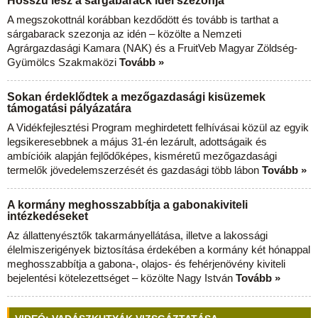
Hosszú lesz a sárgabarack idei szezonja
A megszokottnál korábban kezdődött és tovább is tarthat a
sárgabarack szezonja az idén – közölte a Nemzeti
Agrárgazdasági Kamara (NAK) és a FruitVeb Magyar Zöldség-
Gyümölcs Szakmaközi
Tovább »
Sokan érdeklődtek a mezőgazdasági kisüzemek
támogatási pályázatára
A Vidékfejlesztési Program meghirdetett felhívásai közül az egyik
legsikeresebbnek a május 31-én lezárult, adottságaik és
ambícióik alapján fejlődőképes, kisméretű mezőgazdasági
termelők jövedelemszerzését és gazdasági több lábon
Tovább »
A kormány meghosszabbítja a gabonakiviteli
intézkedéseket
Az állattenyésztők takarmányellátása, illetve a lakossági
élelmiszerigények biztosítása érdekében a kormány két hónappal
meghosszabbítja a gabona-, olajos- és fehérjenövény kiviteli
bejelentési kötelezettséget – közölte Nagy István
Tovább »