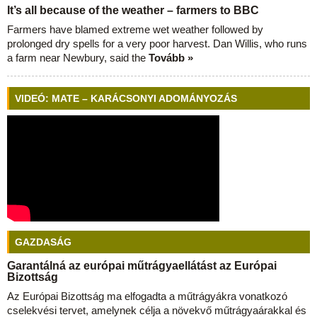
It’s all because of the weather – farmers to BBC
Farmers have blamed extreme wet weather followed by
prolonged dry spells for a very poor harvest. Dan Willis, who runs
a farm near Newbury, said the
Tovább »
VIDEÓ: MATE – KARÁCSONYI ADOMÁNYOZÁS
GAZDASÁG
Garantálná az európai műtrágyaellátást az Európai
Bizottság
Az Európai Bizottság ma elfogadta a műtrágyákra vonatkozó
cselekvési tervet, amelynek célja a növekvő műtrágyaárakkal és