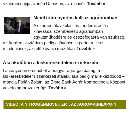
szakmai napja az idén Dabason, az előadók
Tovább »
Minél több nyertes kell az agráriumban
A számos átalakulási és modernizációs
kihívással szembenéző agráriumban
együttműködésre és összefogásra van szükség,
az Agrárminisztérium pedig a jövőben is partnere lesz
mindenkinek, aki elő kívánja mozdítani
Tovább »
Átalakulóban a kiskereskedelem szerkezete
Látványosan erősödhet a magyar agrárgazdaság, a
kiskereskedelem szerkezeti átalakulása pedig már elkezdődött –
mondja Fórián Zoltán, az Erste Bank Agrár Kompetencia Központ
vezető agrárszakértője.
Tovább »
VIDEÓ: A NITROGÉNMŰVEK ZRT. AZ AGROMASHEXPO-N