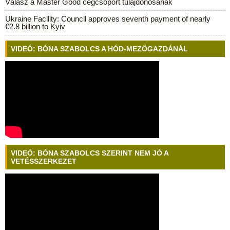
Válasz a Master Good cégcsoport tulajdonosának
Ukraine Facility: Council approves seventh payment of nearly
€2.8 billion to Kyiv
VIDEÓ: BÓNA SZABOLCS A HÓD-MEZŐGAZDÁNÁL
VIDEÓ: BÓNA SZABOLCS SZERINT NEM JÓ A
VETÉSSZERKEZET