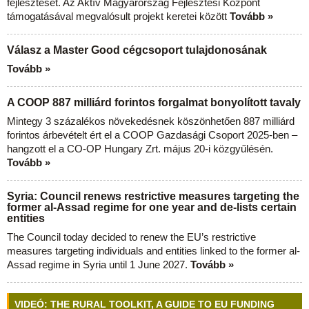
fejlesztését. Az Aktív Magyarország Fejlesztési Központ
támogatásával megvalósult projekt keretei között
Tovább »
Válasz a Master Good cégcsoport tulajdonosának
Tovább »
A COOP 887 milliárd forintos forgalmat bonyolított tavaly
Mintegy 3 százalékos növekedésnek köszönhetően 887 milliárd
forintos árbevételt ért el a COOP Gazdasági Csoport 2025-ben –
hangzott el a CO-OP Hungary Zrt. május 20-i közgyűlésén.
Tovább »
Syria: Council renews restrictive measures targeting the
former al-Assad regime for one year and de-lists certain
entities
The Council today decided to renew the EU’s restrictive
measures targeting individuals and entities linked to the former al-
Assad regime in Syria until 1 June 2027.
Tovább »
VIDEÓ: THE RURAL TOOLKIT, A GUIDE TO EU FUNDING