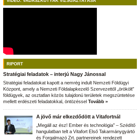
VIDEÓ: VADÁSZKUTYÁK VIZSGÁZTATÁSA
RIPORT
Stratégiai feladatok – interjú Nagy Jánossal
Stratégiai feladatokat kapott a nemrég indult Nemzeti Földügyi
Központ, amely a Nemzeti Földalapkezelő Szervezettől „örökölt”
földügyek, az osztatlan közös tulajdonú területek megszüntetése
mellett erdészeti feladatokkal, öntözéssel
Tovább »
A jövő már elkezdődött a Vitafortnál
„Megáll az ész! Ember és technológia” – Szédítő
hangulatban telt a Vitafort Első Takarmánygyártó
és Forgalmazó Zrt. partnereinek rendezett