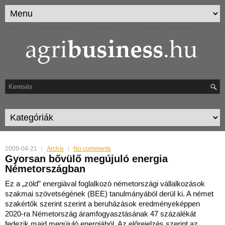
2009-04-21
Archív
No comments
Gyorsan bővülő megújuló energia
Németországban
Ez a „zöld” energiával foglalkozó németországi vállalkozások
szakmai szövetségének (BEE) tanulmányából derül ki. A német
szakértők szerint szerint a beruházások eredményeképpen
20
20-ra Németország áramfogyasztásának 47 százalékát
fedezik majd megújuló energiából. Az előrejelzés szerint az