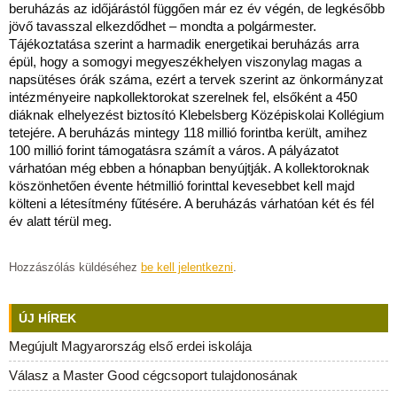
beruházás az időjárástól függően már ez év végén, de legkésőbb
jövő tavasszal elkezdődhet – mondta a polgármester.
Tájékoztatása szerint a harmadik energetikai beruházás arra
épül, hogy a somogyi megyeszékhelyen viszonylag magas a
napsütéses órák száma, ezért a tervek szerint az önkormányzat
intézményeire napkollektorokat szerelnek fel, elsőként a 450
diáknak elhelyezést biztosító Klebelsberg Középiskolai Kollégium
tetejére. A beruházás mintegy 118 millió forintba került, amihez
100 millió forint támogatásra számít a város. A pályázatot
várhatóan még ebben a hónapban benyújtják. A kollektoroknak
köszönhetően évente hétmillió forinttal kevesebbet kell majd
költeni a létesítmény fűtésére. A beruházás várhatóan két és fél
év alatt térül meg.
Hozzászólás küldéséhez
be kell jelentkezni
.
ÚJ HÍREK
Megújult Magyarország első erdei iskolája
Válasz a Master Good cégcsoport tulajdonosának