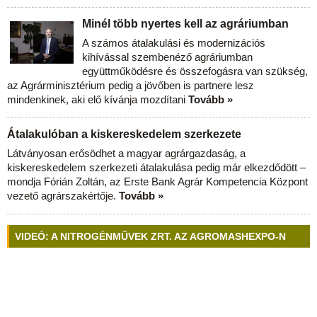
Minél több nyertes kell az agráriumban
A számos átalakulási és modernizációs
kihívással szembenéző agráriumban
együttműködésre és összefogásra van szükség,
az Agrárminisztérium pedig a jövőben is partnere lesz
mindenkinek, aki elő kívánja mozdítani
Tovább »
Átalakulóban a kiskereskedelem szerkezete
Látványosan erősödhet a magyar agrárgazdaság, a
kiskereskedelem szerkezeti átalakulása pedig már elkezdődött –
mondja Fórián Zoltán, az Erste Bank Agrár Kompetencia Központ
vezető agrárszakértője.
Tovább »
VIDEÓ: A NITROGÉNMŰVEK ZRT. AZ AGROMASHEXPO-N