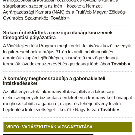
sárgabarack szezonja az idén – közölte a Nemzeti
Agrárgazdasági Kamara (NAK) és a FruitVeb Magyar Zöldség-
Gyümölcs Szakmaközi
Tovább »
Sokan érdeklődtek a mezőgazdasági kisüzemek
támogatási pályázatára
A Vidékfejlesztési Program meghirdetett felhívásai közül az egyik
legsikeresebbnek a május 31-én lezárult, adottságaik és
ambícióik alapján fejlődőképes, kisméretű mezőgazdasági
termelők jövedelemszerzését és gazdasági több lábon
Tovább »
A kormány meghosszabbítja a gabonakiviteli
intézkedéseket
Az állattenyésztők takarmányellátása, illetve a lakossági
élelmiszerigények biztosítása érdekében a kormány két hónappal
meghosszabbítja a gabona-, olajos- és fehérjenövény kiviteli
bejelentési kötelezettséget – közölte Nagy István
Tovább »
VIDEÓ: VADÁSZKUTYÁK VIZSGÁZTATÁSA