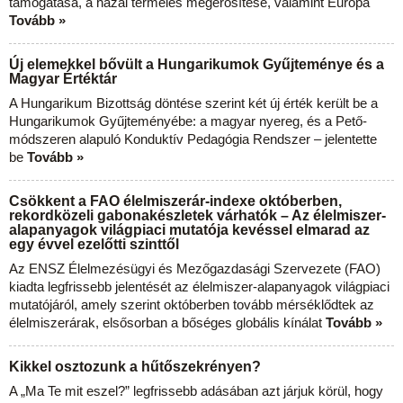
támogatása, a hazai termelés megerősítése, valamint Európa
Tovább »
Új elemekkel bővült a Hungarikumok Gyűjteménye és a
Magyar Értéktár
A Hungarikum Bizottság döntése szerint két új érték került be a
Hungarikumok Gyűjteményébe: a magyar nyereg, és a Pető-
módszeren alapuló Konduktív Pedagógia Rendszer – jelentette
be
Tovább »
Csökkent a FAO élelmiszerár-indexe októberben,
rekordközeli gabonakészletek várhatók – Az élelmiszer-
alapanyagok világpiaci mutatója kevéssel elmarad az
egy évvel ezelőtti szinttől
Az ENSZ Élelmezésügyi és Mezőgazdasági Szervezete (FAO)
kiadta legfrissebb jelentését az élelmiszer-alapanyagok világpiaci
mutatójáról, amely szerint októberben tovább mérséklődtek az
élelmiszerárak, elsősorban a bőséges globális kínálat
Tovább »
Kikkel osztozunk a hűtőszekrényen?
A „Ma Te mit eszel?” legfrissebb adásában azt járjuk körül, hogy