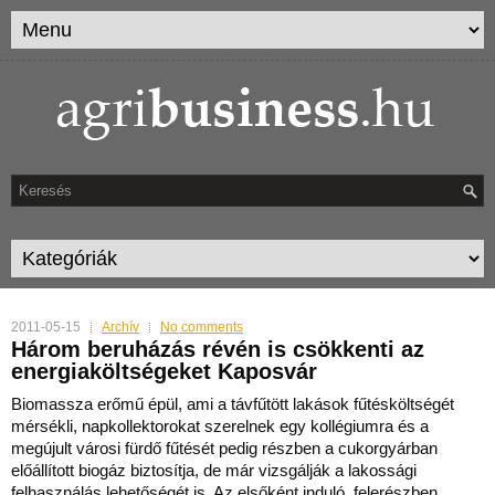
2011-05-15
Archív
No comments
Három beruházás révén is csökkenti az
energiaköltségeket Kaposvár
Biomassza erőmű épül, ami a távfűtött lakások fűtésköltségét
mérsékli, napkollektorokat szerelnek egy kollégiumra és a
megújult városi fürdő fűtését pedig részben a cukorgyár
ban
előállított biogáz biztosítja, de már vizsgálják a lakossági
felhasználás lehetőségét is. Az elsőként induló, felerészben