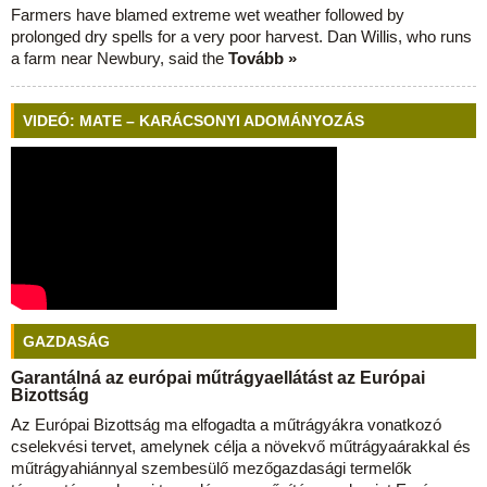
Farmers have blamed extreme wet weather followed by
prolonged dry spells for a very poor harvest. Dan Willis, who runs
a farm near Newbury, said the
Tovább »
VIDEÓ: MATE – KARÁCSONYI ADOMÁNYOZÁS
GAZDASÁG
Garantálná az európai műtrágyaellátást az Európai
Bizottság
Az Európai Bizottság ma elfogadta a műtrágyákra vonatkozó
cselekvési tervet, amelynek célja a növekvő műtrágyaárakkal és
műtrágyahiánnyal szembesülő mezőgazdasági termelők