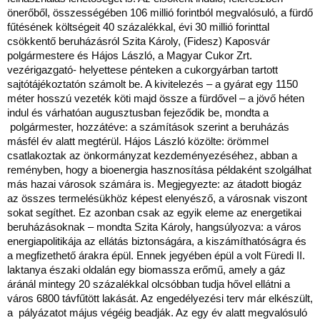
önerőből, összességében 106 millió forintból megvalósuló, a fürdő
fűtésének költségeit 40 százalékkal, évi 30 millió forinttal
csökkentő beruházásról Szita Károly, (Fidesz) Kaposvár
polgármestere és Hájos László, a Magyar Cukor Zrt.
vezérigazgató- helyettese pénteken a cukorgyárban tartott
sajtótájékoztatón számolt be. A kivitelezés – a gyárat egy 1150
méter hosszú vezeték köti majd össze a fürdővel – a jövő héten
indul és várhatóan augusztusban fejeződik be, mondta a
polgármester, hozzátéve: a számítások szerint a beruházás
másfél év alatt megtérül. Hájos László közölte: örömmel
csatlakoztak az önkormányzat kezdeményezéséhez, abban a
reményben, hogy a bioenergia hasznosítása példaként szolgálhat
más hazai városok számára is. Megjegyezte: az átadott biogáz
az összes termelésükhöz képest elenyésző, a városnak viszont
sokat segíthet. Ez azonban csak az egyik eleme az energetikai
beruházásoknak – mondta Szita Károly, hangsúlyozva: a város
energiapolitikája az ellátás biztonságára, a kiszámíthatóságra és
a megfizethető árakra épül. Ennek jegyében épül a volt Füredi II.
laktanya északi oldalán egy biomassza erőmű, amely a gáz
áránál mintegy 20 százalékkal olcsóbban tudja hővel ellátni a
város 6800 távfűtött lakását. Az engedélyezési terv már elkészült,
a pályázatot május végéig beadják. Az egy év alatt megvalósuló