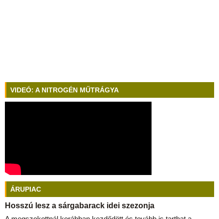
VIDEÓ: A NITROGÉN MŰTRÁGYA
ÁRUPIAC
Hosszú lesz a sárgabarack idei szezonja
A megszokottnál korábban kezdődött és tovább is tarthat a