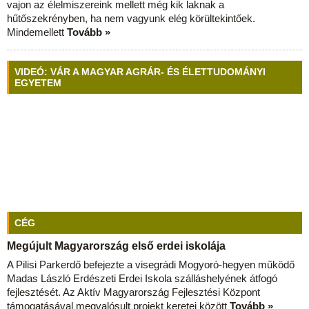
vajon az élelmiszereink mellett még kik laknak a
hűtőszekrényben, ha nem vagyunk elég körültekintőek.
Mindemellett
Tovább »
VIDEÓ: VÁR A MAGYAR AGRÁR- ÉS ÉLETTUDOMÁNYI
EGYETEM
CÉG
Megújult Magyarország első erdei iskolája
A Pilisi Parkerdő befejezte a visegrádi Mogyoró-hegyen működő
Madas László Erdészeti Erdei Iskola szálláshelyének átfogó
fejlesztését. Az Aktív Magyarország Fejlesztési Központ
támogatásával megvalósult projekt keretei között
Tovább »