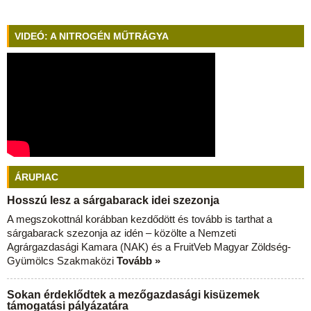
VIDEÓ: A NITROGÉN MŰTRÁGYA
ÁRUPIAC
Hosszú lesz a sárgabarack idei szezonja
A megszokottnál korábban kezdődött és tovább is tarthat a
sárgabarack szezonja az idén – közölte a Nemzeti
Agrárgazdasági Kamara (NAK) és a FruitVeb Magyar Zöldség-
Gyümölcs Szakmaközi
Tovább »
Sokan érdeklődtek a mezőgazdasági kisüzemek
támogatási pályázatára