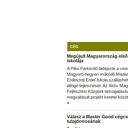
CÉG
Megújult Magyarország első
iskolája
A Pilisi Parkerdő befejezte a vise
Mogyoró-hegyen működő Madas
Erdészeti Erdei Iskola szálláshe
átfogó fejlesztését. Az Aktív Ma
Fejlesztési Központ támogatásá
megvalósult projekt keretei közö
»
Válasz a Master Good cégcs
tulajdonosának