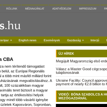
RÓLUNK
MÉDIAAJÁNLAT
ADATVÉDELEM
IMPRESSZUM
P
»
»
zeripar
English news
Események
Gazdaság
Interjú
ÚJ HÍREK
 a CBA
Megújult Magyarország első erdei
sza nem térítendő támogatást
Válasz a Master Good cégcsopo
 belül, az Európai Regionális
tulajdonosának
 a több mint másfél milliárd forint
Ukraine Facility: Council approv
ruházásának megvalósításához.
A
payment of nearly €2.8 billion to 
ult, 100 százalékban magyar
ximális teret biztosít a magyar
VIDEÓ: BÓNA SZABOLCS A H
 tartja az értékesítési helyek
MEZŐGAZDÁNÁL
ogy minél több vásárló igénybe
j üzletek Kaposváron, Sopronban,