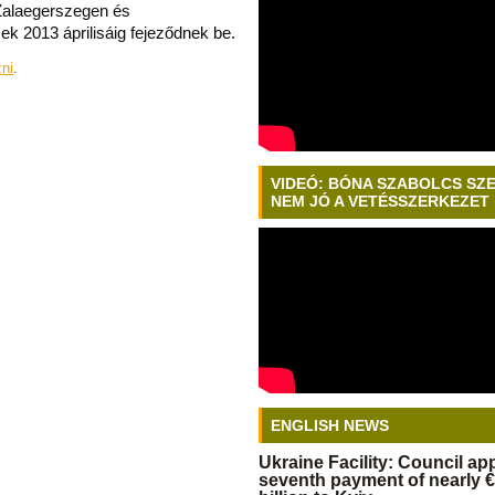
Zalaegerszegen és
ek 2013 áprilisáig fejeződnek be.
zni
.
VIDEÓ: BÓNA SZABOLCS SZ
NEM JÓ A VETÉSSZERKEZET
ENGLISH NEWS
Ukraine Facility: Council a
seventh payment of nearly €