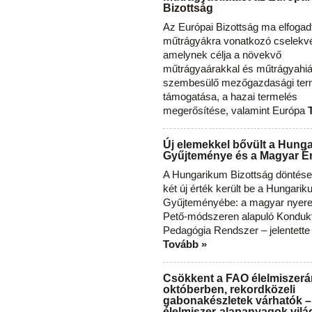
Bizottság
Az Európai Bizottság ma elfogad
műtrágyákra vonatkozó cselekvés
amelynek célja a növekvő
műtrágyaárakkal és műtrágyahi
szembesülő mezőgazdasági ter
támogatása, a hazai termelés
megerősítése, valamint Európa
Új elemekkel bővült a Hung
Gyűjteménye és a Magyar Ér
A Hungarikum Bizottság döntése 
két új érték került be a Hungari
Gyűjteményébe: a magyar nyere
Pető-módszeren alapuló Konduk
Pedagógia Rendszer – jelentette
Tovább »
Csökkent a FAO élelmiszerá
októberben, rekordközeli
gabonakészletek várhatók –
élelmiszer-alapanyagok vilá