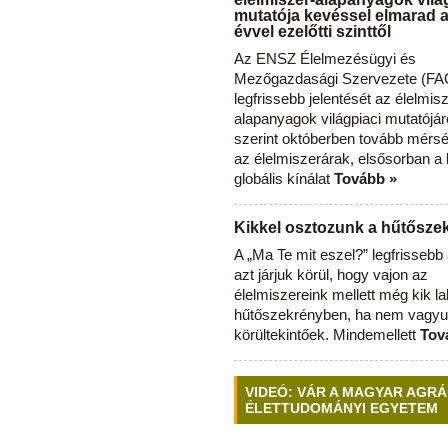
mutatója kevéssel elmarad 
évvel ezelőtti szinttől
Az ENSZ Élelmezésügyi és
Mezőgazdasági Szervezete (FAO
legfrissebb jelentését az élelmis
alapanyagok világpiaci mutatójár
szerint októberben tovább mérsé
az élelmiszerárak, elsősorban a
globális kínálat
Tovább »
Kikkel osztozunk a hűtősz
A „Ma Te mit eszel?” legfrisseb
azt járjuk körül, hogy vajon az
élelmiszereink mellett még kik l
hűtőszekrényben, ha nem vagyu
körültekintőek. Mindemellett
Tov
VIDEÓ: VÁR A MAGYAR AGRÁ
ÉLETTUDOMÁNYI EGYETEM