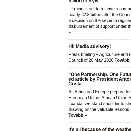
billion to Kyiv
Ukraine is set to receive a paym
nearly €2.8 billion after the Coun
a decision on the seventh regula
disbursement of support under t
»
Hi! Media advisory!
Press briefing – Agriculture and 
Council of 26 May 2026
Tovább 
“One Partnership. One Futur
ed article by President Antó
Costa
As Africa and Europe prepare for
European Union–African Union S
Luanda, we stand shoulder to sho
drawing on the valuable lessons 
Tovább »
It’s all because of the weathe