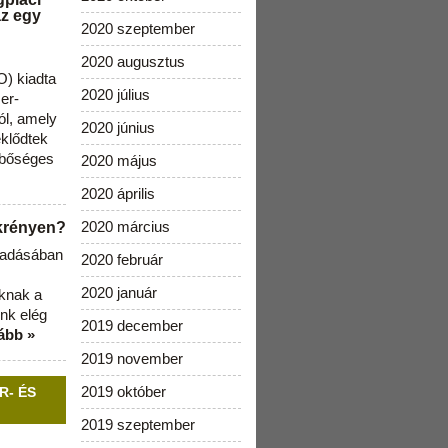
az egy
2020 szeptember
2020 augusztus
) kiadta
2020 július
zer-
ól, amely
2020 június
klődtek
 bőséges
2020 május
2020 április
2020 március
ekrényen?
b adásában
2020 február
2020 január
aknak a
nk elég
2019 december
ább »
2019 november
2019 október
R- ÉS
2019 szeptember