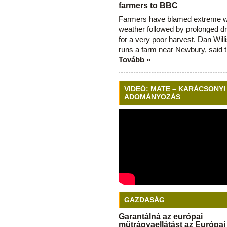
farmers to BBC
Farmers have blamed extreme 
weather followed by prolonged dr
for a very poor harvest. Dan Will
runs a farm near Newbury, said 
Tovább »
VIDEÓ: MATE – KARÁCSONYI
ADOMÁNYOZÁS
GAZDASÁG
Garantálná az európai
műtrágyaellátást az Európai