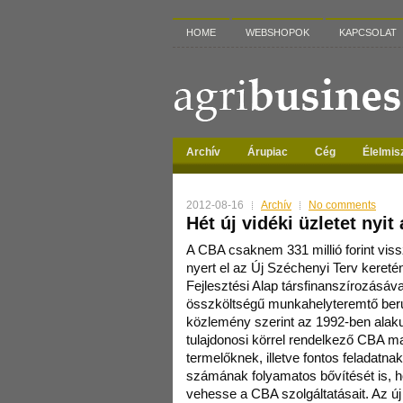
HOME
WEBSHOPOK
KAPCSOLAT
Archív
Árupiac
Cég
Élelmis
2012-08-16
Archív
No comments
Hét új vidéki üzletet nyit
A CBA csaknem 331 millió forint vis
nyert el az Új Széchenyi Terv keretén
Fejlesztési Alap társfinanszírozásával
összköltségű munkahelyteremtő be
közlemény szerint az 1992-ben alak
tulajdonosi körrel rendelkező CBA ma
termelőknek, illetve fontos feladatnak
számának folyamatos bővítését is, h
vehesse a CBA szolgáltatásait. Az ú