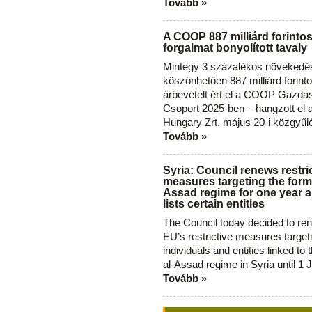
Tovább »
A COOP 887 milliárd forinto
forgalmat bonyolított tavaly
Mintegy 3 százalékos növekedé
köszönhetően 887 milliárd forint
árbevételt ért el a COOP Gazda
Csoport 2025-ben – hangzott el
Hungary Zrt. május 20-i közgyűl
Tovább »
Syria: Council renews restri
measures targeting the forme
Assad regime for one year a
lists certain entities
The Council today decided to re
EU’s restrictive measures target
individuals and entities linked to 
al-Assad regime in Syria until 1 
Tovább »