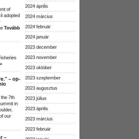
2024 április
ent of
cil adopted
2024 március
r
2024 február
he
Tovább
2024 január
2023 december
2023 november
Fisheries
»
2023 október
2023 szeptember
e.” – op-
nio
2023 augusztus
 the 7th
2023 július
ummit in
2023 április
ulder,
of our
2023 március
2023 február
r –