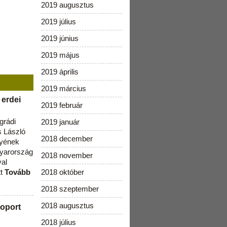
2019 augusztus
2019 július
2019 június
2019 május
2019 április
2019 március
 erdei
2019 február
grádi
2019 január
 László
2018 december
lyének
gyarország
2018 november
val
tt
Tovább
2018 október
2018 szeptember
2018 augusztus
oport
2018 július