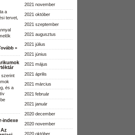
2021 november
ta a
2021 október
i tervet,
2021 szeptember
ánnyal
2021 augusztus
melők
2021 július
Tovább »
2021 június
arikumok
2021 május
téktár
2021 április
szerint
kumok
2021 március
g, és a
tív
2021 február
 be
2021 január
2020 december
r-indexe
2020 november
 Az
2020 október
gpiaci