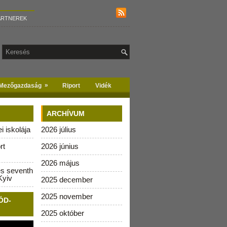
ARTNEREK
»
Mezőgazdaság
Riport
Vidék
ARCHÍVUM
 iskolája
2026 július
rt
2026 június
2026 május
es seventh
Kyiv
2025 december
2025 november
ÓD-
2025 október