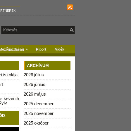
ARTNEREK
»
Mezőgazdaság
Riport
Vidék
ARCHÍVUM
 iskolája
2026 július
rt
2026 június
2026 május
es seventh
Kyiv
2025 december
2025 november
ÓD-
2025 október