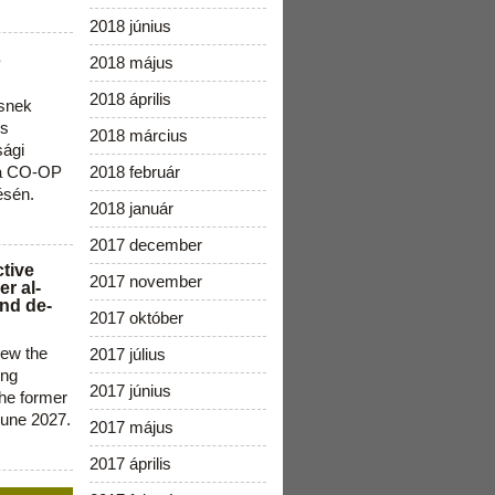
2018 június
s
2018 május
2018 április
snek
os
2018 március
sági
 a CO-OP
2018 február
ésén.
2018 január
2017 december
ctive
2017 november
r al-
nd de-
2017 október
new the
2017 július
ing
2017 június
the former
June 2027.
2017 május
2017 április