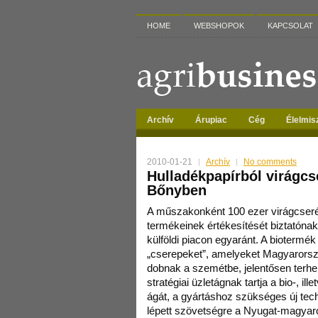
HOME
WEBSHOPOK
KAPCSOLAT
Archív
Árupiac
Cég
Élelmis
2010-01-21
Archív
No comments
Hulladékpapírból virágcs
Bőnyben
A műszakonként 100 ezer virágcser
termékeinek értékesítését biztatónak 
külföldi piacon egyaránt. A biotermék
„cserepeket”, amelyeket Magyarorsz
dobnak a szemétbe, jelentősen terhe
stratégiai üzletágnak tartja a bio-, i
ágát, a gyártáshoz szükséges új tec
lépett szövetségre a Nyugat-magyar