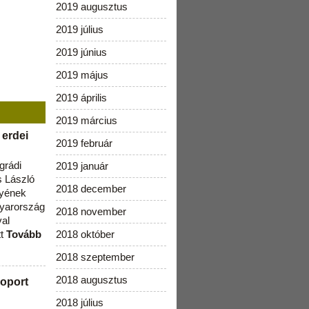
2019 augusztus
2019 július
2019 június
2019 május
2019 április
2019 március
 erdei
2019 február
grádi
2019 január
 László
2018 december
lyének
gyarország
2018 november
val
tt
Tovább
2018 október
2018 szeptember
2018 augusztus
oport
2018 július