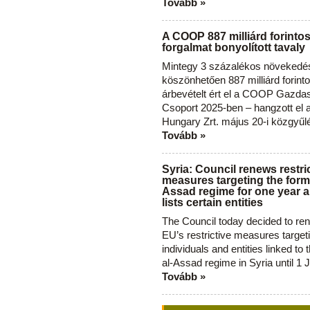
Tovább »
A COOP 887 milliárd forinto
forgalmat bonyolított tavaly
Mintegy 3 százalékos növekedé
köszönhetően 887 milliárd forint
árbevételt ért el a COOP Gazda
Csoport 2025-ben – hangzott el
Hungary Zrt. május 20-i közgyűl
Tovább »
Syria: Council renews restri
measures targeting the forme
Assad regime for one year a
lists certain entities
The Council today decided to re
EU’s restrictive measures target
individuals and entities linked to 
al-Assad regime in Syria until 1 
Tovább »