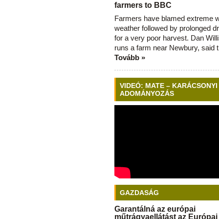
farmers to BBC
Farmers have blamed extreme 
weather followed by prolonged dr
for a very poor harvest. Dan Will
runs a farm near Newbury, said 
Tovább »
VIDEÓ: MATE – KARÁCSONYI
ADOMÁNYOZÁS
GAZDASÁG
Garantálná az európai
műtrágyaellátást az Európai