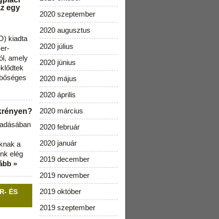
az egy
2020 szeptember
2020 augusztus
) kiadta
2020 július
zer-
ól, amely
2020 június
klődtek
 bőséges
2020 május
2020 április
2020 március
ekrényen?
b adásában
2020 február
2020 január
aknak a
nk elég
2019 december
ább »
2019 november
2019 október
R- ÉS
2019 szeptember