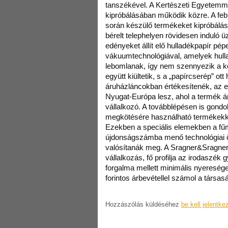
tanszékével. A Kertészeti Egyetemme
kipróbálásában működik közre. A feb
során készülő termékeket kipróbálás
bérelt telephelyen rövidesen induló 
edényeket állít elő hulladékpapír pépe
vákuumtechnológiával, amelyek hull
lebomlanak, így nem szennyezik a k
együtt kiültetik, s a „papírcserép” ot
áruházláncokban értékesítenék, az ex
Nyugat-Európa lesz, ahol a termék á
vállalkozó. A továbblépésen is gondo
megkötésére használható termékekke
Ezekben a speciális elemekben a fű
újdonságszámba menő technológiai ötl
valósítanák meg. A Sragner&Sragner K
vállalkozás, fő profilja az irodaszék g
forgalma mellett minimális nyereséget 
forintos árbevétellel számol a társas
Hozzászólás küldéséhez
be kell jelentke