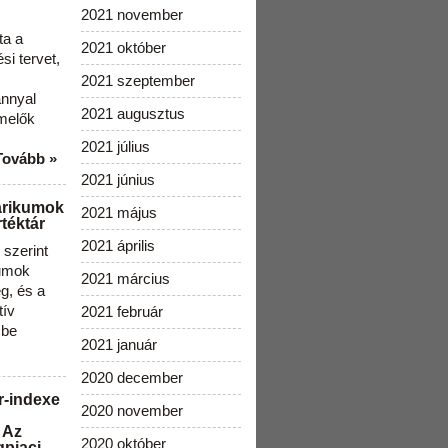
2021 november
ta a
2021 október
i tervet,
2021 szeptember
ánnyal
2021 augusztus
melők
2021 július
Tovább »
2021 június
arikumok
2021 május
téktár
2021 április
szerint
kumok
2021 március
g, és a
tív
2021 február
 be
2021 január
2020 december
r-indexe
2020 november
 Az
2020 október
gpiaci