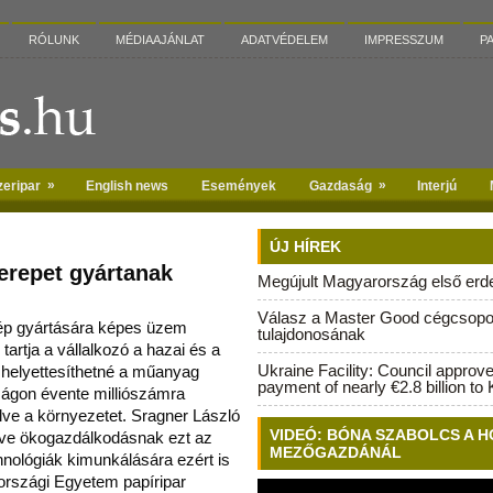
RÓLUNK
MÉDIAAJÁNLAT
ADATVÉDELEM
IMPRESSZUM
P
»
»
zeripar
English news
Események
Gazdaság
Interjú
ÚJ HÍREK
erepet gyártanak
Megújult Magyarország első erdei
Válasz a Master Good cégcsopo
ép gyártására képes üzem
tulajdonosának
tartja a vállalkozó a hazai és a
Ukraine Facility: Council approv
 hel
yettesíthetné a műanyag
payment of nearly €2.8 billion to 
ágon évente milliószámra
lve a környezetet. Sragner László
VIDEÓ: BÓNA SZABOLCS A H
lletve ökogazdálkodásnak ezt az
MEZŐGAZDÁNÁL
hnológiák kimunkálására ezért is
országi Egyetem papíripar