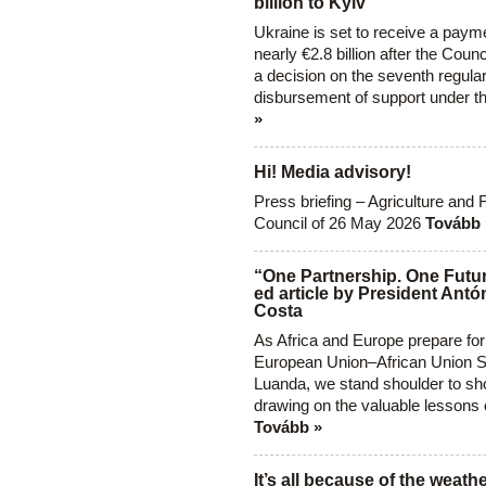
billion to Kyiv
Ukraine is set to receive a paym
nearly €2.8 billion after the Coun
a decision on the seventh regula
disbursement of support under t
»
Hi! Media advisory!
Press briefing – Agriculture and 
Council of 26 May 2026
Tovább 
“One Partnership. One Futur
ed article by President Antó
Costa
As Africa and Europe prepare for
European Union–African Union S
Luanda, we stand shoulder to sho
drawing on the valuable lessons 
Tovább »
It’s all because of the weathe