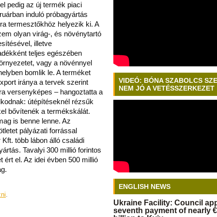
l pedig az új termék piaci
ruárban induló próbagyártás
ra termesztőkhöz helyezik ki. A
üzem olyan virág-, és növénytartó
sítésével, illetve
adékként teljes egészében
örnyezetet, vagy a növénnyel
t helyben bomlik le. A terméket
VIDEÓ: BÓNA SZABOLCS SZ
port iránya a tervek szerint
NEM JÓ A VETÉSSZERKEZET
ra versenyképes – hangoztatta a
lkodnak: útépítéseknél rézsűk
l bővítenék a termékskálát.
mag is benne lenne. Az
etet pályázati forrással
ft. több lábon álló családi
yártás. Tavalyi 300 millió forintos
ért el. Az idei évben 500 millió
ág.
ENGLISH NEWS
zni
.
Ukraine Facility: Council a
seventh payment of nearly €