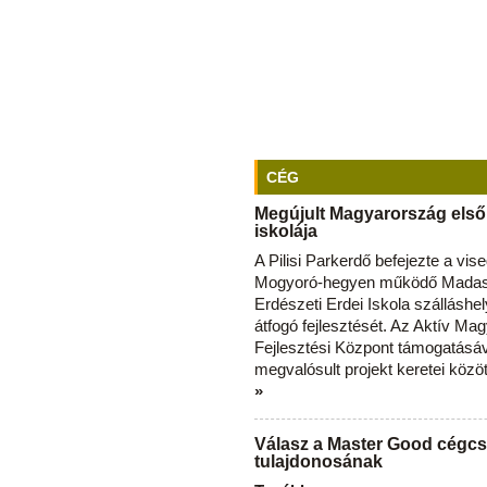
CÉG
Megújult Magyarország első
iskolája
A Pilisi Parkerdő befejezte a vise
Mogyoró-hegyen működő Madas
Erdészeti Erdei Iskola szálláshe
átfogó fejlesztését. Az Aktív Ma
Fejlesztési Központ támogatásá
megvalósult projekt keretei közö
»
Válasz a Master Good cégcs
tulajdonosának