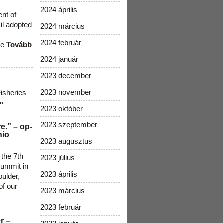
2024 április
ent of
cil adopted
2024 március
r
2024 február
he
Tovább
2024 január
2023 december
2023 november
Fisheries
»
2023 október
2023 szeptember
e.” – op-
nio
2023 augusztus
 the 7th
2023 július
ummit in
2023 április
ulder,
of our
2023 március
2023 február
r –