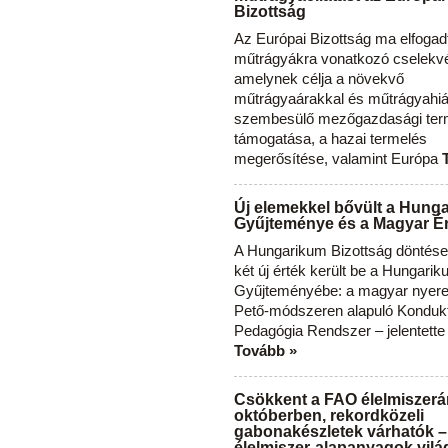
Bizottság
Az Európai Bizottság ma elfogad
műtrágyákra vonatkozó cselekvés
amelynek célja a növekvő
műtrágyaárakkal és műtrágyahi
szembesülő mezőgazdasági ter
támogatása, a hazai termelés
megerősítése, valamint Európa
Új elemekkel bővült a Hung
Gyűjteménye és a Magyar Ér
A Hungarikum Bizottság döntése 
két új érték került be a Hungari
Gyűjteményébe: a magyar nyere
Pető-módszeren alapuló Konduk
Pedagógia Rendszer – jelentette
Tovább »
Csökkent a FAO élelmiszerá
októberben, rekordközeli
gabonakészletek várhatók –
élelmiszer-alapanyagok vilá