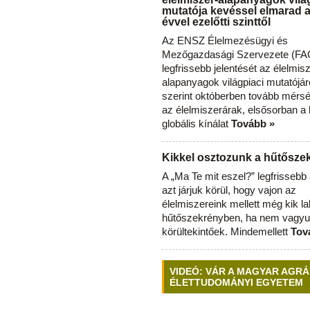
mutatója kevéssel elmarad 
évvel ezelőtti szinttől
Az ENSZ Élelmezésügyi és
Mezőgazdasági Szervezete (FAO
legfrissebb jelentését az élelmis
alapanyagok világpiaci mutatójár
szerint októberben tovább mérsé
az élelmiszerárak, elsősorban a
globális kínálat
Tovább »
Kikkel osztozunk a hűtősz
A „Ma Te mit eszel?” legfrisseb
azt járjuk körül, hogy vajon az
élelmiszereink mellett még kik l
hűtőszekrényben, ha nem vagyu
körültekintőek. Mindemellett
Tov
VIDEÓ: VÁR A MAGYAR AGRÁ
ÉLETTUDOMÁNYI EGYETEM